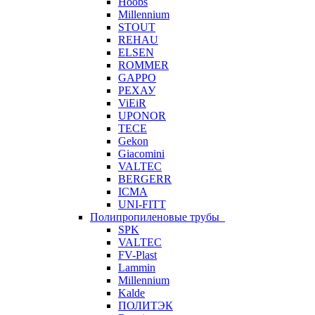
Hoobs
Millennium
STOUT
REHAU
ELSEN
ROMMER
GAPPO
РЕХАУ
ViEiR
UPONOR
TECE
Gekon
Giacomini
VALTEC
BERGERR
ICMA
UNI-FITT
Полипропиленовые трубы
SPK
VALTEC
FV-Plast
Lammin
Millennium
Kalde
ПОЛИТЭК