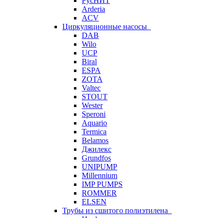
РусНИТ
Arderia
ACV
Циркуляционные насосы
DAB
Wilo
UCP
Biral
ESPA
ZOTA
Valtec
STOUT
Wester
Speroni
Aquario
Termica
Belamos
Джилекс
Grundfos
UNIPUMP
Millennium
IMP PUMPS
ROMMER
ELSEN
Трубы из сшитого полиэтилена