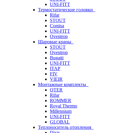
UNI-FITT
Термостатические головки
Rifar
STOUT
Comisa
UNI-FITT
Oventrop
Шаровые краны
STOUT
Oventrop
Bugatti
UNI-FITT
ITAP
FIV
VIEIR
Монтажные комплекты
OTER
Rifar
ROMMER
Royal Thermo
Millennium
UNI-FITT
GLOBAL
Теплоноситель отопления
Dixis