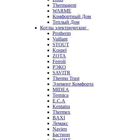
Thermagent
WARME
Комфортный Дом
Теплый Дом
Котлы электрические
Protherm
Vaillant
STOUT
Kospel
ZOTA
Ferroli
РЭКО
SAVITR
Thermo Trust
Элемент Комфорта
MIDEA
Termica
E.C.A
Kentatsu
Thermex
BAXI
Лемакс
Navien
Бастион