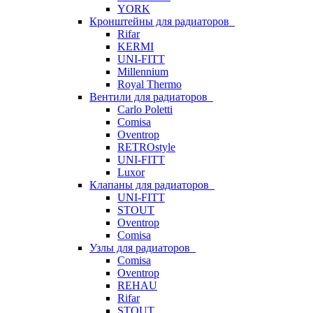
YORK
Кронштейны для радиаторов
Rifar
KERMI
UNI-FITT
Millennium
Royal Thermo
Вентили для радиаторов
Carlo Poletti
Comisa
Oventrop
RETROstyle
UNI-FITT
Luxor
Клапаны для радиаторов
UNI-FITT
STOUT
Oventrop
Comisa
Узлы для радиаторов
Comisa
Oventrop
REHAU
Rifar
STOUT