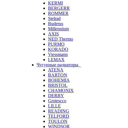
KERMI
BERGERR
ROMMER
Stelrad
Buderus
Millennium
AXIS
NED Thermo
PURMO
KORADO
Viessmann
LEMAX
Чугунные радиаторы
ATENA
BARTON
BOHEMIA
BRISTOL
CHAMONIX
DERBY
Grotescco
LILLE
READING
TELFORD
TOULON
WINDSOR