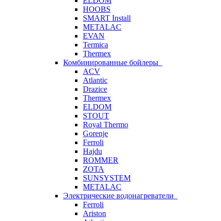
ELDOM
HOOBS
SMART Install
METALAC
EVAN
Termica
Thermex
Комбинированные бойлеры
ACV
Atlantic
Drazice
Thermex
ELDOM
STOUT
Royal Thermo
Gorenje
Ferroli
Hajdu
ROMMER
ZOTA
SUNSYSTEM
METALAC
Электрические водонагреватели
Ferroli
Ariston