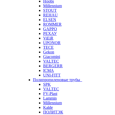
Hoobs
Millennium
STOUT
REHAU
ELSEN
ROMMER
GAPPO
РЕХАУ
ViEiR
UPONOR
TECE
Gekon
Giacomini
VALTEC
BERGERR
ICMA
UNI-FITT
Полипропиленовые трубы
SPK
VALTEC
FV-Plast
Lammin
Millennium
Kalde
ПОЛИТЭК