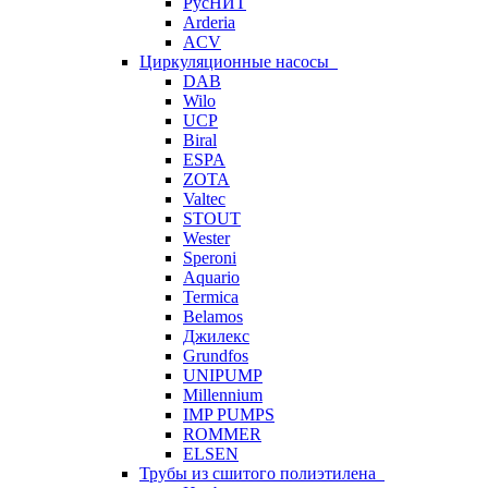
РусНИТ
Arderia
ACV
Циркуляционные насосы
DAB
Wilo
UCP
Biral
ESPA
ZOTA
Valtec
STOUT
Wester
Speroni
Aquario
Termica
Belamos
Джилекс
Grundfos
UNIPUMP
Millennium
IMP PUMPS
ROMMER
ELSEN
Трубы из сшитого полиэтилена