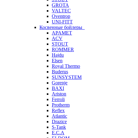
GROTA
VALTEC
Oventrop
UNI-FITT
Косвенные бойлеры
APAMET
ACV
STOUT
ROMMER
Hajdu
Elsen
Royal Thermo
Buderus
SUNSYSTEM
Gorenje
BAXI
Ariston
Ferroli
Protherm
Reflex
Atlantic
Drazice
S-Tank
E.C.A