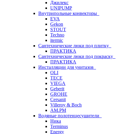
Джилекс
UNIPUMP
Внутрипольные конвекторы
EVA
Gekon
STOUT
Techno
itermic
Сантехнические люки под плитку
ПРАКТИКА
Сантехнические люки под покраску
ПРАКТИКА
Инсталляции для унитазов
OLI
TECE
VIEGA
Geberit
GROHE
Cersanit
Villeroy & Boch
AM.PM
Водяные полотенцесушители
Ника
Terminus
Energy