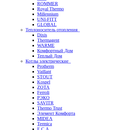
ROMMER
Royal Thermo
Millennium
UNI-FITT
GLOBAL
Теплоноситель отопления
Dixis
Thermagent
WARME
Комфортный Дом
Теплый Дом
Котлы электрические
Protherm
Vaillant
STOUT
Kospel
ZOTA
Ferroli
РЭКО
SAVITR
Thermo Trust
Элемент Комфорта
MIDEA
Termica
E.C.A