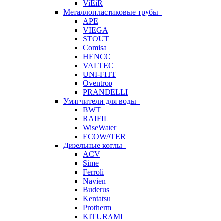
ViEiR
Металлопластиковые трубы
APE
VIEGA
STOUT
Comisa
HENCO
VALTEC
UNI-FITT
Oventrop
PRANDELLI
Умягчители для воды
BWT
RAIFIL
WiseWater
ECOWATER
Дизельные котлы
ACV
Sime
Ferroli
Navien
Buderus
Kentatsu
Protherm
KITURAMI