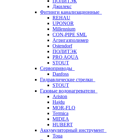
ПОЛИТЭК
Джилекс
Фитинги канализационные
REHAU
UPONOR
Millennium
CON-PIPE SML
Агригазполимер
Ostendorf
ПОЛИТЭК
PRO AQUA
STOUT
Сервоприводы
Danfoss
Гидравлические стрелки
STOUT
Газовые водонагреватели
Ariston
Hajdu
MOR-FLO
Termica
MIDEA
HUBERT
Аккумуляторный инструмент
Toua