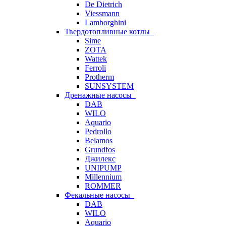
De Dietrich
Viessmann
Lamborghini
Твердотопливные котлы
Sime
ZOTA
Wattek
Ferroli
Protherm
SUNSYSTEM
Дренажные насосы
DAB
WILO
Aquario
Pedrollo
Belamos
Grundfos
Джилекс
UNIPUMP
Millennium
ROMMER
Фекальные насосы
DAB
WILO
Aquario