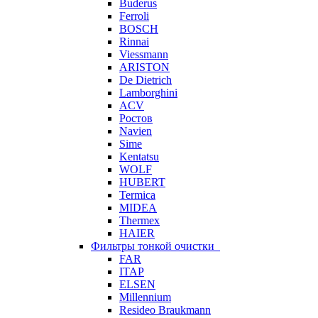
Buderus
Ferroli
BOSCH
Rinnai
Viessmann
ARISTON
De Dietrich
Lamborghini
ACV
Ростов
Navien
Sime
Kentatsu
WOLF
HUBERT
Termica
MIDEA
Thermex
HAIER
Фильтры тонкой очистки
FAR
ITAP
ELSEN
Millennium
Resideo Braukmann