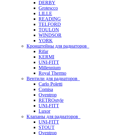
DERBY
Grotescco
LILLE
READING
TELFORD
TOULON
WINDSOR
YORK
Кронштейны для радиаторов
Rifar
KERMI
UNI-FITT
Millennium
Royal Thermo
Вентили для радиаторов
Carlo Poletti
Comisa
Oventrop
RETROstyle
UNI-FITT
Luxor
Клапаны для радиаторов
UNI-FITT
STOUT
Oventrop