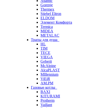
Atlantic
Gorenje
Thermex
Stiebel Eltron
ELDOM
Элемент Комфорта
Termica
MIDEA
METALAC
Трапы для душа
HL
TIM
TECE
VIEGA
Geberit
McAlpine
AlcaPLAST
MIllennium
ViEiR
AM.PM
Газовые котлы
BAXI
KITURAMI
Protherm
Vaillant