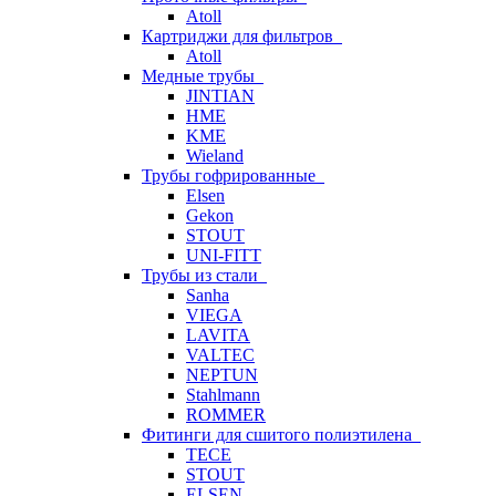
Atoll
Картриджи для фильтров
Atoll
Медные трубы
JINTIAN
HME
KME
Wieland
Трубы гофрированные
Elsen
Gekon
STOUT
UNI-FITT
Трубы из стали
Sanha
VIEGA
LAVITA
VALTEC
NEPTUN
Stahlmann
ROMMER
Фитинги для сшитого полиэтилена
TECE
STOUT
ELSEN