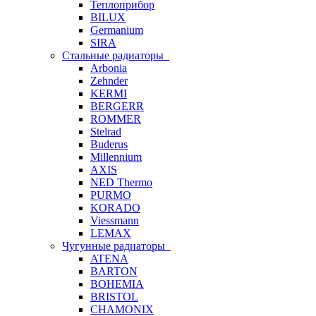
Теплоприбор
BILUX
Germanium
SIRA
Стальные радиаторы
Arbonia
Zehnder
KERMI
BERGERR
ROMMER
Stelrad
Buderus
Millennium
AXIS
NED Thermo
PURMO
KORADO
Viessmann
LEMAX
Чугунные радиаторы
ATENA
BARTON
BOHEMIA
BRISTOL
CHAMONIX