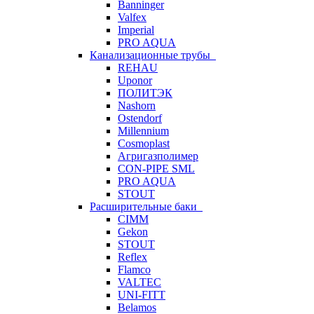
Banninger
Valfex
Imperial
PRO AQUA
Канализационные трубы
REHAU
Uponor
ПОЛИТЭК
Nashorn
Ostendorf
Millennium
Cosmoplast
Агригазполимер
CON-PIPE SML
PRO AQUA
STOUT
Расширительные баки
CIMM
Gekon
STOUT
Reflex
Flamco
VALTEC
UNI-FITT
Belamos