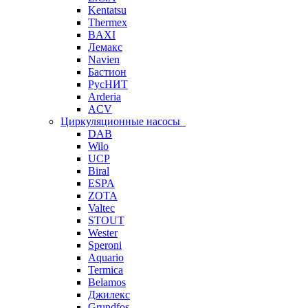
Kentatsu
Thermex
BAXI
Лемакс
Navien
Бастион
РусНИТ
Arderia
ACV
Циркуляционные насосы
DAB
Wilo
UCP
Biral
ESPA
ZOTA
Valtec
STOUT
Wester
Speroni
Aquario
Termica
Belamos
Джилекс
Grundfos