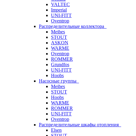
VALTEC
Imperial
UNI-FITT
Oventrop
Распределительные коллектора
Meibes
STOUT
ASKON
WARME
Oventrop
ROMMER
Grundfos
UNI-FITT
Hoobs
Насосные группы
Meibes
STOUT
Hoobs
WARME
ROMMER
UNI-FITT
Oventrop
Распределительные шкафы отопления
Elsen
STOUT