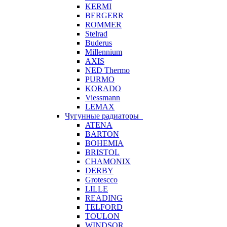
KERMI
BERGERR
ROMMER
Stelrad
Buderus
Millennium
AXIS
NED Thermo
PURMO
KORADO
Viessmann
LEMAX
Чугунные радиаторы
ATENA
BARTON
BOHEMIA
BRISTOL
CHAMONIX
DERBY
Grotescco
LILLE
READING
TELFORD
TOULON
WINDSOR