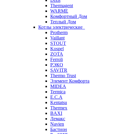
Dixis
Thermagent
WARME
Комфортный Дом
Теплый Дом
Котлы электрические
Protherm
Vaillant
STOUT
Kospel
ZOTA
Ferroli
РЭКО
SAVITR
Thermo Trust
Элемент Комфорта
MIDEA
Termica
E.C.A
Kentatsu
Thermex
BAXI
Лемакс
Navien
Бастион