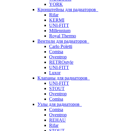
YORK
Кронштейны для радиаторов
Rifar
KERMI
UNI-FITT
Millennium
Royal Thermo
Вентили для радиаторов
Carlo Poletti
Comisa
Oventrop
RETROstyle
UNI-FITT
Luxor
Клапаны для радиаторов
UNI-FITT
STOUT
Oventrop
Comisa
Узлы для радиаторов
Comisa
Oventrop
REHAU
Rifar
STOUT