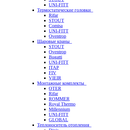
UNI-FITT
Термостатические головки
Rifar
STOUT
Comisa
UNI-FITT
Oventrop
Шаровые краны
STOUT
Oventrop
Bugatti
UNI-FITT
ITAP
FIV
VIEIR
Монтажные комплекты
OTER
Rifar
ROMMER
Royal Thermo
Millennium
UNI-FITT
GLOBAL
Теплоноситель отопления