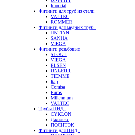
UNI-FITT
Imperial
Фитинги для труб из стали
VALTEC
ROMMER
Фитинги для медных труб
JINTIAN
SANHA
VIEGA
Фитинги резьбовые
STOUT
VIEGA
ELSEN
UNI-FITT
TIEMME
Itap
Comisa
Euros
Millennium
VALTEC
Трубы ПНД
CYKLON
Джилекс
ПОЛИТЭК
Фитинги для ПНД