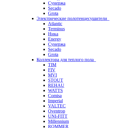
Сунержа
Secado
Grota
Электрические полотенцесушители
Atlantic
Terminus
Ника
Energy
Сунержа
Secado
Grota
Коллектора для теплого пола
TIM
FIV
MVI
STOUT
REHAU
WATTS
Comisa
Imperial
VALTEC
Oventrop
UNI-FITT
Millennium
ROMMER