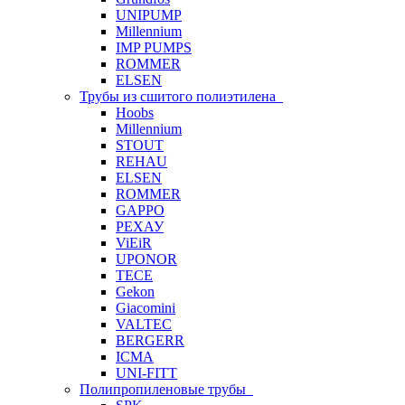
UNIPUMP
Millennium
IMP PUMPS
ROMMER
ELSEN
Трубы из сшитого полиэтилена
Hoobs
Millennium
STOUT
REHAU
ELSEN
ROMMER
GAPPO
РЕХАУ
ViEiR
UPONOR
TECE
Gekon
Giacomini
VALTEC
BERGERR
ICMA
UNI-FITT
Полипропиленовые трубы