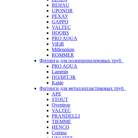
REHAU
UPONOR
РЕХАУ
GAPPO
VALTEC
HOOBS
PRO AQUA
ViEiR
Millennium
ROMMER
Фитинги для полипропиленовых труб
PRO AQUA
Lammin
ПОЛИТЭК
Kalde
Фитинги для металлопластиковых труб
APE
STOUT
Oventrop
VALTEC
PRANDELLI
TIEMME
HENCO
Comisa