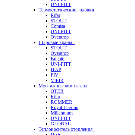
UNI-FITT
Термостатические головки
Rifar
STOUT
Comisa
UNI-FITT
Oventrop
Шаровые краны
STOUT
Oventrop
Bugatti
UNI-FITT
ITAP
FIV
VIEIR
Монтажные комплекты
OTER
Rifar
ROMMER
Royal Thermo
Millennium
UNI-FITT
GLOBAL
Теплоноситель отопления
Dixis