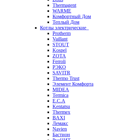
Thermagent
WARME
Комфортный Дом
Теплый Дом
Котлы электрические
Protherm
Vaillant
STOUT
Kospel
ZOTA
Ferroli
РЭКО
SAVITR
Thermo Trust
Элемент Комфорта
MIDEA
Termica
E.C.A
Kentatsu
Thermex
BAXI
Лемакс
Navien
Бастион