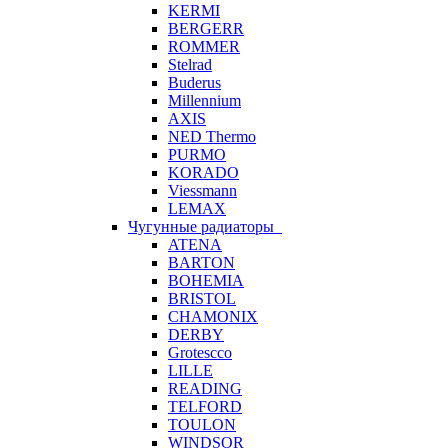
KERMI
BERGERR
ROMMER
Stelrad
Buderus
Millennium
AXIS
NED Thermo
PURMO
KORADO
Viessmann
LEMAX
Чугунные радиаторы
ATENA
BARTON
BOHEMIA
BRISTOL
CHAMONIX
DERBY
Grotescco
LILLE
READING
TELFORD
TOULON
WINDSOR