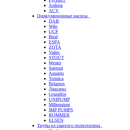
РусНИТ
Arderia
ACV
Циркуляционные насосы
DAB
Wilo
UCP
Biral
ESPA
ZOTA
Valtec
STOUT
Wester
Speroni
Aquario
Termica
Belamos
Джилекс
Grundfos
UNIPUMP
Millennium
IMP PUMPS
ROMMER
ELSEN
Трубы из сшитого полиэтилена