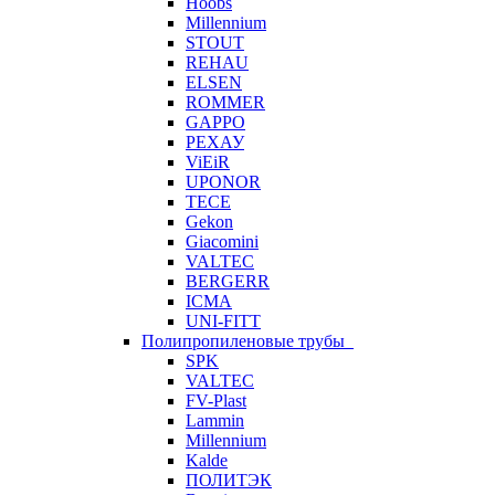
Hoobs
Millennium
STOUT
REHAU
ELSEN
ROMMER
GAPPO
РЕХАУ
ViEiR
UPONOR
TECE
Gekon
Giacomini
VALTEC
BERGERR
ICMA
UNI-FITT
Полипропиленовые трубы
SPK
VALTEC
FV-Plast
Lammin
Millennium
Kalde
ПОЛИТЭК