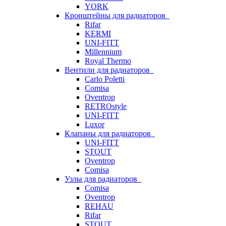
YORK
Кронштейны для радиаторов
Rifar
KERMI
UNI-FITT
Millennium
Royal Thermo
Вентили для радиаторов
Carlo Poletti
Comisa
Oventrop
RETROstyle
UNI-FITT
Luxor
Клапаны для радиаторов
UNI-FITT
STOUT
Oventrop
Comisa
Узлы для радиаторов
Comisa
Oventrop
REHAU
Rifar
STOUT