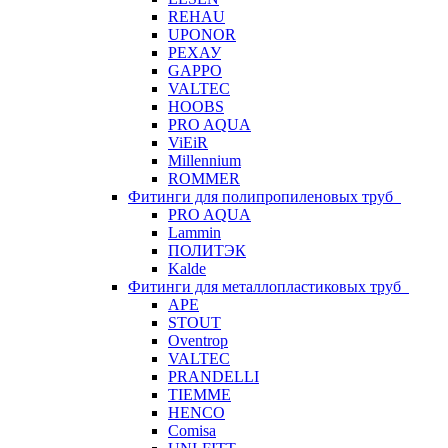
REHAU
UPONOR
РЕХАУ
GAPPO
VALTEC
HOOBS
PRO AQUA
ViEiR
Millennium
ROMMER
Фитинги для полипропиленовых труб
PRO AQUA
Lammin
ПОЛИТЭК
Kalde
Фитинги для металлопластиковых труб
APE
STOUT
Oventrop
VALTEC
PRANDELLI
TIEMME
HENCO
Comisa