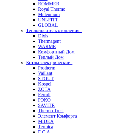
ROMMER
Royal Thermo
Millennium
UNI-FITT
GLOBAL
Теплоноситель отопления
Dixis
Thermagent
WARME
Комфортный Дом
Теплый Дом
Котлы электрические
Protherm
Vaillant
STOUT
Kospel
ZOTA
Ferroli
РЭКО
SAVITR
Thermo Trust
Элемент Комфорта
MIDEA
Termica
E.C.A