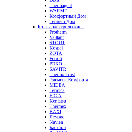
Dixis
Thermagent
WARME
Комфортный Дом
Теплый Дом
Котлы электрические
Protherm
Vaillant
STOUT
Kospel
ZOTA
Ferroli
РЭКО
SAVITR
Thermo Trust
Элемент Комфорта
MIDEA
Termica
E.C.A
Kentatsu
Thermex
BAXI
Лемакс
Navien
Бастион