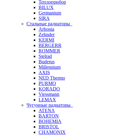
Теплоприбор
BILUX
Germanium
SIRA
Стальные радиаторы
Arbonia
Zehnder
KERMI
BERGERR
ROMMER
Stelrad
Buderus
Millennium
AXIS
NED Thermo
PURMO
KORADO
Viessmann
LEMAX
Чугунные радиаторы
ATENA
BARTON
BOHEMIA
BRISTOL
CHAMONIX