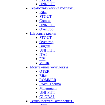
UNI-FITT
Термостатические головки
Rifar
STOUT
Comisa
UNI-FITT
Oventrop
Шаровые краны
STOUT
Oventrop
Bugatti
UNI-FITT
ITAP
FIV
VIEIR
Монтажные комплекты
OTER
Rifar
ROMMER
Royal Thermo
Millennium
UNI-FITT
GLOBAL
Теплоноситель отопления