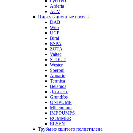
РусНИТ
Arderia
ACV
Циркуляционные насосы
DAB
Wilo
UCP
Biral
ESPA
ZOTA
Valtec
STOUT
Wester
Speroni
Aquario
Termica
Belamos
Джилекс
Grundfos
UNIPUMP
Millennium
IMP PUMPS
ROMMER
ELSEN
Трубы из сшитого полиэтилена