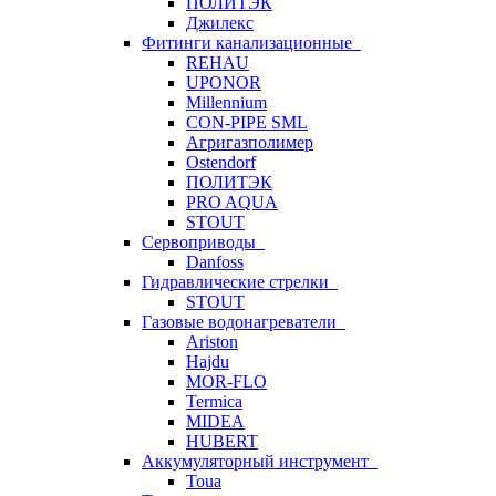
ПОЛИТЭК
Джилекс
Фитинги канализационные
REHAU
UPONOR
Millennium
CON-PIPE SML
Агригазполимер
Ostendorf
ПОЛИТЭК
PRO AQUA
STOUT
Сервоприводы
Danfoss
Гидравлические стрелки
STOUT
Газовые водонагреватели
Ariston
Hajdu
MOR-FLO
Termica
MIDEA
HUBERT
Аккумуляторный инструмент
Toua