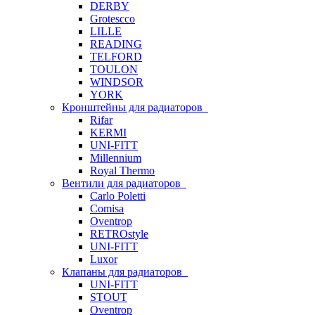
DERBY
Grotescco
LILLE
READING
TELFORD
TOULON
WINDSOR
YORK
Кронштейны для радиаторов
Rifar
KERMI
UNI-FITT
Millennium
Royal Thermo
Вентили для радиаторов
Carlo Poletti
Comisa
Oventrop
RETROstyle
UNI-FITT
Luxor
Клапаны для радиаторов
UNI-FITT
STOUT
Oventrop