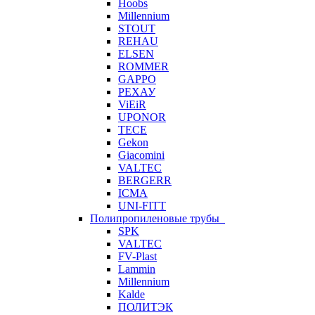
Hoobs
Millennium
STOUT
REHAU
ELSEN
ROMMER
GAPPO
РЕХАУ
ViEiR
UPONOR
TECE
Gekon
Giacomini
VALTEC
BERGERR
ICMA
UNI-FITT
Полипропиленовые трубы
SPK
VALTEC
FV-Plast
Lammin
Millennium
Kalde
ПОЛИТЭК