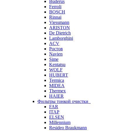
Buderus
Ferroli
BOSCH
Rinnai
Viessmann
ARISTON
De Dietrich
Lamborghini
ACV
Ростов
Navien
Sime
Kentatsu
WOLF
HUBERT
Termica
MIDEA
Thermex
HAIER
Фильтры тонкой очистки
FAR
ITAP
ELSEN
Millennium
Resideo Braukmann