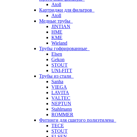
Atoll
Картриджи для фильтров
Atoll
Медные трубы
JINTIAN
HME
KME
Wieland
Трубы гофрированные
Elsen
Gekon
STOUT
UNI-FITT
Трубы из стали
Sanha
VIEGA
LAVITA
VALTEC
NEPTUN
Stahlmann
ROMMER
Фитинги для сшитого полиэтилена
TECE
STOUT
ELSEN