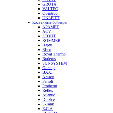
GROTA
VALTEC
Oventrop
UNI-FITT
Косвенные бойлеры
APAMET
ACV
STOUT
ROMMER
Hajdu
Elsen
Royal Thermo
Buderus
SUNSYSTEM
Gorenje
BAXI
Ariston
Ferroli
Protherm
Reflex
Atlantic
Drazice
S-Tank
E.C.A