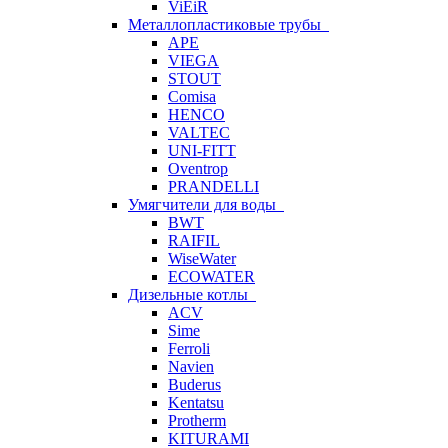
ViEiR
Металлопластиковые трубы
APE
VIEGA
STOUT
Comisa
HENCO
VALTEC
UNI-FITT
Oventrop
PRANDELLI
Умягчители для воды
BWT
RAIFIL
WiseWater
ECOWATER
Дизельные котлы
ACV
Sime
Ferroli
Navien
Buderus
Kentatsu
Protherm
KITURAMI