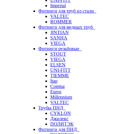
UNI-FITT
Imperial
Фитинги для труб из стали
VALTEC
ROMMER
Фитинги для медных труб
JINTIAN
SANHA
VIEGA
Фитинги резьбовые
STOUT
VIEGA
ELSEN
UNI-FITT
TIEMME
Itap
Comisa
Euros
Millennium
VALTEC
Трубы ПНД
CYKLON
Джилекс
ПОЛИТЭК
Фитинги для ПНД