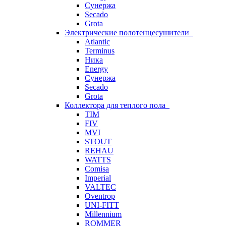
Сунержа
Secado
Grota
Электрические полотенцесушители
Atlantic
Terminus
Ника
Energy
Сунержа
Secado
Grota
Коллектора для теплого пола
TIM
FIV
MVI
STOUT
REHAU
WATTS
Comisa
Imperial
VALTEC
Oventrop
UNI-FITT
Millennium
ROMMER