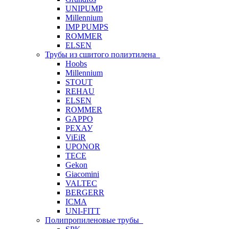
UNIPUMP
Millennium
IMP PUMPS
ROMMER
ELSEN
Трубы из сшитого полиэтилена
Hoobs
Millennium
STOUT
REHAU
ELSEN
ROMMER
GAPPO
РЕХАУ
ViEiR
UPONOR
TECE
Gekon
Giacomini
VALTEC
BERGERR
ICMA
UNI-FITT
Полипропиленовые трубы