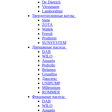
De Dietrich
Viessmann
Lamborghini
Твердотопливные котлы
Sime
ZOTA
Wattek
Ferroli
Protherm
SUNSYSTEM
Дренажные насосы
DAB
WILO
Aquario
Pedrollo
Belamos
Grundfos
Джилекс
UNIPUMP
Millennium
ROMMER
Фекальные насосы
DAB
WILO
Aquario