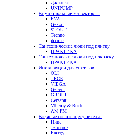
Джилекс
UNIPUMP
Внутрипольные конвекторы
EVA
Gekon
STOUT
Techno
itermic
Сантехнические люки под плитку
ПРАКТИКА
Сантехнические люки под покраску
ПРАКТИКА
Инсталляции для унитазов
OLI
TECE
VIEGA
Geberit
GROHE
Cersanit
Villeroy & Boch
AM.PM
Водяные полотенцесушители
Ника
Terminus
Energy