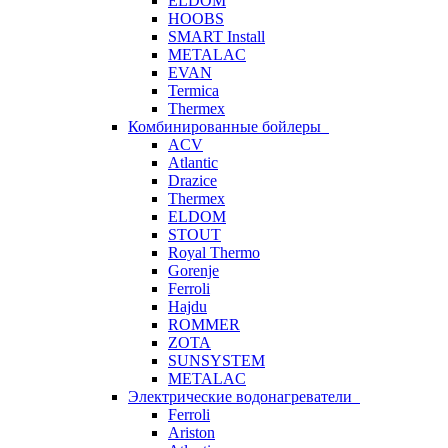
ELDOM
HOOBS
SMART Install
METALAC
EVAN
Termica
Thermex
Комбинированные бойлеры
ACV
Atlantic
Drazice
Thermex
ELDOM
STOUT
Royal Thermo
Gorenje
Ferroli
Hajdu
ROMMER
ZOTA
SUNSYSTEM
METALAC
Электрические водонагреватели
Ferroli
Ariston