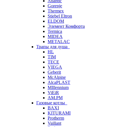
Atlantic
Gorenje
Thermex
Stiebel Eltron
ELDOM
Элемент Комфорта
Termica
MIDEA
METALAC
Трапы для душа
HL
TIM
TECE
VIEGA
Geberit
McAlpine
AlcaPLAST
MIllennium
ViEiR
AM.PM
Газовые котлы
BAXI
KITURAMI
Protherm
Vaillant