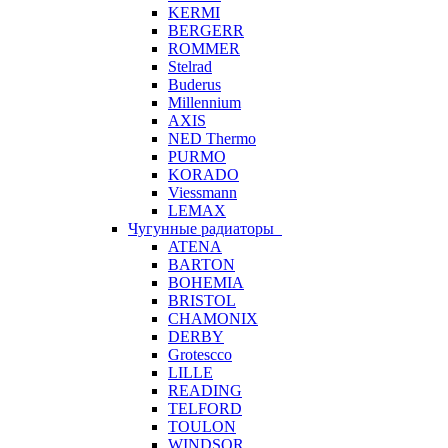
KERMI
BERGERR
ROMMER
Stelrad
Buderus
Millennium
AXIS
NED Thermo
PURMO
KORADO
Viessmann
LEMAX
Чугунные радиаторы
ATENA
BARTON
BOHEMIA
BRISTOL
CHAMONIX
DERBY
Grotescco
LILLE
READING
TELFORD
TOULON
WINDSOR