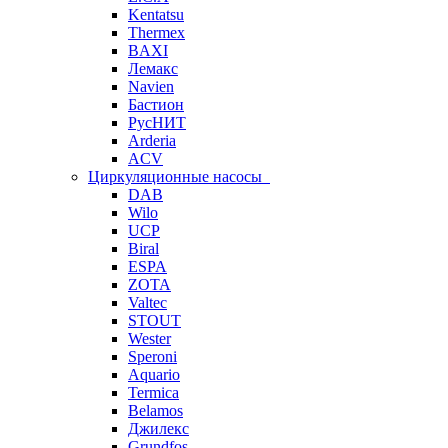
Kentatsu
Thermex
BAXI
Лемакс
Navien
Бастион
РусНИТ
Arderia
ACV
Циркуляционные насосы
DAB
Wilo
UCP
Biral
ESPA
ZOTA
Valtec
STOUT
Wester
Speroni
Aquario
Termica
Belamos
Джилекс
Grundfos