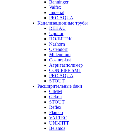
Banninger
Valfex
Imperial
PRO AQUA
Канализационные трубы
REHAU
Uponor
ПОЛИТЭК
Nashorn
Ostendorf
Millennium
Cosmoplast
Агригазполимер
CON-PIPE SML
PRO AQUA
STOUT
Расширительные баки
CIMM
Gekon
STOUT
Reflex
Flamco
VALTEC
UNI-FITT
Belamos