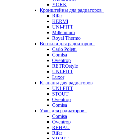
YORK
Кронштейны для радиаторов
Rifar
KERMI
UNI-FITT
Millennium
Royal Thermo
Вентили для радиаторов
Carlo Poletti
Comisa
Oventrop
RETROstyle
UNI-FITT
Luxor
Клапаны для радиаторов
UNI-FITT
STOUT
Oventrop
Comisa
Узлы для радиаторов
Comisa
Oventrop
REHAU
Rifar
STOUT