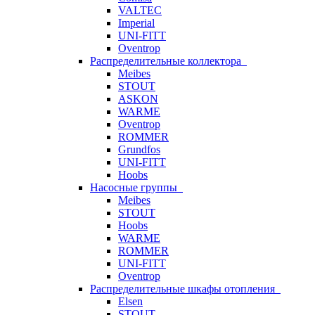
VALTEC
Imperial
UNI-FITT
Oventrop
Распределительные коллектора
Meibes
STOUT
ASKON
WARME
Oventrop
ROMMER
Grundfos
UNI-FITT
Hoobs
Насосные группы
Meibes
STOUT
Hoobs
WARME
ROMMER
UNI-FITT
Oventrop
Распределительные шкафы отопления
Elsen
STOUT