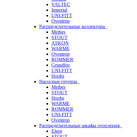
VALTEC
Imperial
UNI-FITT
Oventrop
Распределительные коллектора
Meibes
STOUT
ASKON
WARME
Oventrop
ROMMER
Grundfos
UNI-FITT
Hoobs
Насосные группы
Meibes
STOUT
Hoobs
WARME
ROMMER
UNI-FITT
Oventrop
Распределительные шкафы отопления
Elsen
STOUT