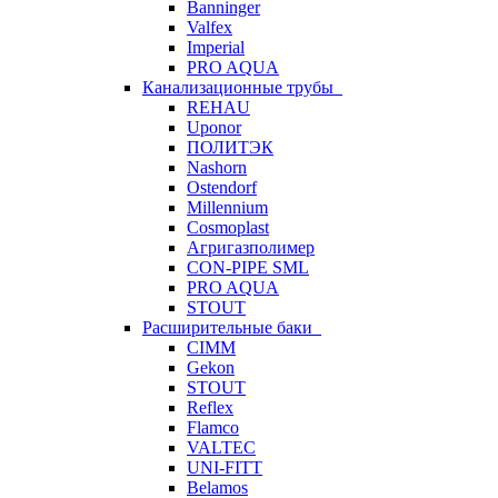
Banninger
Valfex
Imperial
PRO AQUA
Канализационные трубы
REHAU
Uponor
ПОЛИТЭК
Nashorn
Ostendorf
Millennium
Cosmoplast
Агригазполимер
CON-PIPE SML
PRO AQUA
STOUT
Расширительные баки
CIMM
Gekon
STOUT
Reflex
Flamco
VALTEC
UNI-FITT
Belamos