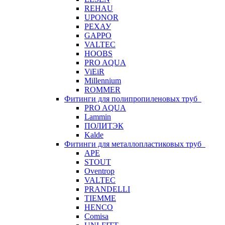
REHAU
UPONOR
РЕХАУ
GAPPO
VALTEC
HOOBS
PRO AQUA
ViEiR
Millennium
ROMMER
Фитинги для полипропиленовых труб
PRO AQUA
Lammin
ПОЛИТЭК
Kalde
Фитинги для металлопластиковых труб
APE
STOUT
Oventrop
VALTEC
PRANDELLI
TIEMME
HENCO
Comisa