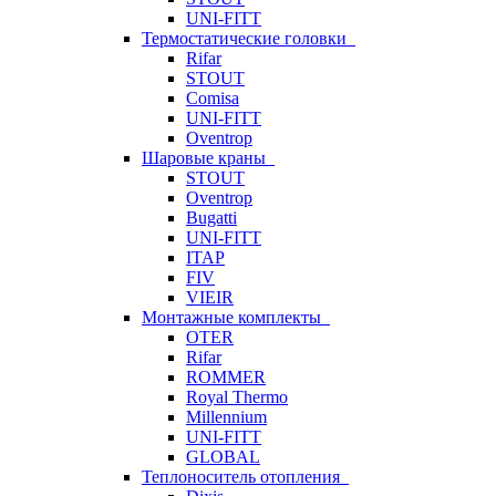
UNI-FITT
Термостатические головки
Rifar
STOUT
Comisa
UNI-FITT
Oventrop
Шаровые краны
STOUT
Oventrop
Bugatti
UNI-FITT
ITAP
FIV
VIEIR
Монтажные комплекты
OTER
Rifar
ROMMER
Royal Thermo
Millennium
UNI-FITT
GLOBAL
Теплоноситель отопления