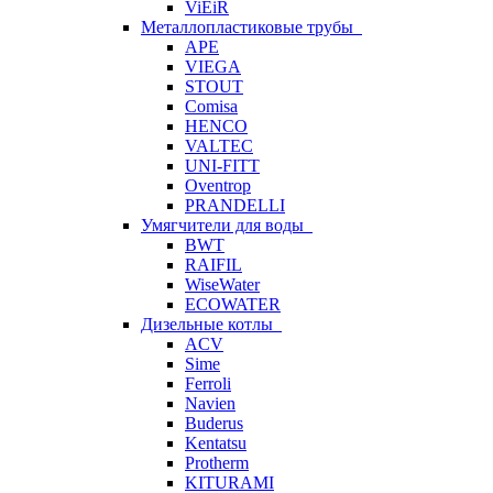
ViEiR
Металлопластиковые трубы
APE
VIEGA
STOUT
Comisa
HENCO
VALTEC
UNI-FITT
Oventrop
PRANDELLI
Умягчители для воды
BWT
RAIFIL
WiseWater
ECOWATER
Дизельные котлы
ACV
Sime
Ferroli
Navien
Buderus
Kentatsu
Protherm
KITURAMI