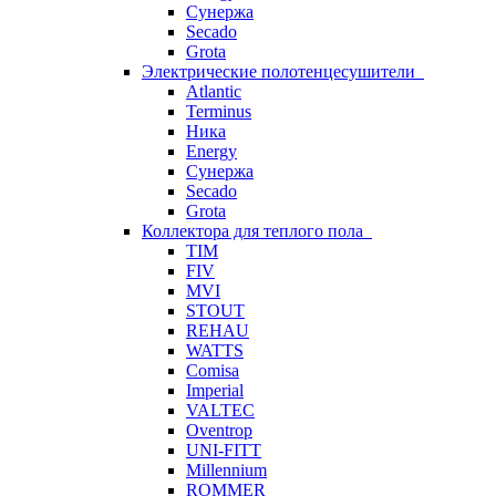
Сунержа
Secado
Grota
Электрические полотенцесушители
Atlantic
Terminus
Ника
Energy
Сунержа
Secado
Grota
Коллектора для теплого пола
TIM
FIV
MVI
STOUT
REHAU
WATTS
Comisa
Imperial
VALTEC
Oventrop
UNI-FITT
Millennium
ROMMER