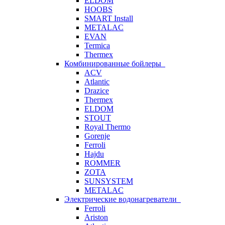
ELDOM
HOOBS
SMART Install
METALAC
EVAN
Termica
Thermex
Комбинированные бойлеры
ACV
Atlantic
Drazice
Thermex
ELDOM
STOUT
Royal Thermo
Gorenje
Ferroli
Hajdu
ROMMER
ZOTA
SUNSYSTEM
METALAC
Электрические водонагреватели
Ferroli
Ariston