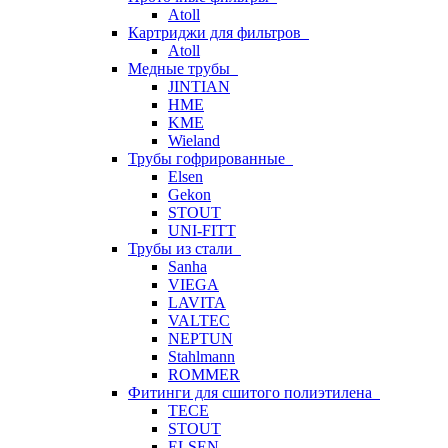
Atoll
Картриджи для фильтров
Atoll
Медные трубы
JINTIAN
HME
KME
Wieland
Трубы гофрированные
Elsen
Gekon
STOUT
UNI-FITT
Трубы из стали
Sanha
VIEGA
LAVITA
VALTEC
NEPTUN
Stahlmann
ROMMER
Фитинги для сшитого полиэтилена
TECE
STOUT
ELSEN