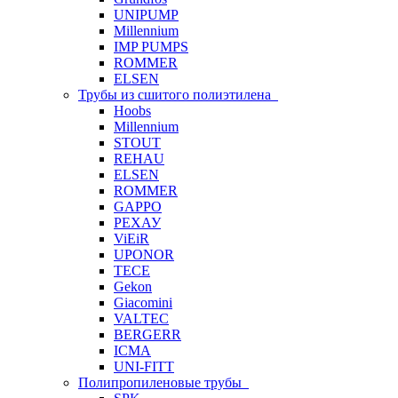
UNIPUMP
Millennium
IMP PUMPS
ROMMER
ELSEN
Трубы из сшитого полиэтилена
Hoobs
Millennium
STOUT
REHAU
ELSEN
ROMMER
GAPPO
РЕХАУ
ViEiR
UPONOR
TECE
Gekon
Giacomini
VALTEC
BERGERR
ICMA
UNI-FITT
Полипропиленовые трубы