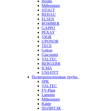
Hoobs
Millennium
STOUT
REHAU
ELSEN
ROMMER
GAPPO
РЕХАУ
ViEiR
UPONOR
TECE
Gekon
Giacomini
VALTEC
BERGERR
ICMA
UNI-FITT
Полипропиленовые трубы
SPK
VALTEC
FV-Plast
Lammin
Millennium
Kalde
ПОЛИТЭК