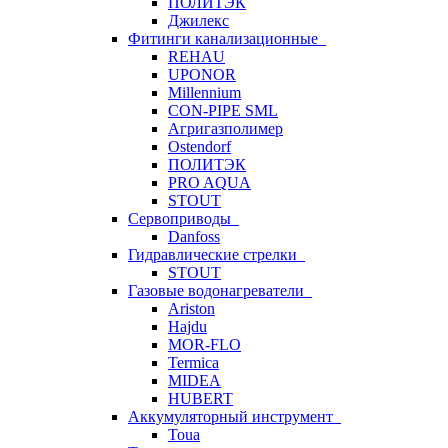
ПОЛИТЭК
Джилекс
Фитинги канализационные
REHAU
UPONOR
Millennium
CON-PIPE SML
Агригазполимер
Ostendorf
ПОЛИТЭК
PRO AQUA
STOUT
Сервоприводы
Danfoss
Гидравлические стрелки
STOUT
Газовые водонагреватели
Ariston
Hajdu
MOR-FLO
Termica
MIDEA
HUBERT
Аккумуляторный инструмент
Toua