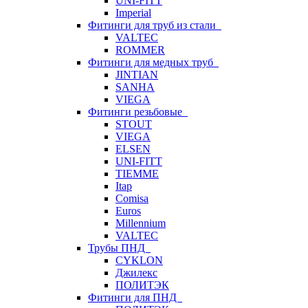
UNI-FITT
Imperial
Фитинги для труб из стали
VALTEC
ROMMER
Фитинги для медных труб
JINTIAN
SANHA
VIEGA
Фитинги резьбовые
STOUT
VIEGA
ELSEN
UNI-FITT
TIEMME
Itap
Comisa
Euros
Millennium
VALTEC
Трубы ПНД
CYKLON
Джилекс
ПОЛИТЭК
Фитинги для ПНД