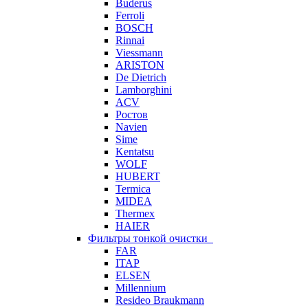
Buderus
Ferroli
BOSCH
Rinnai
Viessmann
ARISTON
De Dietrich
Lamborghini
ACV
Ростов
Navien
Sime
Kentatsu
WOLF
HUBERT
Termica
MIDEA
Thermex
HAIER
Фильтры тонкой очистки
FAR
ITAP
ELSEN
Millennium
Resideo Braukmann