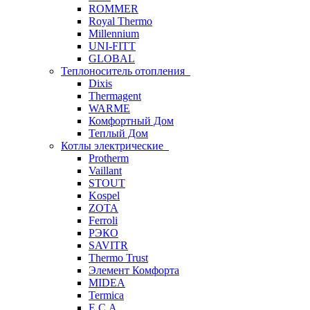
ROMMER
Royal Thermo
Millennium
UNI-FITT
GLOBAL
Теплоноситель отопления
Dixis
Thermagent
WARME
Комфортный Дом
Теплый Дом
Котлы электрические
Protherm
Vaillant
STOUT
Kospel
ZOTA
Ferroli
РЭКО
SAVITR
Thermo Trust
Элемент Комфорта
MIDEA
Termica
E.C.A