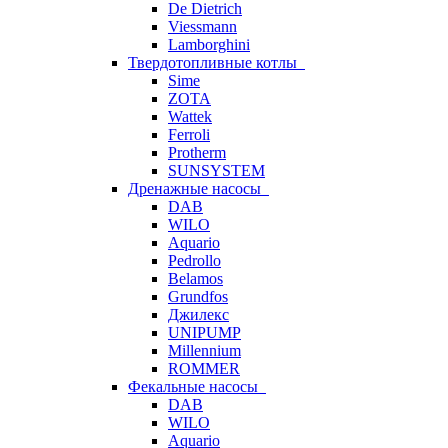
De Dietrich
Viessmann
Lamborghini
Твердотопливные котлы
Sime
ZOTA
Wattek
Ferroli
Protherm
SUNSYSTEM
Дренажные насосы
DAB
WILO
Aquario
Pedrollo
Belamos
Grundfos
Джилекс
UNIPUMP
Millennium
ROMMER
Фекальные насосы
DAB
WILO
Aquario