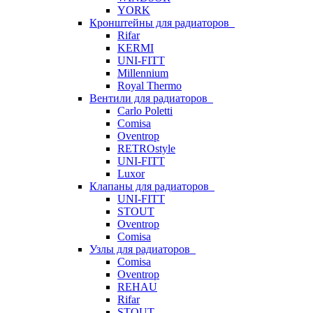
YORK
Кронштейны для радиаторов
Rifar
KERMI
UNI-FITT
Millennium
Royal Thermo
Вентили для радиаторов
Carlo Poletti
Comisa
Oventrop
RETROstyle
UNI-FITT
Luxor
Клапаны для радиаторов
UNI-FITT
STOUT
Oventrop
Comisa
Узлы для радиаторов
Comisa
Oventrop
REHAU
Rifar
STOUT