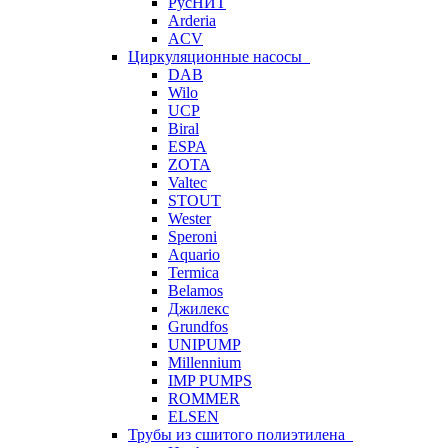
РусНИТ
Arderia
ACV
Циркуляционные насосы
DAB
Wilo
UCP
Biral
ESPA
ZOTA
Valtec
STOUT
Wester
Speroni
Aquario
Termica
Belamos
Джилекс
Grundfos
UNIPUMP
Millennium
IMP PUMPS
ROMMER
ELSEN
Трубы из сшитого полиэтилена