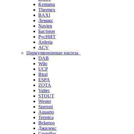
Kentatsu
Thermex
BAXI
Лемакс
Navien
Бастион
РусНИТ
Arderia
ACV
Циркуляционные насосы
DAB
Wilo
UCP
Biral
ESPA
ZOTA
Valtec
STOUT
Wester
Speroni
Aquario
Termica
Belamos
Джилекс
Grundfos