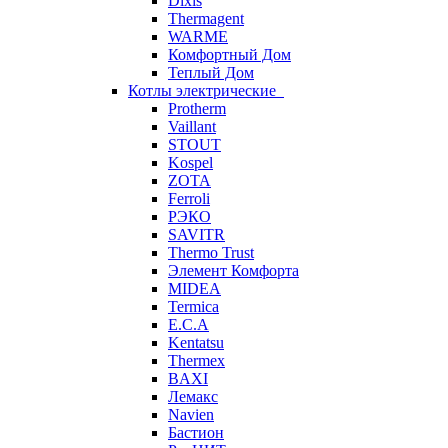
Dixis
Thermagent
WARME
Комфортный Дом
Теплый Дом
Котлы электрические
Protherm
Vaillant
STOUT
Kospel
ZOTA
Ferroli
РЭКО
SAVITR
Thermo Trust
Элемент Комфорта
MIDEA
Termica
E.C.A
Kentatsu
Thermex
BAXI
Лемакс
Navien
Бастион