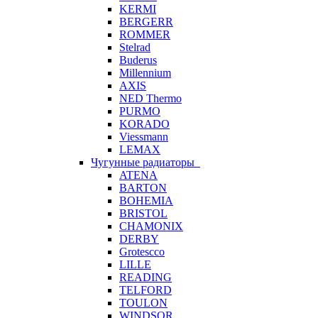
KERMI
BERGERR
ROMMER
Stelrad
Buderus
Millennium
AXIS
NED Thermo
PURMO
KORADO
Viessmann
LEMAX
Чугунные радиаторы
ATENA
BARTON
BOHEMIA
BRISTOL
CHAMONIX
DERBY
Grotescco
LILLE
READING
TELFORD
TOULON
WINDSOR