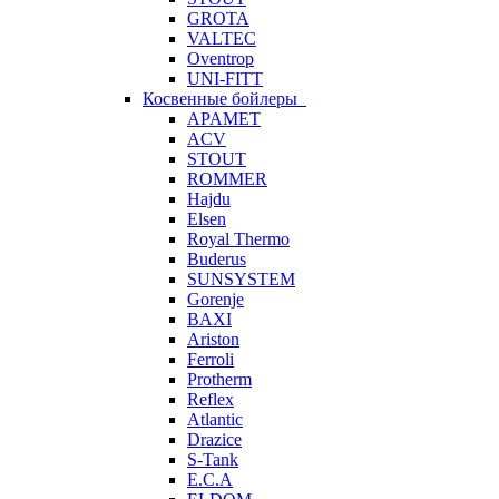
GROTA
VALTEC
Oventrop
UNI-FITT
Косвенные бойлеры
APAMET
ACV
STOUT
ROMMER
Hajdu
Elsen
Royal Thermo
Buderus
SUNSYSTEM
Gorenje
BAXI
Ariston
Ferroli
Protherm
Reflex
Atlantic
Drazice
S-Tank
E.C.A