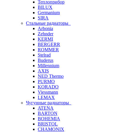
Теплоприбор
BILUX
Germanium
SIRA
Стальные радиаторы
Arbonia
Zehnder
KERMI
BERGERR
ROMMER
Stelrad
Buderus
Millennium
AXIS
NED Thermo
PURMO
KORADO
Viessmann
LEMAX
Чугунные радиаторы
ATENA
BARTON
BOHEMIA
BRISTOL
CHAMONIX