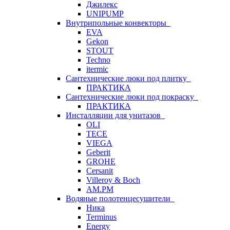
Джилекс
UNIPUMP
Внутрипольные конвекторы
EVA
Gekon
STOUT
Techno
itermic
Сантехнические люки под плитку
ПРАКТИКА
Сантехнические люки под покраску
ПРАКТИКА
Инсталляции для унитазов
OLI
TECE
VIEGA
Geberit
GROHE
Cersanit
Villeroy & Boch
AM.PM
Водяные полотенцесушители
Ника
Terminus
Energy