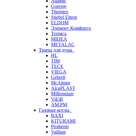
Atlantic
Gorenje
Thermex
Stiebel Eltron
ELDOM
Элемент Комфорта
Termica
MIDEA
METALAC
Трапы для душа
HL
TIM
TECE
VIEGA
Geberit
McAlpine
AlcaPLAST
MIllennium
ViEiR
AM.PM
Газовые котлы
BAXI
KITURAMI
Protherm
Vaillant