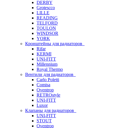
DERBY
Grotescco
LILLE
READING
TELFORD
TOULON
WINDSOR
YORK
Кронштейны для радиаторов
Rifar
KERMI
UNI-FITT
Millennium
Royal Thermo
Вентили для радиаторов
Carlo Poletti
Comisa
Oventrop
RETROstyle
UNI-FITT
Luxor
Клапаны для радиаторов
UNI-FITT
STOUT
Oventrop