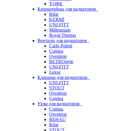
YORK
Кронштейны для радиаторов
Rifar
KERMI
UNI-FITT
Millennium
Royal Thermo
Вентили для радиаторов
Carlo Poletti
Comisa
Oventrop
RETROstyle
UNI-FITT
Luxor
Клапаны для радиаторов
UNI-FITT
STOUT
Oventrop
Comisa
Узлы для радиаторов
Comisa
Oventrop
REHAU
Rifar
STOUT