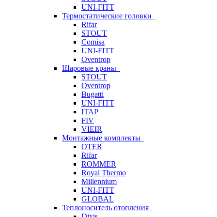
UNI-FITT
Термостатические головки
Rifar
STOUT
Comisa
UNI-FITT
Oventrop
Шаровые краны
STOUT
Oventrop
Bugatti
UNI-FITT
ITAP
FIV
VIEIR
Монтажные комплекты
OTER
Rifar
ROMMER
Royal Thermo
Millennium
UNI-FITT
GLOBAL
Теплоноситель отопления
Dixis