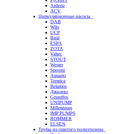
РусНИТ
Arderia
ACV
Циркуляционные насосы
DAB
Wilo
UCP
Biral
ESPA
ZOTA
Valtec
STOUT
Wester
Speroni
Aquario
Termica
Belamos
Джилекс
Grundfos
UNIPUMP
Millennium
IMP PUMPS
ROMMER
ELSEN
Трубы из сшитого полиэтилена