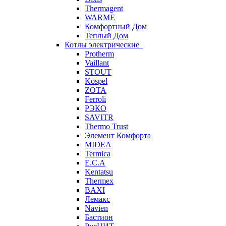
Thermagent
WARME
Комфортный Дом
Теплый Дом
Котлы электрические
Protherm
Vaillant
STOUT
Kospel
ZOTA
Ferroli
РЭКО
SAVITR
Thermo Trust
Элемент Комфорта
MIDEA
Termica
E.C.A
Kentatsu
Thermex
BAXI
Лемакс
Navien
Бастион