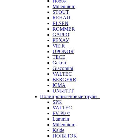
Hoobs
Millennium
STOUT
REHAU
ELSEN
ROMMER
GAPPO
РЕХАУ
ViEiR
UPONOR
TECE
Gekon
Giacomini
VALTEC
BERGERR
ICMA
UNI-FITT
Полипропиленовые трубы
SPK
VALTEC
FV-Plast
Lammin
Millennium
Kalde
ПОЛИТЭК