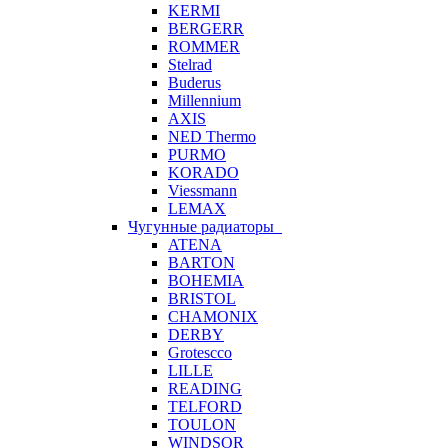
KERMI
BERGERR
ROMMER
Stelrad
Buderus
Millennium
AXIS
NED Thermo
PURMO
KORADO
Viessmann
LEMAX
Чугунные радиаторы
ATENA
BARTON
BOHEMIA
BRISTOL
CHAMONIX
DERBY
Grotescco
LILLE
READING
TELFORD
TOULON
WINDSOR