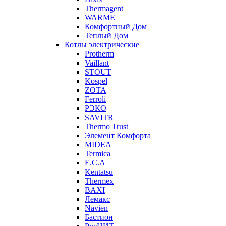
Thermagent
WARME
Комфортный Дом
Теплый Дом
Котлы электрические
Protherm
Vaillant
STOUT
Kospel
ZOTA
Ferroli
РЭКО
SAVITR
Thermo Trust
Элемент Комфорта
MIDEA
Termica
E.C.A
Kentatsu
Thermex
BAXI
Лемакс
Navien
Бастион