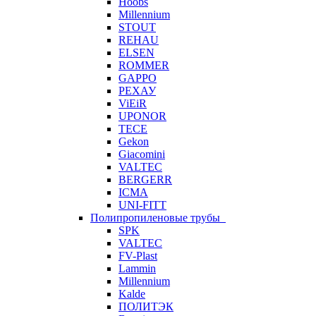
Hoobs
Millennium
STOUT
REHAU
ELSEN
ROMMER
GAPPO
РЕХАУ
ViEiR
UPONOR
TECE
Gekon
Giacomini
VALTEC
BERGERR
ICMA
UNI-FITT
Полипропиленовые трубы
SPK
VALTEC
FV-Plast
Lammin
Millennium
Kalde
ПОЛИТЭК