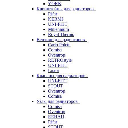
YORK
Кронштейны для радиаторов
Rifar
KERMI
UNI-FITT
Millennium
Royal Thermo
Вентили для радиаторов
Carlo Poletti
Comisa
Oventrop
RETROstyle
UNI-FITT
Luxor
Клапаны для радиаторов
UNI-FITT
STOUT
Oventrop
Comisa
Узлы для радиаторов
Comisa
Oventrop
REHAU
Rifar
STOUT