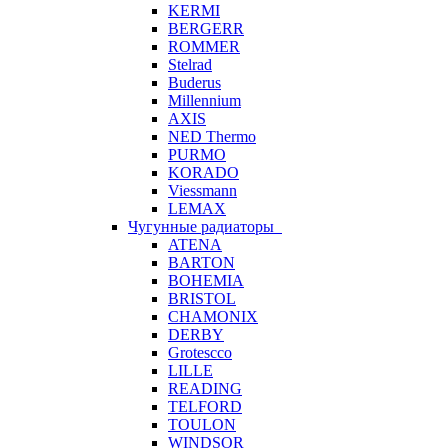
KERMI
BERGERR
ROMMER
Stelrad
Buderus
Millennium
AXIS
NED Thermo
PURMO
KORADO
Viessmann
LEMAX
Чугунные радиаторы
ATENA
BARTON
BOHEMIA
BRISTOL
CHAMONIX
DERBY
Grotescco
LILLE
READING
TELFORD
TOULON
WINDSOR