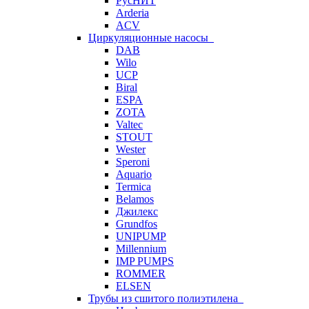
РусНИТ
Arderia
ACV
Циркуляционные насосы
DAB
Wilo
UCP
Biral
ESPA
ZOTA
Valtec
STOUT
Wester
Speroni
Aquario
Termica
Belamos
Джилекс
Grundfos
UNIPUMP
Millennium
IMP PUMPS
ROMMER
ELSEN
Трубы из сшитого полиэтилена