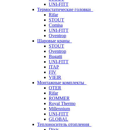
UNI-FITT
Термостатические головки
Rifar
STOUT
Comisa
UNI-FITT
Oventrop
Шаровые краны
STOUT
Oventrop
Bugatti
UNI-FITT
ITAP
FIV
VIEIR
Монтажные комплекты
OTER
Rifar
ROMMER
Royal Thermo
Millennium
UNI-FITT
GLOBAL
Теплоноситель отопления
Dixis