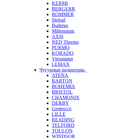
KERMI
BERGERR
ROMMER
Stelrad
Buderus
Millennium
AXIS
NED Thermo
PURMO
KORADO
Viessmann
LEMAX
Чугунные радиаторы
ATENA
BARTON
BOHEMIA
BRISTOL
CHAMONIX
DERBY
Grotescco
LILLE
READING
TELFORD
TOULON
WINDSOR