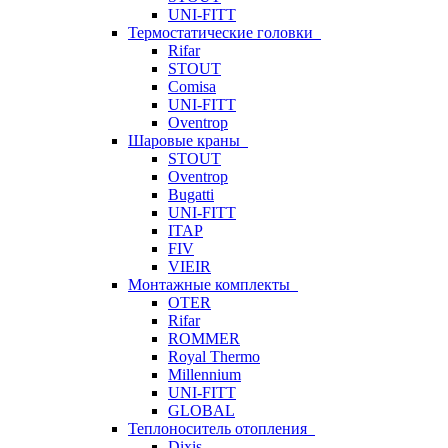
UNI-FITT
Термостатические головки
Rifar
STOUT
Comisa
UNI-FITT
Oventrop
Шаровые краны
STOUT
Oventrop
Bugatti
UNI-FITT
ITAP
FIV
VIEIR
Монтажные комплекты
OTER
Rifar
ROMMER
Royal Thermo
Millennium
UNI-FITT
GLOBAL
Теплоноситель отопления
Dixis