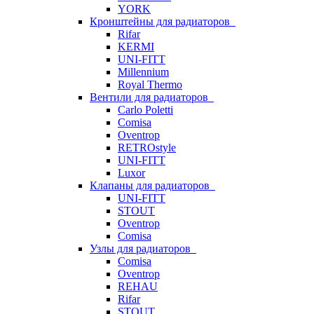
YORK
Кронштейны для радиаторов
Rifar
KERMI
UNI-FITT
Millennium
Royal Thermo
Вентили для радиаторов
Carlo Poletti
Comisa
Oventrop
RETROstyle
UNI-FITT
Luxor
Клапаны для радиаторов
UNI-FITT
STOUT
Oventrop
Comisa
Узлы для радиаторов
Comisa
Oventrop
REHAU
Rifar
STOUT