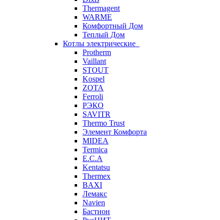
Thermagent
WARME
Комфортный Дом
Теплый Дом
Котлы электрические
Protherm
Vaillant
STOUT
Kospel
ZOTA
Ferroli
РЭКО
SAVITR
Thermo Trust
Элемент Комфорта
MIDEA
Termica
E.C.A
Kentatsu
Thermex
BAXI
Лемакс
Navien
Бастион