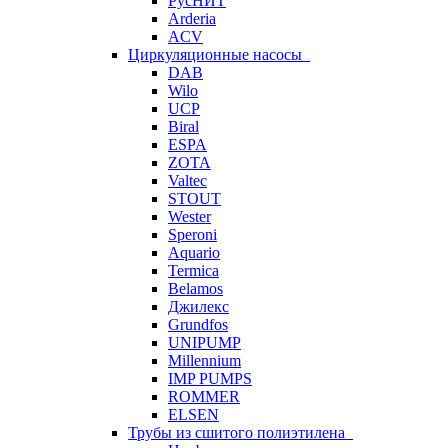
РусНИТ
Arderia
ACV
Циркуляционные насосы
DAB
Wilo
UCP
Biral
ESPA
ZOTA
Valtec
STOUT
Wester
Speroni
Aquario
Termica
Belamos
Джилекс
Grundfos
UNIPUMP
Millennium
IMP PUMPS
ROMMER
ELSEN
Трубы из сшитого полиэтилена