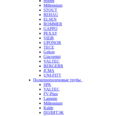
Hoobs
Millennium
STOUT
REHAU
ELSEN
ROMMER
GAPPO
РЕХАУ
ViEiR
UPONOR
TECE
Gekon
Giacomini
VALTEC
BERGERR
ICMA
UNI-FITT
Полипропиленовые трубы
SPK
VALTEC
FV-Plast
Lammin
Millennium
Kalde
ПОЛИТЭК