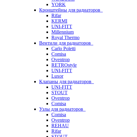
YORK
Кронштейны для радиаторов
Rifar
KERMI
UNI-FITT
Millennium
Royal Thermo
Вентили для радиаторов
Carlo Poletti
Comisa
Oventrop
RETROstyle
UNI-FITT
Luxor
Клапаны для радиаторов
UNI-FITT
STOUT
Oventrop
Comisa
Узлы для радиаторов
Comisa
Oventrop
REHAU
Rifar
STOUT