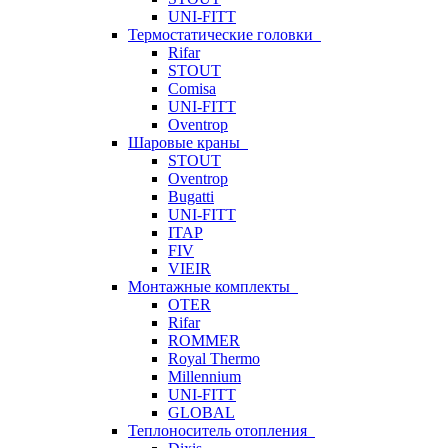
UNI-FITT
Термостатические головки
Rifar
STOUT
Comisa
UNI-FITT
Oventrop
Шаровые краны
STOUT
Oventrop
Bugatti
UNI-FITT
ITAP
FIV
VIEIR
Монтажные комплекты
OTER
Rifar
ROMMER
Royal Thermo
Millennium
UNI-FITT
GLOBAL
Теплоноситель отопления