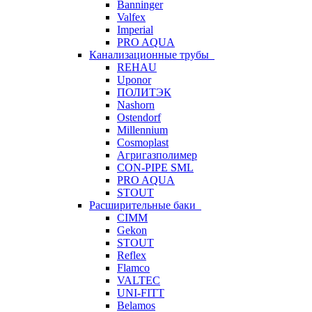
Banninger
Valfex
Imperial
PRO AQUA
Канализационные трубы
REHAU
Uponor
ПОЛИТЭК
Nashorn
Ostendorf
Millennium
Cosmoplast
Агригазполимер
CON-PIPE SML
PRO AQUA
STOUT
Расширительные баки
CIMM
Gekon
STOUT
Reflex
Flamco
VALTEC
UNI-FITT
Belamos