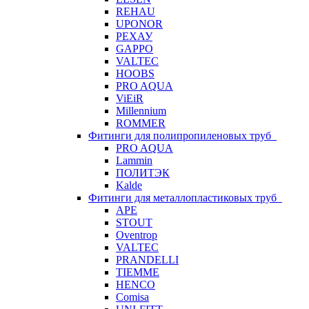
REHAU
UPONOR
РЕХАУ
GAPPO
VALTEC
HOOBS
PRO AQUA
ViEiR
Millennium
ROMMER
Фитинги для полипропиленовых труб
PRO AQUA
Lammin
ПОЛИТЭК
Kalde
Фитинги для металлопластиковых труб
APE
STOUT
Oventrop
VALTEC
PRANDELLI
TIEMME
HENCO
Comisa