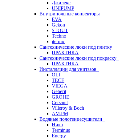
Джилекс
UNIPUMP
Внутрипольные конвекторы
EVA
Gekon
STOUT
Techno
itermic
Сантехнические люки под плитку
ПРАКТИКА
Сантехнические люки под покраску
ПРАКТИКА
Инсталляции для унитазов
OLI
TECE
VIEGA
Geberit
GROHE
Cersanit
Villeroy & Boch
AM.PM
Водяные полотенцесушители
Ника
Terminus
Energy