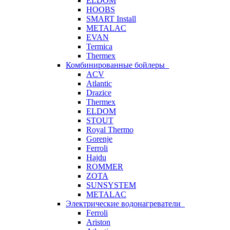
ELDOM
HOOBS
SMART Install
METALAC
EVAN
Termica
Thermex
Комбинированные бойлеры
ACV
Atlantic
Drazice
Thermex
ELDOM
STOUT
Royal Thermo
Gorenje
Ferroli
Hajdu
ROMMER
ZOTA
SUNSYSTEM
METALAC
Электрические водонагреватели
Ferroli
Ariston