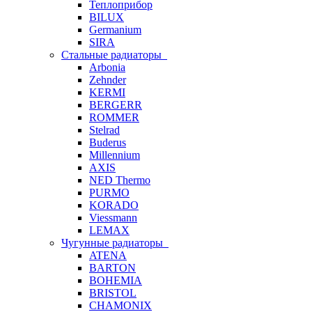
Теплоприбор
BILUX
Germanium
SIRA
Стальные радиаторы
Arbonia
Zehnder
KERMI
BERGERR
ROMMER
Stelrad
Buderus
Millennium
AXIS
NED Thermo
PURMO
KORADO
Viessmann
LEMAX
Чугунные радиаторы
ATENA
BARTON
BOHEMIA
BRISTOL
CHAMONIX