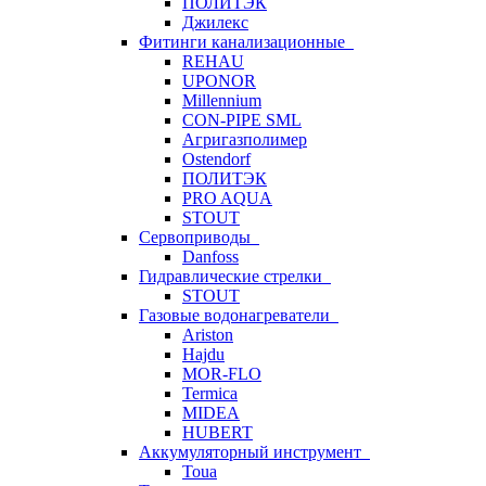
ПОЛИТЭК
Джилекс
Фитинги канализационные
REHAU
UPONOR
Millennium
CON-PIPE SML
Агригазполимер
Ostendorf
ПОЛИТЭК
PRO AQUA
STOUT
Сервоприводы
Danfoss
Гидравлические стрелки
STOUT
Газовые водонагреватели
Ariston
Hajdu
MOR-FLO
Termica
MIDEA
HUBERT
Аккумуляторный инструмент
Toua