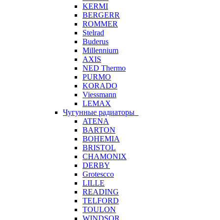
KERMI
BERGERR
ROMMER
Stelrad
Buderus
Millennium
AXIS
NED Thermo
PURMO
KORADO
Viessmann
LEMAX
Чугунные радиаторы
ATENA
BARTON
BOHEMIA
BRISTOL
CHAMONIX
DERBY
Grotescco
LILLE
READING
TELFORD
TOULON
WINDSOR