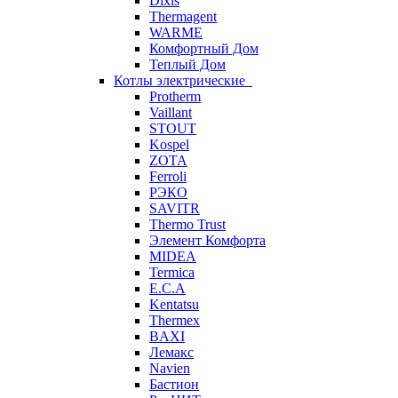
Dixis
Thermagent
WARME
Комфортный Дом
Теплый Дом
Котлы электрические
Protherm
Vaillant
STOUT
Kospel
ZOTA
Ferroli
РЭКО
SAVITR
Thermo Trust
Элемент Комфорта
MIDEA
Termica
E.C.A
Kentatsu
Thermex
BAXI
Лемакс
Navien
Бастион