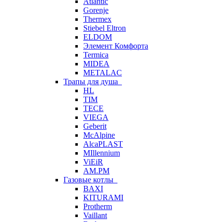
Atlantic
Gorenje
Thermex
Stiebel Eltron
ELDOM
Элемент Комфорта
Termica
MIDEA
METALAC
Трапы для душа
HL
TIM
TECE
VIEGA
Geberit
McAlpine
AlcaPLAST
MIllennium
ViEiR
AM.PM
Газовые котлы
BAXI
KITURAMI
Protherm
Vaillant