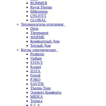
ROMMER
Royal Thermo
Millennium
UNI-FITT
GLOBAL
Теплоноситель отопления
Dixis
Thermagent
WARME
Комфортный Дом
Теплый Дом
Котлы электрические
Protherm
Vaillant
STOUT
Kospel
ZOTA
Ferroli
РЭКО
SAVITR
Thermo Trust
Элемент Комфорта
MIDEA
Termica
E.C.A