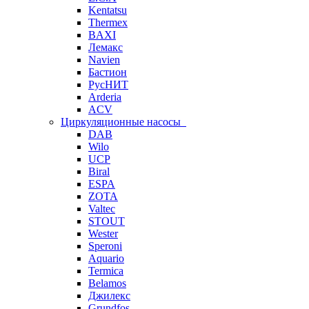
Kentatsu
Thermex
BAXI
Лемакс
Navien
Бастион
РусНИТ
Arderia
ACV
Циркуляционные насосы
DAB
Wilo
UCP
Biral
ESPA
ZOTA
Valtec
STOUT
Wester
Speroni
Aquario
Termica
Belamos
Джилекс
Grundfos