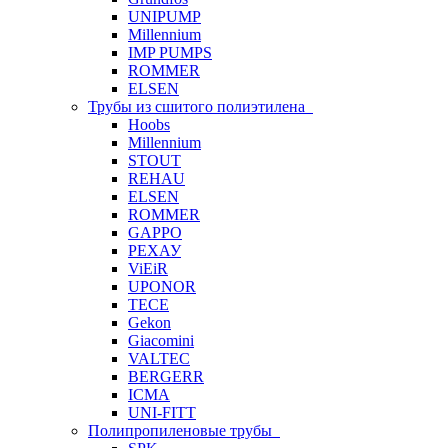
UNIPUMP
Millennium
IMP PUMPS
ROMMER
ELSEN
Трубы из сшитого полиэтилена
Hoobs
Millennium
STOUT
REHAU
ELSEN
ROMMER
GAPPO
РЕХАУ
ViEiR
UPONOR
TECE
Gekon
Giacomini
VALTEC
BERGERR
ICMA
UNI-FITT
Полипропиленовые трубы