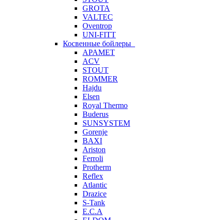
GROTA
VALTEC
Oventrop
UNI-FITT
Косвенные бойлеры
APAMET
ACV
STOUT
ROMMER
Hajdu
Elsen
Royal Thermo
Buderus
SUNSYSTEM
Gorenje
BAXI
Ariston
Ferroli
Protherm
Reflex
Atlantic
Drazice
S-Tank
E.C.A