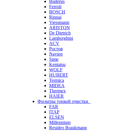
Buderus
Ferroli
BOSCH
Rinnai
Viessmann
ARISTON
De Dietrich
Lamborghini
ACV
Ростов
Navien
Sime
Kentatsu
WOLF
HUBERT
Termica
MIDEA
Thermex
HAIER
Фильтры тонкой очистки
FAR
ITAP
ELSEN
Millennium
Resideo Braukmann