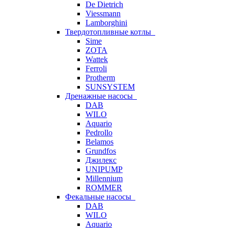
De Dietrich
Viessmann
Lamborghini
Твердотопливные котлы
Sime
ZOTA
Wattek
Ferroli
Protherm
SUNSYSTEM
Дренажные насосы
DAB
WILO
Aquario
Pedrollo
Belamos
Grundfos
Джилекс
UNIPUMP
Millennium
ROMMER
Фекальные насосы
DAB
WILO
Aquario