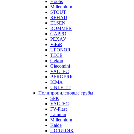
Hoobs
Millennium
STOUT
REHAU
ELSEN
ROMMER
GAPPO
РЕХАУ
ViEiR
UPONOR
TECE
Gekon
Giacomini
VALTEC
BERGERR
ICMA
UNI-FITT
Полипропиленовые трубы
SPK
VALTEC
FV-Plast
Lammin
Millennium
Kalde
ПОЛИТЭК