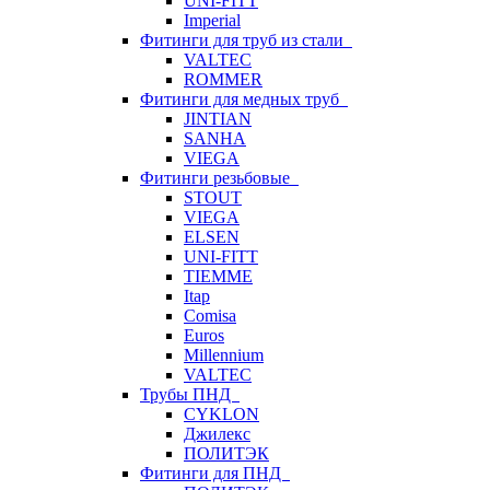
UNI-FITT
Imperial
Фитинги для труб из стали
VALTEC
ROMMER
Фитинги для медных труб
JINTIAN
SANHA
VIEGA
Фитинги резьбовые
STOUT
VIEGA
ELSEN
UNI-FITT
TIEMME
Itap
Comisa
Euros
Millennium
VALTEC
Трубы ПНД
CYKLON
Джилекс
ПОЛИТЭК
Фитинги для ПНД