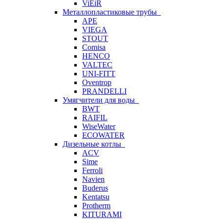
ViEiR
Металлопластиковые трубы
APE
VIEGA
STOUT
Comisa
HENCO
VALTEC
UNI-FITT
Oventrop
PRANDELLI
Умягчители для воды
BWT
RAIFIL
WiseWater
ECOWATER
Дизельные котлы
ACV
Sime
Ferroli
Navien
Buderus
Kentatsu
Protherm
KITURAMI