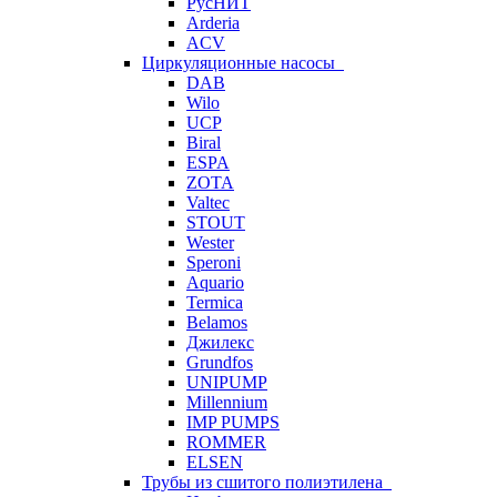
РусНИТ
Arderia
ACV
Циркуляционные насосы
DAB
Wilo
UCP
Biral
ESPA
ZOTA
Valtec
STOUT
Wester
Speroni
Aquario
Termica
Belamos
Джилекс
Grundfos
UNIPUMP
Millennium
IMP PUMPS
ROMMER
ELSEN
Трубы из сшитого полиэтилена