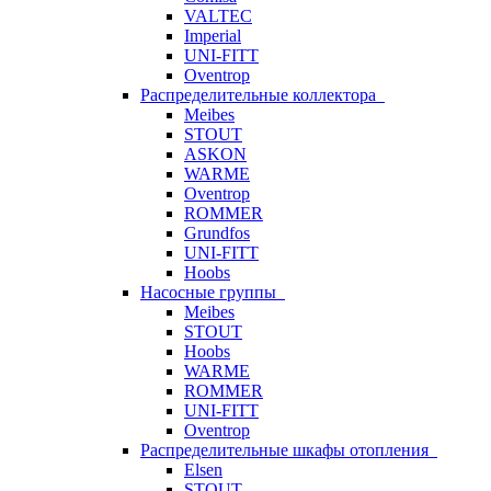
VALTEC
Imperial
UNI-FITT
Oventrop
Распределительные коллектора
Meibes
STOUT
ASKON
WARME
Oventrop
ROMMER
Grundfos
UNI-FITT
Hoobs
Насосные группы
Meibes
STOUT
Hoobs
WARME
ROMMER
UNI-FITT
Oventrop
Распределительные шкафы отопления
Elsen
STOUT