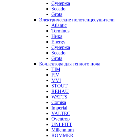
Сунержа
Secado
Grota
Электрические полотенцесушители
Atlantic
Terminus
Ника
Energy
Сунержа
Secado
Grota
Коллектора для теплого пола
TIM
FIV
MVI
STOUT
REHAU
WATTS
Comisa
Imperial
VALTEC
Oventrop
UNI-FITT
Millennium
ROMMER