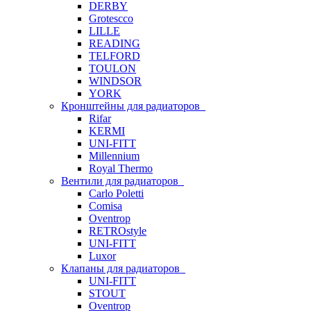
DERBY
Grotescco
LILLE
READING
TELFORD
TOULON
WINDSOR
YORK
Кронштейны для радиаторов
Rifar
KERMI
UNI-FITT
Millennium
Royal Thermo
Вентили для радиаторов
Carlo Poletti
Comisa
Oventrop
RETROstyle
UNI-FITT
Luxor
Клапаны для радиаторов
UNI-FITT
STOUT
Oventrop