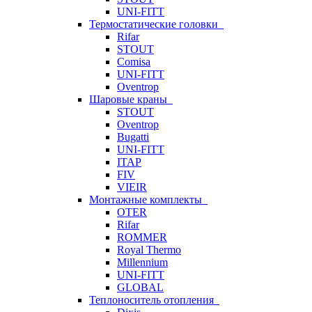
UNI-FITT
Термостатические головки
Rifar
STOUT
Comisa
UNI-FITT
Oventrop
Шаровые краны
STOUT
Oventrop
Bugatti
UNI-FITT
ITAP
FIV
VIEIR
Монтажные комплекты
OTER
Rifar
ROMMER
Royal Thermo
Millennium
UNI-FITT
GLOBAL
Теплоноситель отопления