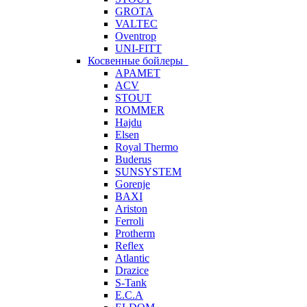
GROTA
VALTEC
Oventrop
UNI-FITT
Косвенные бойлеры
APAMET
ACV
STOUT
ROMMER
Hajdu
Elsen
Royal Thermo
Buderus
SUNSYSTEM
Gorenje
BAXI
Ariston
Ferroli
Protherm
Reflex
Atlantic
Drazice
S-Tank
E.C.A