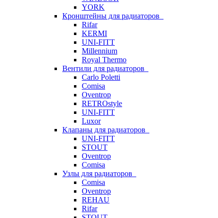
YORK
Кронштейны для радиаторов
Rifar
KERMI
UNI-FITT
Millennium
Royal Thermo
Вентили для радиаторов
Carlo Poletti
Comisa
Oventrop
RETROstyle
UNI-FITT
Luxor
Клапаны для радиаторов
UNI-FITT
STOUT
Oventrop
Comisa
Узлы для радиаторов
Comisa
Oventrop
REHAU
Rifar
STOUT