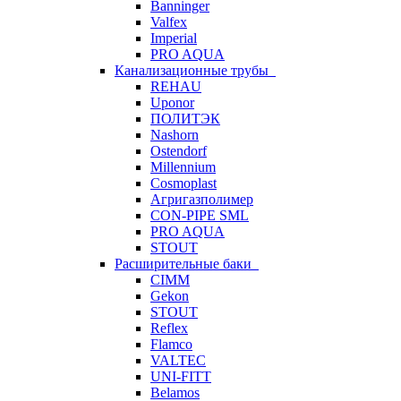
Banninger
Valfex
Imperial
PRO AQUA
Канализационные трубы
REHAU
Uponor
ПОЛИТЭК
Nashorn
Ostendorf
Millennium
Cosmoplast
Агригазполимер
CON-PIPE SML
PRO AQUA
STOUT
Расширительные баки
CIMM
Gekon
STOUT
Reflex
Flamco
VALTEC
UNI-FITT
Belamos