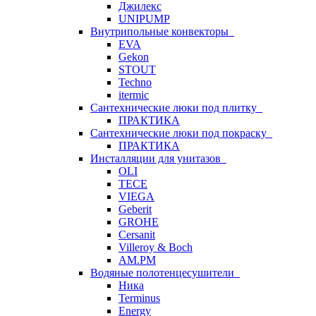
Джилекс
UNIPUMP
Внутрипольные конвекторы
EVA
Gekon
STOUT
Techno
itermic
Сантехнические люки под плитку
ПРАКТИКА
Сантехнические люки под покраску
ПРАКТИКА
Инсталляции для унитазов
OLI
TECE
VIEGA
Geberit
GROHE
Cersanit
Villeroy & Boch
AM.PM
Водяные полотенцесушители
Ника
Terminus
Energy