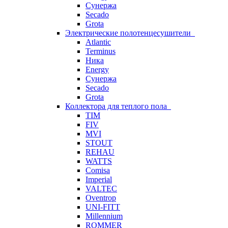
Сунержа
Secado
Grota
Электрические полотенцесушители
Atlantic
Terminus
Ника
Energy
Сунержа
Secado
Grota
Коллектора для теплого пола
TIM
FIV
MVI
STOUT
REHAU
WATTS
Comisa
Imperial
VALTEC
Oventrop
UNI-FITT
Millennium
ROMMER