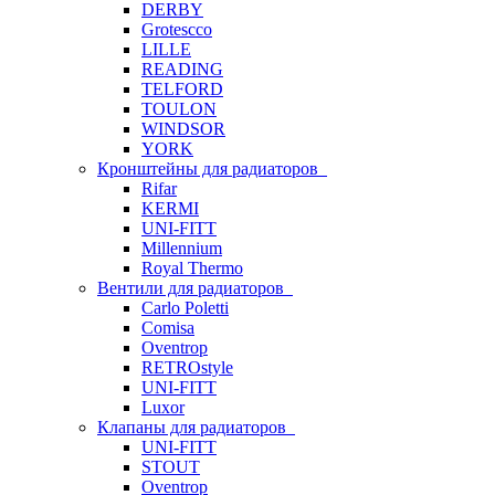
DERBY
Grotescco
LILLE
READING
TELFORD
TOULON
WINDSOR
YORK
Кронштейны для радиаторов
Rifar
KERMI
UNI-FITT
Millennium
Royal Thermo
Вентили для радиаторов
Carlo Poletti
Comisa
Oventrop
RETROstyle
UNI-FITT
Luxor
Клапаны для радиаторов
UNI-FITT
STOUT
Oventrop