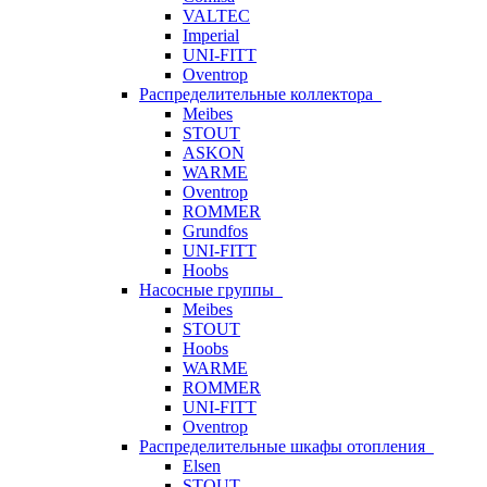
VALTEC
Imperial
UNI-FITT
Oventrop
Распределительные коллектора
Meibes
STOUT
ASKON
WARME
Oventrop
ROMMER
Grundfos
UNI-FITT
Hoobs
Насосные группы
Meibes
STOUT
Hoobs
WARME
ROMMER
UNI-FITT
Oventrop
Распределительные шкафы отопления
Elsen
STOUT