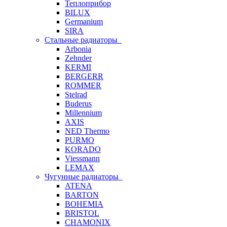
Теплоприбор
BILUX
Germanium
SIRA
Стальные радиаторы
Arbonia
Zehnder
KERMI
BERGERR
ROMMER
Stelrad
Buderus
Millennium
AXIS
NED Thermo
PURMO
KORADO
Viessmann
LEMAX
Чугунные радиаторы
ATENA
BARTON
BOHEMIA
BRISTOL
CHAMONIX