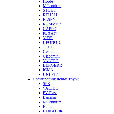
Hoobs
Millennium
STOUT
REHAU
ELSEN
ROMMER
GAPPO
РЕХАУ
ViEiR
UPONOR
TECE
Gekon
Giacomini
VALTEC
BERGERR
ICMA
UNI-FITT
Полипропиленовые трубы
SPK
VALTEC
FV-Plast
Lammin
Millennium
Kalde
ПОЛИТЭК