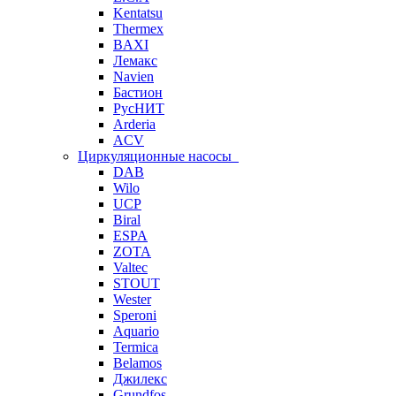
Kentatsu
Thermex
BAXI
Лемакс
Navien
Бастион
РусНИТ
Arderia
ACV
Циркуляционные насосы
DAB
Wilo
UCP
Biral
ESPA
ZOTA
Valtec
STOUT
Wester
Speroni
Aquario
Termica
Belamos
Джилекс
Grundfos