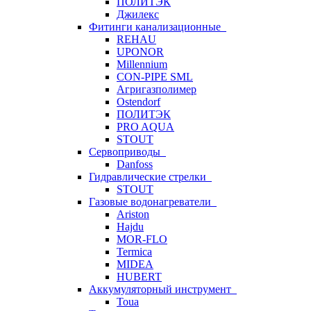
ПОЛИТЭК
Джилекс
Фитинги канализационные
REHAU
UPONOR
Millennium
CON-PIPE SML
Агригазполимер
Ostendorf
ПОЛИТЭК
PRO AQUA
STOUT
Сервоприводы
Danfoss
Гидравлические стрелки
STOUT
Газовые водонагреватели
Ariston
Hajdu
MOR-FLO
Termica
MIDEA
HUBERT
Аккумуляторный инструмент
Toua