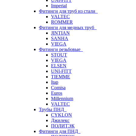
UNI-FITT
Imperial
Фитинги для труб из стали
VALTEC
ROMMER
Фитинги для медных труб
JINTIAN
SANHA
VIEGA
Фитинги резьбовые
STOUT
VIEGA
ELSEN
UNI-FITT
TIEMME
Itap
Comisa
Euros
Millennium
VALTEC
Трубы ПНД
CYKLON
Джилекс
ПОЛИТЭК
Фитинги для ПНД