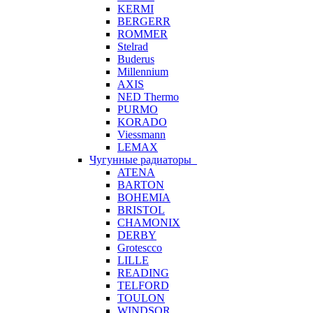
KERMI
BERGERR
ROMMER
Stelrad
Buderus
Millennium
AXIS
NED Thermo
PURMO
KORADO
Viessmann
LEMAX
Чугунные радиаторы
ATENA
BARTON
BOHEMIA
BRISTOL
CHAMONIX
DERBY
Grotescco
LILLE
READING
TELFORD
TOULON
WINDSOR