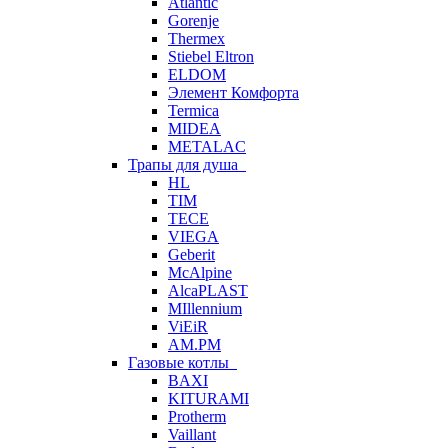
Atlantic
Gorenje
Thermex
Stiebel Eltron
ELDOM
Элемент Комфорта
Termica
MIDEA
METALAC
Трапы для душа
HL
TIM
TECE
VIEGA
Geberit
McAlpine
AlcaPLAST
MIllennium
ViEiR
AM.PM
Газовые котлы
BAXI
KITURAMI
Protherm
Vaillant