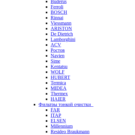
Buderus
Ferroli
BOSCH
Rinnai
Viessmann
ARISTON
De Dietrich
Lamborghini
ACV
Ростов
Navien
Sime
Kentatsu
WOLF
HUBERT
Termica
MIDEA
Thermex
HAIER
Фильтры тонкой очистки
FAR
ITAP
ELSEN
Millennium
Resideo Braukmann