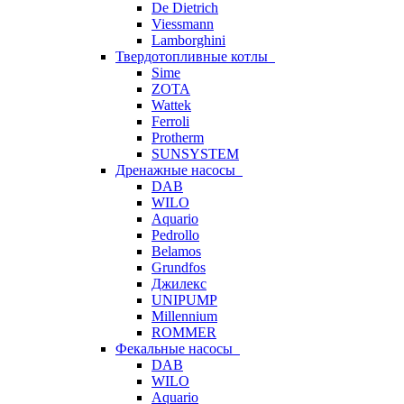
De Dietrich
Viessmann
Lamborghini
Твердотопливные котлы
Sime
ZOTA
Wattek
Ferroli
Protherm
SUNSYSTEM
Дренажные насосы
DAB
WILO
Aquario
Pedrollo
Belamos
Grundfos
Джилекс
UNIPUMP
Millennium
ROMMER
Фекальные насосы
DAB
WILO
Aquario