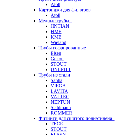
Atoll
Картриджи для фильтров
Atoll
Медные трубы
JINTIAN
HME
KME
Wieland
Трубы гофрированные
Elsen
Gekon
STOUT
UNI-FITT
Трубы из стали
Sanha
VIEGA
LAVITA
VALTEC
NEPTUN
Stahlmann
ROMMER
Фитинги для сшитого полиэтилена
TECE
STOUT
ELSEN