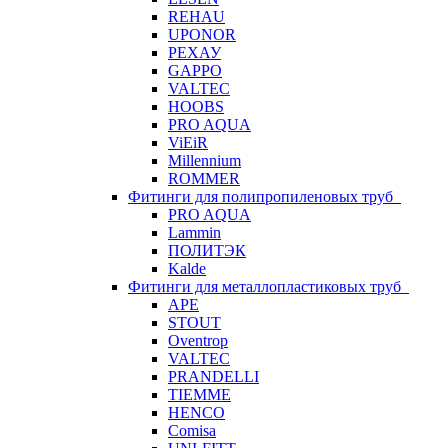
REHAU
UPONOR
РЕХАУ
GAPPO
VALTEC
HOOBS
PRO AQUA
ViEiR
Millennium
ROMMER
Фитинги для полипропиленовых труб
PRO AQUA
Lammin
ПОЛИТЭК
Kalde
Фитинги для металлопластиковых труб
APE
STOUT
Oventrop
VALTEC
PRANDELLI
TIEMME
HENCO
Comisa