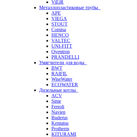
ViEiR
Металлопластиковые трубы
APE
VIEGA
STOUT
Comisa
HENCO
VALTEC
UNI-FITT
Oventrop
PRANDELLI
Умягчители для воды
BWT
RAIFIL
WiseWater
ECOWATER
Дизельные котлы
ACV
Sime
Ferroli
Navien
Buderus
Kentatsu
Protherm
KITURAMI