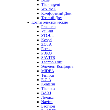
Dixis
Thermagent
WARME
Комфортный Дом
Теплый Дом
Котлы электрические
Protherm
Vaillant
STOUT
Kospel
ZOTA
Ferroli
РЭКО
SAVITR
Thermo Trust
Элемент Комфорта
MIDEA
Termica
E.C.A
Kentatsu
Thermex
BAXI
Лемакс
Navien
Бастион