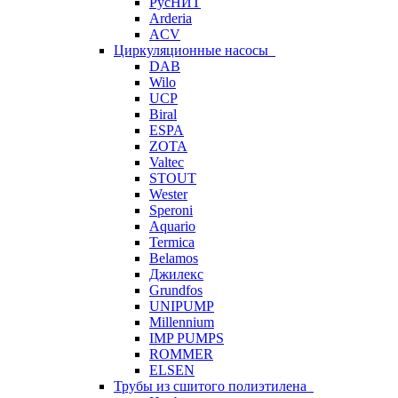
РусНИТ
Arderia
ACV
Циркуляционные насосы
DAB
Wilo
UCP
Biral
ESPA
ZOTA
Valtec
STOUT
Wester
Speroni
Aquario
Termica
Belamos
Джилекс
Grundfos
UNIPUMP
Millennium
IMP PUMPS
ROMMER
ELSEN
Трубы из сшитого полиэтилена