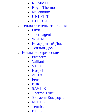
ROMMER
Royal Thermo
Millennium
UNI-FITT
GLOBAL
Теплоноситель отопления
Dixis
Thermagent
WARME
Комфортный Дом
Теплый Дом
Котлы электрические
Protherm
Vaillant
STOUT
Kospel
ZOTA
Ferroli
РЭКО
SAVITR
Thermo Trust
Элемент Комфорта
MIDEA
Termica
E.C.A