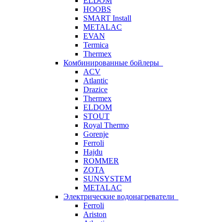
ELDOM
HOOBS
SMART Install
METALAC
EVAN
Termica
Thermex
Комбинированные бойлеры
ACV
Atlantic
Drazice
Thermex
ELDOM
STOUT
Royal Thermo
Gorenje
Ferroli
Hajdu
ROMMER
ZOTA
SUNSYSTEM
METALAC
Электрические водонагреватели
Ferroli
Ariston