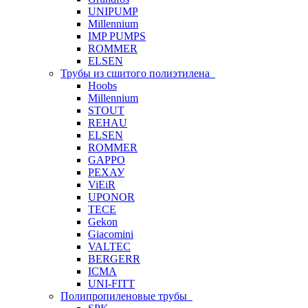
UNIPUMP
Millennium
IMP PUMPS
ROMMER
ELSEN
Трубы из сшитого полиэтилена
Hoobs
Millennium
STOUT
REHAU
ELSEN
ROMMER
GAPPO
РЕХАУ
ViEiR
UPONOR
TECE
Gekon
Giacomini
VALTEC
BERGERR
ICMA
UNI-FITT
Полипропиленовые трубы