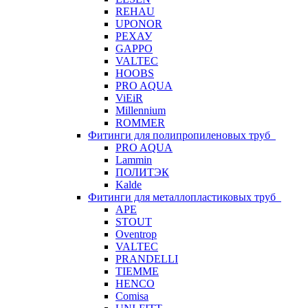
REHAU
UPONOR
РЕХАУ
GAPPO
VALTEC
HOOBS
PRO AQUA
ViEiR
Millennium
ROMMER
Фитинги для полипропиленовых труб
PRO AQUA
Lammin
ПОЛИТЭК
Kalde
Фитинги для металлопластиковых труб
APE
STOUT
Oventrop
VALTEC
PRANDELLI
TIEMME
HENCO
Comisa