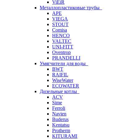
ViEiR
Металлопластиковые трубы
APE
VIEGA
STOUT
Comisa
HENCO
VALTEC
UNI-FITT
Oventrop
PRANDELLI
Умягчители для воды
BWT
RAIFIL
WiseWater
ECOWATER
Дизельные котлы
ACV
Sime
Ferroli
Navien
Buderus
Kentatsu
Protherm
KITURAMI