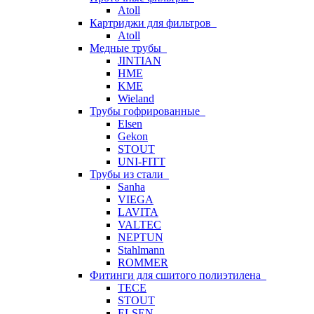
Atoll
Картриджи для фильтров
Atoll
Медные трубы
JINTIAN
HME
KME
Wieland
Трубы гофрированные
Elsen
Gekon
STOUT
UNI-FITT
Трубы из стали
Sanha
VIEGA
LAVITA
VALTEC
NEPTUN
Stahlmann
ROMMER
Фитинги для сшитого полиэтилена
TECE
STOUT
ELSEN