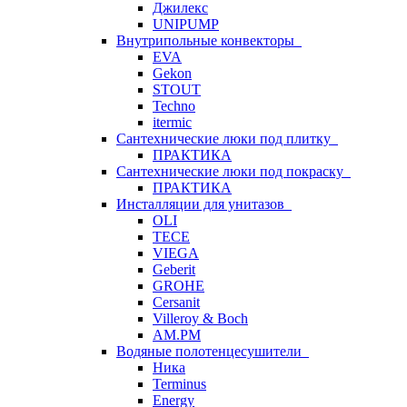
Джилекс
UNIPUMP
Внутрипольные конвекторы
EVA
Gekon
STOUT
Techno
itermic
Сантехнические люки под плитку
ПРАКТИКА
Сантехнические люки под покраску
ПРАКТИКА
Инсталляции для унитазов
OLI
TECE
VIEGA
Geberit
GROHE
Cersanit
Villeroy & Boch
AM.PM
Водяные полотенцесушители
Ника
Terminus
Energy