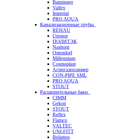
Banninger
Valfex
Imperial
PRO AQUA
Канализационные трубы
REHAU
Uponor
ПОЛИТЭК
Nashorn
Ostendorf
Millennium
Cosmoplast
Агригазполимер
CON-PIPE SML
PRO AQUA
STOUT
Расширительные баки
CIMM
Gekon
STOUT
Reflex
Flamco
VALTEC
UNI-FITT
Belamos