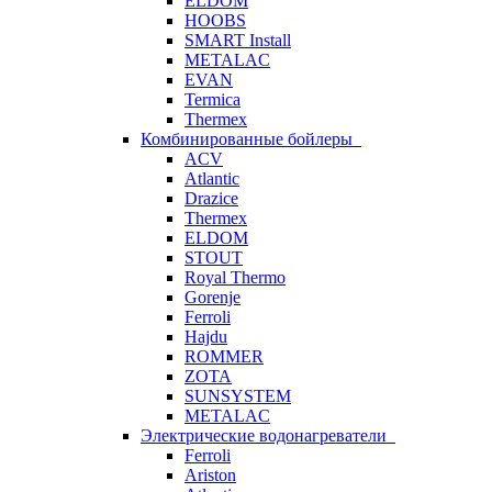
ELDOM
HOOBS
SMART Install
METALAC
EVAN
Termica
Thermex
Комбинированные бойлеры
ACV
Atlantic
Drazice
Thermex
ELDOM
STOUT
Royal Thermo
Gorenje
Ferroli
Hajdu
ROMMER
ZOTA
SUNSYSTEM
METALAC
Электрические водонагреватели
Ferroli
Ariston