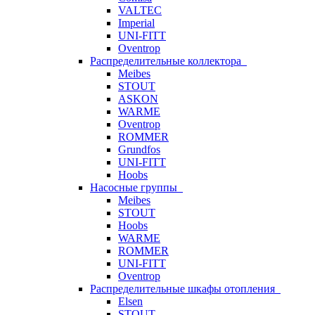
VALTEC
Imperial
UNI-FITT
Oventrop
Распределительные коллектора
Meibes
STOUT
ASKON
WARME
Oventrop
ROMMER
Grundfos
UNI-FITT
Hoobs
Насосные группы
Meibes
STOUT
Hoobs
WARME
ROMMER
UNI-FITT
Oventrop
Распределительные шкафы отопления
Elsen
STOUT