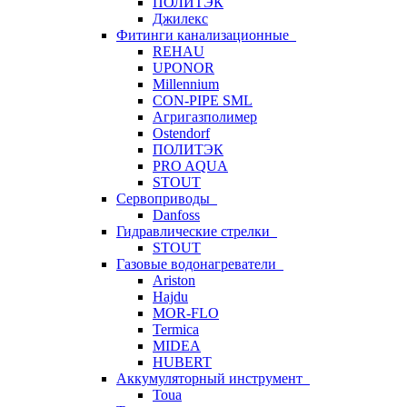
ПОЛИТЭК
Джилекс
Фитинги канализационные
REHAU
UPONOR
Millennium
CON-PIPE SML
Агригазполимер
Ostendorf
ПОЛИТЭК
PRO AQUA
STOUT
Сервоприводы
Danfoss
Гидравлические стрелки
STOUT
Газовые водонагреватели
Ariston
Hajdu
MOR-FLO
Termica
MIDEA
HUBERT
Аккумуляторный инструмент
Toua