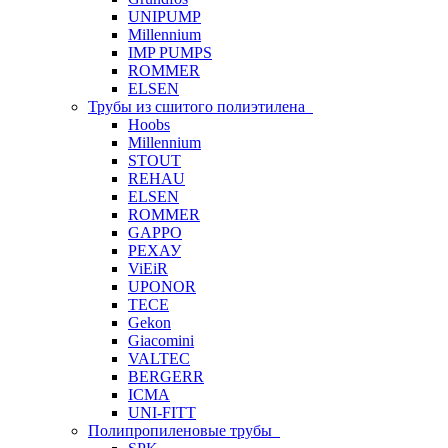
UNIPUMP
Millennium
IMP PUMPS
ROMMER
ELSEN
Трубы из сшитого полиэтилена
Hoobs
Millennium
STOUT
REHAU
ELSEN
ROMMER
GAPPO
РЕХАУ
ViEiR
UPONOR
TECE
Gekon
Giacomini
VALTEC
BERGERR
ICMA
UNI-FITT
Полипропиленовые трубы