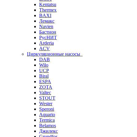
Kentatsu
Thermex
BAXI
Лемакс
Navien
Бастион
РусНИТ
Arderia
ACV
Циркуляционные насосы
DAB
Wilo
UCP
Biral
ESPA
ZOTA
Valtec
STOUT
Wester
Speroni
Aquario
Termica
Belamos
Джилекс
Grundfos