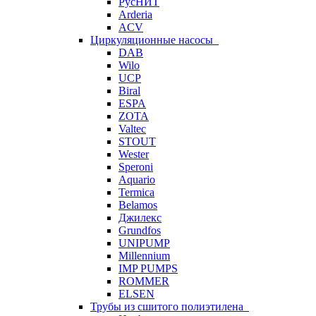
РусНИТ
Arderia
ACV
Циркуляционные насосы
DAB
Wilo
UCP
Biral
ESPA
ZOTA
Valtec
STOUT
Wester
Speroni
Aquario
Termica
Belamos
Джилекс
Grundfos
UNIPUMP
Millennium
IMP PUMPS
ROMMER
ELSEN
Трубы из сшитого полиэтилена