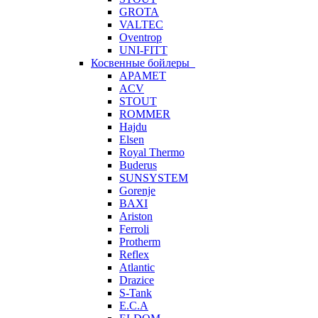
GROTA
VALTEC
Oventrop
UNI-FITT
Косвенные бойлеры
APAMET
ACV
STOUT
ROMMER
Hajdu
Elsen
Royal Thermo
Buderus
SUNSYSTEM
Gorenje
BAXI
Ariston
Ferroli
Protherm
Reflex
Atlantic
Drazice
S-Tank
E.C.A