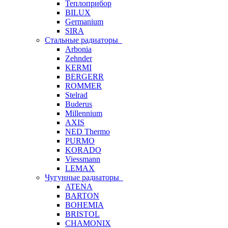
Теплоприбор
BILUX
Germanium
SIRA
Стальные радиаторы
Arbonia
Zehnder
KERMI
BERGERR
ROMMER
Stelrad
Buderus
Millennium
AXIS
NED Thermo
PURMO
KORADO
Viessmann
LEMAX
Чугунные радиаторы
ATENA
BARTON
BOHEMIA
BRISTOL
CHAMONIX