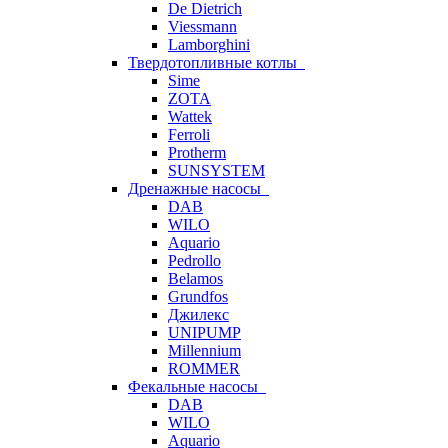
De Dietrich
Viessmann
Lamborghini
Твердотопливные котлы
Sime
ZOTA
Wattek
Ferroli
Protherm
SUNSYSTEM
Дренажные насосы
DAB
WILO
Aquario
Pedrollo
Belamos
Grundfos
Джилекс
UNIPUMP
Millennium
ROMMER
Фекальные насосы
DAB
WILO
Aquario