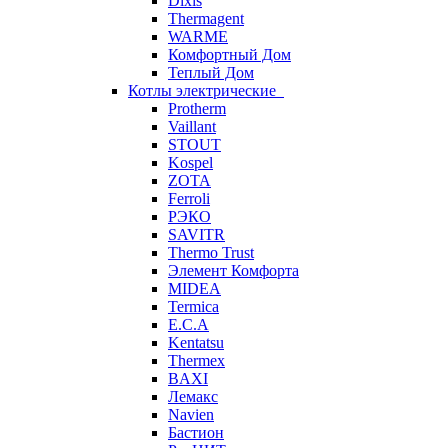
Dixis
Thermagent
WARME
Комфортный Дом
Теплый Дом
Котлы электрические
Protherm
Vaillant
STOUT
Kospel
ZOTA
Ferroli
РЭКО
SAVITR
Thermo Trust
Элемент Комфорта
MIDEA
Termica
E.C.A
Kentatsu
Thermex
BAXI
Лемакс
Navien
Бастион