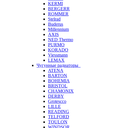
KERMI
BERGERR
ROMMER
Stelrad
Buderus
Millennium
AXIS
NED Thermo
PURMO
KORADO
Viessmann
LEMAX
Чугунные радиаторы
ATENA
BARTON
BOHEMIA
BRISTOL
CHAMONIX
DERBY
Grotescco
LILLE
READING
TELFORD
TOULON
WINDSOR