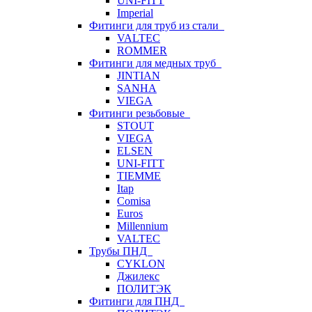
UNI-FITT
Imperial
Фитинги для труб из стали
VALTEC
ROMMER
Фитинги для медных труб
JINTIAN
SANHA
VIEGA
Фитинги резьбовые
STOUT
VIEGA
ELSEN
UNI-FITT
TIEMME
Itap
Comisa
Euros
Millennium
VALTEC
Трубы ПНД
CYKLON
Джилекс
ПОЛИТЭК
Фитинги для ПНД