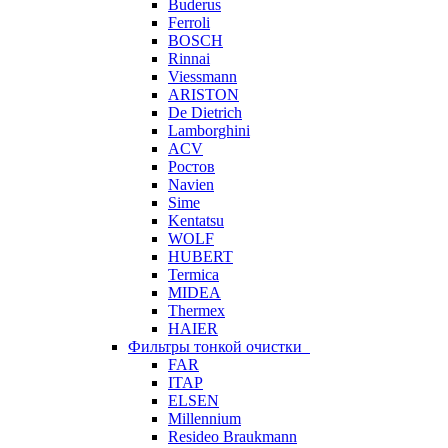
Buderus
Ferroli
BOSCH
Rinnai
Viessmann
ARISTON
De Dietrich
Lamborghini
ACV
Ростов
Navien
Sime
Kentatsu
WOLF
HUBERT
Termica
MIDEA
Thermex
HAIER
Фильтры тонкой очистки
FAR
ITAP
ELSEN
Millennium
Resideo Braukmann