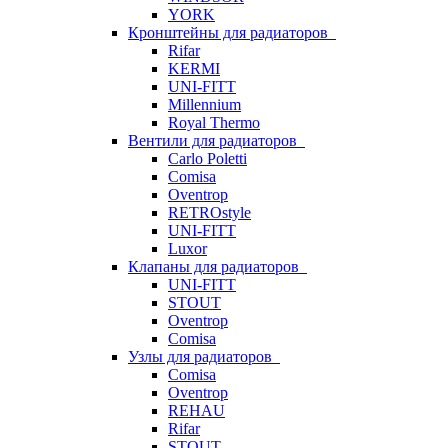
YORK
Кронштейны для радиаторов
Rifar
KERMI
UNI-FITT
Millennium
Royal Thermo
Вентили для радиаторов
Carlo Poletti
Comisa
Oventrop
RETROstyle
UNI-FITT
Luxor
Клапаны для радиаторов
UNI-FITT
STOUT
Oventrop
Comisa
Узлы для радиаторов
Comisa
Oventrop
REHAU
Rifar
STOUT