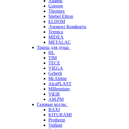
Atlantic
Gorenje
Thermex
Stiebel Eltron
ELDOM
Элемент Комфорта
Termica
MIDEA
METALAC
Трапы для душа
HL
TIM
TECE
VIEGA
Geberit
McAlpine
AlcaPLAST
MIllennium
ViEiR
AM.PM
Газовые котлы
BAXI
KITURAMI
Protherm
Vaillant