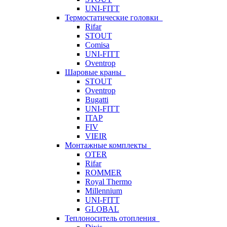
UNI-FITT
Термостатические головки
Rifar
STOUT
Comisa
UNI-FITT
Oventrop
Шаровые краны
STOUT
Oventrop
Bugatti
UNI-FITT
ITAP
FIV
VIEIR
Монтажные комплекты
OTER
Rifar
ROMMER
Royal Thermo
Millennium
UNI-FITT
GLOBAL
Теплоноситель отопления