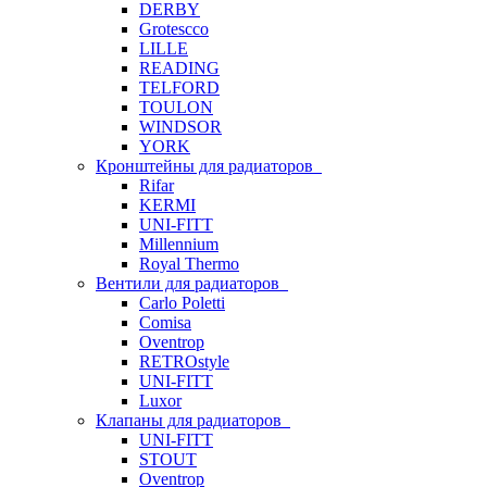
DERBY
Grotescco
LILLE
READING
TELFORD
TOULON
WINDSOR
YORK
Кронштейны для радиаторов
Rifar
KERMI
UNI-FITT
Millennium
Royal Thermo
Вентили для радиаторов
Carlo Poletti
Comisa
Oventrop
RETROstyle
UNI-FITT
Luxor
Клапаны для радиаторов
UNI-FITT
STOUT
Oventrop