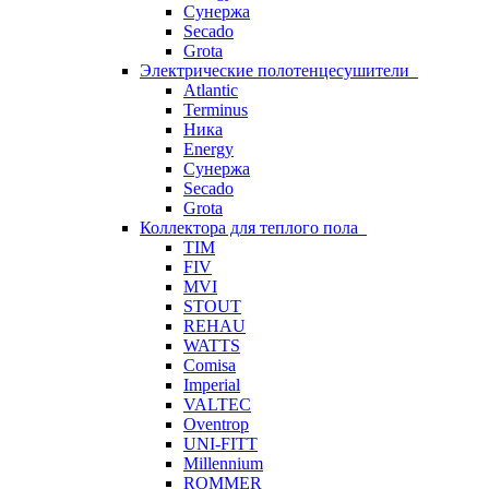
Сунержа
Secado
Grota
Электрические полотенцесушители
Atlantic
Terminus
Ника
Energy
Сунержа
Secado
Grota
Коллектора для теплого пола
TIM
FIV
MVI
STOUT
REHAU
WATTS
Comisa
Imperial
VALTEC
Oventrop
UNI-FITT
Millennium
ROMMER