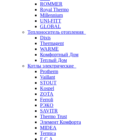
ROMMER
Royal Thermo
Millennium
UNI-FITT
GLOBAL
Теплоноситель отопления
Dixis
Thermagent
WARME
Комфортный Дом
Теплый Дом
Котлы электрические
Protherm
Vaillant
STOUT
Kospel
ZOTA
Ferroli
РЭКО
SAVITR
Thermo Trust
Элемент Комфорта
MIDEA
Termica
E.C.A