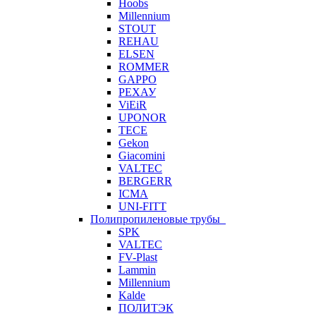
Hoobs
Millennium
STOUT
REHAU
ELSEN
ROMMER
GAPPO
РЕХАУ
ViEiR
UPONOR
TECE
Gekon
Giacomini
VALTEC
BERGERR
ICMA
UNI-FITT
Полипропиленовые трубы
SPK
VALTEC
FV-Plast
Lammin
Millennium
Kalde
ПОЛИТЭК