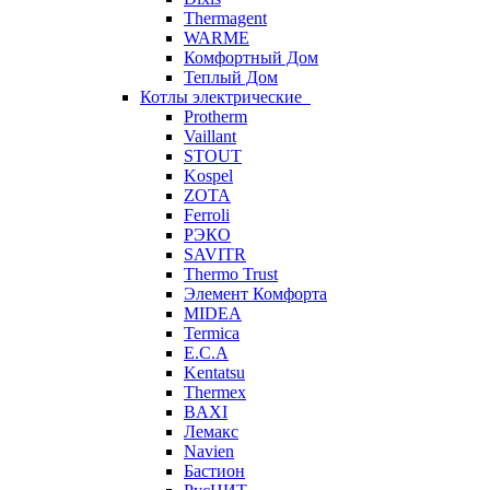
Thermagent
WARME
Комфортный Дом
Теплый Дом
Котлы электрические
Protherm
Vaillant
STOUT
Kospel
ZOTA
Ferroli
РЭКО
SAVITR
Thermo Trust
Элемент Комфорта
MIDEA
Termica
E.C.A
Kentatsu
Thermex
BAXI
Лемакс
Navien
Бастион