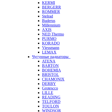
KERMI
BERGERR
ROMMER
Stelrad
Buderus
Millennium
AXIS
NED Thermo
PURMO
KORADO
Viessmann
LEMAX
Чугунные радиаторы
ATENA
BARTON
BOHEMIA
BRISTOL
CHAMONIX
DERBY
Grotescco
LILLE
READING
TELFORD
TOULON
WINDSOR