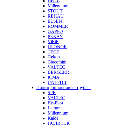
Hoobs
Millennium
STOUT
REHAU
ELSEN
ROMMER
GAPPO
РЕХАУ
ViEiR
UPONOR
TECE
Gekon
Giacomini
VALTEC
BERGERR
ICMA
UNI-FITT
Полипропиленовые трубы
SPK
VALTEC
FV-Plast
Lammin
Millennium
Kalde
ПОЛИТЭК