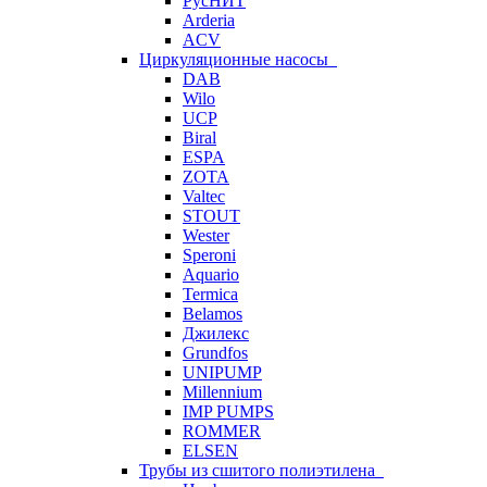
РусНИТ
Arderia
ACV
Циркуляционные насосы
DAB
Wilo
UCP
Biral
ESPA
ZOTA
Valtec
STOUT
Wester
Speroni
Aquario
Termica
Belamos
Джилекс
Grundfos
UNIPUMP
Millennium
IMP PUMPS
ROMMER
ELSEN
Трубы из сшитого полиэтилена