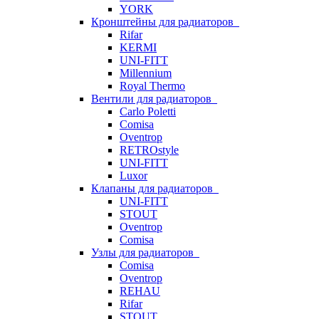
YORK
Кронштейны для радиаторов
Rifar
KERMI
UNI-FITT
Millennium
Royal Thermo
Вентили для радиаторов
Carlo Poletti
Comisa
Oventrop
RETROstyle
UNI-FITT
Luxor
Клапаны для радиаторов
UNI-FITT
STOUT
Oventrop
Comisa
Узлы для радиаторов
Comisa
Oventrop
REHAU
Rifar
STOUT