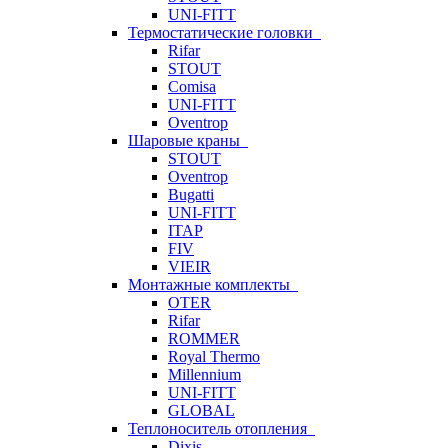
UNI-FITT
Термостатические головки
Rifar
STOUT
Comisa
UNI-FITT
Oventrop
Шаровые краны
STOUT
Oventrop
Bugatti
UNI-FITT
ITAP
FIV
VIEIR
Монтажные комплекты
OTER
Rifar
ROMMER
Royal Thermo
Millennium
UNI-FITT
GLOBAL
Теплоноситель отопления
Dixis