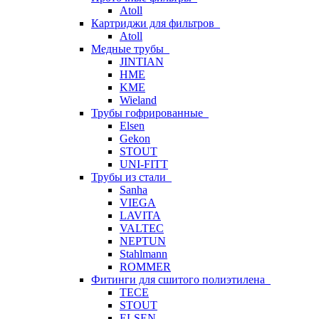
Atoll
Картриджи для фильтров
Atoll
Медные трубы
JINTIAN
HME
KME
Wieland
Трубы гофрированные
Elsen
Gekon
STOUT
UNI-FITT
Трубы из стали
Sanha
VIEGA
LAVITA
VALTEC
NEPTUN
Stahlmann
ROMMER
Фитинги для сшитого полиэтилена
TECE
STOUT
ELSEN