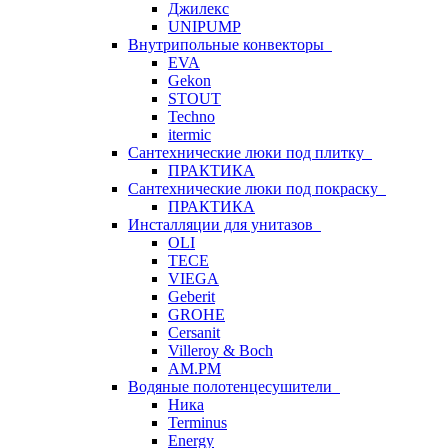
Джилекс
UNIPUMP
Внутрипольные конвекторы
EVA
Gekon
STOUT
Techno
itermic
Сантехнические люки под плитку
ПРАКТИКА
Сантехнические люки под покраску
ПРАКТИКА
Инсталляции для унитазов
OLI
TECE
VIEGA
Geberit
GROHE
Cersanit
Villeroy & Boch
AM.PM
Водяные полотенцесушители
Ника
Terminus
Energy