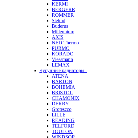
KERMI
BERGERR
ROMMER
Stelrad
Buderus
Millennium
AXIS
NED Thermo
PURMO
KORADO
Viessmann
LEMAX
Чугунные радиаторы
ATENA
BARTON
BOHEMIA
BRISTOL
CHAMONIX
DERBY
Grotescco
LILLE
READING
TELFORD
TOULON
WINDSOR