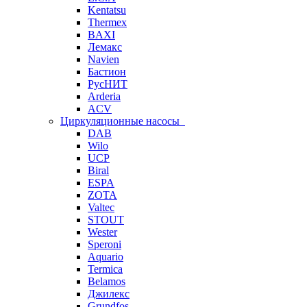
Kentatsu
Thermex
BAXI
Лемакс
Navien
Бастион
РусНИТ
Arderia
ACV
Циркуляционные насосы
DAB
Wilo
UCP
Biral
ESPA
ZOTA
Valtec
STOUT
Wester
Speroni
Aquario
Termica
Belamos
Джилекс
Grundfos