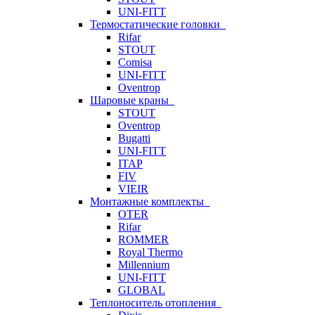
UNI-FITT
Термостатические головки
Rifar
STOUT
Comisa
UNI-FITT
Oventrop
Шаровые краны
STOUT
Oventrop
Bugatti
UNI-FITT
ITAP
FIV
VIEIR
Монтажные комплекты
OTER
Rifar
ROMMER
Royal Thermo
Millennium
UNI-FITT
GLOBAL
Теплоноситель отопления