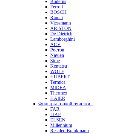
Buderus
Ferroli
BOSCH
Rinnai
Viessmann
ARISTON
De Dietrich
Lamborghini
ACV
Ростов
Navien
Sime
Kentatsu
WOLF
HUBERT
Termica
MIDEA
Thermex
HAIER
Фильтры тонкой очистки
FAR
ITAP
ELSEN
Millennium
Resideo Braukmann