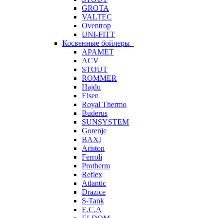
GROTA
VALTEC
Oventrop
UNI-FITT
Косвенные бойлеры
APAMET
ACV
STOUT
ROMMER
Hajdu
Elsen
Royal Thermo
Buderus
SUNSYSTEM
Gorenje
BAXI
Ariston
Ferroli
Protherm
Reflex
Atlantic
Drazice
S-Tank
E.C.A