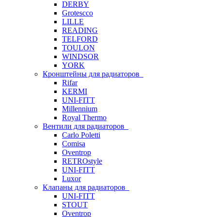
DERBY
Grotescco
LILLE
READING
TELFORD
TOULON
WINDSOR
YORK
Кронштейны для радиаторов
Rifar
KERMI
UNI-FITT
Millennium
Royal Thermo
Вентили для радиаторов
Carlo Poletti
Comisa
Oventrop
RETROstyle
UNI-FITT
Luxor
Клапаны для радиаторов
UNI-FITT
STOUT
Oventrop