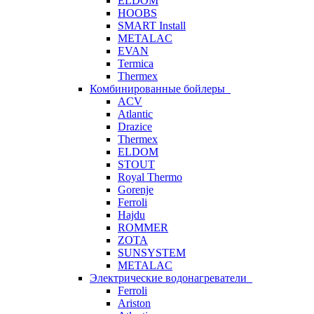
ELDOM
HOOBS
SMART Install
METALAC
EVAN
Termica
Thermex
Комбинированные бойлеры
ACV
Atlantic
Drazice
Thermex
ELDOM
STOUT
Royal Thermo
Gorenje
Ferroli
Hajdu
ROMMER
ZOTA
SUNSYSTEM
METALAC
Электрические водонагреватели
Ferroli
Ariston