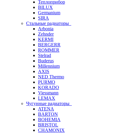
Теплоприбор
BILUX
Germanium
SIRA
Стальные радиаторы
Arbonia
Zehnder
KERMI
BERGERR
ROMMER
Stelrad
Buderus
Millennium
AXIS
NED Thermo
PURMO
KORADO
Viessmann
LEMAX
Чугунные радиаторы
ATENA
BARTON
BOHEMIA
BRISTOL
CHAMONIX