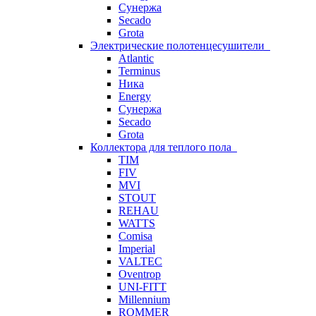
Сунержа
Secado
Grota
Электрические полотенцесушители
Atlantic
Terminus
Ника
Energy
Сунержа
Secado
Grota
Коллектора для теплого пола
TIM
FIV
MVI
STOUT
REHAU
WATTS
Comisa
Imperial
VALTEC
Oventrop
UNI-FITT
Millennium
ROMMER