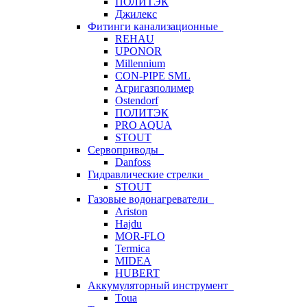
ПОЛИТЭК
Джилекс
Фитинги канализационные
REHAU
UPONOR
Millennium
CON-PIPE SML
Агригазполимер
Ostendorf
ПОЛИТЭК
PRO AQUA
STOUT
Сервоприводы
Danfoss
Гидравлические стрелки
STOUT
Газовые водонагреватели
Ariston
Hajdu
MOR-FLO
Termica
MIDEA
HUBERT
Аккумуляторный инструмент
Toua