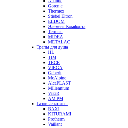
Atlantic
Gorenje
Thermex
Stiebel Eltron
ELDOM
Элемент Комфорта
Termica
MIDEA
METALAC
Трапы для душа
HL
TIM
TECE
VIEGA
Geberit
McAlpine
AlcaPLAST
MIllennium
ViEiR
AM.PM
Газовые котлы
BAXI
KITURAMI
Protherm
Vaillant