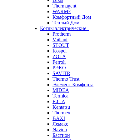
Dixis
Thermagent
WARME
Комфортный Дом
Теплый Дом
Котлы электрические
Protherm
Vaillant
STOUT
Kospel
ZOTA
Ferroli
РЭКО
SAVITR
Thermo Trust
Элемент Комфорта
MIDEA
Termica
E.C.A
Kentatsu
Thermex
BAXI
Лемакс
Navien
Бастион