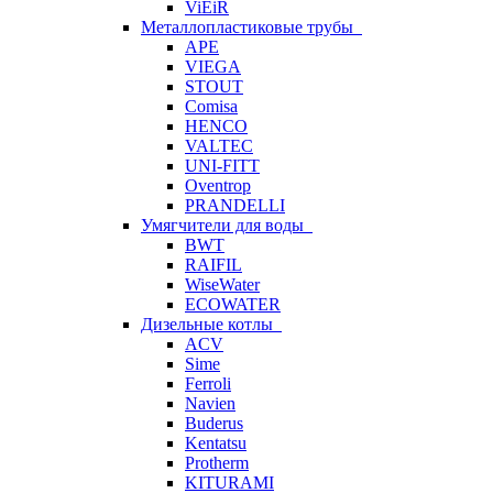
ViEiR
Металлопластиковые трубы
APE
VIEGA
STOUT
Comisa
HENCO
VALTEC
UNI-FITT
Oventrop
PRANDELLI
Умягчители для воды
BWT
RAIFIL
WiseWater
ECOWATER
Дизельные котлы
ACV
Sime
Ferroli
Navien
Buderus
Kentatsu
Protherm
KITURAMI