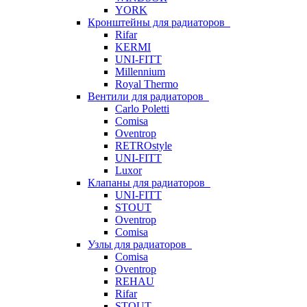
YORK
Кронштейны для радиаторов
Rifar
KERMI
UNI-FITT
Millennium
Royal Thermo
Вентили для радиаторов
Carlo Poletti
Comisa
Oventrop
RETROstyle
UNI-FITT
Luxor
Клапаны для радиаторов
UNI-FITT
STOUT
Oventrop
Comisa
Узлы для радиаторов
Comisa
Oventrop
REHAU
Rifar
STOUT