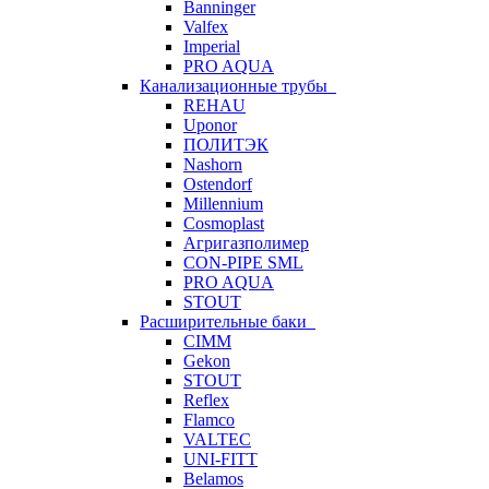
Banninger
Valfex
Imperial
PRO AQUA
Канализационные трубы
REHAU
Uponor
ПОЛИТЭК
Nashorn
Ostendorf
Millennium
Cosmoplast
Агригазполимер
CON-PIPE SML
PRO AQUA
STOUT
Расширительные баки
CIMM
Gekon
STOUT
Reflex
Flamco
VALTEC
UNI-FITT
Belamos