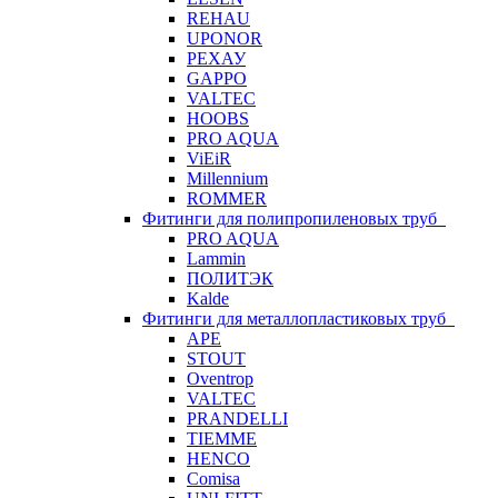
REHAU
UPONOR
РЕХАУ
GAPPO
VALTEC
HOOBS
PRO AQUA
ViEiR
Millennium
ROMMER
Фитинги для полипропиленовых труб
PRO AQUA
Lammin
ПОЛИТЭК
Kalde
Фитинги для металлопластиковых труб
APE
STOUT
Oventrop
VALTEC
PRANDELLI
TIEMME
HENCO
Comisa