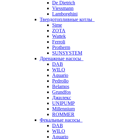
De Dietrich
Viessmann
Lamborghini
Твердотопливные котлы
Sime
ZOTA
Wattek
Ferroli
Protherm
SUNSYSTEM
Дренажные насосы
DAB
WILO
Aquario
Pedrollo
Belamos
Grundfos
Джилекс
UNIPUMP
Millennium
ROMMER
Фекальные насосы
DAB
WILO
Aquario