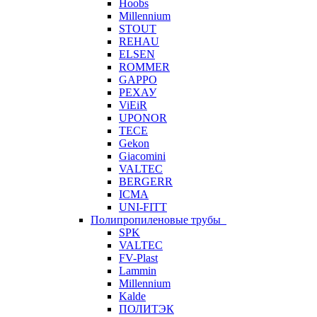
Hoobs
Millennium
STOUT
REHAU
ELSEN
ROMMER
GAPPO
РЕХАУ
ViEiR
UPONOR
TECE
Gekon
Giacomini
VALTEC
BERGERR
ICMA
UNI-FITT
Полипропиленовые трубы
SPK
VALTEC
FV-Plast
Lammin
Millennium
Kalde
ПОЛИТЭК