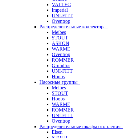
VALTEC
Imperial
UNI-FITT
Oventrop
Распределительные коллектора
Meibes
STOUT
ASKON
WARME
Oventrop
ROMMER
Grundfos
UNI-FITT
Hoobs
Насосные группы
Meibes
STOUT
Hoobs
WARME
ROMMER
UNI-FITT
Oventrop
Распределительные шкафы отопления
Elsen
STOUT