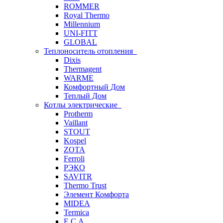
ROMMER
Royal Thermo
Millennium
UNI-FITT
GLOBAL
Теплоноситель отопления
Dixis
Thermagent
WARME
Комфортный Дом
Теплый Дом
Котлы электрические
Protherm
Vaillant
STOUT
Kospel
ZOTA
Ferroli
РЭКО
SAVITR
Thermo Trust
Элемент Комфорта
MIDEA
Termica
E.C.A