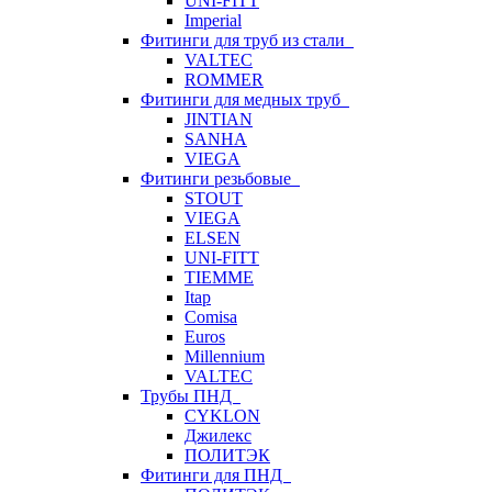
UNI-FITT
Imperial
Фитинги для труб из стали
VALTEC
ROMMER
Фитинги для медных труб
JINTIAN
SANHA
VIEGA
Фитинги резьбовые
STOUT
VIEGA
ELSEN
UNI-FITT
TIEMME
Itap
Comisa
Euros
Millennium
VALTEC
Трубы ПНД
CYKLON
Джилекс
ПОЛИТЭК
Фитинги для ПНД