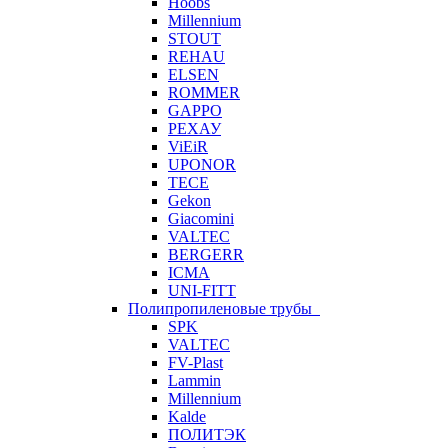
Hoobs
Millennium
STOUT
REHAU
ELSEN
ROMMER
GAPPO
РЕХАУ
ViEiR
UPONOR
TECE
Gekon
Giacomini
VALTEC
BERGERR
ICMA
UNI-FITT
Полипропиленовые трубы
SPK
VALTEC
FV-Plast
Lammin
Millennium
Kalde
ПОЛИТЭК