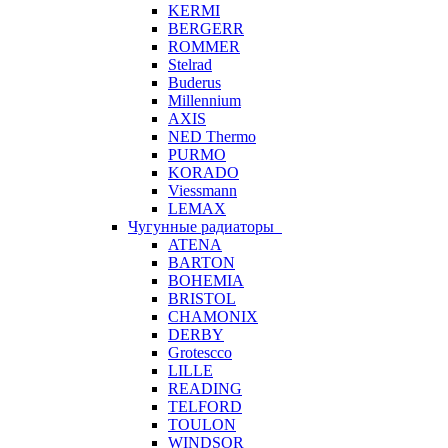
KERMI
BERGERR
ROMMER
Stelrad
Buderus
Millennium
AXIS
NED Thermo
PURMO
KORADO
Viessmann
LEMAX
Чугунные радиаторы
ATENA
BARTON
BOHEMIA
BRISTOL
CHAMONIX
DERBY
Grotescco
LILLE
READING
TELFORD
TOULON
WINDSOR