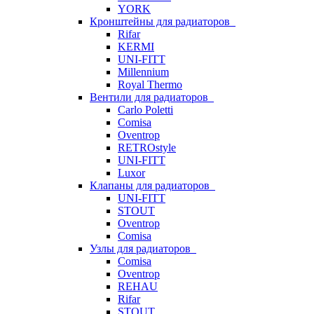
YORK
Кронштейны для радиаторов
Rifar
KERMI
UNI-FITT
Millennium
Royal Thermo
Вентили для радиаторов
Carlo Poletti
Comisa
Oventrop
RETROstyle
UNI-FITT
Luxor
Клапаны для радиаторов
UNI-FITT
STOUT
Oventrop
Comisa
Узлы для радиаторов
Comisa
Oventrop
REHAU
Rifar
STOUT