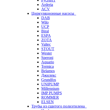
РусНИТ
Arderia
ACV
Циркуляционные насосы
DAB
Wilo
UCP
Biral
ESPA
ZOTA
Valtec
STOUT
Wester
Speroni
Aquario
Termica
Belamos
Джилекс
Grundfos
UNIPUMP
Millennium
IMP PUMPS
ROMMER
ELSEN
Трубы из сшитого полиэтилена