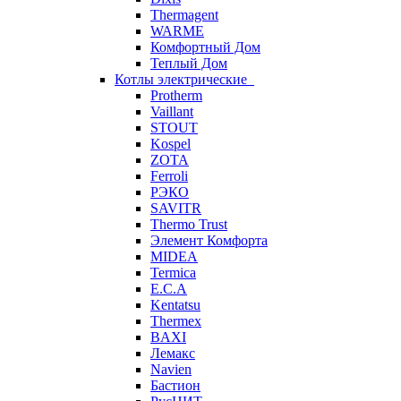
Thermagent
WARME
Комфортный Дом
Теплый Дом
Котлы электрические
Protherm
Vaillant
STOUT
Kospel
ZOTA
Ferroli
РЭКО
SAVITR
Thermo Trust
Элемент Комфорта
MIDEA
Termica
E.C.A
Kentatsu
Thermex
BAXI
Лемакс
Navien
Бастион