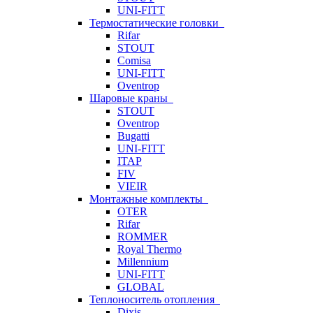
UNI-FITT
Термостатические головки
Rifar
STOUT
Comisa
UNI-FITT
Oventrop
Шаровые краны
STOUT
Oventrop
Bugatti
UNI-FITT
ITAP
FIV
VIEIR
Монтажные комплекты
OTER
Rifar
ROMMER
Royal Thermo
Millennium
UNI-FITT
GLOBAL
Теплоноситель отопления
Dixis