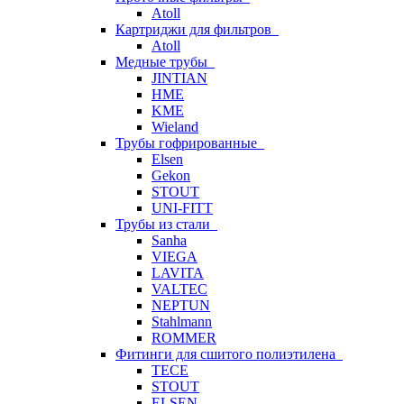
Atoll
Картриджи для фильтров
Atoll
Медные трубы
JINTIAN
HME
KME
Wieland
Трубы гофрированные
Elsen
Gekon
STOUT
UNI-FITT
Трубы из стали
Sanha
VIEGA
LAVITA
VALTEC
NEPTUN
Stahlmann
ROMMER
Фитинги для сшитого полиэтилена
TECE
STOUT
ELSEN