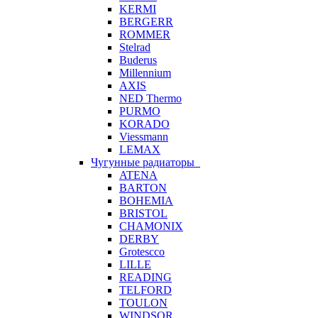
KERMI
BERGERR
ROMMER
Stelrad
Buderus
Millennium
AXIS
NED Thermo
PURMO
KORADO
Viessmann
LEMAX
Чугунные радиаторы
ATENA
BARTON
BOHEMIA
BRISTOL
CHAMONIX
DERBY
Grotescco
LILLE
READING
TELFORD
TOULON
WINDSOR