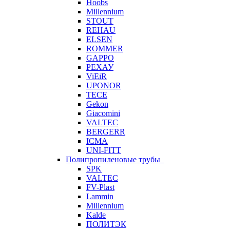
Hoobs
Millennium
STOUT
REHAU
ELSEN
ROMMER
GAPPO
РЕХАУ
ViEiR
UPONOR
TECE
Gekon
Giacomini
VALTEC
BERGERR
ICMA
UNI-FITT
Полипропиленовые трубы
SPK
VALTEC
FV-Plast
Lammin
Millennium
Kalde
ПОЛИТЭК