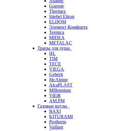
Atlantic
Gorenje
Thermex
Stiebel Eltron
ELDOM
Элемент Комфорта
Termica
MIDEA
METALAC
Трапы для душа
HL
TIM
TECE
VIEGA
Geberit
McAlpine
AlcaPLAST
MIllennium
ViEiR
AM.PM
Газовые котлы
BAXI
KITURAMI
Protherm
Vaillant