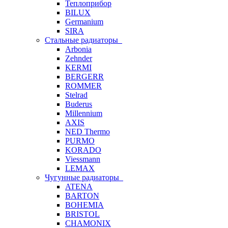
Теплоприбор
BILUX
Germanium
SIRA
Стальные радиаторы
Arbonia
Zehnder
KERMI
BERGERR
ROMMER
Stelrad
Buderus
Millennium
AXIS
NED Thermo
PURMO
KORADO
Viessmann
LEMAX
Чугунные радиаторы
ATENA
BARTON
BOHEMIA
BRISTOL
CHAMONIX