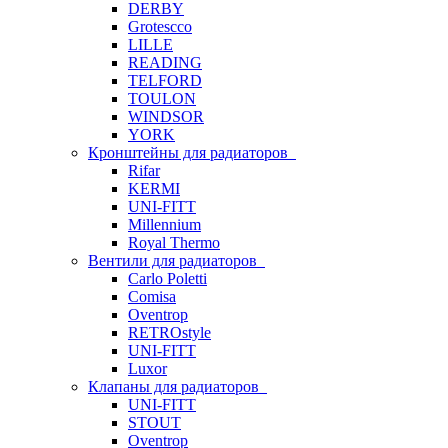
DERBY
Grotescco
LILLE
READING
TELFORD
TOULON
WINDSOR
YORK
Кронштейны для радиаторов
Rifar
KERMI
UNI-FITT
Millennium
Royal Thermo
Вентили для радиаторов
Carlo Poletti
Comisa
Oventrop
RETROstyle
UNI-FITT
Luxor
Клапаны для радиаторов
UNI-FITT
STOUT
Oventrop