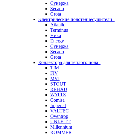
Сунержа
Secado
Grota
Электрические полотенцесушители
Atlantic
Terminus
Ника
Energy
Сунержа
Secado
Grota
Коллектора для теплого пола
TIM
FIV
MVI
STOUT
REHAU
WATTS
Comisa
Imperial
VALTEC
Oventrop
UNI-FITT
Millennium
ROMMER