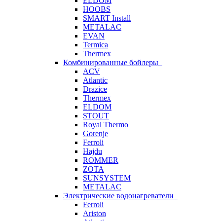
ELDOM
HOOBS
SMART Install
METALAC
EVAN
Termica
Thermex
Комбинированные бойлеры
ACV
Atlantic
Drazice
Thermex
ELDOM
STOUT
Royal Thermo
Gorenje
Ferroli
Hajdu
ROMMER
ZOTA
SUNSYSTEM
METALAC
Электрические водонагреватели
Ferroli
Ariston