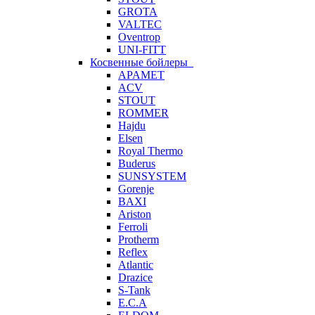
GROTA
VALTEC
Oventrop
UNI-FITT
Косвенные бойлеры
APAMET
ACV
STOUT
ROMMER
Hajdu
Elsen
Royal Thermo
Buderus
SUNSYSTEM
Gorenje
BAXI
Ariston
Ferroli
Protherm
Reflex
Atlantic
Drazice
S-Tank
E.C.A