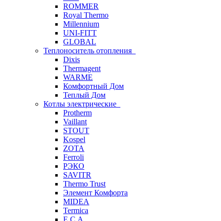
ROMMER
Royal Thermo
Millennium
UNI-FITT
GLOBAL
Теплоноситель отопления
Dixis
Thermagent
WARME
Комфортный Дом
Теплый Дом
Котлы электрические
Protherm
Vaillant
STOUT
Kospel
ZOTA
Ferroli
РЭКО
SAVITR
Thermo Trust
Элемент Комфорта
MIDEA
Termica
E.C.A