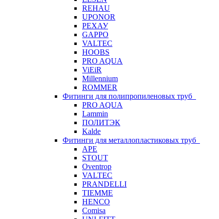
REHAU
UPONOR
РЕХАУ
GAPPO
VALTEC
HOOBS
PRO AQUA
ViEiR
Millennium
ROMMER
Фитинги для полипропиленовых труб
PRO AQUA
Lammin
ПОЛИТЭК
Kalde
Фитинги для металлопластиковых труб
APE
STOUT
Oventrop
VALTEC
PRANDELLI
TIEMME
HENCO
Comisa