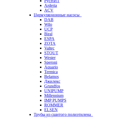
РусНИТ
Arderia
ACV
Циркуляционные насосы
DAB
Wilo
UCP
Biral
ESPA
ZOTA
Valtec
STOUT
Wester
Speroni
Aquario
Termica
Belamos
Джилекс
Grundfos
UNIPUMP
Millennium
IMP PUMPS
ROMMER
ELSEN
Трубы из сшитого полиэтилена