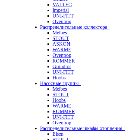
VALTEC
Imperial
UNI-FITT
Oventrop
Распределительные коллектора
Meibes
STOUT
ASKON
WARME
Oventrop
ROMMER
Grundfos
UNI-FITT
Hoobs
Насосные группы
Meibes
STOUT
Hoobs
WARME
ROMMER
UNI-FITT
Oventrop
Распределительные шкафы отопления
Elsen
STOUT