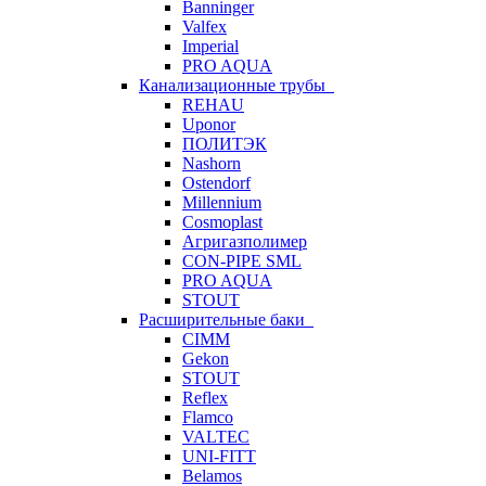
Banninger
Valfex
Imperial
PRO AQUA
Канализационные трубы
REHAU
Uponor
ПОЛИТЭК
Nashorn
Ostendorf
Millennium
Cosmoplast
Агригазполимер
CON-PIPE SML
PRO AQUA
STOUT
Расширительные баки
CIMM
Gekon
STOUT
Reflex
Flamco
VALTEC
UNI-FITT
Belamos