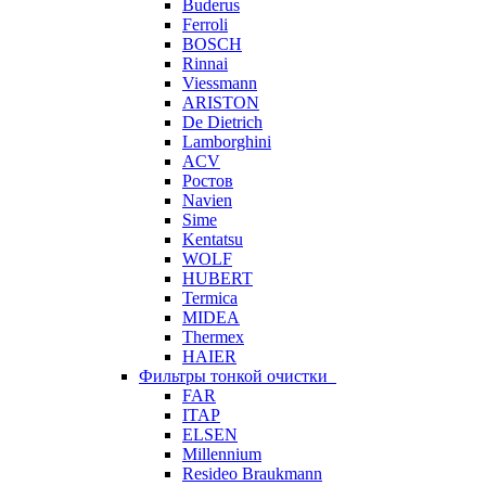
Buderus
Ferroli
BOSCH
Rinnai
Viessmann
ARISTON
De Dietrich
Lamborghini
ACV
Ростов
Navien
Sime
Kentatsu
WOLF
HUBERT
Termica
MIDEA
Thermex
HAIER
Фильтры тонкой очистки
FAR
ITAP
ELSEN
Millennium
Resideo Braukmann