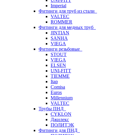
UNI-FITT
Imperial
Фитинги для труб из стали
VALTEC
ROMMER
Фитинги для медных труб
JINTIAN
SANHA
VIEGA
Фитинги резьбовые
STOUT
VIEGA
ELSEN
UNI-FITT
TIEMME
Itap
Comisa
Euros
Millennium
VALTEC
Трубы ПНД
CYKLON
Джилекс
ПОЛИТЭК
Фитинги для ПНД