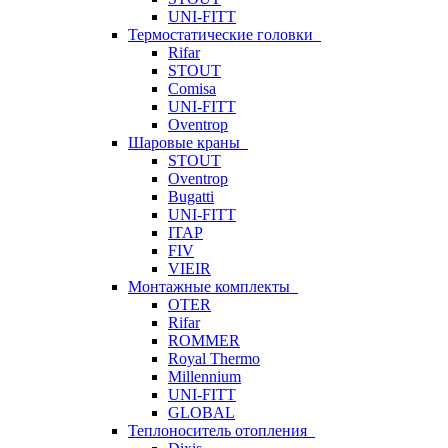
UNI-FITT
Термостатические головки
Rifar
STOUT
Comisa
UNI-FITT
Oventrop
Шаровые краны
STOUT
Oventrop
Bugatti
UNI-FITT
ITAP
FIV
VIEIR
Монтажные комплекты
OTER
Rifar
ROMMER
Royal Thermo
Millennium
UNI-FITT
GLOBAL
Теплоноситель отопления