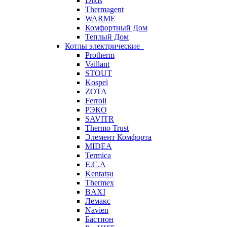
Dixis
Thermagent
WARME
Комфортный Дом
Теплый Дом
Котлы электрические
Protherm
Vaillant
STOUT
Kospel
ZOTA
Ferroli
РЭКО
SAVITR
Thermo Trust
Элемент Комфорта
MIDEA
Termica
E.C.A
Kentatsu
Thermex
BAXI
Лемакс
Navien
Бастион