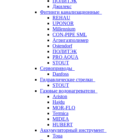
ПОЛИТЭК
Джилекс
Фитинги канализационные
REHAU
UPONOR
Millennium
CON-PIPE SML
Агригазполимер
Ostendorf
ПОЛИТЭК
PRO AQUA
STOUT
Сервоприводы
Danfoss
Гидравлические стрелки
STOUT
Газовые водонагреватели
Ariston
Hajdu
MOR-FLO
Termica
MIDEA
HUBERT
Аккумуляторный инструмент
Toua