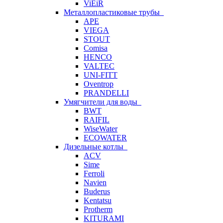
ViEiR
Металлопластиковые трубы
APE
VIEGA
STOUT
Comisa
HENCO
VALTEC
UNI-FITT
Oventrop
PRANDELLI
Умягчители для воды
BWT
RAIFIL
WiseWater
ECOWATER
Дизельные котлы
ACV
Sime
Ferroli
Navien
Buderus
Kentatsu
Protherm
KITURAMI