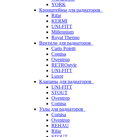
YORK
Кронштейны для радиаторов
Rifar
KERMI
UNI-FITT
Millennium
Royal Thermo
Вентили для радиаторов
Carlo Poletti
Comisa
Oventrop
RETROstyle
UNI-FITT
Luxor
Клапаны для радиаторов
UNI-FITT
STOUT
Oventrop
Comisa
Узлы для радиаторов
Comisa
Oventrop
REHAU
Rifar
STOUT