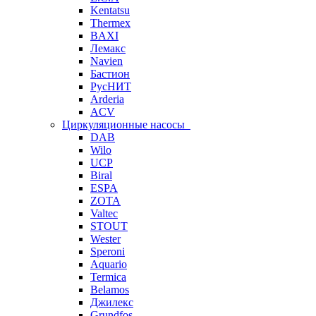
Kentatsu
Thermex
BAXI
Лемакс
Navien
Бастион
РусНИТ
Arderia
ACV
Циркуляционные насосы
DAB
Wilo
UCP
Biral
ESPA
ZOTA
Valtec
STOUT
Wester
Speroni
Aquario
Termica
Belamos
Джилекс
Grundfos