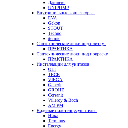
Джилекс
UNIPUMP
Внутрипольные конвекторы
EVA
Gekon
STOUT
Techno
itermic
Сантехнические люки под плитку
ПРАКТИКА
Сантехнические люки под покраску
ПРАКТИКА
Инсталляции для унитазов
OLI
TECE
VIEGA
Geberit
GROHE
Cersanit
Villeroy & Boch
AM.PM
Водяные полотенцесушители
Ника
Terminus
Energy