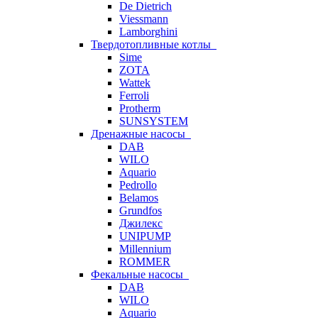
De Dietrich
Viessmann
Lamborghini
Твердотопливные котлы
Sime
ZOTA
Wattek
Ferroli
Protherm
SUNSYSTEM
Дренажные насосы
DAB
WILO
Aquario
Pedrollo
Belamos
Grundfos
Джилекс
UNIPUMP
Millennium
ROMMER
Фекальные насосы
DAB
WILO
Aquario