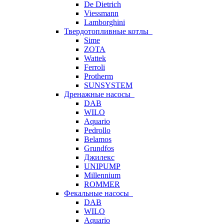
De Dietrich
Viessmann
Lamborghini
Твердотопливные котлы
Sime
ZOTA
Wattek
Ferroli
Protherm
SUNSYSTEM
Дренажные насосы
DAB
WILO
Aquario
Pedrollo
Belamos
Grundfos
Джилекс
UNIPUMP
Millennium
ROMMER
Фекальные насосы
DAB
WILO
Aquario