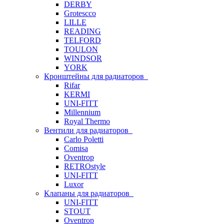
DERBY
Grotescco
LILLE
READING
TELFORD
TOULON
WINDSOR
YORK
Кронштейны для радиаторов
Rifar
KERMI
UNI-FITT
Millennium
Royal Thermo
Вентили для радиаторов
Carlo Poletti
Comisa
Oventrop
RETROstyle
UNI-FITT
Luxor
Клапаны для радиаторов
UNI-FITT
STOUT
Oventrop