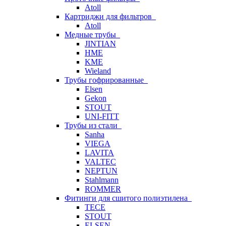
Atoll
Картриджи для фильтров
Atoll
Медные трубы
JINTIAN
HME
KME
Wieland
Трубы гофрированные
Elsen
Gekon
STOUT
UNI-FITT
Трубы из стали
Sanha
VIEGA
LAVITA
VALTEC
NEPTUN
Stahlmann
ROMMER
Фитинги для сшитого полиэтилена
TECE
STOUT
ELSEN