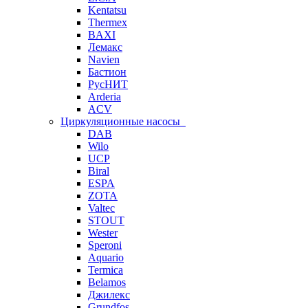
Kentatsu
Thermex
BAXI
Лемакс
Navien
Бастион
РусНИТ
Arderia
ACV
Циркуляционные насосы
DAB
Wilo
UCP
Biral
ESPA
ZOTA
Valtec
STOUT
Wester
Speroni
Aquario
Termica
Belamos
Джилекс
Grundfos