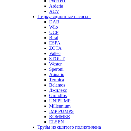
РусНИТ
Arderia
ACV
Циркуляционные насосы
DAB
Wilo
UCP
Biral
ESPA
ZOTA
Valtec
STOUT
Wester
Speroni
Aquario
Termica
Belamos
Джилекс
Grundfos
UNIPUMP
Millennium
IMP PUMPS
ROMMER
ELSEN
Трубы из сшитого полиэтилена