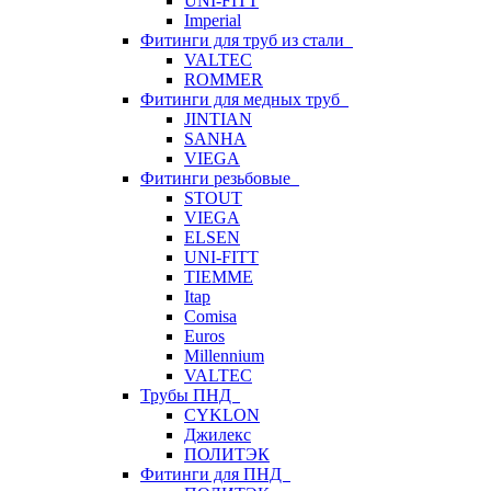
UNI-FITT
Imperial
Фитинги для труб из стали
VALTEC
ROMMER
Фитинги для медных труб
JINTIAN
SANHA
VIEGA
Фитинги резьбовые
STOUT
VIEGA
ELSEN
UNI-FITT
TIEMME
Itap
Comisa
Euros
Millennium
VALTEC
Трубы ПНД
CYKLON
Джилекс
ПОЛИТЭК
Фитинги для ПНД