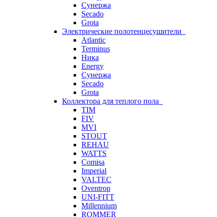
Сунержа
Secado
Grota
Электрические полотенцесушители
Atlantic
Terminus
Ника
Energy
Сунержа
Secado
Grota
Коллектора для теплого пола
TIM
FIV
MVI
STOUT
REHAU
WATTS
Comisa
Imperial
VALTEC
Oventrop
UNI-FITT
Millennium
ROMMER