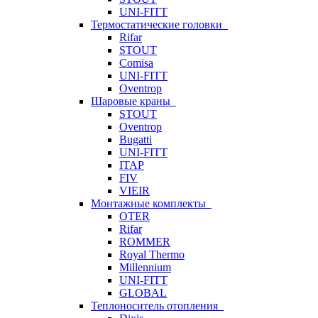
UNI-FITT
Термостатические головки
Rifar
STOUT
Comisa
UNI-FITT
Oventrop
Шаровые краны
STOUT
Oventrop
Bugatti
UNI-FITT
ITAP
FIV
VIEIR
Монтажные комплекты
OTER
Rifar
ROMMER
Royal Thermo
Millennium
UNI-FITT
GLOBAL
Теплоноситель отопления