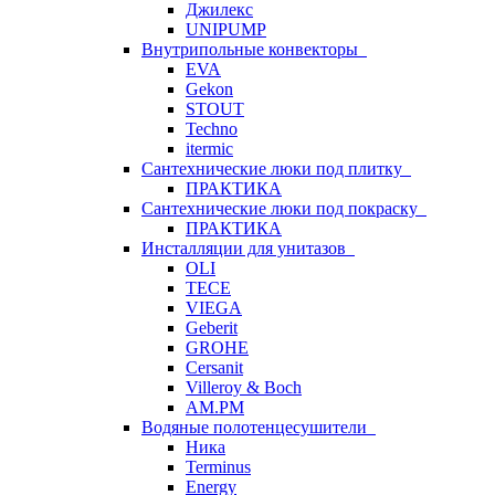
Джилекс
UNIPUMP
Внутрипольные конвекторы
EVA
Gekon
STOUT
Techno
itermic
Сантехнические люки под плитку
ПРАКТИКА
Сантехнические люки под покраску
ПРАКТИКА
Инсталляции для унитазов
OLI
TECE
VIEGA
Geberit
GROHE
Cersanit
Villeroy & Boch
AM.PM
Водяные полотенцесушители
Ника
Terminus
Energy