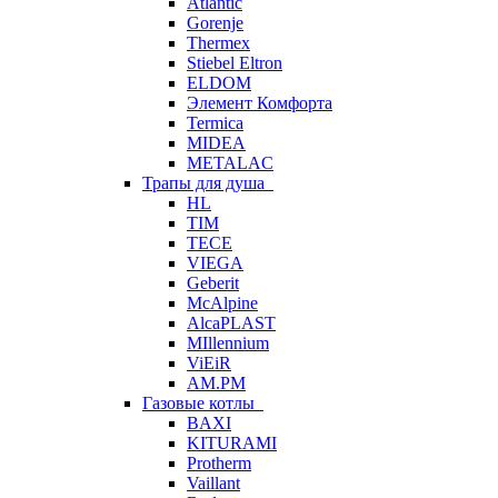
Atlantic
Gorenje
Thermex
Stiebel Eltron
ELDOM
Элемент Комфорта
Termica
MIDEA
METALAC
Трапы для душа
HL
TIM
TECE
VIEGA
Geberit
McAlpine
AlcaPLAST
MIllennium
ViEiR
AM.PM
Газовые котлы
BAXI
KITURAMI
Protherm
Vaillant