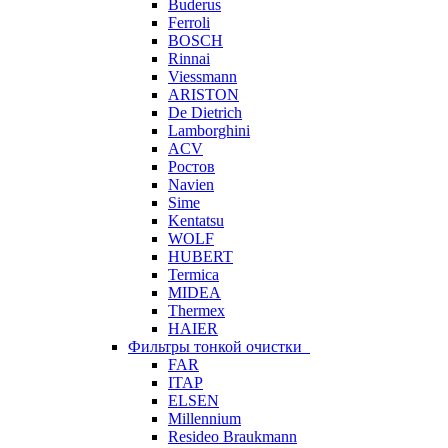
Buderus
Ferroli
BOSCH
Rinnai
Viessmann
ARISTON
De Dietrich
Lamborghini
ACV
Ростов
Navien
Sime
Kentatsu
WOLF
HUBERT
Termica
MIDEA
Thermex
HAIER
Фильтры тонкой очистки
FAR
ITAP
ELSEN
Millennium
Resideo Braukmann