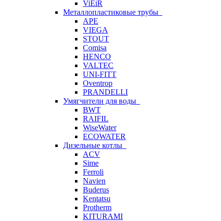
ViEiR
Металлопластиковые трубы
APE
VIEGA
STOUT
Comisa
HENCO
VALTEC
UNI-FITT
Oventrop
PRANDELLI
Умягчители для воды
BWT
RAIFIL
WiseWater
ECOWATER
Дизельные котлы
ACV
Sime
Ferroli
Navien
Buderus
Kentatsu
Protherm
KITURAMI