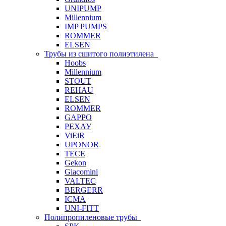
UNIPUMP
Millennium
IMP PUMPS
ROMMER
ELSEN
Трубы из сшитого полиэтилена
Hoobs
Millennium
STOUT
REHAU
ELSEN
ROMMER
GAPPO
РЕХАУ
ViEiR
UPONOR
TECE
Gekon
Giacomini
VALTEC
BERGERR
ICMA
UNI-FITT
Полипропиленовые трубы