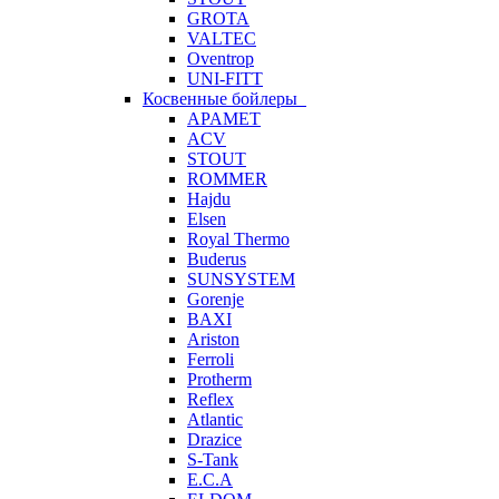
GROTA
VALTEC
Oventrop
UNI-FITT
Косвенные бойлеры
APAMET
ACV
STOUT
ROMMER
Hajdu
Elsen
Royal Thermo
Buderus
SUNSYSTEM
Gorenje
BAXI
Ariston
Ferroli
Protherm
Reflex
Atlantic
Drazice
S-Tank
E.C.A