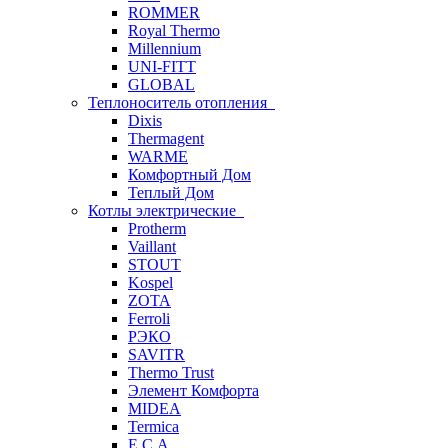
ROMMER
Royal Thermo
Millennium
UNI-FITT
GLOBAL
Теплоноситель отопления
Dixis
Thermagent
WARME
Комфортный Дом
Теплый Дом
Котлы электрические
Protherm
Vaillant
STOUT
Kospel
ZOTA
Ferroli
РЭКО
SAVITR
Thermo Trust
Элемент Комфорта
MIDEA
Termica
E.C.A