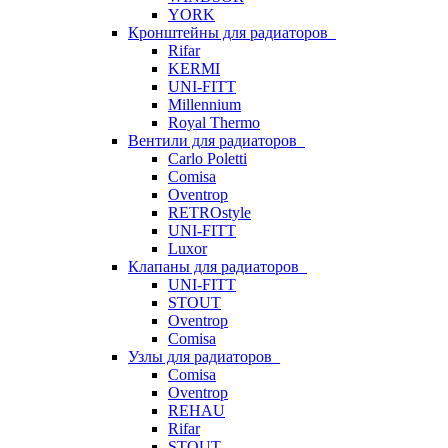
YORK
Кронштейны для радиаторов
Rifar
KERMI
UNI-FITT
Millennium
Royal Thermo
Вентили для радиаторов
Carlo Poletti
Comisa
Oventrop
RETROstyle
UNI-FITT
Luxor
Клапаны для радиаторов
UNI-FITT
STOUT
Oventrop
Comisa
Узлы для радиаторов
Comisa
Oventrop
REHAU
Rifar
STOUT