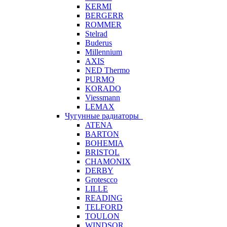
KERMI
BERGERR
ROMMER
Stelrad
Buderus
Millennium
AXIS
NED Thermo
PURMO
KORADO
Viessmann
LEMAX
Чугунные радиаторы
ATENA
BARTON
BOHEMIA
BRISTOL
CHAMONIX
DERBY
Grotescco
LILLE
READING
TELFORD
TOULON
WINDSOR