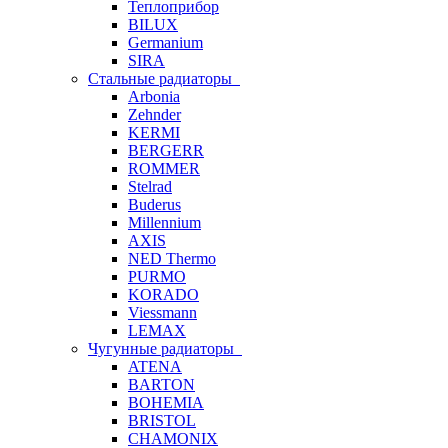
Теплоприбор
BILUX
Germanium
SIRA
Стальные радиаторы
Arbonia
Zehnder
KERMI
BERGERR
ROMMER
Stelrad
Buderus
Millennium
AXIS
NED Thermo
PURMO
KORADO
Viessmann
LEMAX
Чугунные радиаторы
ATENA
BARTON
BOHEMIA
BRISTOL
CHAMONIX