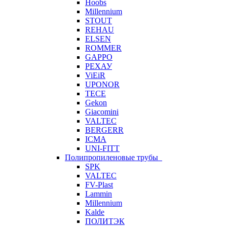
Hoobs
Millennium
STOUT
REHAU
ELSEN
ROMMER
GAPPO
РЕХАУ
ViEiR
UPONOR
TECE
Gekon
Giacomini
VALTEC
BERGERR
ICMA
UNI-FITT
Полипропиленовые трубы
SPK
VALTEC
FV-Plast
Lammin
Millennium
Kalde
ПОЛИТЭК