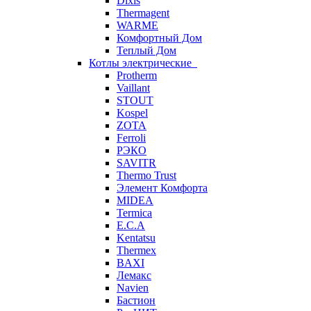
Dixis
Thermagent
WARME
Комфортный Дом
Теплый Дом
Котлы электрические
Protherm
Vaillant
STOUT
Kospel
ZOTA
Ferroli
РЭКО
SAVITR
Thermo Trust
Элемент Комфорта
MIDEA
Termica
E.C.A
Kentatsu
Thermex
BAXI
Лемакс
Navien
Бастион