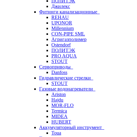
ПОЛИТЭК
Джилекс
Фитинги канализационные
REHAU
UPONOR
Millennium
CON-PIPE SML
Агригазполимер
Ostendorf
ПОЛИТЭК
PRO AQUA
STOUT
Сервоприводы
Danfoss
Гидравлические стрелки
STOUT
Газовые водонагреватели
Ariston
Hajdu
MOR-FLO
Termica
MIDEA
HUBERT
Аккумуляторный инструмент
Toua