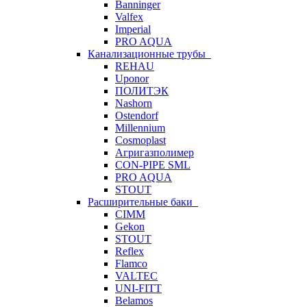
Banninger
Valfex
Imperial
PRO AQUA
Канализационные трубы
REHAU
Uponor
ПОЛИТЭК
Nashorn
Ostendorf
Millennium
Cosmoplast
Агригазполимер
CON-PIPE SML
PRO AQUA
STOUT
Расширительные баки
CIMM
Gekon
STOUT
Reflex
Flamco
VALTEC
UNI-FITT
Belamos