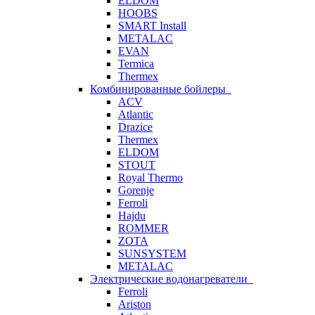
ELDOM
HOOBS
SMART Install
METALAC
EVAN
Termica
Thermex
Комбинированные бойлеры
ACV
Atlantic
Drazice
Thermex
ELDOM
STOUT
Royal Thermo
Gorenje
Ferroli
Hajdu
ROMMER
ZOTA
SUNSYSTEM
METALAC
Электрические водонагреватели
Ferroli
Ariston