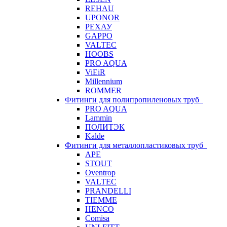
REHAU
UPONOR
РЕХАУ
GAPPO
VALTEC
HOOBS
PRO AQUA
ViEiR
Millennium
ROMMER
Фитинги для полипропиленовых труб
PRO AQUA
Lammin
ПОЛИТЭК
Kalde
Фитинги для металлопластиковых труб
APE
STOUT
Oventrop
VALTEC
PRANDELLI
TIEMME
HENCO
Comisa