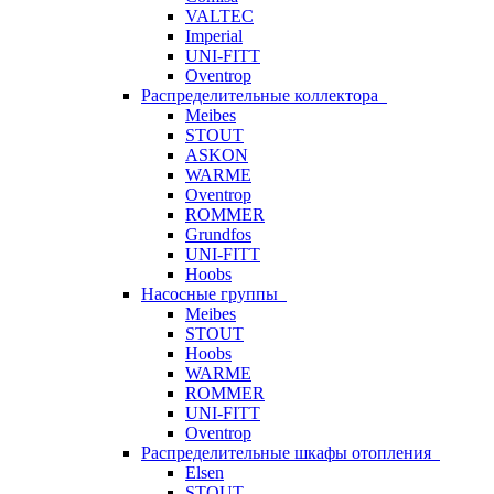
VALTEC
Imperial
UNI-FITT
Oventrop
Распределительные коллектора
Meibes
STOUT
ASKON
WARME
Oventrop
ROMMER
Grundfos
UNI-FITT
Hoobs
Насосные группы
Meibes
STOUT
Hoobs
WARME
ROMMER
UNI-FITT
Oventrop
Распределительные шкафы отопления
Elsen
STOUT