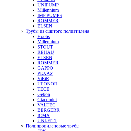
UNIPUMP
Millennium
IMP PUMPS
ROMMER
ELSEN
Трубы из сшитого полиэтилена
Hoobs
Millennium
STOUT
REHAU
ELSEN
ROMMER
GAPPO
РЕХАУ
ViEiR
UPONOR
TECE
Gekon
Giacomini
VALTEC
BERGERR
ICMA
UNI-FITT
Полипропиленовые трубы