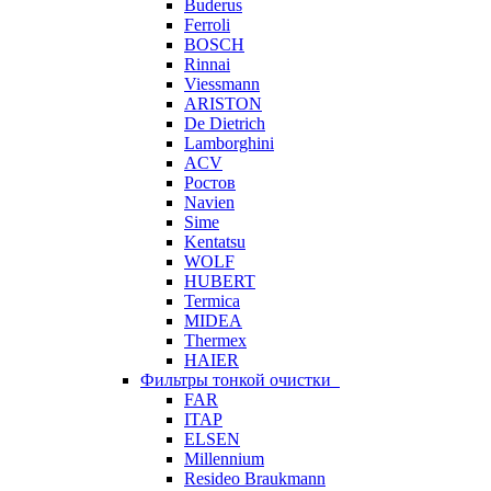
Buderus
Ferroli
BOSCH
Rinnai
Viessmann
ARISTON
De Dietrich
Lamborghini
ACV
Ростов
Navien
Sime
Kentatsu
WOLF
HUBERT
Termica
MIDEA
Thermex
HAIER
Фильтры тонкой очистки
FAR
ITAP
ELSEN
Millennium
Resideo Braukmann