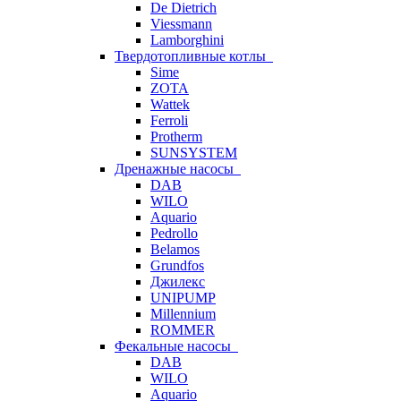
De Dietrich
Viessmann
Lamborghini
Твердотопливные котлы
Sime
ZOTA
Wattek
Ferroli
Protherm
SUNSYSTEM
Дренажные насосы
DAB
WILO
Aquario
Pedrollo
Belamos
Grundfos
Джилекс
UNIPUMP
Millennium
ROMMER
Фекальные насосы
DAB
WILO
Aquario