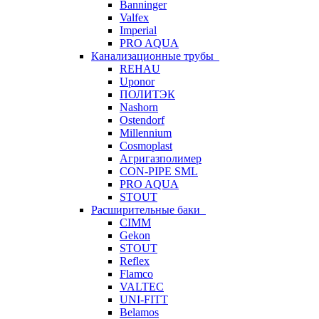
Banninger
Valfex
Imperial
PRO AQUA
Канализационные трубы
REHAU
Uponor
ПОЛИТЭК
Nashorn
Ostendorf
Millennium
Cosmoplast
Агригазполимер
CON-PIPE SML
PRO AQUA
STOUT
Расширительные баки
CIMM
Gekon
STOUT
Reflex
Flamco
VALTEC
UNI-FITT
Belamos