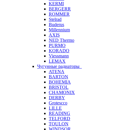
KERMI
BERGERR
ROMMER
Stelrad
Buderus
Millennium
AXIS
NED Thermo
PURMO
KORADO
Viessmann
LEMAX
Чугунные радиаторы
ATENA
BARTON
BOHEMIA
BRISTOL
CHAMONIX
DERBY
Grotescco
LILLE
READING
TELFORD
TOULON
WINDSOR