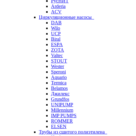
РусНИТ
Arderia
ACV
Циркуляционные насосы
DAB
Wilo
UCP
Biral
ESPA
ZOTA
Valtec
STOUT
Wester
Speroni
Aquario
Termica
Belamos
Джилекс
Grundfos
UNIPUMP
Millennium
IMP PUMPS
ROMMER
ELSEN
Трубы из сшитого полиэтилена