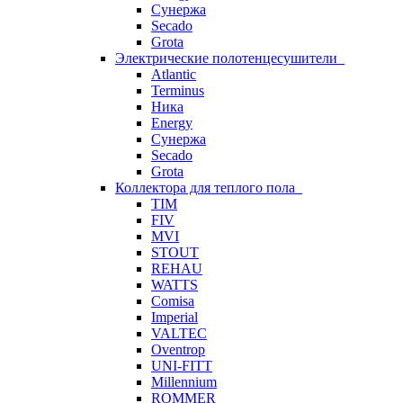
Сунержа
Secado
Grota
Электрические полотенцесушители
Atlantic
Terminus
Ника
Energy
Сунержа
Secado
Grota
Коллектора для теплого пола
TIM
FIV
MVI
STOUT
REHAU
WATTS
Comisa
Imperial
VALTEC
Oventrop
UNI-FITT
Millennium
ROMMER