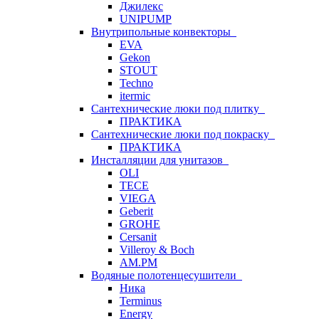
Джилекс
UNIPUMP
Внутрипольные конвекторы
EVA
Gekon
STOUT
Techno
itermic
Сантехнические люки под плитку
ПРАКТИКА
Сантехнические люки под покраску
ПРАКТИКА
Инсталляции для унитазов
OLI
TECE
VIEGA
Geberit
GROHE
Cersanit
Villeroy & Boch
AM.PM
Водяные полотенцесушители
Ника
Terminus
Energy