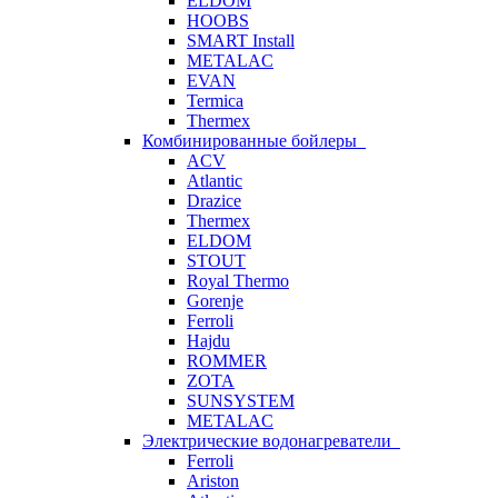
ELDOM
HOOBS
SMART Install
METALAC
EVAN
Termica
Thermex
Комбинированные бойлеры
ACV
Atlantic
Drazice
Thermex
ELDOM
STOUT
Royal Thermo
Gorenje
Ferroli
Hajdu
ROMMER
ZOTA
SUNSYSTEM
METALAC
Электрические водонагреватели
Ferroli
Ariston