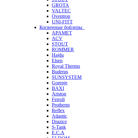
GROTA
VALTEC
Oventrop
UNI-FITT
Косвенные бойлеры
APAMET
ACV
STOUT
ROMMER
Hajdu
Elsen
Royal Thermo
Buderus
SUNSYSTEM
Gorenje
BAXI
Ariston
Ferroli
Protherm
Reflex
Atlantic
Drazice
S-Tank
E.C.A