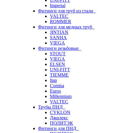
UNI-FITT
Imperial
Фитинги для труб из стали
VALTEC
ROMMER
Фитинги для медных труб
JINTIAN
SANHA
VIEGA
Фитинги резьбовые
STOUT
VIEGA
ELSEN
UNI-FITT
TIEMME
Itap
Comisa
Euros
Millennium
VALTEC
Трубы ПНД
CYKLON
Джилекс
ПОЛИТЭК
Фитинги для ПНД