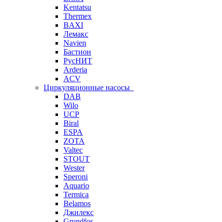
Kentatsu
Thermex
BAXI
Лемакс
Navien
Бастион
РусНИТ
Arderia
ACV
Циркуляционные насосы
DAB
Wilo
UCP
Biral
ESPA
ZOTA
Valtec
STOUT
Wester
Speroni
Aquario
Termica
Belamos
Джилекс
Grundfos