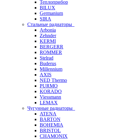
Теплоприбор
BILUX
Germanium
SIRA
Стальные радиаторы
Arbonia
Zehnder
KERMI
BERGERR
ROMMER
Stelrad
Buderus
Millennium
AXIS
NED Thermo
PURMO
KORADO
Viessmann
LEMAX
Чугунные радиаторы
ATENA
BARTON
BOHEMIA
BRISTOL
CHAMONIX