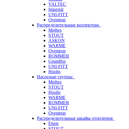
VALTEC
Imperial
UNI-FITT
Oventrop
Распределительные коллектора
Meibes
STOUT
ASKON
WARME
Oventrop
ROMMER
Grundfos
UNI-FITT
Hoobs
Насосные группы
Meibes
STOUT
Hoobs
WARME
ROMMER
UNI-FITT
Oventrop
Распределительные шкафы отопления
Elsen
STOUT