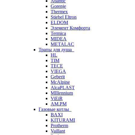
Atlantic
Gorenje
Thermex
Stiebel Eltron
ELDOM
Элемент Комфорта
Termica
MIDEA
METALAC
Трапы для душа
HL
TIM
TECE
VIEGA
Geberit
McAlpine
AlcaPLAST
MIllennium
ViEiR
AM.PM
Газовые котлы
BAXI
KITURAMI
Protherm
Vaillant