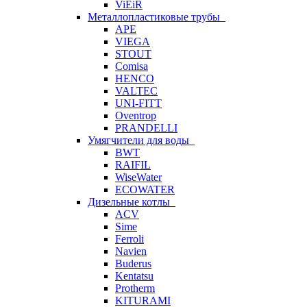
ViEiR
Металлопластиковые трубы
APE
VIEGA
STOUT
Comisa
HENCO
VALTEC
UNI-FITT
Oventrop
PRANDELLI
Умягчители для воды
BWT
RAIFIL
WiseWater
ECOWATER
Дизельные котлы
ACV
Sime
Ferroli
Navien
Buderus
Kentatsu
Protherm
KITURAMI