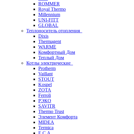
ROMMER
Royal Thermo
Millennium
UNI-FITT
GLOBAL
Теплоноситель отопления
Dixis
Thermagent
WARME
Комфортный Дом
Теплый Дом
Котлы электрические
Protherm
Vaillant
STOUT
Kospel
ZOTA
Ferroli
РЭКО
SAVITR
Thermo Trust
Элемент Комфорта
MIDEA
Termica
E.C.A