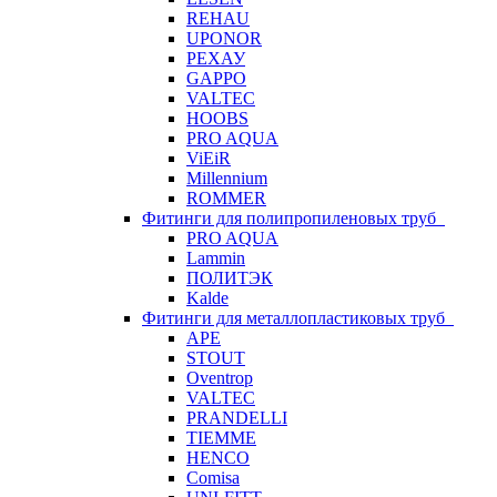
REHAU
UPONOR
РЕХАУ
GAPPO
VALTEC
HOOBS
PRO AQUA
ViEiR
Millennium
ROMMER
Фитинги для полипропиленовых труб
PRO AQUA
Lammin
ПОЛИТЭК
Kalde
Фитинги для металлопластиковых труб
APE
STOUT
Oventrop
VALTEC
PRANDELLI
TIEMME
HENCO
Comisa