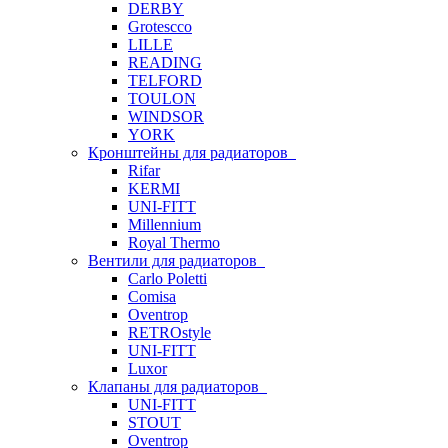
DERBY
Grotescco
LILLE
READING
TELFORD
TOULON
WINDSOR
YORK
Кронштейны для радиаторов
Rifar
KERMI
UNI-FITT
Millennium
Royal Thermo
Вентили для радиаторов
Carlo Poletti
Comisa
Oventrop
RETROstyle
UNI-FITT
Luxor
Клапаны для радиаторов
UNI-FITT
STOUT
Oventrop