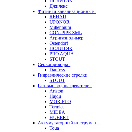
ПОЛИТЭК
Джилекс
Фитинги канализационные
REHAU
UPONOR
Millennium
CON-PIPE SML
Агригазполимер
Ostendorf
ПОЛИТЭК
PRO AQUA
STOUT
Сервоприводы
Danfoss
Гидравлические стрелки
STOUT
Газовые водонагреватели
Ariston
Hajdu
MOR-FLO
Termica
MIDEA
HUBERT
Аккумуляторный инструмент
Toua