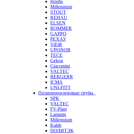
Hoobs
Millennium
STOUT
REHAU
ELSEN
ROMMER
GAPPO
РЕХАУ
ViEiR
UPONOR
TECE
Gekon
Giacomini
VALTEC
BERGERR
ICMA
UNI-FITT
Полипропиленовые трубы
SPK
VALTEC
FV-Plast
Lammin
Millennium
Kalde
ПОЛИТЭК