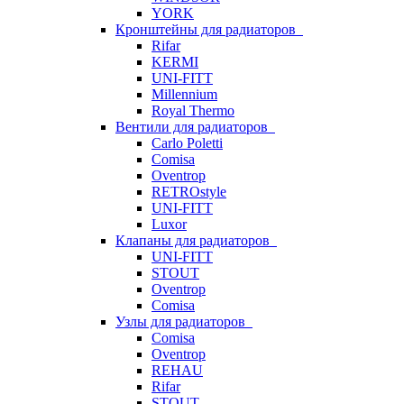
YORK
Кронштейны для радиаторов
Rifar
KERMI
UNI-FITT
Millennium
Royal Thermo
Вентили для радиаторов
Carlo Poletti
Comisa
Oventrop
RETROstyle
UNI-FITT
Luxor
Клапаны для радиаторов
UNI-FITT
STOUT
Oventrop
Comisa
Узлы для радиаторов
Comisa
Oventrop
REHAU
Rifar
STOUT