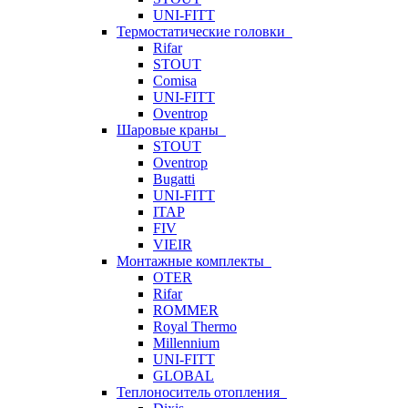
UNI-FITT
Термостатические головки
Rifar
STOUT
Comisa
UNI-FITT
Oventrop
Шаровые краны
STOUT
Oventrop
Bugatti
UNI-FITT
ITAP
FIV
VIEIR
Монтажные комплекты
OTER
Rifar
ROMMER
Royal Thermo
Millennium
UNI-FITT
GLOBAL
Теплоноситель отопления