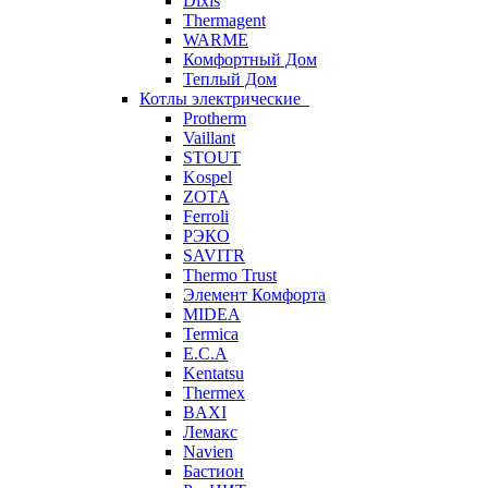
Dixis
Thermagent
WARME
Комфортный Дом
Теплый Дом
Котлы электрические
Protherm
Vaillant
STOUT
Kospel
ZOTA
Ferroli
РЭКО
SAVITR
Thermo Trust
Элемент Комфорта
MIDEA
Termica
E.C.A
Kentatsu
Thermex
BAXI
Лемакс
Navien
Бастион