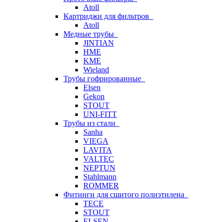
Atoll
Картриджи для фильтров
Atoll
Медные трубы
JINTIAN
HME
KME
Wieland
Трубы гофрированные
Elsen
Gekon
STOUT
UNI-FITT
Трубы из стали
Sanha
VIEGA
LAVITA
VALTEC
NEPTUN
Stahlmann
ROMMER
Фитинги для сшитого полиэтилена
TECE
STOUT
ELSEN