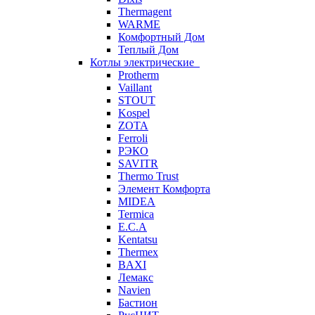
Thermagent
WARME
Комфортный Дом
Теплый Дом
Котлы электрические
Protherm
Vaillant
STOUT
Kospel
ZOTA
Ferroli
РЭКО
SAVITR
Thermo Trust
Элемент Комфорта
MIDEA
Termica
E.C.A
Kentatsu
Thermex
BAXI
Лемакс
Navien
Бастион