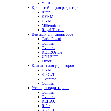
YORK
Кронштейны для радиаторов
Rifar
KERMI
UNI-FITT
Millennium
Royal Thermo
Вентили для радиаторов
Carlo Poletti
Comisa
Oventrop
RETROstyle
UNI-FITT
Luxor
Клапаны для радиаторов
UNI-FITT
STOUT
Oventrop
Comisa
Узлы для радиаторов
Comisa
Oventrop
REHAU
Rifar
STOUT