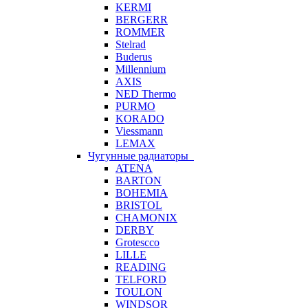
KERMI
BERGERR
ROMMER
Stelrad
Buderus
Millennium
AXIS
NED Thermo
PURMO
KORADO
Viessmann
LEMAX
Чугунные радиаторы
ATENA
BARTON
BOHEMIA
BRISTOL
CHAMONIX
DERBY
Grotescco
LILLE
READING
TELFORD
TOULON
WINDSOR