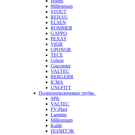
Hoobs
Millennium
STOUT
REHAU
ELSEN
ROMMER
GAPPO
РЕХАУ
ViEiR
UPONOR
TECE
Gekon
Giacomini
VALTEC
BERGERR
ICMA
UNI-FITT
Полипропиленовые трубы
SPK
VALTEC
FV-Plast
Lammin
Millennium
Kalde
ПОЛИТЭК