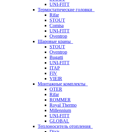
UNI-FITT
Термостатические головки
Rifar
STOUT
Comisa
UNI-FITT
Oventrop
Шаровые краны
STOUT
Oventrop
Bugatti
UNI-FITT
ITAP
FIV
VIEIR
Монтажные комплекты
OTER
Rifar
ROMMER
Royal Thermo
Millennium
UNI-FITT
GLOBAL
Теплоноситель отопления
Dixis