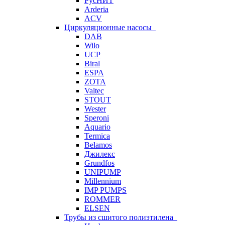
РусНИТ
Arderia
ACV
Циркуляционные насосы
DAB
Wilo
UCP
Biral
ESPA
ZOTA
Valtec
STOUT
Wester
Speroni
Aquario
Termica
Belamos
Джилекс
Grundfos
UNIPUMP
Millennium
IMP PUMPS
ROMMER
ELSEN
Трубы из сшитого полиэтилена