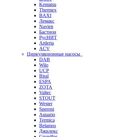
Kentatsu
Thermex
BAXI
Лемакс
Navien
Бастион
РусНИТ
Arderia
ACV
Циркуляционные насосы
DAB
Wilo
UCP
Biral
ESPA
ZOTA
Valtec
STOUT
Wester
Speroni
Aquario
Termica
Belamos
Джилекс
Grundfos