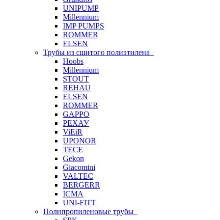
UNIPUMP
Millennium
IMP PUMPS
ROMMER
ELSEN
Трубы из сшитого полиэтилена
Hoobs
Millennium
STOUT
REHAU
ELSEN
ROMMER
GAPPO
РЕХАУ
ViEiR
UPONOR
TECE
Gekon
Giacomini
VALTEC
BERGERR
ICMA
UNI-FITT
Полипропиленовые трубы