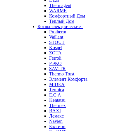
Dixis
Thermagent
WARME
Комфортный Дом
Теплый Дом
Котлы электрические
Protherm
Vaillant
STOUT
Kospel
ZOTA
Ferroli
РЭКО
SAVITR
Thermo Trust
Элемент Комфорта
MIDEA
Termica
E.C.A
Kentatsu
Thermex
BAXI
Лемакс
Navien
Бастион