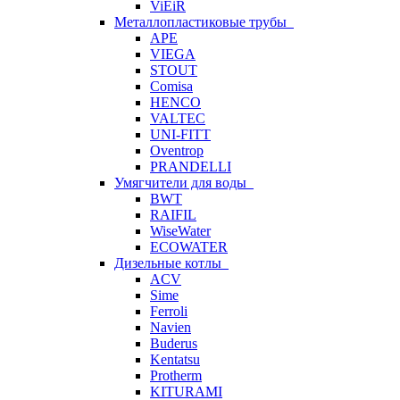
ViEiR
Металлопластиковые трубы
APE
VIEGA
STOUT
Comisa
HENCO
VALTEC
UNI-FITT
Oventrop
PRANDELLI
Умягчители для воды
BWT
RAIFIL
WiseWater
ECOWATER
Дизельные котлы
ACV
Sime
Ferroli
Navien
Buderus
Kentatsu
Protherm
KITURAMI