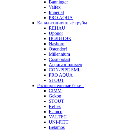
Banninger
Valfex
Imperial
PRO AQUA
Канализационные трубы
REHAU
Uponor
ПОЛИТЭК
Nashorn
Ostendorf
Millennium
Cosmoplast
Агригазполимер
CON-PIPE SML
PRO AQUA
STOUT
Расширительные баки
CIMM
Gekon
STOUT
Reflex
Flamco
VALTEC
UNI-FITT
Belamos