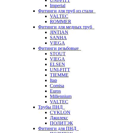
UNI-FITT
Imperial
Фитинги для труб из стали
VALTEC
ROMMER
Фитинги для медных труб
JINTIAN
SANHA
VIEGA
Фитинги резьбовые
STOUT
VIEGA
ELSEN
UNI-FITT
TIEMME
Itap
Comisa
Euros
Millennium
VALTEC
Трубы ПНД
CYKLON
Джилекс
ПОЛИТЭК
Фитинги для ПНД