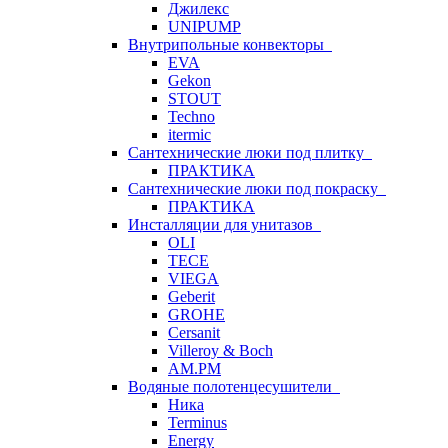
Джилекс
UNIPUMP
Внутрипольные конвекторы
EVA
Gekon
STOUT
Techno
itermic
Сантехнические люки под плитку
ПРАКТИКА
Сантехнические люки под покраску
ПРАКТИКА
Инсталляции для унитазов
OLI
TECE
VIEGA
Geberit
GROHE
Cersanit
Villeroy & Boch
AM.PM
Водяные полотенцесушители
Ника
Terminus
Energy