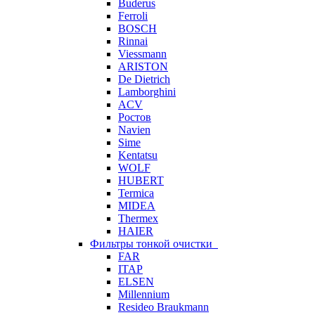
Buderus
Ferroli
BOSCH
Rinnai
Viessmann
ARISTON
De Dietrich
Lamborghini
ACV
Ростов
Navien
Sime
Kentatsu
WOLF
HUBERT
Termica
MIDEA
Thermex
HAIER
Фильтры тонкой очистки
FAR
ITAP
ELSEN
Millennium
Resideo Braukmann