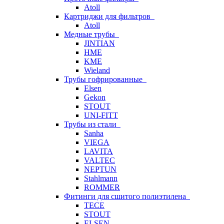
Atoll
Картриджи для фильтров
Atoll
Медные трубы
JINTIAN
HME
KME
Wieland
Трубы гофрированные
Elsen
Gekon
STOUT
UNI-FITT
Трубы из стали
Sanha
VIEGA
LAVITA
VALTEC
NEPTUN
Stahlmann
ROMMER
Фитинги для сшитого полиэтилена
TECE
STOUT
ELSEN