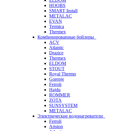
ELDOM
HOOBS
SMART Install
METALAC
EVAN
Termica
Thermex
Комбинированные бойлеры
ACV
Atlantic
Drazice
Thermex
ELDOM
STOUT
Royal Thermo
Gorenje
Ferroli
Hajdu
ROMMER
ZOTA
SUNSYSTEM
METALAC
Электрические водонагреватели
Ferroli
Ariston