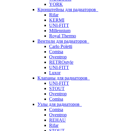
YORK
Кронштейны для радиаторов
Rifar
KERMI
UNI-FITT
Millennium
Royal Thermo
Вентили для радиаторов
Carlo Poletti
Comisa
Oventrop
RETROstyle
UNI-FITT
Luxor
Клапаны для радиаторов
UNI-FITT
STOUT
Oventrop
Comisa
Узлы для радиаторов
Comisa
Oventrop
REHAU
Rifar
STOUT