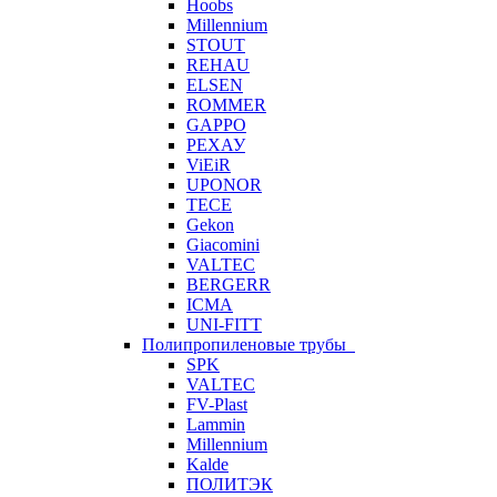
Hoobs
Millennium
STOUT
REHAU
ELSEN
ROMMER
GAPPO
РЕХАУ
ViEiR
UPONOR
TECE
Gekon
Giacomini
VALTEC
BERGERR
ICMA
UNI-FITT
Полипропиленовые трубы
SPK
VALTEC
FV-Plast
Lammin
Millennium
Kalde
ПОЛИТЭК