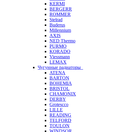
KERMI
BERGERR
ROMMER
Stelrad
Buderus
Millennium
AXIS
NED Thermo
PURMO
KORADO
Viessmann
LEMAX
Чугунные радиаторы
ATENA
BARTON
BOHEMIA
BRISTOL
CHAMONIX
DERBY
Grotescco
LILLE
READING
TELFORD
TOULON
WINDSOR