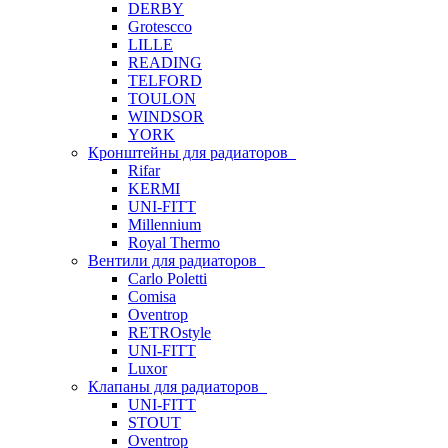
DERBY
Grotescco
LILLE
READING
TELFORD
TOULON
WINDSOR
YORK
Кронштейны для радиаторов
Rifar
KERMI
UNI-FITT
Millennium
Royal Thermo
Вентили для радиаторов
Carlo Poletti
Comisa
Oventrop
RETROstyle
UNI-FITT
Luxor
Клапаны для радиаторов
UNI-FITT
STOUT
Oventrop