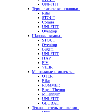
UNI-FITT
Термостатические головки
Rifar
STOUT
Comisa
UNI-FITT
Oventrop
Шаровые краны
STOUT
Oventrop
Bugatti
UNI-FITT
ITAP
FIV
VIEIR
Монтажные комплекты
OTER
Rifar
ROMMER
Royal Thermo
Millennium
UNI-FITT
GLOBAL
Теплоноситель отопления