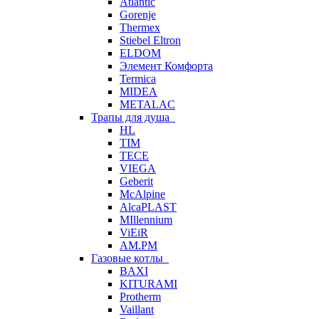
Atlantic
Gorenje
Thermex
Stiebel Eltron
ELDOM
Элемент Комфорта
Termica
MIDEA
METALAC
Трапы для душа
HL
TIM
TECE
VIEGA
Geberit
McAlpine
AlcaPLAST
MIllennium
ViEiR
AM.PM
Газовые котлы
BAXI
KITURAMI
Protherm
Vaillant