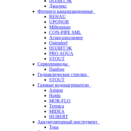
ПОЛИТЭК
Джилекс
Фитинги канализационные
REHAU
UPONOR
Millennium
CON-PIPE SML
Агригазполимер
Ostendorf
ПОЛИТЭК
PRO AQUA
STOUT
Сервоприводы
Danfoss
Гидравлические стрелки
STOUT
Газовые водонагреватели
Ariston
Hajdu
MOR-FLO
Termica
MIDEA
HUBERT
Аккумуляторный инструмент
Toua