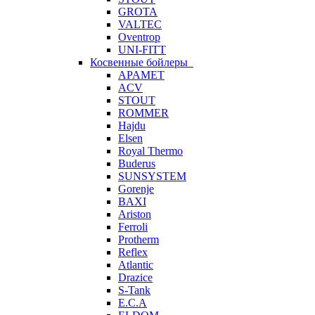
GROTA
VALTEC
Oventrop
UNI-FITT
Косвенные бойлеры
APAMET
ACV
STOUT
ROMMER
Hajdu
Elsen
Royal Thermo
Buderus
SUNSYSTEM
Gorenje
BAXI
Ariston
Ferroli
Protherm
Reflex
Atlantic
Drazice
S-Tank
E.C.A