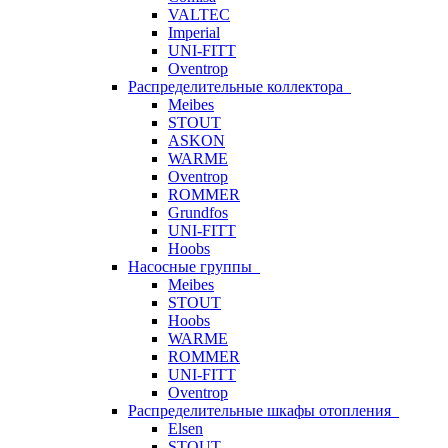
VALTEC
Imperial
UNI-FITT
Oventrop
Распределительные коллектора
Meibes
STOUT
ASKON
WARME
Oventrop
ROMMER
Grundfos
UNI-FITT
Hoobs
Насосные группы
Meibes
STOUT
Hoobs
WARME
ROMMER
UNI-FITT
Oventrop
Распределительные шкафы отопления
Elsen
STOUT