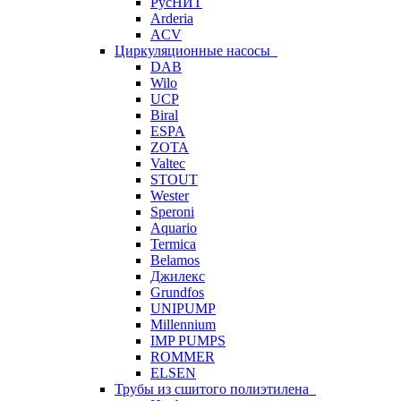
РусНИТ
Arderia
ACV
Циркуляционные насосы
DAB
Wilo
UCP
Biral
ESPA
ZOTA
Valtec
STOUT
Wester
Speroni
Aquario
Termica
Belamos
Джилекс
Grundfos
UNIPUMP
Millennium
IMP PUMPS
ROMMER
ELSEN
Трубы из сшитого полиэтилена