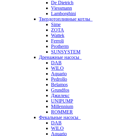
De Dietrich
Viessmann
Lamborghini
Твердотопливные котлы
Sime
ZOTA
Wattek
Ferroli
Protherm
SUNSYSTEM
Дренажные насосы
DAB
WILO
Aquario
Pedrollo
Belamos
Grundfos
Джилекс
UNIPUMP
Millennium
ROMMER
Фекальные насосы
DAB
WILO
Aquario