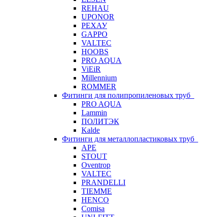
REHAU
UPONOR
РЕХАУ
GAPPO
VALTEC
HOOBS
PRO AQUA
ViEiR
Millennium
ROMMER
Фитинги для полипропиленовых труб
PRO AQUA
Lammin
ПОЛИТЭК
Kalde
Фитинги для металлопластиковых труб
APE
STOUT
Oventrop
VALTEC
PRANDELLI
TIEMME
HENCO
Comisa