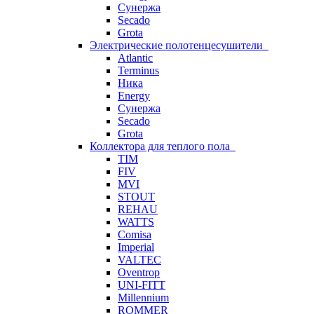
Сунержа
Secado
Grota
Электрические полотенцесушители
Atlantic
Terminus
Ника
Energy
Сунержа
Secado
Grota
Коллектора для теплого пола
TIM
FIV
MVI
STOUT
REHAU
WATTS
Comisa
Imperial
VALTEC
Oventrop
UNI-FITT
Millennium
ROMMER