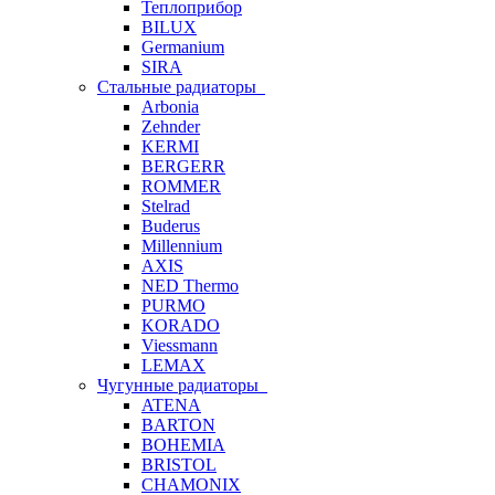
Теплоприбор
BILUX
Germanium
SIRA
Стальные радиаторы
Arbonia
Zehnder
KERMI
BERGERR
ROMMER
Stelrad
Buderus
Millennium
AXIS
NED Thermo
PURMO
KORADO
Viessmann
LEMAX
Чугунные радиаторы
ATENA
BARTON
BOHEMIA
BRISTOL
CHAMONIX