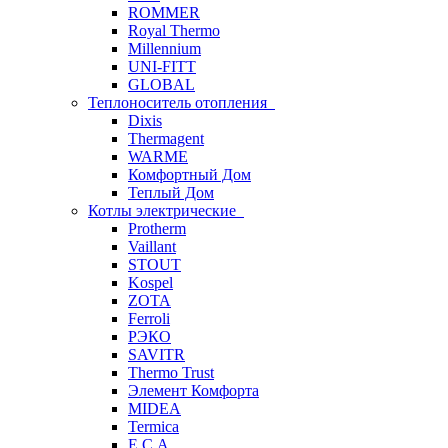
ROMMER
Royal Thermo
Millennium
UNI-FITT
GLOBAL
Теплоноситель отопления
Dixis
Thermagent
WARME
Комфортный Дом
Теплый Дом
Котлы электрические
Protherm
Vaillant
STOUT
Kospel
ZOTA
Ferroli
РЭКО
SAVITR
Thermo Trust
Элемент Комфорта
MIDEA
Termica
E.C.A