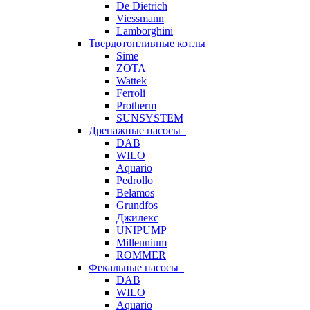
De Dietrich
Viessmann
Lamborghini
Твердотопливные котлы
Sime
ZOTA
Wattek
Ferroli
Protherm
SUNSYSTEM
Дренажные насосы
DAB
WILO
Aquario
Pedrollo
Belamos
Grundfos
Джилекс
UNIPUMP
Millennium
ROMMER
Фекальные насосы
DAB
WILO
Aquario