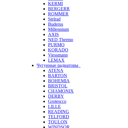
KERMI
BERGERR
ROMMER
Stelrad
Buderus
Millennium
AXIS
NED Thermo
PURMO
KORADO
Viessmann
LEMAX
Чугунные радиаторы
ATENA
BARTON
BOHEMIA
BRISTOL
CHAMONIX
DERBY
Grotescco
LILLE
READING
TELFORD
TOULON
WINDSOR