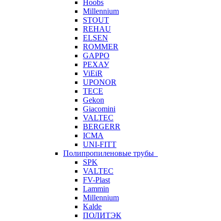
Hoobs
Millennium
STOUT
REHAU
ELSEN
ROMMER
GAPPO
РЕХАУ
ViEiR
UPONOR
TECE
Gekon
Giacomini
VALTEC
BERGERR
ICMA
UNI-FITT
Полипропиленовые трубы
SPK
VALTEC
FV-Plast
Lammin
Millennium
Kalde
ПОЛИТЭК