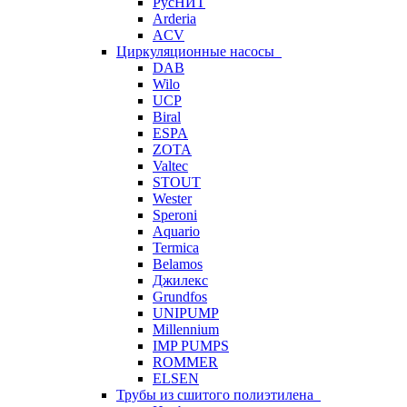
РусНИТ
Arderia
ACV
Циркуляционные насосы
DAB
Wilo
UCP
Biral
ESPA
ZOTA
Valtec
STOUT
Wester
Speroni
Aquario
Termica
Belamos
Джилекс
Grundfos
UNIPUMP
Millennium
IMP PUMPS
ROMMER
ELSEN
Трубы из сшитого полиэтилена