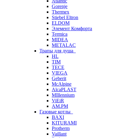
Atlantic
Gorenje
Thermex
Stiebel Eltron
ELDOM
Элемент Комфорта
Termica
MIDEA
METALAC
Трапы для душа
HL
TIM
TECE
VIEGA
Geberit
McAlpine
AlcaPLAST
MIllennium
ViEiR
AM.PM
Газовые котлы
BAXI
KITURAMI
Protherm
Vaillant