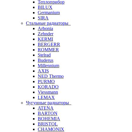
Теплоприбор
BILUX
Germanium
SIRA
Стальные радиаторы
Arbonia
Zehnder
KERMI
BERGERR
ROMMER
Stelrad
Buderus
Millennium
AXIS
NED Thermo
PURMO
KORADO
Viessmann
LEMAX
Чугунные радиаторы
ATENA
BARTON
BOHEMIA
BRISTOL
CHAMONIX