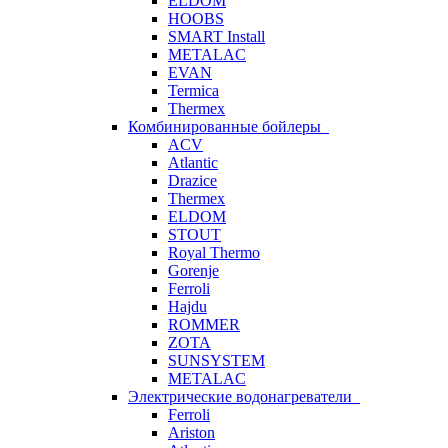
ELDOM
HOOBS
SMART Install
METALAC
EVAN
Termica
Thermex
Комбинированные бойлеры
ACV
Atlantic
Drazice
Thermex
ELDOM
STOUT
Royal Thermo
Gorenje
Ferroli
Hajdu
ROMMER
ZOTA
SUNSYSTEM
METALAC
Электрические водонагреватели
Ferroli
Ariston