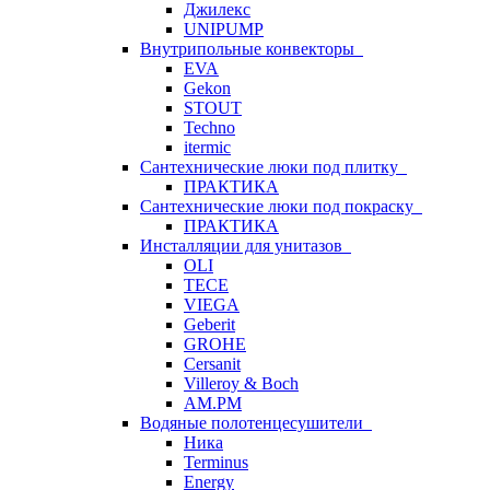
Джилекс
UNIPUMP
Внутрипольные конвекторы
EVA
Gekon
STOUT
Techno
itermic
Сантехнические люки под плитку
ПРАКТИКА
Сантехнические люки под покраску
ПРАКТИКА
Инсталляции для унитазов
OLI
TECE
VIEGA
Geberit
GROHE
Cersanit
Villeroy & Boch
AM.PM
Водяные полотенцесушители
Ника
Terminus
Energy