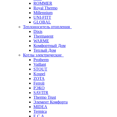
ROMMER
Royal Thermo
Millennium
UNI-FITT
GLOBAL
Теплоноситель отопления
Dixis
Thermagent
WARME
Комфортный Дом
Теплый Дом
Котлы электрические
Protherm
Vaillant
STOUT
Kospel
ZOTA
Ferroli
РЭКО
SAVITR
Thermo Trust
Элемент Комфорта
MIDEA
Termica
E.C.A