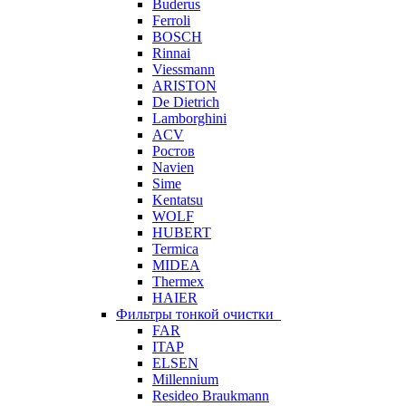
Buderus
Ferroli
BOSCH
Rinnai
Viessmann
ARISTON
De Dietrich
Lamborghini
ACV
Ростов
Navien
Sime
Kentatsu
WOLF
HUBERT
Termica
MIDEA
Thermex
HAIER
Фильтры тонкой очистки
FAR
ITAP
ELSEN
Millennium
Resideo Braukmann