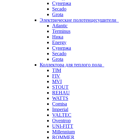
Сунержа
Secado
Grota
Электрические полотенцесушители
Atlantic
Terminus
Ника
Energy
Сунержа
Secado
Grota
Коллектора для теплого пола
TIM
FIV
MVI
STOUT
REHAU
WATTS
Comisa
Imperial
VALTEC
Oventrop
UNI-FITT
Millennium
ROMMER