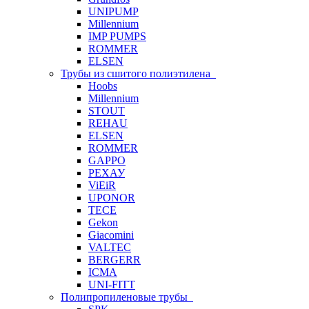
UNIPUMP
Millennium
IMP PUMPS
ROMMER
ELSEN
Трубы из сшитого полиэтилена
Hoobs
Millennium
STOUT
REHAU
ELSEN
ROMMER
GAPPO
РЕХАУ
ViEiR
UPONOR
TECE
Gekon
Giacomini
VALTEC
BERGERR
ICMA
UNI-FITT
Полипропиленовые трубы