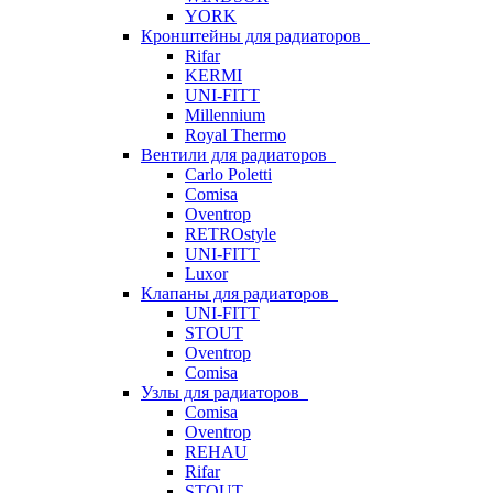
YORK
Кронштейны для радиаторов
Rifar
KERMI
UNI-FITT
Millennium
Royal Thermo
Вентили для радиаторов
Carlo Poletti
Comisa
Oventrop
RETROstyle
UNI-FITT
Luxor
Клапаны для радиаторов
UNI-FITT
STOUT
Oventrop
Comisa
Узлы для радиаторов
Comisa
Oventrop
REHAU
Rifar
STOUT