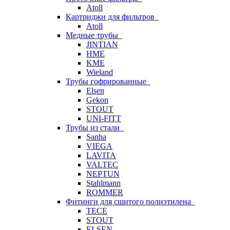
Atoll
Картриджи для фильтров
Atoll
Медные трубы
JINTIAN
HME
KME
Wieland
Трубы гофрированные
Elsen
Gekon
STOUT
UNI-FITT
Трубы из стали
Sanha
VIEGA
LAVITA
VALTEC
NEPTUN
Stahlmann
ROMMER
Фитинги для сшитого полиэтилена
TECE
STOUT
ELSEN