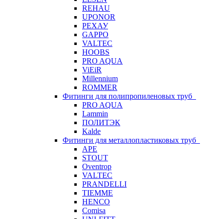
REHAU
UPONOR
РЕХАУ
GAPPO
VALTEC
HOOBS
PRO AQUA
ViEiR
Millennium
ROMMER
Фитинги для полипропиленовых труб
PRO AQUA
Lammin
ПОЛИТЭК
Kalde
Фитинги для металлопластиковых труб
APE
STOUT
Oventrop
VALTEC
PRANDELLI
TIEMME
HENCO
Comisa