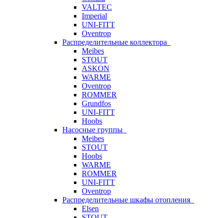
VALTEC
Imperial
UNI-FITT
Oventrop
Распределительные коллектора
Meibes
STOUT
ASKON
WARME
Oventrop
ROMMER
Grundfos
UNI-FITT
Hoobs
Насосные группы
Meibes
STOUT
Hoobs
WARME
ROMMER
UNI-FITT
Oventrop
Распределительные шкафы отопления
Elsen
STOUT