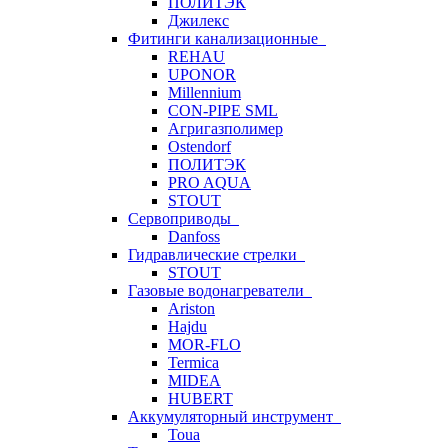
ПОЛИТЭК
Джилекс
Фитинги канализационные
REHAU
UPONOR
Millennium
CON-PIPE SML
Агригазполимер
Ostendorf
ПОЛИТЭК
PRO AQUA
STOUT
Сервоприводы
Danfoss
Гидравлические стрелки
STOUT
Газовые водонагреватели
Ariston
Hajdu
MOR-FLO
Termica
MIDEA
HUBERT
Аккумуляторный инструмент
Toua