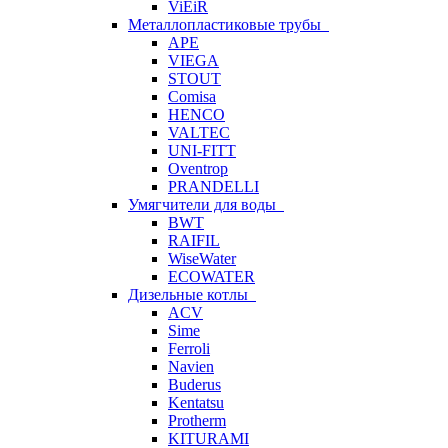
ViEiR
Металлопластиковые трубы
APE
VIEGA
STOUT
Comisa
HENCO
VALTEC
UNI-FITT
Oventrop
PRANDELLI
Умягчители для воды
BWT
RAIFIL
WiseWater
ECOWATER
Дизельные котлы
ACV
Sime
Ferroli
Navien
Buderus
Kentatsu
Protherm
KITURAMI