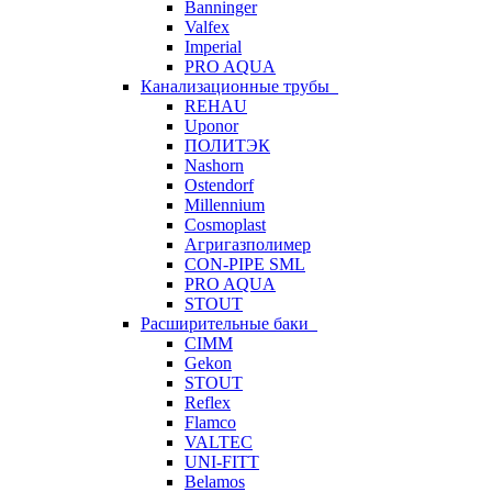
Banninger
Valfex
Imperial
PRO AQUA
Канализационные трубы
REHAU
Uponor
ПОЛИТЭК
Nashorn
Ostendorf
Millennium
Cosmoplast
Агригазполимер
CON-PIPE SML
PRO AQUA
STOUT
Расширительные баки
CIMM
Gekon
STOUT
Reflex
Flamco
VALTEC
UNI-FITT
Belamos