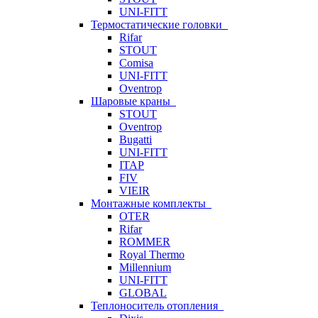
UNI-FITT
Термостатические головки
Rifar
STOUT
Comisa
UNI-FITT
Oventrop
Шаровые краны
STOUT
Oventrop
Bugatti
UNI-FITT
ITAP
FIV
VIEIR
Монтажные комплекты
OTER
Rifar
ROMMER
Royal Thermo
Millennium
UNI-FITT
GLOBAL
Теплоноситель отопления