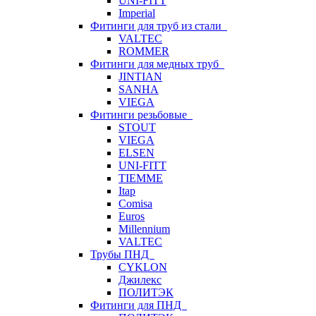
UNI-FITT
Imperial
Фитинги для труб из стали
VALTEC
ROMMER
Фитинги для медных труб
JINTIAN
SANHA
VIEGA
Фитинги резьбовые
STOUT
VIEGA
ELSEN
UNI-FITT
TIEMME
Itap
Comisa
Euros
Millennium
VALTEC
Трубы ПНД
CYKLON
Джилекс
ПОЛИТЭК
Фитинги для ПНД