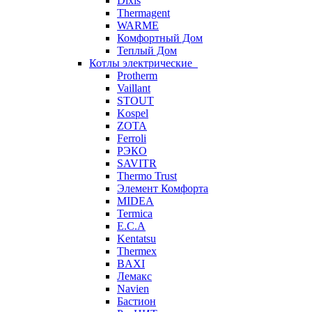
Dixis
Thermagent
WARME
Комфортный Дом
Теплый Дом
Котлы электрические
Protherm
Vaillant
STOUT
Kospel
ZOTA
Ferroli
РЭКО
SAVITR
Thermo Trust
Элемент Комфорта
MIDEA
Termica
E.C.A
Kentatsu
Thermex
BAXI
Лемакс
Navien
Бастион