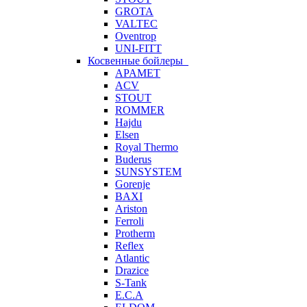
GROTA
VALTEC
Oventrop
UNI-FITT
Косвенные бойлеры
APAMET
ACV
STOUT
ROMMER
Hajdu
Elsen
Royal Thermo
Buderus
SUNSYSTEM
Gorenje
BAXI
Ariston
Ferroli
Protherm
Reflex
Atlantic
Drazice
S-Tank
E.C.A