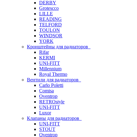
DERBY
Grotescco
LILLE
READING
TELFORD
TOULON
WINDSOR
YORK
Кронштейны для радиаторов
Rifar
KERMI
UNI-FITT
Millennium
Royal Thermo
Вентили для радиаторов
Carlo Poletti
Comisa
Oventrop
RETROstyle
UNI-FITT
Luxor
Клапаны для радиаторов
UNI-FITT
STOUT
Oventrop