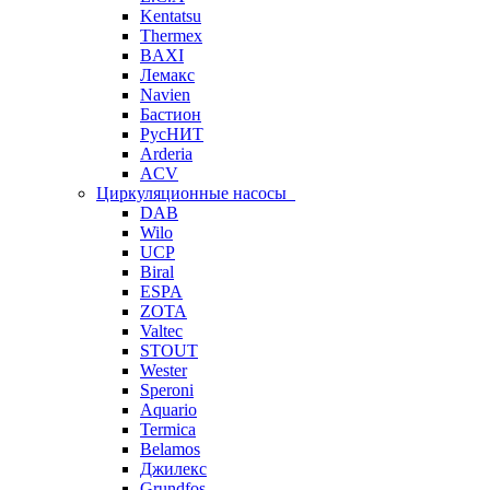
Kentatsu
Thermex
BAXI
Лемакс
Navien
Бастион
РусНИТ
Arderia
ACV
Циркуляционные насосы
DAB
Wilo
UCP
Biral
ESPA
ZOTA
Valtec
STOUT
Wester
Speroni
Aquario
Termica
Belamos
Джилекс
Grundfos