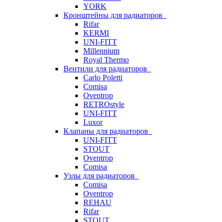
YORK
Кронштейны для радиаторов
Rifar
KERMI
UNI-FITT
Millennium
Royal Thermo
Вентили для радиаторов
Carlo Poletti
Comisa
Oventrop
RETROstyle
UNI-FITT
Luxor
Клапаны для радиаторов
UNI-FITT
STOUT
Oventrop
Comisa
Узлы для радиаторов
Comisa
Oventrop
REHAU
Rifar
STOUT