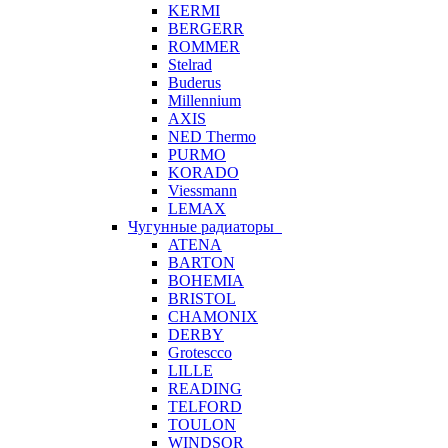
KERMI
BERGERR
ROMMER
Stelrad
Buderus
Millennium
AXIS
NED Thermo
PURMO
KORADO
Viessmann
LEMAX
Чугунные радиаторы
ATENA
BARTON
BOHEMIA
BRISTOL
CHAMONIX
DERBY
Grotescco
LILLE
READING
TELFORD
TOULON
WINDSOR