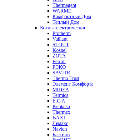
Thermagent
WARME
Комфортный Дом
Теплый Дом
Котлы электрические
Protherm
Vaillant
STOUT
Kospel
ZOTA
Ferroli
РЭКО
SAVITR
Thermo Trust
Элемент Комфорта
MIDEA
Termica
E.C.A
Kentatsu
Thermex
BAXI
Лемакс
Navien
Бастион