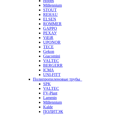
Hoobs
Millennium
STOUT
REHAU
ELSEN
ROMMER
GAPPO
РЕХАУ
ViEiR
UPONOR
TECE
Gekon
Giacomini
VALTEC
BERGERR
ICMA
UNI-FITT
Полипропиленовые трубы
SPK
VALTEC
FV-Plast
Lammin
Millennium
Kalde
ПОЛИТЭК