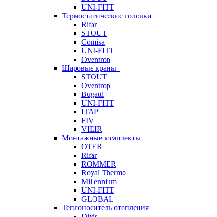
UNI-FITT
Термостатические головки
Rifar
STOUT
Comisa
UNI-FITT
Oventrop
Шаровые краны
STOUT
Oventrop
Bugatti
UNI-FITT
ITAP
FIV
VIEIR
Монтажные комплекты
OTER
Rifar
ROMMER
Royal Thermo
Millennium
UNI-FITT
GLOBAL
Теплоноситель отопления
Dixis