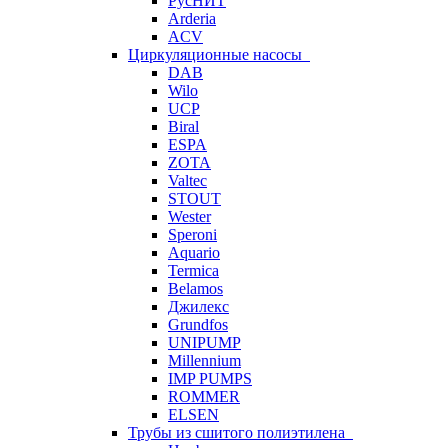
РусНИТ
Arderia
ACV
Циркуляционные насосы
DAB
Wilo
UCP
Biral
ESPA
ZOTA
Valtec
STOUT
Wester
Speroni
Aquario
Termica
Belamos
Джилекс
Grundfos
UNIPUMP
Millennium
IMP PUMPS
ROMMER
ELSEN
Трубы из сшитого полиэтилена