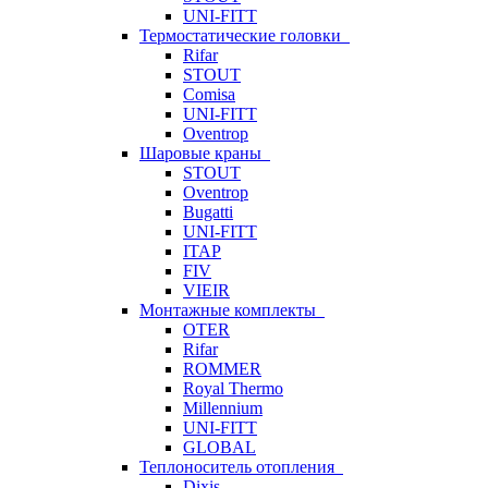
UNI-FITT
Термостатические головки
Rifar
STOUT
Comisa
UNI-FITT
Oventrop
Шаровые краны
STOUT
Oventrop
Bugatti
UNI-FITT
ITAP
FIV
VIEIR
Монтажные комплекты
OTER
Rifar
ROMMER
Royal Thermo
Millennium
UNI-FITT
GLOBAL
Теплоноситель отопления
Dixis