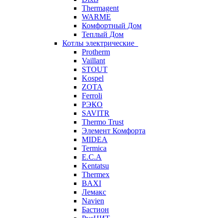
Thermagent
WARME
Комфортный Дом
Теплый Дом
Котлы электрические
Protherm
Vaillant
STOUT
Kospel
ZOTA
Ferroli
РЭКО
SAVITR
Thermo Trust
Элемент Комфорта
MIDEA
Termica
E.C.A
Kentatsu
Thermex
BAXI
Лемакс
Navien
Бастион