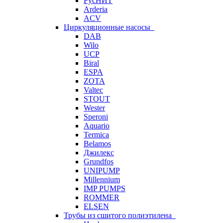
РусНИТ
Arderia
ACV
Циркуляционные насосы
DAB
Wilo
UCP
Biral
ESPA
ZOTA
Valtec
STOUT
Wester
Speroni
Aquario
Termica
Belamos
Джилекс
Grundfos
UNIPUMP
Millennium
IMP PUMPS
ROMMER
ELSEN
Трубы из сшитого полиэтилена