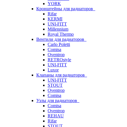
YORK
Кронштейны для радиаторов
Rifar
KERMI
UNI-FITT
Millennium
Royal Thermo
Вентили для радиаторов
Carlo Poletti
Comisa
Oventrop
RETROstyle
UNI-FITT
Luxor
Клапаны для радиаторов
UNI-FITT
STOUT
Oventrop
Comisa
Узлы для радиаторов
Comisa
Oventrop
REHAU
Rifar
STOUT