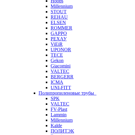
Hoobs
Millennium
STOUT
REHAU
ELSEN
ROMMER
GAPPO
РЕХАУ
ViEiR
UPONOR
TECE
Gekon
Giacomini
VALTEC
BERGERR
ICMA
UNI-FITT
Полипропиленовые трубы
SPK
VALTEC
FV-Plast
Lammin
Millennium
Kalde
ПОЛИТЭК