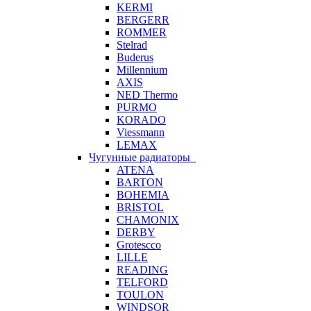
KERMI
BERGERR
ROMMER
Stelrad
Buderus
Millennium
AXIS
NED Thermo
PURMO
KORADO
Viessmann
LEMAX
Чугунные радиаторы
ATENA
BARTON
BOHEMIA
BRISTOL
CHAMONIX
DERBY
Grotescco
LILLE
READING
TELFORD
TOULON
WINDSOR