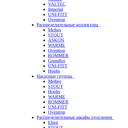
VALTEC
Imperial
UNI-FITT
Oventrop
Распределительные коллектора
Meibes
STOUT
ASKON
WARME
Oventrop
ROMMER
Grundfos
UNI-FITT
Hoobs
Насосные группы
Meibes
STOUT
Hoobs
WARME
ROMMER
UNI-FITT
Oventrop
Распределительные шкафы отопления
Elsen
STOUT