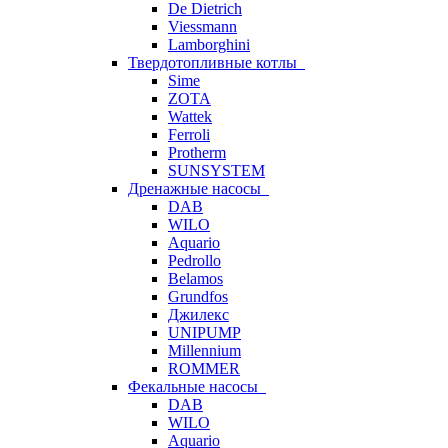
De Dietrich
Viessmann
Lamborghini
Твердотопливные котлы
Sime
ZOTA
Wattek
Ferroli
Protherm
SUNSYSTEM
Дренажные насосы
DAB
WILO
Aquario
Pedrollo
Belamos
Grundfos
Джилекс
UNIPUMP
Millennium
ROMMER
Фекальные насосы
DAB
WILO
Aquario