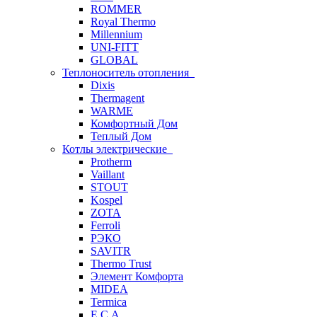
ROMMER
Royal Thermo
Millennium
UNI-FITT
GLOBAL
Теплоноситель отопления
Dixis
Thermagent
WARME
Комфортный Дом
Теплый Дом
Котлы электрические
Protherm
Vaillant
STOUT
Kospel
ZOTA
Ferroli
РЭКО
SAVITR
Thermo Trust
Элемент Комфорта
MIDEA
Termica
E.C.A