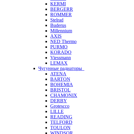
KERMI
BERGERR
ROMMER
Stelrad
Buderus
Millennium
AXIS
NED Thermo
PURMO
KORADO
Viessmann
LEMAX
Чугунные радиаторы
ATENA
BARTON
BOHEMIA
BRISTOL
CHAMONIX
DERBY
Grotescco
LILLE
READING
TELFORD
TOULON
WINDSOR