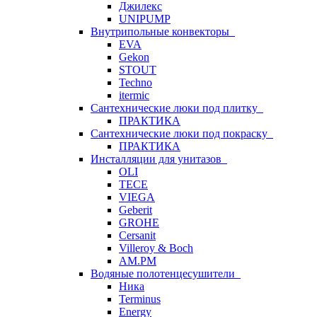
Джилекс
UNIPUMP
Внутрипольные конвекторы
EVA
Gekon
STOUT
Techno
itermic
Сантехнические люки под плитку
ПРАКТИКА
Сантехнические люки под покраску
ПРАКТИКА
Инсталляции для унитазов
OLI
TECE
VIEGA
Geberit
GROHE
Cersanit
Villeroy & Boch
AM.PM
Водяные полотенцесушители
Ника
Terminus
Energy