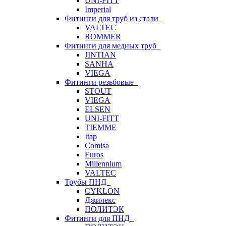
UNI-FITT
Imperial
Фитинги для труб из стали
VALTEC
ROMMER
Фитинги для медных труб
JINTIAN
SANHA
VIEGA
Фитинги резьбовые
STOUT
VIEGA
ELSEN
UNI-FITT
TIEMME
Itap
Comisa
Euros
Millennium
VALTEC
Трубы ПНД
CYKLON
Джилекс
ПОЛИТЭК
Фитинги для ПНД