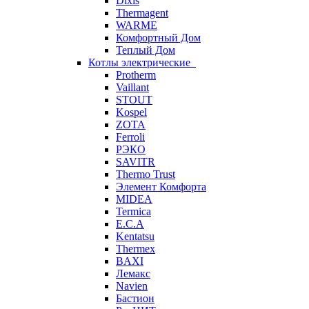
Dixis
Thermagent
WARME
Комфортный Дом
Теплый Дом
Котлы электрические
Protherm
Vaillant
STOUT
Kospel
ZOTA
Ferroli
РЭКО
SAVITR
Thermo Trust
Элемент Комфорта
MIDEA
Termica
E.C.A
Kentatsu
Thermex
BAXI
Лемакс
Navien
Бастион