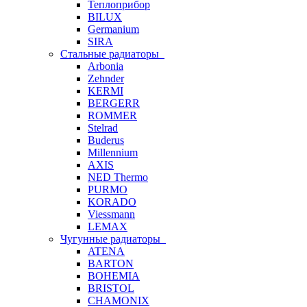
Теплоприбор
BILUX
Germanium
SIRA
Стальные радиаторы
Arbonia
Zehnder
KERMI
BERGERR
ROMMER
Stelrad
Buderus
Millennium
AXIS
NED Thermo
PURMO
KORADO
Viessmann
LEMAX
Чугунные радиаторы
ATENA
BARTON
BOHEMIA
BRISTOL
CHAMONIX