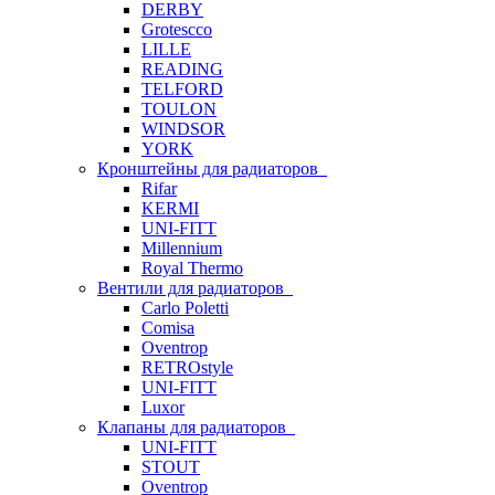
DERBY
Grotescco
LILLE
READING
TELFORD
TOULON
WINDSOR
YORK
Кронштейны для радиаторов
Rifar
KERMI
UNI-FITT
Millennium
Royal Thermo
Вентили для радиаторов
Carlo Poletti
Comisa
Oventrop
RETROstyle
UNI-FITT
Luxor
Клапаны для радиаторов
UNI-FITT
STOUT
Oventrop