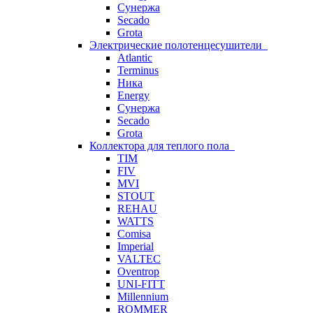
Сунержа
Secado
Grota
Электрические полотенцесушители
Atlantic
Terminus
Ника
Energy
Сунержа
Secado
Grota
Коллектора для теплого пола
TIM
FIV
MVI
STOUT
REHAU
WATTS
Comisa
Imperial
VALTEC
Oventrop
UNI-FITT
Millennium
ROMMER