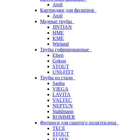
Atoll
Картриджи для фильтров
Atoll
Медные трубы
JINTIAN
HME
KME
Wieland
Трубы гофрированные
Elsen
Gekon
STOUT
UNI-FITT
Трубы из стали
Sanha
VIEGA
LAVITA
VALTEC
NEPTUN
Stahlmann
ROMMER
Фитинги для сшитого полиэтилена
TECE
STOUT
ELSEN