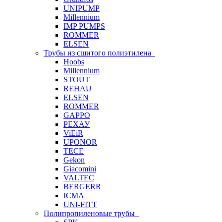
UNIPUMP
Millennium
IMP PUMPS
ROMMER
ELSEN
Трубы из сшитого полиэтилена
Hoobs
Millennium
STOUT
REHAU
ELSEN
ROMMER
GAPPO
РЕХАУ
ViEiR
UPONOR
TECE
Gekon
Giacomini
VALTEC
BERGERR
ICMA
UNI-FITT
Полипропиленовые трубы