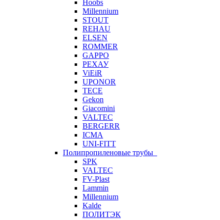
Hoobs
Millennium
STOUT
REHAU
ELSEN
ROMMER
GAPPO
РЕХАУ
ViEiR
UPONOR
TECE
Gekon
Giacomini
VALTEC
BERGERR
ICMA
UNI-FITT
Полипропиленовые трубы
SPK
VALTEC
FV-Plast
Lammin
Millennium
Kalde
ПОЛИТЭК