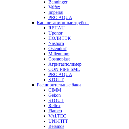
Banninger
Valfex
Imperial
PRO AQUA
Канализационные трубы
REHAU
Uponor
ПОЛИТЭК
Nashorn
Ostendorf
Millennium
Cosmoplast
Агригазполимер
CON-PIPE SML
PRO AQUA
STOUT
Расширительные баки
CIMM
Gekon
STOUT
Reflex
Flamco
VALTEC
UNI-FITT
Belamos