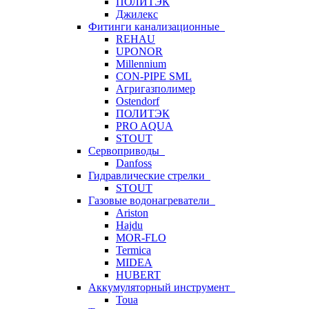
ПОЛИТЭК
Джилекс
Фитинги канализационные
REHAU
UPONOR
Millennium
CON-PIPE SML
Агригазполимер
Ostendorf
ПОЛИТЭК
PRO AQUA
STOUT
Сервоприводы
Danfoss
Гидравлические стрелки
STOUT
Газовые водонагреватели
Ariston
Hajdu
MOR-FLO
Termica
MIDEA
HUBERT
Аккумуляторный инструмент
Toua