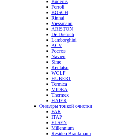
Buderus
Ferroli
BOSCH
Rinnai
Viessmann
ARISTON
De Dietrich
Lamborghini
ACV
Ростов
Navien
Sime
Kentatsu
WOLF
HUBERT
Termica
MIDEA
Thermex
HAIER
Фильтры тонкой очистки
FAR
ITAP
ELSEN
Millennium
Resideo Braukmann