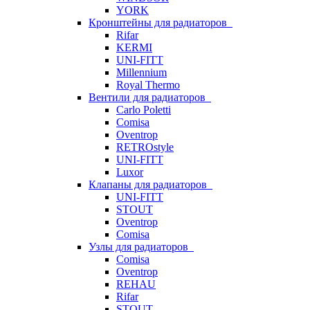
YORK
Кронштейны для радиаторов
Rifar
KERMI
UNI-FITT
Millennium
Royal Thermo
Вентили для радиаторов
Carlo Poletti
Comisa
Oventrop
RETROstyle
UNI-FITT
Luxor
Клапаны для радиаторов
UNI-FITT
STOUT
Oventrop
Comisa
Узлы для радиаторов
Comisa
Oventrop
REHAU
Rifar
STOUT