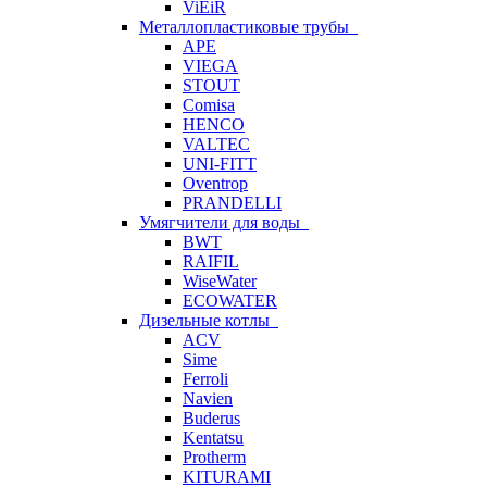
ViEiR
Металлопластиковые трубы
APE
VIEGA
STOUT
Comisa
HENCO
VALTEC
UNI-FITT
Oventrop
PRANDELLI
Умягчители для воды
BWT
RAIFIL
WiseWater
ECOWATER
Дизельные котлы
ACV
Sime
Ferroli
Navien
Buderus
Kentatsu
Protherm
KITURAMI