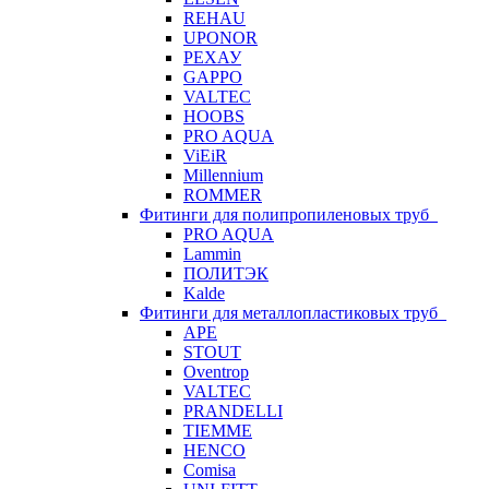
REHAU
UPONOR
РЕХАУ
GAPPO
VALTEC
HOOBS
PRO AQUA
ViEiR
Millennium
ROMMER
Фитинги для полипропиленовых труб
PRO AQUA
Lammin
ПОЛИТЭК
Kalde
Фитинги для металлопластиковых труб
APE
STOUT
Oventrop
VALTEC
PRANDELLI
TIEMME
HENCO
Comisa