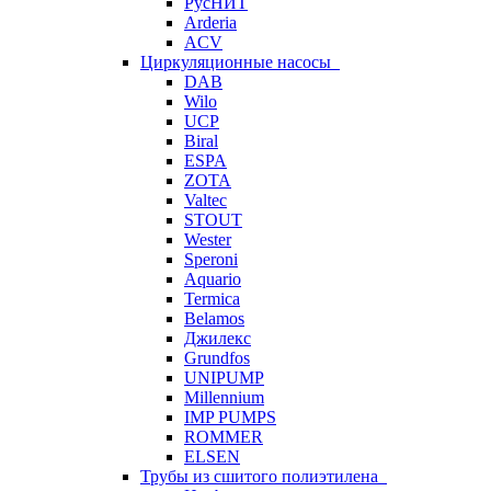
РусНИТ
Arderia
ACV
Циркуляционные насосы
DAB
Wilo
UCP
Biral
ESPA
ZOTA
Valtec
STOUT
Wester
Speroni
Aquario
Termica
Belamos
Джилекс
Grundfos
UNIPUMP
Millennium
IMP PUMPS
ROMMER
ELSEN
Трубы из сшитого полиэтилена