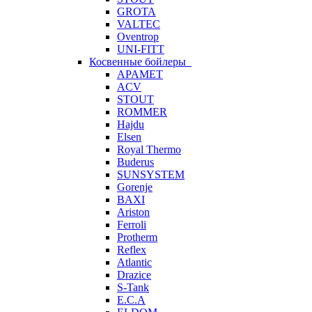
GROTA
VALTEC
Oventrop
UNI-FITT
Косвенные бойлеры
APAMET
ACV
STOUT
ROMMER
Hajdu
Elsen
Royal Thermo
Buderus
SUNSYSTEM
Gorenje
BAXI
Ariston
Ferroli
Protherm
Reflex
Atlantic
Drazice
S-Tank
E.C.A