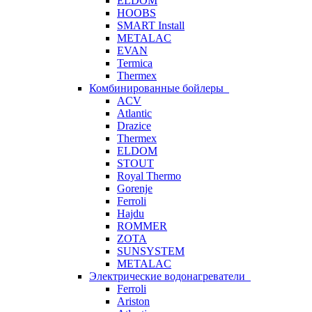
ELDOM
HOOBS
SMART Install
METALAC
EVAN
Termica
Thermex
Комбинированные бойлеры
ACV
Atlantic
Drazice
Thermex
ELDOM
STOUT
Royal Thermo
Gorenje
Ferroli
Hajdu
ROMMER
ZOTA
SUNSYSTEM
METALAC
Электрические водонагреватели
Ferroli
Ariston