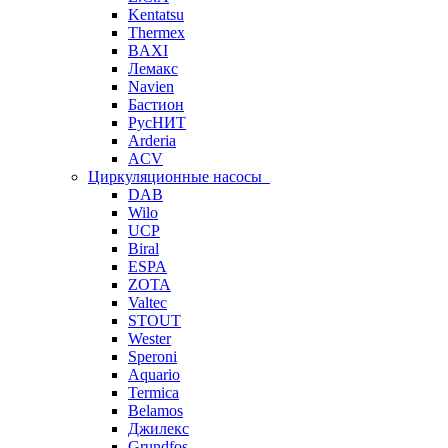
Kentatsu
Thermex
BAXI
Лемакс
Navien
Бастион
РусНИТ
Arderia
ACV
Циркуляционные насосы
DAB
Wilo
UCP
Biral
ESPA
ZOTA
Valtec
STOUT
Wester
Speroni
Aquario
Termica
Belamos
Джилекс
Grundfos