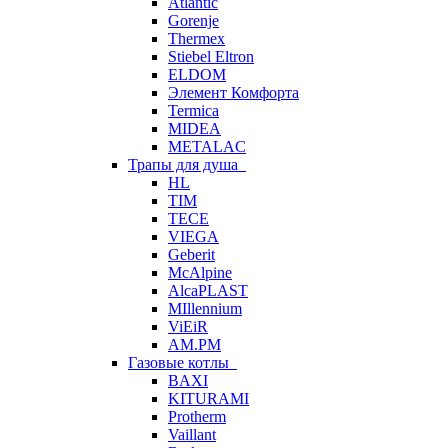
Atlantic
Gorenje
Thermex
Stiebel Eltron
ELDOM
Элемент Комфорта
Termica
MIDEA
METALAC
Трапы для душа
HL
TIM
TECE
VIEGA
Geberit
McAlpine
AlcaPLAST
MIllennium
ViEiR
AM.PM
Газовые котлы
BAXI
KITURAMI
Protherm
Vaillant