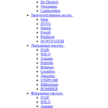
De Dietrich
Viessmann
Lamborghini
Твердотопливные котлы
Sime
ZOTA
Wattek
Ferroli
Protherm
SUNSYSTEM
Дренажные насосы
DAB
WILO
Aquario
Pedrollo
Belamos
Grundfos
Джилекс
UNIPUMP
Millennium
ROMMER
Фекальные насосы
DAB
WILO
Aquario