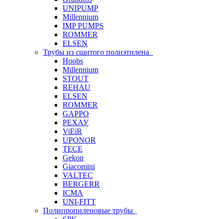
UNIPUMP
Millennium
IMP PUMPS
ROMMER
ELSEN
Трубы из сшитого полиэтилена
Hoobs
Millennium
STOUT
REHAU
ELSEN
ROMMER
GAPPO
РЕХАУ
ViEiR
UPONOR
TECE
Gekon
Giacomini
VALTEC
BERGERR
ICMA
UNI-FITT
Полипропиленовые трубы