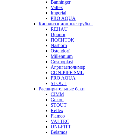
Banninger
Valfex
Imperial
PRO AQUA
Канализационные трубы
REHAU
Uponor
ПОЛИТЭК
Nashorn
Ostendorf
Millennium
Cosmoplast
Агригазполимер
CON-PIPE SML
PRO AQUA
STOUT
Расширительные баки
CIMM
Gekon
STOUT
Reflex
Flamco
VALTEC
UNI-FITT
Belamos