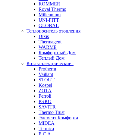
ROMMER
Royal Thermo
Millennium
UNI-FITT
GLOBAL
Теплоноситель отопления
Dixis
Thermagent
WARME
Комфортный Дом
Теплый Дом
Котлы электрические
Protherm
Vaillant
STOUT
Kospel
ZOTA
Ferroli
РЭКО
SAVITR
Thermo Trust
Элемент Комфорта
MIDEA
Termica
E.C.A