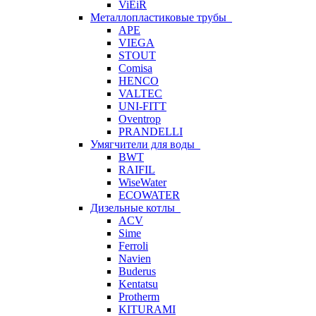
ViEiR
Металлопластиковые трубы
APE
VIEGA
STOUT
Comisa
HENCO
VALTEC
UNI-FITT
Oventrop
PRANDELLI
Умягчители для воды
BWT
RAIFIL
WiseWater
ECOWATER
Дизельные котлы
ACV
Sime
Ferroli
Navien
Buderus
Kentatsu
Protherm
KITURAMI