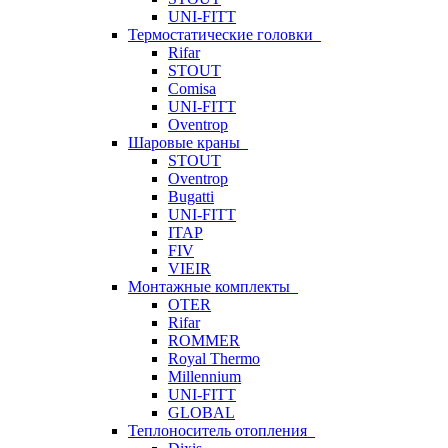
UNI-FITT
Термостатические головки
Rifar
STOUT
Comisa
UNI-FITT
Oventrop
Шаровые краны
STOUT
Oventrop
Bugatti
UNI-FITT
ITAP
FIV
VIEIR
Монтажные комплекты
OTER
Rifar
ROMMER
Royal Thermo
Millennium
UNI-FITT
GLOBAL
Теплоноситель отопления