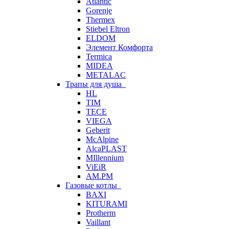
Atlantic
Gorenje
Thermex
Stiebel Eltron
ELDOM
Элемент Комфорта
Termica
MIDEA
METALAC
Трапы для душа
HL
TIM
TECE
VIEGA
Geberit
McAlpine
AlcaPLAST
MIllennium
ViEiR
AM.PM
Газовые котлы
BAXI
KITURAMI
Protherm
Vaillant