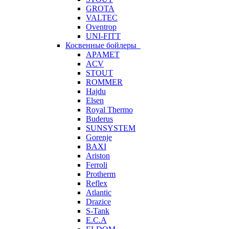
GROTA
VALTEC
Oventrop
UNI-FITT
Косвенные бойлеры
APAMET
ACV
STOUT
ROMMER
Hajdu
Elsen
Royal Thermo
Buderus
SUNSYSTEM
Gorenje
BAXI
Ariston
Ferroli
Protherm
Reflex
Atlantic
Drazice
S-Tank
E.C.A