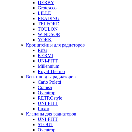
DERBY
Grotescco
LILLE
READING
TELFORD
TOULON
WINDSOR
YORK
Кронштейны для радиаторов
Rifar
KERMI
UNI-FITT
Millennium
Royal Thermo
Вентили для радиаторов
Carlo Poletti
Comisa
Oventrop
RETROstyle
UNI-FITT
Luxor
Клапаны для радиаторов
UNI-FITT
STOUT
Oventrop