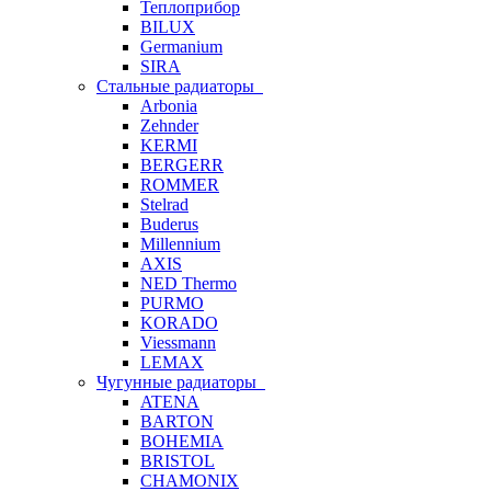
Теплоприбор
BILUX
Germanium
SIRA
Стальные радиаторы
Arbonia
Zehnder
KERMI
BERGERR
ROMMER
Stelrad
Buderus
Millennium
AXIS
NED Thermo
PURMO
KORADO
Viessmann
LEMAX
Чугунные радиаторы
ATENA
BARTON
BOHEMIA
BRISTOL
CHAMONIX