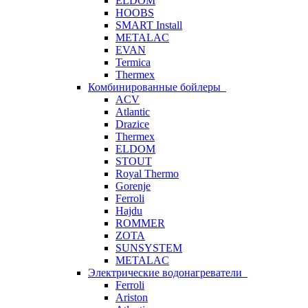
ELDOM
HOOBS
SMART Install
METALAC
EVAN
Termica
Thermex
Комбинированные бойлеры
ACV
Atlantic
Drazice
Thermex
ELDOM
STOUT
Royal Thermo
Gorenje
Ferroli
Hajdu
ROMMER
ZOTA
SUNSYSTEM
METALAC
Электрические водонагреватели
Ferroli
Ariston