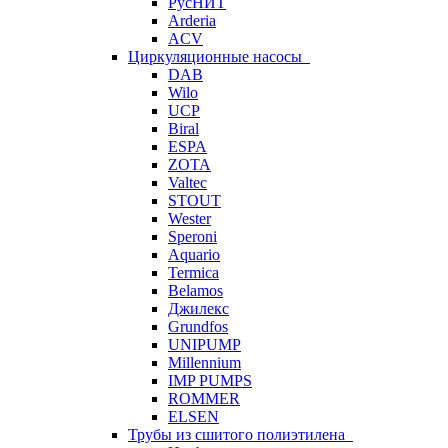
РусНИТ
Arderia
ACV
Циркуляционные насосы
DAB
Wilo
UCP
Biral
ESPA
ZOTA
Valtec
STOUT
Wester
Speroni
Aquario
Termica
Belamos
Джилекс
Grundfos
UNIPUMP
Millennium
IMP PUMPS
ROMMER
ELSEN
Трубы из сшитого полиэтилена