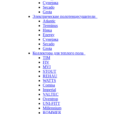
Сунержа
Secado
Grota
Электрические полотенцесушители
Atlantic
Terminus
Ника
Energy
Сунержа
Secado
Grota
Коллектора для теплого пола
TIM
FIV
MVI
STOUT
REHAU
WATTS
Comisa
Imperial
VALTEC
Oventrop
UNI-FITT
Millennium
ROMMER