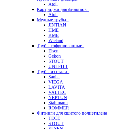
Atoll
Картриджи для фильтров
Atoll
Медные трубы
JINTIAN
HME
KME
Wieland
Трубы гофрированные
Elsen
Gekon
STOUT
UNI-FITT
Трубы из стали
Sanha
VIEGA
LAVITA
VALTEC
NEPTUN
Stahlmann
ROMMER
Фитинги для сшитого полиэтилена
TECE
STOUT
ELSEN