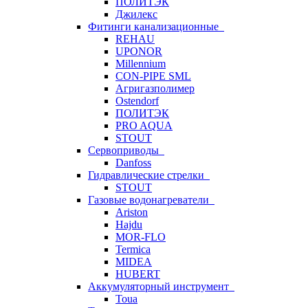
ПОЛИТЭК
Джилекс
Фитинги канализационные
REHAU
UPONOR
Millennium
CON-PIPE SML
Агригазполимер
Ostendorf
ПОЛИТЭК
PRO AQUA
STOUT
Сервоприводы
Danfoss
Гидравлические стрелки
STOUT
Газовые водонагреватели
Ariston
Hajdu
MOR-FLO
Termica
MIDEA
HUBERT
Аккумуляторный инструмент
Toua