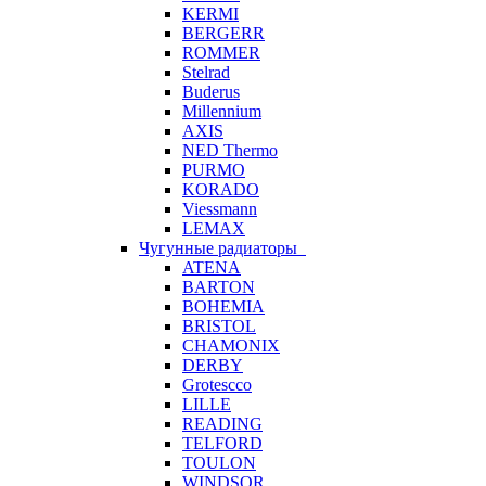
KERMI
BERGERR
ROMMER
Stelrad
Buderus
Millennium
AXIS
NED Thermo
PURMO
KORADO
Viessmann
LEMAX
Чугунные радиаторы
ATENA
BARTON
BOHEMIA
BRISTOL
CHAMONIX
DERBY
Grotescco
LILLE
READING
TELFORD
TOULON
WINDSOR