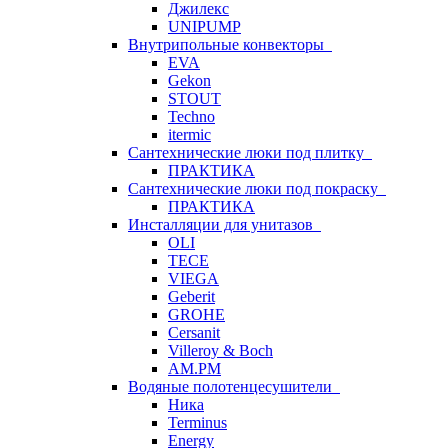
Джилекс
UNIPUMP
Внутрипольные конвекторы
EVA
Gekon
STOUT
Techno
itermic
Сантехнические люки под плитку
ПРАКТИКА
Сантехнические люки под покраску
ПРАКТИКА
Инсталляции для унитазов
OLI
TECE
VIEGA
Geberit
GROHE
Cersanit
Villeroy & Boch
AM.PM
Водяные полотенцесушители
Ника
Terminus
Energy