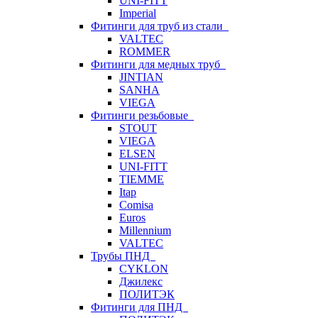
UNI-FITT
Imperial
Фитинги для труб из стали
VALTEC
ROMMER
Фитинги для медных труб
JINTIAN
SANHA
VIEGA
Фитинги резьбовые
STOUT
VIEGA
ELSEN
UNI-FITT
TIEMME
Itap
Comisa
Euros
Millennium
VALTEC
Трубы ПНД
CYKLON
Джилекс
ПОЛИТЭК
Фитинги для ПНД