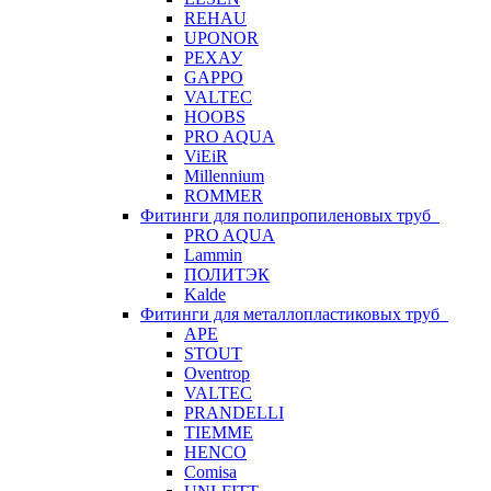
REHAU
UPONOR
РЕХАУ
GAPPO
VALTEC
HOOBS
PRO AQUA
ViEiR
Millennium
ROMMER
Фитинги для полипропиленовых труб
PRO AQUA
Lammin
ПОЛИТЭК
Kalde
Фитинги для металлопластиковых труб
APE
STOUT
Oventrop
VALTEC
PRANDELLI
TIEMME
HENCO
Comisa