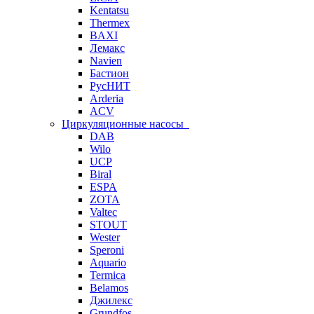
Kentatsu
Thermex
BAXI
Лемакс
Navien
Бастион
РусНИТ
Arderia
ACV
Циркуляционные насосы
DAB
Wilo
UCP
Biral
ESPA
ZOTA
Valtec
STOUT
Wester
Speroni
Aquario
Termica
Belamos
Джилекс
Grundfos