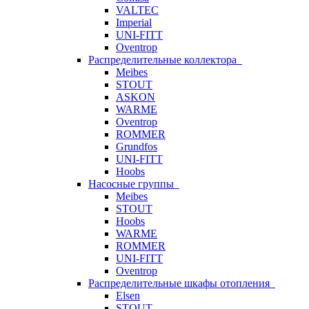
VALTEC
Imperial
UNI-FITT
Oventrop
Распределительные коллектора
Meibes
STOUT
ASKON
WARME
Oventrop
ROMMER
Grundfos
UNI-FITT
Hoobs
Насосные группы
Meibes
STOUT
Hoobs
WARME
ROMMER
UNI-FITT
Oventrop
Распределительные шкафы отопления
Elsen
STOUT