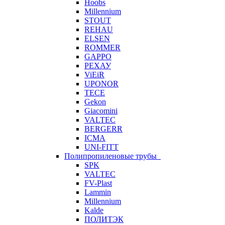
Hoobs
Millennium
STOUT
REHAU
ELSEN
ROMMER
GAPPO
РЕХАУ
ViEiR
UPONOR
TECE
Gekon
Giacomini
VALTEC
BERGERR
ICMA
UNI-FITT
Полипропиленовые трубы
SPK
VALTEC
FV-Plast
Lammin
Millennium
Kalde
ПОЛИТЭК