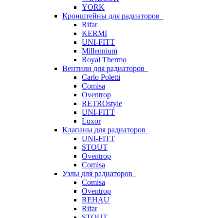
YORK
Кронштейны для радиаторов
Rifar
KERMI
UNI-FITT
Millennium
Royal Thermo
Вентили для радиаторов
Carlo Poletti
Comisa
Oventrop
RETROstyle
UNI-FITT
Luxor
Клапаны для радиаторов
UNI-FITT
STOUT
Oventrop
Comisa
Узлы для радиаторов
Comisa
Oventrop
REHAU
Rifar
STOUT