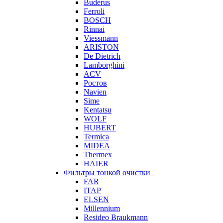
Buderus
Ferroli
BOSCH
Rinnai
Viessmann
ARISTON
De Dietrich
Lamborghini
ACV
Ростов
Navien
Sime
Kentatsu
WOLF
HUBERT
Termica
MIDEA
Thermex
HAIER
Фильтры тонкой очистки
FAR
ITAP
ELSEN
Millennium
Resideo Braukmann