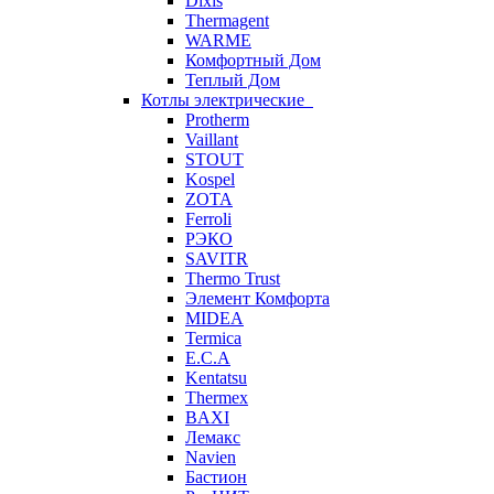
Dixis
Thermagent
WARME
Комфортный Дом
Теплый Дом
Котлы электрические
Protherm
Vaillant
STOUT
Kospel
ZOTA
Ferroli
РЭКО
SAVITR
Thermo Trust
Элемент Комфорта
MIDEA
Termica
E.C.A
Kentatsu
Thermex
BAXI
Лемакс
Navien
Бастион