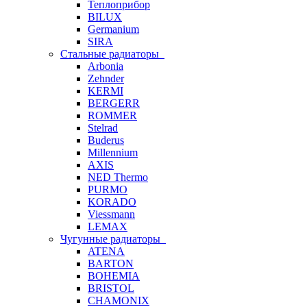
Теплоприбор
BILUX
Germanium
SIRA
Стальные радиаторы
Arbonia
Zehnder
KERMI
BERGERR
ROMMER
Stelrad
Buderus
Millennium
AXIS
NED Thermo
PURMO
KORADO
Viessmann
LEMAX
Чугунные радиаторы
ATENA
BARTON
BOHEMIA
BRISTOL
CHAMONIX