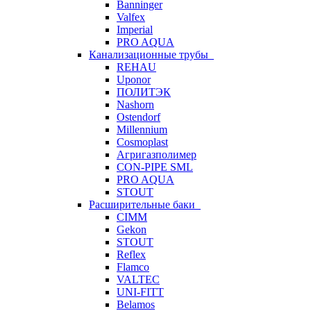
Banninger
Valfex
Imperial
PRO AQUA
Канализационные трубы
REHAU
Uponor
ПОЛИТЭК
Nashorn
Ostendorf
Millennium
Cosmoplast
Агригазполимер
CON-PIPE SML
PRO AQUA
STOUT
Расширительные баки
CIMM
Gekon
STOUT
Reflex
Flamco
VALTEC
UNI-FITT
Belamos