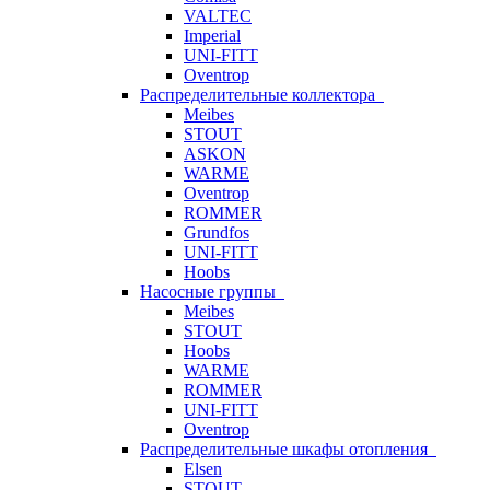
VALTEC
Imperial
UNI-FITT
Oventrop
Распределительные коллектора
Meibes
STOUT
ASKON
WARME
Oventrop
ROMMER
Grundfos
UNI-FITT
Hoobs
Насосные группы
Meibes
STOUT
Hoobs
WARME
ROMMER
UNI-FITT
Oventrop
Распределительные шкафы отопления
Elsen
STOUT