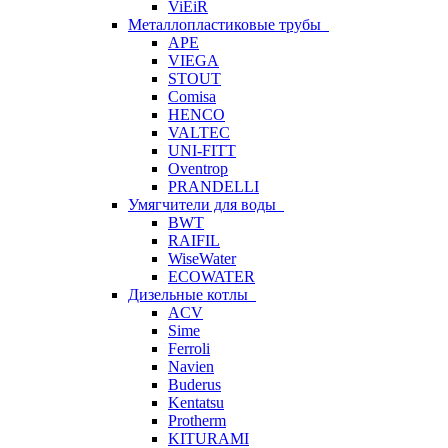
ViEiR
Металлопластиковые трубы
APE
VIEGA
STOUT
Comisa
HENCO
VALTEC
UNI-FITT
Oventrop
PRANDELLI
Умягчители для воды
BWT
RAIFIL
WiseWater
ECOWATER
Дизельные котлы
ACV
Sime
Ferroli
Navien
Buderus
Kentatsu
Protherm
KITURAMI