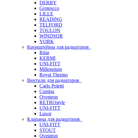
DERBY
Grotescco
LILLE
READING
TELFORD
TOULON
WINDSOR
YORK
Кронштейны для радиаторов
Rifar
KERMI
UNI-FITT
Millennium
Royal Thermo
Вентили для радиаторов
Carlo Poletti
Comisa
Oventrop
RETROstyle
UNI-FITT
Luxor
Клапаны для радиаторов
UNI-FITT
STOUT
Oventrop