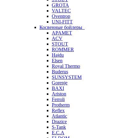
GROTA
VALTEC
Oventrop
UNI-FITT
Косвенные бойлеры
APAMET
ACV
STOUT
ROMMER
Hajdu
Elsen
Royal Thermo
Buderus
SUNSYSTEM
Gorenje
BAXI
Ariston
Ferroli
Protherm
Reflex
Atlantic
Drazice
S-Tank
E.C.A