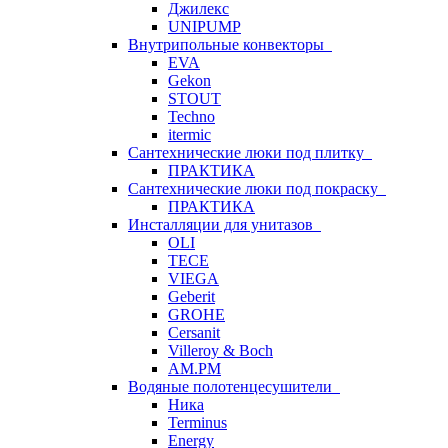
Джилекс
UNIPUMP
Внутрипольные конвекторы
EVA
Gekon
STOUT
Techno
itermic
Сантехнические люки под плитку
ПРАКТИКА
Сантехнические люки под покраску
ПРАКТИКА
Инсталляции для унитазов
OLI
TECE
VIEGA
Geberit
GROHE
Cersanit
Villeroy & Boch
AM.PM
Водяные полотенцесушители
Ника
Terminus
Energy