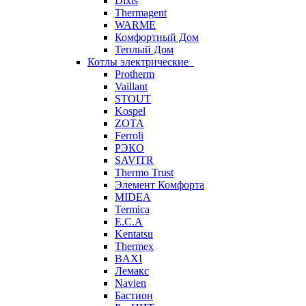
Dixis
Thermagent
WARME
Комфортный Дом
Теплый Дом
Котлы электрические
Protherm
Vaillant
STOUT
Kospel
ZOTA
Ferroli
РЭКО
SAVITR
Thermo Trust
Элемент Комфорта
MIDEA
Termica
E.C.A
Kentatsu
Thermex
BAXI
Лемакс
Navien
Бастион