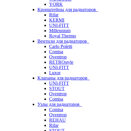
YORK
Кронштейны для радиаторов
Rifar
KERMI
UNI-FITT
Millennium
Royal Thermo
Вентили для радиаторов
Carlo Poletti
Comisa
Oventrop
RETROstyle
UNI-FITT
Luxor
Клапаны для радиаторов
UNI-FITT
STOUT
Oventrop
Comisa
Узлы для радиаторов
Comisa
Oventrop
REHAU
Rifar
STOUT