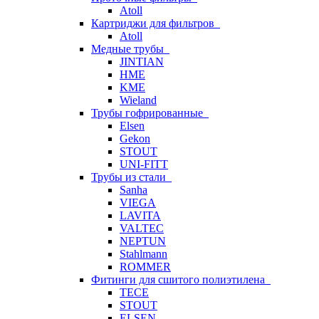
Atoll
Картриджи для фильтров
Atoll
Медные трубы
JINTIAN
HME
KME
Wieland
Трубы гофрированные
Elsen
Gekon
STOUT
UNI-FITT
Трубы из стали
Sanha
VIEGA
LAVITA
VALTEC
NEPTUN
Stahlmann
ROMMER
Фитинги для сшитого полиэтилена
TECE
STOUT
ELSEN