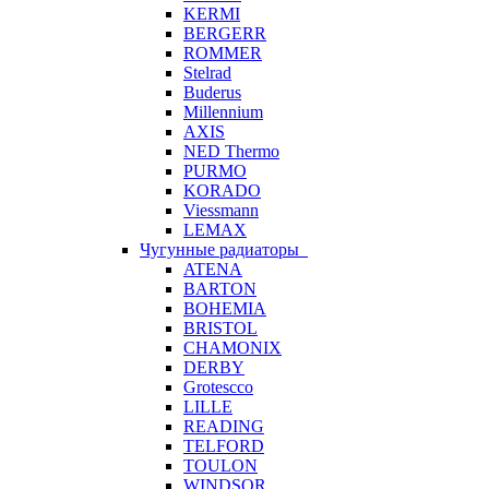
KERMI
BERGERR
ROMMER
Stelrad
Buderus
Millennium
AXIS
NED Thermo
PURMO
KORADO
Viessmann
LEMAX
Чугунные радиаторы
ATENA
BARTON
BOHEMIA
BRISTOL
CHAMONIX
DERBY
Grotescco
LILLE
READING
TELFORD
TOULON
WINDSOR