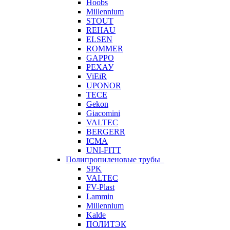
Hoobs
Millennium
STOUT
REHAU
ELSEN
ROMMER
GAPPO
РЕХАУ
ViEiR
UPONOR
TECE
Gekon
Giacomini
VALTEC
BERGERR
ICMA
UNI-FITT
Полипропиленовые трубы
SPK
VALTEC
FV-Plast
Lammin
Millennium
Kalde
ПОЛИТЭК