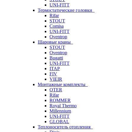
UNI-FITT
Термостатические головки
Rifar
STOUT
Comisa
UNI-FITT
Oventrop
Шаровые краны
STOUT
Oventrop
Bugatti
UNI-FITT
ITAP
FIV
VIEIR
Монтажные комплекты
OTER
Rifar
ROMMER
Royal Thermo
Millennium
UNI-FITT
GLOBAL
Теплоноситель отопления