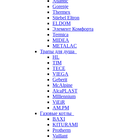
Atlantic
Gorenje
Thermex
Stiebel Eltron
ELDOM
Элемент Комфорта
Termica
MIDEA
METALAC
Трапы для душа
HL
TIM
TECE
VIEGA
Geberit
McAlpine
AlcaPLAST
MIllennium
ViEiR
AM.PM
Газовые котлы
BAXI
KITURAMI
Protherm
Vaillant