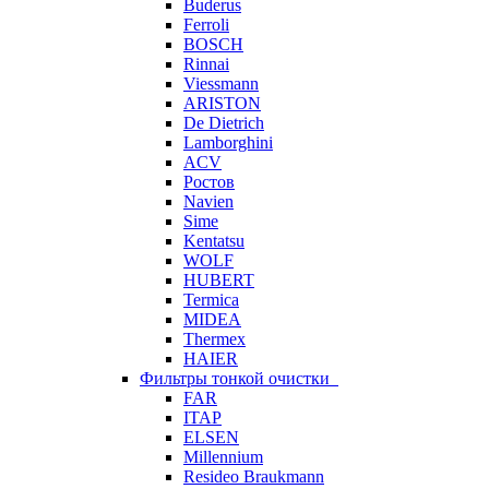
Buderus
Ferroli
BOSCH
Rinnai
Viessmann
ARISTON
De Dietrich
Lamborghini
ACV
Ростов
Navien
Sime
Kentatsu
WOLF
HUBERT
Termica
MIDEA
Thermex
HAIER
Фильтры тонкой очистки
FAR
ITAP
ELSEN
Millennium
Resideo Braukmann