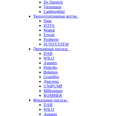
De Dietrich
Viessmann
Lamborghini
Твердотопливные котлы
Sime
ZOTA
Wattek
Ferroli
Protherm
SUNSYSTEM
Дренажные насосы
DAB
WILO
Aquario
Pedrollo
Belamos
Grundfos
Джилекс
UNIPUMP
Millennium
ROMMER
Фекальные насосы
DAB
WILO
Aquario