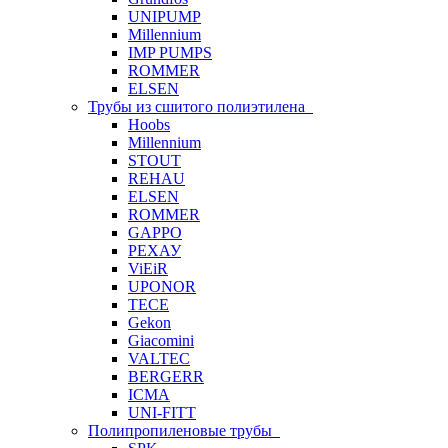
UNIPUMP
Millennium
IMP PUMPS
ROMMER
ELSEN
Трубы из сшитого полиэтилена
Hoobs
Millennium
STOUT
REHAU
ELSEN
ROMMER
GAPPO
РЕХАУ
ViEiR
UPONOR
TECE
Gekon
Giacomini
VALTEC
BERGERR
ICMA
UNI-FITT
Полипропиленовые трубы