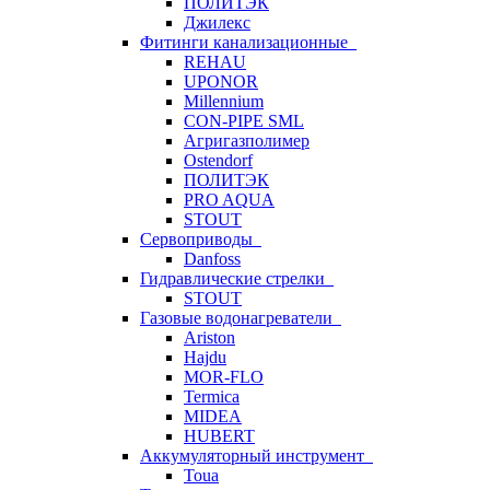
ПОЛИТЭК
Джилекс
Фитинги канализационные
REHAU
UPONOR
Millennium
CON-PIPE SML
Агригазполимер
Ostendorf
ПОЛИТЭК
PRO AQUA
STOUT
Сервоприводы
Danfoss
Гидравлические стрелки
STOUT
Газовые водонагреватели
Ariston
Hajdu
MOR-FLO
Termica
MIDEA
HUBERT
Аккумуляторный инструмент
Toua