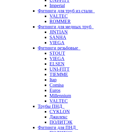
UNI-FITT
Imperial
Фитинги для труб из стали
VALTEC
ROMMER
Фитинги для медных труб
JINTIAN
SANHA
VIEGA
Фитинги резьбовые
STOUT
VIEGA
ELSEN
UNI-FITT
TIEMME
Itap
Comisa
Euros
Millennium
VALTEC
Трубы ПНД
CYKLON
Джилекс
ПОЛИТЭК
Фитинги для ПНД