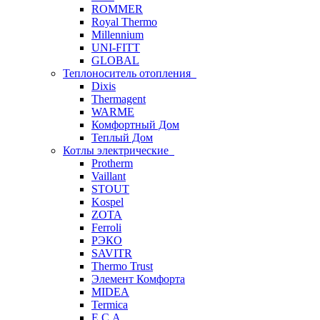
ROMMER
Royal Thermo
Millennium
UNI-FITT
GLOBAL
Теплоноситель отопления
Dixis
Thermagent
WARME
Комфортный Дом
Теплый Дом
Котлы электрические
Protherm
Vaillant
STOUT
Kospel
ZOTA
Ferroli
РЭКО
SAVITR
Thermo Trust
Элемент Комфорта
MIDEA
Termica
E.C.A