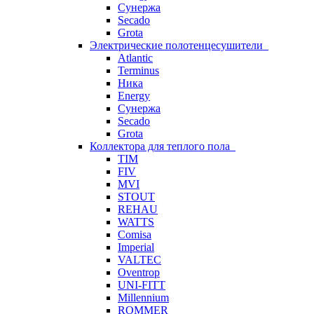
Сунержа
Secado
Grota
Электрические полотенцесушители
Atlantic
Terminus
Ника
Energy
Сунержа
Secado
Grota
Коллектора для теплого пола
TIM
FIV
MVI
STOUT
REHAU
WATTS
Comisa
Imperial
VALTEC
Oventrop
UNI-FITT
Millennium
ROMMER