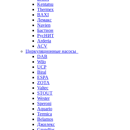
Kentatsu
Thermex
BAXI
Лемакс
Navien
Бастион
РусНИТ
Arderia
ACV
Циркуляционные насосы
DAB
Wilo
UCP
Biral
ESPA
ZOTA
Valtec
STOUT
Wester
Speroni
Aquario
Termica
Belamos
Джилекс
Grundfos