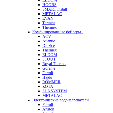
ELDOM
HOOBS
SMART Install
METALAC
EVAN
Termica
Thermex
Комбинированные бойлеры
ACV
Atlantic
Drazice
Thermex
ELDOM
STOUT
Royal Thermo
Gorenje
Ferroli
Hajdu
ROMMER
ZOTA
SUNSYSTEM
METALAC
Электрические водонагреватели
Ferroli
Ariston