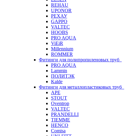
REHAU
UPONOR
РЕХАУ
GAPPO
VALTEC
HOOBS
PRO AQUA
ViEiR
Millennium
ROMMER
Фитинги для полипропиленовых труб
PRO AQUA
Lammin
ПОЛИТЭК
Kalde
Фитинги для металлопластиковых труб
APE
STOUT
Oventrop
VALTEC
PRANDELLI
TIEMME
HENCO
Comisa