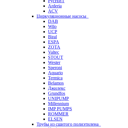
РусНИТ
Arderia
ACV
Циркуляционные насосы
DAB
Wilo
UCP
Biral
ESPA
ZOTA
Valtec
STOUT
Wester
Speroni
Aquario
Termica
Belamos
Джилекс
Grundfos
UNIPUMP
Millennium
IMP PUMPS
ROMMER
ELSEN
Трубы из сшитого полиэтилена