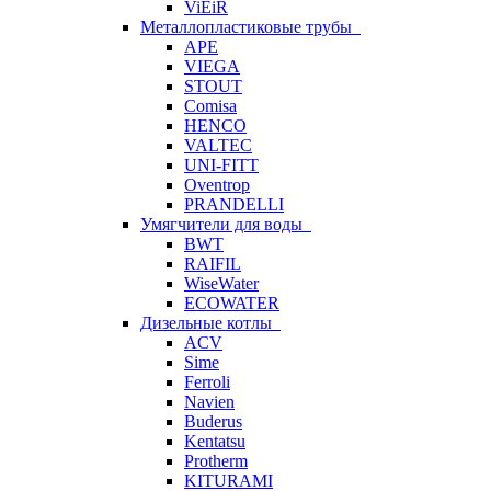
ViEiR
Металлопластиковые трубы
APE
VIEGA
STOUT
Comisa
HENCO
VALTEC
UNI-FITT
Oventrop
PRANDELLI
Умягчители для воды
BWT
RAIFIL
WiseWater
ECOWATER
Дизельные котлы
ACV
Sime
Ferroli
Navien
Buderus
Kentatsu
Protherm
KITURAMI