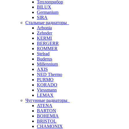
Теплоприбор
BILUX
Germanium
SIRA
Стальные радиаторы
Arbonia
Zehnder
KERMI
BERGERR
ROMMER
Stelrad
Buderus
Millennium
AXIS
NED Thermo
PURMO
KORADO
Viessmann
LEMAX
Чугунные радиаторы
ATENA
BARTON
BOHEMIA
BRISTOL
CHAMONIX