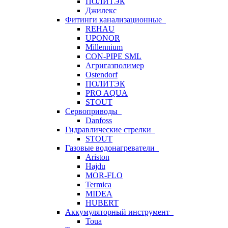
ПОЛИТЭК
Джилекс
Фитинги канализационные
REHAU
UPONOR
Millennium
CON-PIPE SML
Агригазполимер
Ostendorf
ПОЛИТЭК
PRO AQUA
STOUT
Сервоприводы
Danfoss
Гидравлические стрелки
STOUT
Газовые водонагреватели
Ariston
Hajdu
MOR-FLO
Termica
MIDEA
HUBERT
Аккумуляторный инструмент
Toua