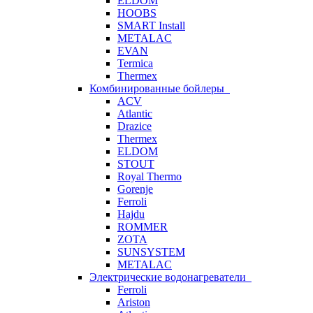
ELDOM
HOOBS
SMART Install
METALAC
EVAN
Termica
Thermex
Комбинированные бойлеры
ACV
Atlantic
Drazice
Thermex
ELDOM
STOUT
Royal Thermo
Gorenje
Ferroli
Hajdu
ROMMER
ZOTA
SUNSYSTEM
METALAC
Электрические водонагреватели
Ferroli
Ariston