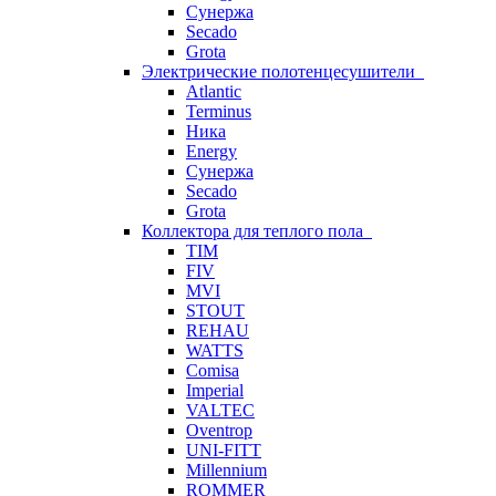
Сунержа
Secado
Grota
Электрические полотенцесушители
Atlantic
Terminus
Ника
Energy
Сунержа
Secado
Grota
Коллектора для теплого пола
TIM
FIV
MVI
STOUT
REHAU
WATTS
Comisa
Imperial
VALTEC
Oventrop
UNI-FITT
Millennium
ROMMER