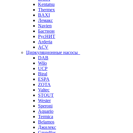
Kentatsu
Thermex
BAXI
Лемакс
Navien
Бастион
РусНИТ
Arderia
ACV
Циркуляционные насосы
DAB
Wilo
UCP
Biral
ESPA
ZOTA
Valtec
STOUT
Wester
Speroni
Aquario
Termica
Belamos
Джилекс
Grundfos