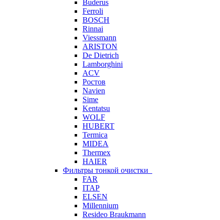
Buderus
Ferroli
BOSCH
Rinnai
Viessmann
ARISTON
De Dietrich
Lamborghini
ACV
Ростов
Navien
Sime
Kentatsu
WOLF
HUBERT
Termica
MIDEA
Thermex
HAIER
Фильтры тонкой очистки
FAR
ITAP
ELSEN
Millennium
Resideo Braukmann