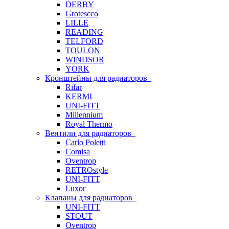
DERBY
Grotescco
LILLE
READING
TELFORD
TOULON
WINDSOR
YORK
Кронштейны для радиаторов
Rifar
KERMI
UNI-FITT
Millennium
Royal Thermo
Вентили для радиаторов
Carlo Poletti
Comisa
Oventrop
RETROstyle
UNI-FITT
Luxor
Клапаны для радиаторов
UNI-FITT
STOUT
Oventrop