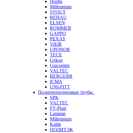
Hoobs
Millennium
STOUT
REHAU
ELSEN
ROMMER
GAPPO
РЕХАУ
ViEiR
UPONOR
TECE
Gekon
Giacomini
VALTEC
BERGERR
ICMA
UNI-FITT
Полипропиленовые трубы
SPK
VALTEC
FV-Plast
Lammin
Millennium
Kalde
ПОЛИТЭК