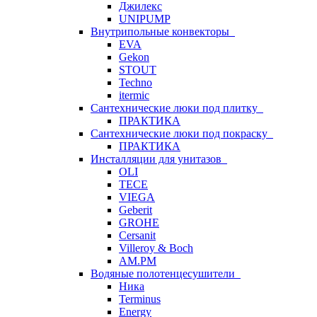
Джилекс
UNIPUMP
Внутрипольные конвекторы
EVA
Gekon
STOUT
Techno
itermic
Сантехнические люки под плитку
ПРАКТИКА
Сантехнические люки под покраску
ПРАКТИКА
Инсталляции для унитазов
OLI
TECE
VIEGA
Geberit
GROHE
Cersanit
Villeroy & Boch
AM.PM
Водяные полотенцесушители
Ника
Terminus
Energy