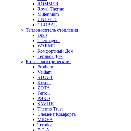
ROMMER
Royal Thermo
Millennium
UNI-FITT
GLOBAL
Теплоноситель отопления
Dixis
Thermagent
WARME
Комфортный Дом
Теплый Дом
Котлы электрические
Protherm
Vaillant
STOUT
Kospel
ZOTA
Ferroli
РЭКО
SAVITR
Thermo Trust
Элемент Комфорта
MIDEA
Termica
E.C.A