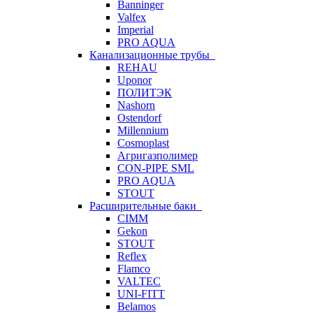
Banninger
Valfex
Imperial
PRO AQUA
Канализационные трубы
REHAU
Uponor
ПОЛИТЭК
Nashorn
Ostendorf
Millennium
Cosmoplast
Агригазполимер
CON-PIPE SML
PRO AQUA
STOUT
Расширительные баки
CIMM
Gekon
STOUT
Reflex
Flamco
VALTEC
UNI-FITT
Belamos