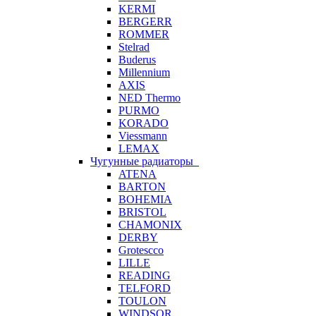
KERMI
BERGERR
ROMMER
Stelrad
Buderus
Millennium
AXIS
NED Thermo
PURMO
KORADO
Viessmann
LEMAX
Чугунные радиаторы
ATENA
BARTON
BOHEMIA
BRISTOL
CHAMONIX
DERBY
Grotescco
LILLE
READING
TELFORD
TOULON
WINDSOR