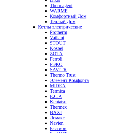
Dixis
Thermagent
WARME
Комфортный Дом
Теплый Дом
Котлы электрические
Protherm
Vaillant
STOUT
Kospel
ZOTA
Ferroli
РЭКО
SAVITR
Thermo Trust
Элемент Комфорта
MIDEA
Termica
E.C.A
Kentatsu
Thermex
BAXI
Лемакс
Navien
Бастион