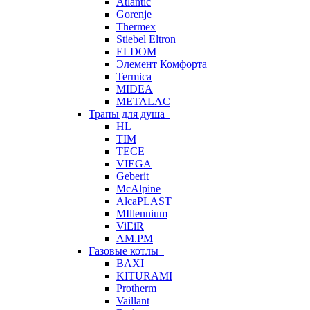
Atlantic
Gorenje
Thermex
Stiebel Eltron
ELDOM
Элемент Комфорта
Termica
MIDEA
METALAC
Трапы для душа
HL
TIM
TECE
VIEGA
Geberit
McAlpine
AlcaPLAST
MIllennium
ViEiR
AM.PM
Газовые котлы
BAXI
KITURAMI
Protherm
Vaillant