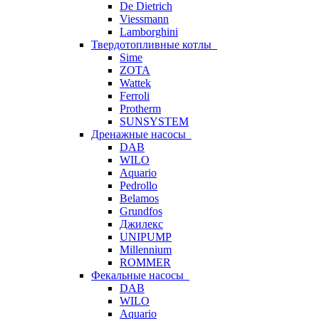
De Dietrich
Viessmann
Lamborghini
Твердотопливные котлы
Sime
ZOTA
Wattek
Ferroli
Protherm
SUNSYSTEM
Дренажные насосы
DAB
WILO
Aquario
Pedrollo
Belamos
Grundfos
Джилекс
UNIPUMP
Millennium
ROMMER
Фекальные насосы
DAB
WILO
Aquario