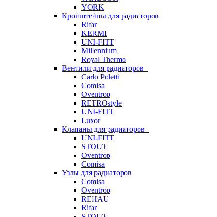
YORK
Кронштейны для радиаторов
Rifar
KERMI
UNI-FITT
Millennium
Royal Thermo
Вентили для радиаторов
Carlo Poletti
Comisa
Oventrop
RETROstyle
UNI-FITT
Luxor
Клапаны для радиаторов
UNI-FITT
STOUT
Oventrop
Comisa
Узлы для радиаторов
Comisa
Oventrop
REHAU
Rifar
STOUT