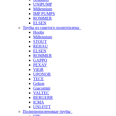
UNIPUMP
Millennium
IMP PUMPS
ROMMER
ELSEN
Трубы из сшитого полиэтилена
Hoobs
Millennium
STOUT
REHAU
ELSEN
ROMMER
GAPPO
РЕХАУ
ViEiR
UPONOR
TECE
Gekon
Giacomini
VALTEC
BERGERR
ICMA
UNI-FITT
Полипропиленовые трубы