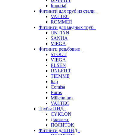
UNI-FITT
Imperial
Фитинги для труб из стали
VALTEC
ROMMER
Фитинги для медных труб
JINTIAN
SANHA
VIEGA
Фитинги резьбовые
STOUT
VIEGA
ELSEN
UNI-FITT
TIEMME
Itap
Comisa
Euros
Millennium
VALTEC
Трубы ПНД
CYKLON
Джилекс
ПОЛИТЭК
Фитинги для ПНД