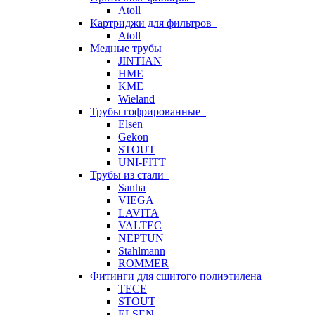
Atoll
Картриджи для фильтров
Atoll
Медные трубы
JINTIAN
HME
KME
Wieland
Трубы гофрированные
Elsen
Gekon
STOUT
UNI-FITT
Трубы из стали
Sanha
VIEGA
LAVITA
VALTEC
NEPTUN
Stahlmann
ROMMER
Фитинги для сшитого полиэтилена
TECE
STOUT
ELSEN