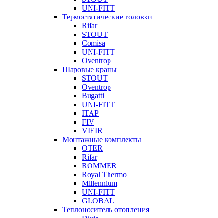
UNI-FITT
Термостатические головки
Rifar
STOUT
Comisa
UNI-FITT
Oventrop
Шаровые краны
STOUT
Oventrop
Bugatti
UNI-FITT
ITAP
FIV
VIEIR
Монтажные комплекты
OTER
Rifar
ROMMER
Royal Thermo
Millennium
UNI-FITT
GLOBAL
Теплоноситель отопления