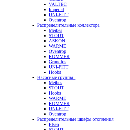
VALTEC
Imperial
UNI-FITT
Oventrop
Распределительные коллектора
Meibes
STOUT
ASKON
WARME
Oventrop
ROMMER
Grundfos
UNI-FITT
Hoobs
Насосные группы
Meibes
STOUT
Hoobs
WARME
ROMMER
UNI-FITT
Oventrop
Распределительные шкафы отопления
Elsen
STOUT