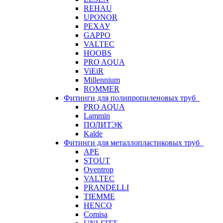
REHAU
UPONOR
РЕХАУ
GAPPO
VALTEC
HOOBS
PRO AQUA
ViEiR
Millennium
ROMMER
Фитинги для полипропиленовых труб
PRO AQUA
Lammin
ПОЛИТЭК
Kalde
Фитинги для металлопластиковых труб
APE
STOUT
Oventrop
VALTEC
PRANDELLI
TIEMME
HENCO
Comisa