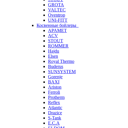
GROTA
VALTEC
Oventrop
UNI-FITT
Косвенные бойлеры
APAMET
ACV
STOUT
ROMMER
Hajdu
Elsen
Royal Thermo
Buderus
SUNSYSTEM
Gorenje
BAXI
Ariston
Ferroli
Protherm
Reflex
Atlantic
Drazice
S-Tank
E.C.A