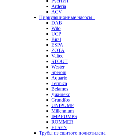
РусНИТ
Arderia
ACV
Циркуляционные насосы
DAB
Wilo
UCP
Biral
ESPA
ZOTA
Valtec
STOUT
Wester
Speroni
Aquario
Termica
Belamos
Джилекс
Grundfos
UNIPUMP
Millennium
IMP PUMPS
ROMMER
ELSEN
Трубы из сшитого полиэтилена