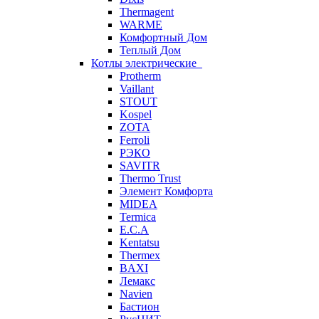
Thermagent
WARME
Комфортный Дом
Теплый Дом
Котлы электрические
Protherm
Vaillant
STOUT
Kospel
ZOTA
Ferroli
РЭКО
SAVITR
Thermo Trust
Элемент Комфорта
MIDEA
Termica
E.C.A
Kentatsu
Thermex
BAXI
Лемакс
Navien
Бастион