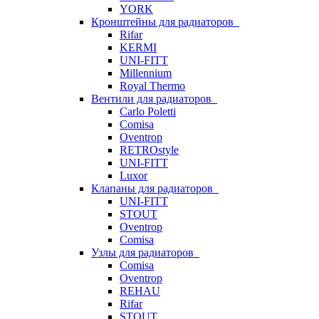
YORK
Кронштейны для радиаторов
Rifar
KERMI
UNI-FITT
Millennium
Royal Thermo
Вентили для радиаторов
Carlo Poletti
Comisa
Oventrop
RETROstyle
UNI-FITT
Luxor
Клапаны для радиаторов
UNI-FITT
STOUT
Oventrop
Comisa
Узлы для радиаторов
Comisa
Oventrop
REHAU
Rifar
STOUT