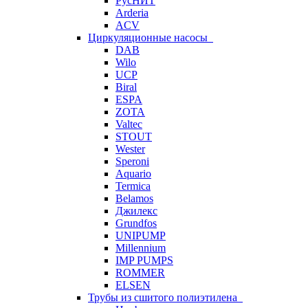
РусНИТ
Arderia
ACV
Циркуляционные насосы
DAB
Wilo
UCP
Biral
ESPA
ZOTA
Valtec
STOUT
Wester
Speroni
Aquario
Termica
Belamos
Джилекс
Grundfos
UNIPUMP
Millennium
IMP PUMPS
ROMMER
ELSEN
Трубы из сшитого полиэтилена