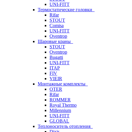
UNI-FITT
Термостатические головки
Rifar
STOUT
Comisa
UNI-FITT
Oventrop
Шаровые краны
STOUT
Oventrop
Bugatti
UNI-FITT
ITAP
FIV
VIEIR
Монтажные комплекты
OTER
Rifar
ROMMER
Royal Thermo
Millennium
UNI-FITT
GLOBAL
Теплоноситель отопления
Dixis