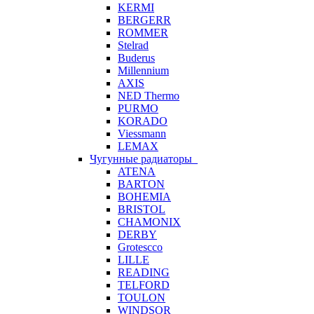
KERMI
BERGERR
ROMMER
Stelrad
Buderus
Millennium
AXIS
NED Thermo
PURMO
KORADO
Viessmann
LEMAX
Чугунные радиаторы
ATENA
BARTON
BOHEMIA
BRISTOL
CHAMONIX
DERBY
Grotescco
LILLE
READING
TELFORD
TOULON
WINDSOR