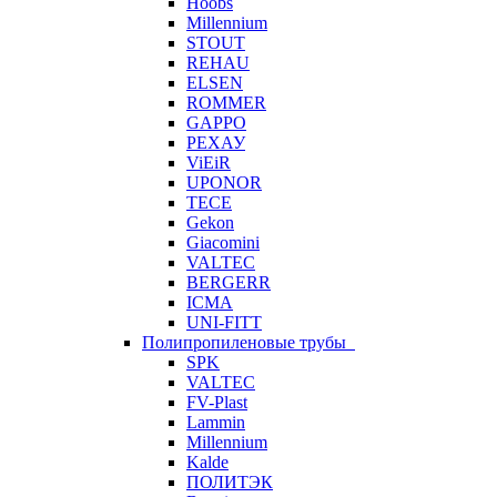
Hoobs
Millennium
STOUT
REHAU
ELSEN
ROMMER
GAPPO
РЕХАУ
ViEiR
UPONOR
TECE
Gekon
Giacomini
VALTEC
BERGERR
ICMA
UNI-FITT
Полипропиленовые трубы
SPK
VALTEC
FV-Plast
Lammin
Millennium
Kalde
ПОЛИТЭК