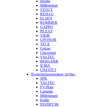
Hoobs
Millennium
STOUT
REHAU
ELSEN
ROMMER
GAPPO
РЕХАУ
ViEiR
UPONOR
TECE
Gekon
Giacomini
VALTEC
BERGERR
ICMA
UNI-FITT
Полипропиленовые трубы
SPK
VALTEC
FV-Plast
Lammin
Millennium
Kalde
ПОЛИТЭК