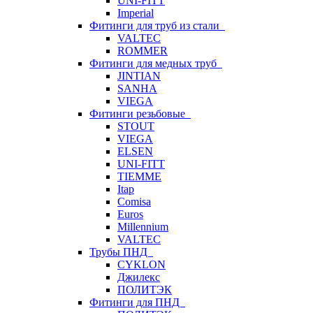
UNI-FITT
Imperial
Фитинги для труб из стали
VALTEC
ROMMER
Фитинги для медных труб
JINTIAN
SANHA
VIEGA
Фитинги резьбовые
STOUT
VIEGA
ELSEN
UNI-FITT
TIEMME
Itap
Comisa
Euros
Millennium
VALTEC
Трубы ПНД
CYKLON
Джилекс
ПОЛИТЭК
Фитинги для ПНД