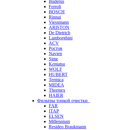
Buderus
Ferroli
BOSCH
Rinnai
Viessmann
ARISTON
De Dietrich
Lamborghini
ACV
Ростов
Navien
Sime
Kentatsu
WOLF
HUBERT
Termica
MIDEA
Thermex
HAIER
Фильтры тонкой очистки
FAR
ITAP
ELSEN
Millennium
Resideo Braukmann