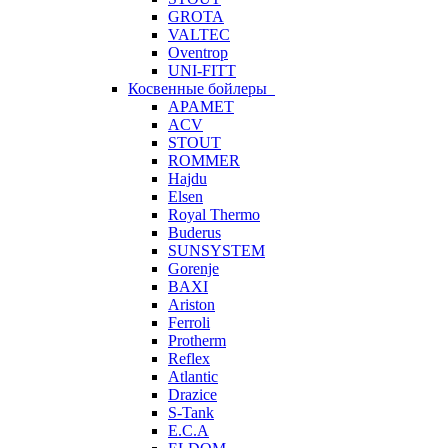
GROTA
VALTEC
Oventrop
UNI-FITT
Косвенные бойлеры
APAMET
ACV
STOUT
ROMMER
Hajdu
Elsen
Royal Thermo
Buderus
SUNSYSTEM
Gorenje
BAXI
Ariston
Ferroli
Protherm
Reflex
Atlantic
Drazice
S-Tank
E.C.A