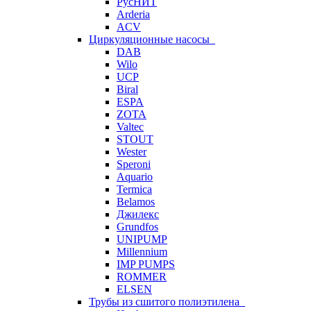
РусНИТ
Arderia
ACV
Циркуляционные насосы
DAB
Wilo
UCP
Biral
ESPA
ZOTA
Valtec
STOUT
Wester
Speroni
Aquario
Termica
Belamos
Джилекс
Grundfos
UNIPUMP
Millennium
IMP PUMPS
ROMMER
ELSEN
Трубы из сшитого полиэтилена