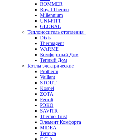
ROMMER
Royal Thermo
Millennium
UNI-FITT
GLOBAL
Теплоноситель отопления
Dixis
Thermagent
WARME
Комфортный Дом
Теплый Дом
Котлы электрические
Protherm
Vaillant
STOUT
Kospel
ZOTA
Ferroli
РЭКО
SAVITR
Thermo Trust
Элемент Комфорта
MIDEA
Termica
E.C.A