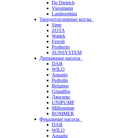
De Dietrich
Viessmann
Lamborghini
Твердотопливные котлы
Sime
ZOTA
Wattek
Ferroli
Protherm
SUNSYSTEM
Дренажные насосы
DAB
WILO
Aquario
Pedrollo
Belamos
Grundfos
Джилекс
UNIPUMP
Millennium
ROMMER
Фекальные насосы
DAB
WILO
Aquario