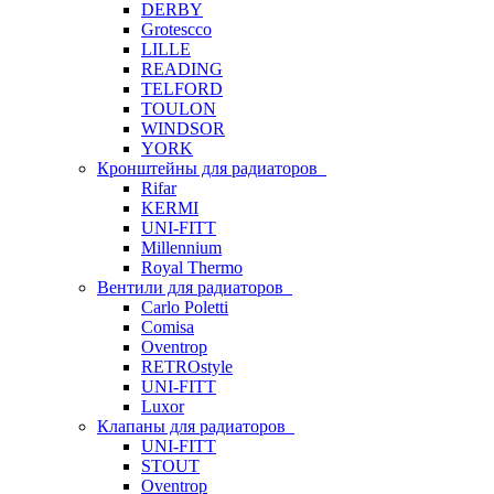
DERBY
Grotescco
LILLE
READING
TELFORD
TOULON
WINDSOR
YORK
Кронштейны для радиаторов
Rifar
KERMI
UNI-FITT
Millennium
Royal Thermo
Вентили для радиаторов
Carlo Poletti
Comisa
Oventrop
RETROstyle
UNI-FITT
Luxor
Клапаны для радиаторов
UNI-FITT
STOUT
Oventrop