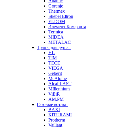
Atlantic
Gorenje
Thermex
Stiebel Eltron
ELDOM
Элемент Комфорта
Termica
MIDEA
METALAC
Трапы для душа
HL
TIM
TECE
VIEGA
Geberit
McAlpine
AlcaPLAST
MIllennium
ViEiR
AM.PM
Газовые котлы
BAXI
KITURAMI
Protherm
Vaillant