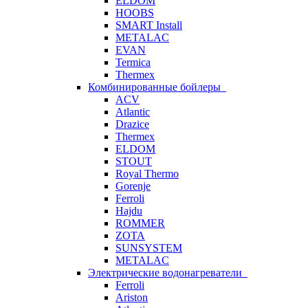
ELDOM
HOOBS
SMART Install
METALAC
EVAN
Termica
Thermex
Комбинированные бойлеры
ACV
Atlantic
Drazice
Thermex
ELDOM
STOUT
Royal Thermo
Gorenje
Ferroli
Hajdu
ROMMER
ZOTA
SUNSYSTEM
METALAC
Электрические водонагреватели
Ferroli
Ariston