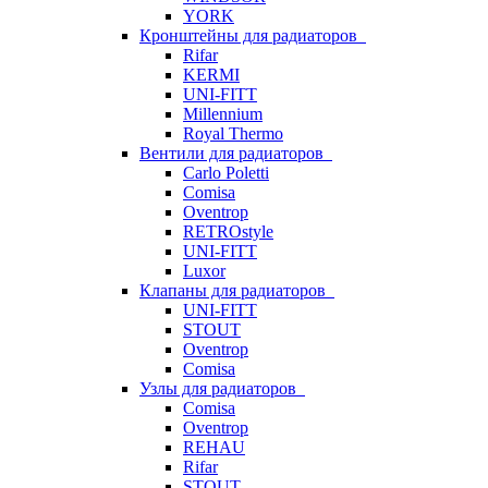
YORK
Кронштейны для радиаторов
Rifar
KERMI
UNI-FITT
Millennium
Royal Thermo
Вентили для радиаторов
Carlo Poletti
Comisa
Oventrop
RETROstyle
UNI-FITT
Luxor
Клапаны для радиаторов
UNI-FITT
STOUT
Oventrop
Comisa
Узлы для радиаторов
Comisa
Oventrop
REHAU
Rifar
STOUT