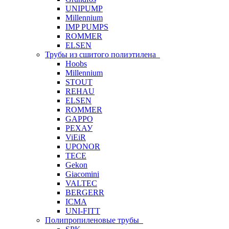
UNIPUMP
Millennium
IMP PUMPS
ROMMER
ELSEN
Трубы из сшитого полиэтилена
Hoobs
Millennium
STOUT
REHAU
ELSEN
ROMMER
GAPPO
РЕХАУ
ViEiR
UPONOR
TECE
Gekon
Giacomini
VALTEC
BERGERR
ICMA
UNI-FITT
Полипропиленовые трубы