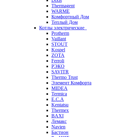
Dixis
Thermagent
WARME
Комфортный Дом
Теплый Дом
Котлы электрические
Protherm
Vaillant
STOUT
Kospel
ZOTA
Ferroli
РЭКО
SAVITR
Thermo Trust
Элемент Комфорта
MIDEA
Termica
E.C.A
Kentatsu
Thermex
BAXI
Лемакс
Navien
Бастион