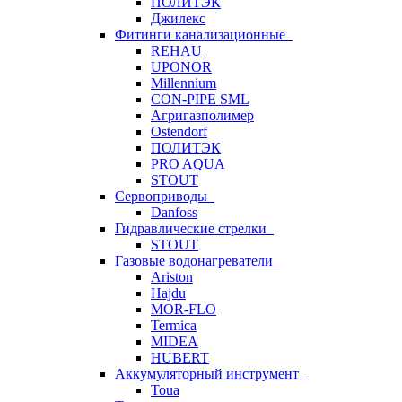
ПОЛИТЭК
Джилекс
Фитинги канализационные
REHAU
UPONOR
Millennium
CON-PIPE SML
Агригазполимер
Ostendorf
ПОЛИТЭК
PRO AQUA
STOUT
Сервоприводы
Danfoss
Гидравлические стрелки
STOUT
Газовые водонагреватели
Ariston
Hajdu
MOR-FLO
Termica
MIDEA
HUBERT
Аккумуляторный инструмент
Toua