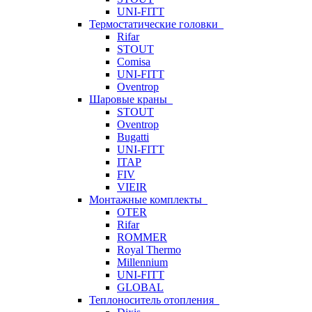
UNI-FITT
Термостатические головки
Rifar
STOUT
Comisa
UNI-FITT
Oventrop
Шаровые краны
STOUT
Oventrop
Bugatti
UNI-FITT
ITAP
FIV
VIEIR
Монтажные комплекты
OTER
Rifar
ROMMER
Royal Thermo
Millennium
UNI-FITT
GLOBAL
Теплоноситель отопления