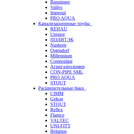
Banninger
Valfex
Imperial
PRO AQUA
Канализационные трубы
REHAU
Uponor
ПОЛИТЭК
Nashorn
Ostendorf
Millennium
Cosmoplast
Агригазполимер
CON-PIPE SML
PRO AQUA
STOUT
Расширительные баки
CIMM
Gekon
STOUT
Reflex
Flamco
VALTEC
UNI-FITT
Belamos