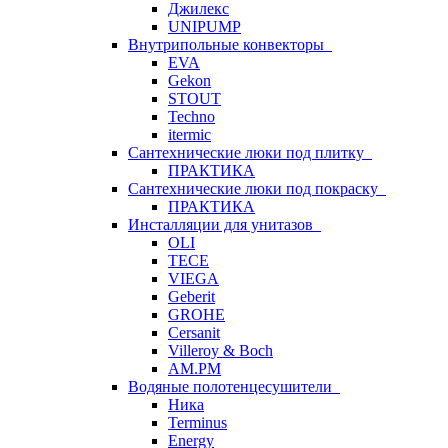
Джилекс
UNIPUMP
Внутрипольные конвекторы
EVA
Gekon
STOUT
Techno
itermic
Сантехнические люки под плитку
ПРАКТИКА
Сантехнические люки под покраску
ПРАКТИКА
Инсталляции для унитазов
OLI
TECE
VIEGA
Geberit
GROHE
Cersanit
Villeroy & Boch
AM.PM
Водяные полотенцесушители
Ника
Terminus
Energy