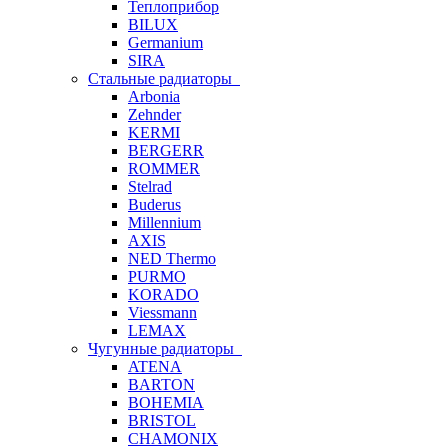
Теплоприбор
BILUX
Germanium
SIRA
Стальные радиаторы
Arbonia
Zehnder
KERMI
BERGERR
ROMMER
Stelrad
Buderus
Millennium
AXIS
NED Thermo
PURMO
KORADO
Viessmann
LEMAX
Чугунные радиаторы
ATENA
BARTON
BOHEMIA
BRISTOL
CHAMONIX