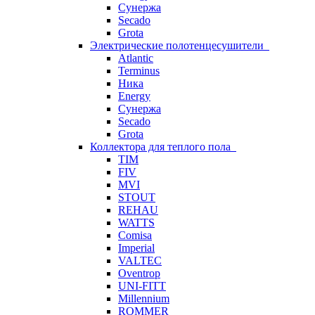
Сунержа
Secado
Grota
Электрические полотенцесушители
Atlantic
Terminus
Ника
Energy
Сунержа
Secado
Grota
Коллектора для теплого пола
TIM
FIV
MVI
STOUT
REHAU
WATTS
Comisa
Imperial
VALTEC
Oventrop
UNI-FITT
Millennium
ROMMER