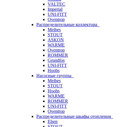
VALTEC
Imperial
UNI-FITT
Oventrop
Распределительные коллектора
Meibes
STOUT
ASKON
WARME
Oventrop
ROMMER
Grundfos
UNI-FITT
Hoobs
Насосные группы
Meibes
STOUT
Hoobs
WARME
ROMMER
UNI-FITT
Oventrop
Распределительные шкафы отопления
Elsen
STOUT