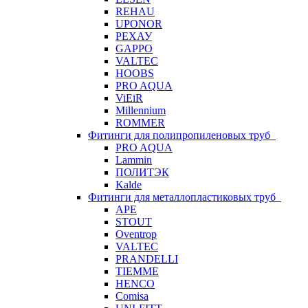
REHAU
UPONOR
РЕХАУ
GAPPO
VALTEC
HOOBS
PRO AQUA
ViEiR
Millennium
ROMMER
Фитинги для полипропиленовых труб
PRO AQUA
Lammin
ПОЛИТЭК
Kalde
Фитинги для металлопластиковых труб
APE
STOUT
Oventrop
VALTEC
PRANDELLI
TIEMME
HENCO
Comisa