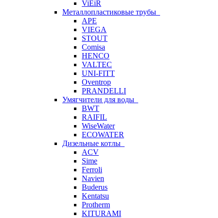
ViEiR
Металлопластиковые трубы
APE
VIEGA
STOUT
Comisa
HENCO
VALTEC
UNI-FITT
Oventrop
PRANDELLI
Умягчители для воды
BWT
RAIFIL
WiseWater
ECOWATER
Дизельные котлы
ACV
Sime
Ferroli
Navien
Buderus
Kentatsu
Protherm
KITURAMI