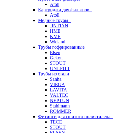
Atoll
Картриджи для фильтров
Atoll
Медные трубы
JINTIAN
HME
KME
Wieland
Трубы гофрированные
Elsen
Gekon
STOUT
UNI-FITT
Трубы из стали
Sanha
VIEGA
LAVITA
VALTEC
NEPTUN
Stahlmann
ROMMER
Фитинги для сшитого полиэтилена
TECE
STOUT
ELSEN