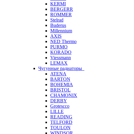
KERMI
BERGERR
ROMMER
Stelrad
Buderus
Millennium
AXIS
NED Thermo
PURMO
KORADO
Viessmann
LEMAX
Чугунные радиаторы
ATENA
BARTON
BOHEMIA
BRISTOL
CHAMONIX
DERBY
Grotescco
LILLE
READING
TELFORD
TOULON
WINDSOR