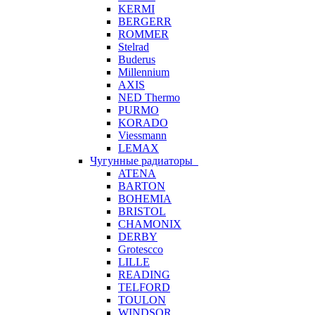
KERMI
BERGERR
ROMMER
Stelrad
Buderus
Millennium
AXIS
NED Thermo
PURMO
KORADO
Viessmann
LEMAX
Чугунные радиаторы
ATENA
BARTON
BOHEMIA
BRISTOL
CHAMONIX
DERBY
Grotescco
LILLE
READING
TELFORD
TOULON
WINDSOR