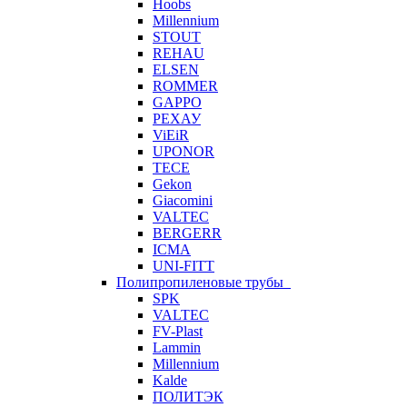
Hoobs
Millennium
STOUT
REHAU
ELSEN
ROMMER
GAPPO
РЕХАУ
ViEiR
UPONOR
TECE
Gekon
Giacomini
VALTEC
BERGERR
ICMA
UNI-FITT
Полипропиленовые трубы
SPK
VALTEC
FV-Plast
Lammin
Millennium
Kalde
ПОЛИТЭК