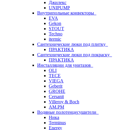
Джилекс
UNIPUMP
Внутрипольные конвекторы
EVA
Gekon
STOUT
Techno
itermic
Сантехнические люки под плитку
ПРАКТИКА
Сантехнические люки под покраску
ПРАКТИКА
Инсталляции для унитазов
OLI
TECE
VIEGA
Geberit
GROHE
Cersanit
Villeroy & Boch
AM.PM
Водяные полотенцесушители
Ника
Terminus
Energy