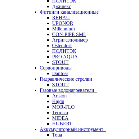
ПОЛИТЭК
Джилекс
Фитинги канализационные
REHAU
UPONOR
Millennium
CON-PIPE SML
Агригазполимер
Ostendorf
ПОЛИТЭК
PRO AQUA
STOUT
Сервоприводы
Danfoss
Гидравлические стрелки
STOUT
Газовые водонагреватели
Ariston
Hajdu
MOR-FLO
Termica
MIDEA
HUBERT
Аккумуляторный инструмент
Toua