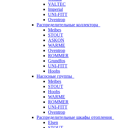
VALTEC
Imperial
UNI-FITT
Oventrop
Распределительные коллектора
Meibes
STOUT
ASKON
WARME
Oventrop
ROMMER
Grundfos
UNI-FITT
Hoobs
Насосные группы
Meibes
STOUT
Hoobs
WARME
ROMMER
UNI-FITT
Oventrop
Распределительные шкафы отопления
Elsen
STOUT