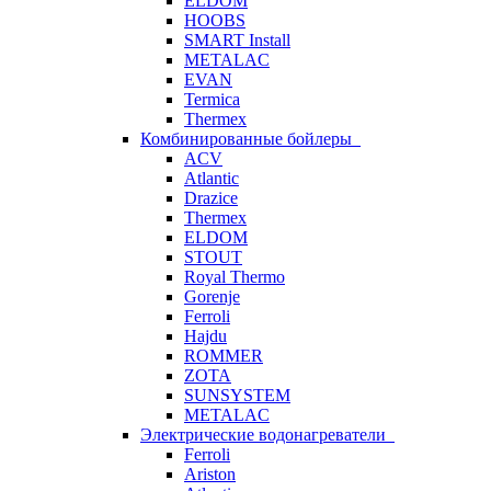
ELDOM
HOOBS
SMART Install
METALAC
EVAN
Termica
Thermex
Комбинированные бойлеры
ACV
Atlantic
Drazice
Thermex
ELDOM
STOUT
Royal Thermo
Gorenje
Ferroli
Hajdu
ROMMER
ZOTA
SUNSYSTEM
METALAC
Электрические водонагреватели
Ferroli
Ariston