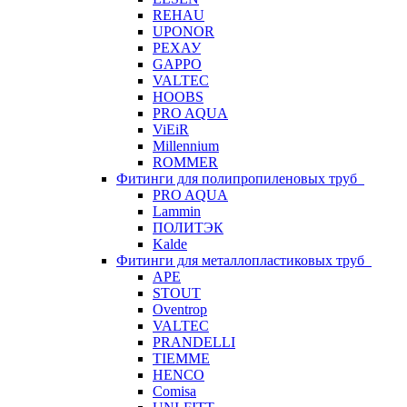
REHAU
UPONOR
РЕХАУ
GAPPO
VALTEC
HOOBS
PRO AQUA
ViEiR
Millennium
ROMMER
Фитинги для полипропиленовых труб
PRO AQUA
Lammin
ПОЛИТЭК
Kalde
Фитинги для металлопластиковых труб
APE
STOUT
Oventrop
VALTEC
PRANDELLI
TIEMME
HENCO
Comisa