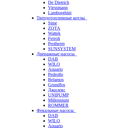
De Dietrich
Viessmann
Lamborghini
Твердотопливные котлы
Sime
ZOTA
Wattek
Ferroli
Protherm
SUNSYSTEM
Дренажные насосы
DAB
WILO
Aquario
Pedrollo
Belamos
Grundfos
Джилекс
UNIPUMP
Millennium
ROMMER
Фекальные насосы
DAB
WILO
Aquario