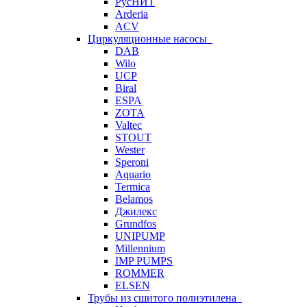
РусНИТ
Arderia
ACV
Циркуляционные насосы
DAB
Wilo
UCP
Biral
ESPA
ZOTA
Valtec
STOUT
Wester
Speroni
Aquario
Termica
Belamos
Джилекс
Grundfos
UNIPUMP
Millennium
IMP PUMPS
ROMMER
ELSEN
Трубы из сшитого полиэтилена