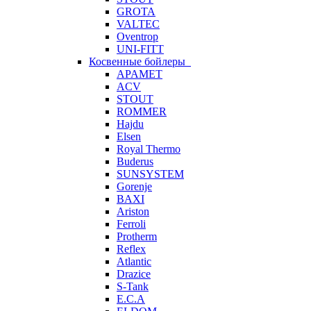
GROTA
VALTEC
Oventrop
UNI-FITT
Косвенные бойлеры
APAMET
ACV
STOUT
ROMMER
Hajdu
Elsen
Royal Thermo
Buderus
SUNSYSTEM
Gorenje
BAXI
Ariston
Ferroli
Protherm
Reflex
Atlantic
Drazice
S-Tank
E.C.A