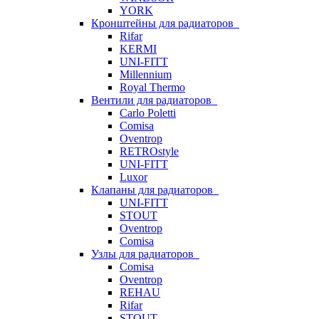
YORK
Кронштейны для радиаторов
Rifar
KERMI
UNI-FITT
Millennium
Royal Thermo
Вентили для радиаторов
Carlo Poletti
Comisa
Oventrop
RETROstyle
UNI-FITT
Luxor
Клапаны для радиаторов
UNI-FITT
STOUT
Oventrop
Comisa
Узлы для радиаторов
Comisa
Oventrop
REHAU
Rifar
STOUT