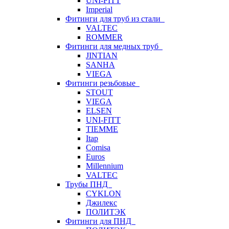
UNI-FITT
Imperial
Фитинги для труб из стали
VALTEC
ROMMER
Фитинги для медных труб
JINTIAN
SANHA
VIEGA
Фитинги резьбовые
STOUT
VIEGA
ELSEN
UNI-FITT
TIEMME
Itap
Comisa
Euros
Millennium
VALTEC
Трубы ПНД
CYKLON
Джилекс
ПОЛИТЭК
Фитинги для ПНД