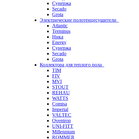
Сунержа
Secado
Grota
Электрические полотенцесушители
Atlantic
Terminus
Ника
Energy
Сунержа
Secado
Grota
Коллектора для теплого пола
TIM
FIV
MVI
STOUT
REHAU
WATTS
Comisa
Imperial
VALTEC
Oventrop
UNI-FITT
Millennium
ROMMER