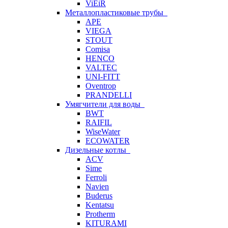
ViEiR
Металлопластиковые трубы
APE
VIEGA
STOUT
Comisa
HENCO
VALTEC
UNI-FITT
Oventrop
PRANDELLI
Умягчители для воды
BWT
RAIFIL
WiseWater
ECOWATER
Дизельные котлы
ACV
Sime
Ferroli
Navien
Buderus
Kentatsu
Protherm
KITURAMI