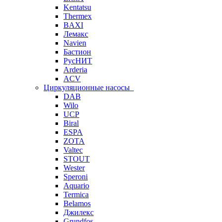
Kentatsu
Thermex
BAXI
Лемакс
Navien
Бастион
РусНИТ
Arderia
ACV
Циркуляционные насосы
DAB
Wilo
UCP
Biral
ESPA
ZOTA
Valtec
STOUT
Wester
Speroni
Aquario
Termica
Belamos
Джилекс
Grundfos