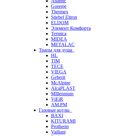
Atlantic
Gorenje
Thermex
Stiebel Eltron
ELDOM
Элемент Комфорта
Termica
MIDEA
METALAC
Трапы для душа
HL
TIM
TECE
VIEGA
Geberit
McAlpine
AlcaPLAST
MIllennium
ViEiR
AM.PM
Газовые котлы
BAXI
KITURAMI
Protherm
Vaillant