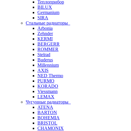
Теплоприбор
BILUX
Germanium
SIRA
Стальные радиаторы
Arbonia
Zehnder
KERMI
BERGERR
ROMMER
Stelrad
Buderus
Millennium
AXIS
NED Thermo
PURMO
KORADO
Viessmann
LEMAX
Чугунные радиаторы
ATENA
BARTON
BOHEMIA
BRISTOL
CHAMONIX