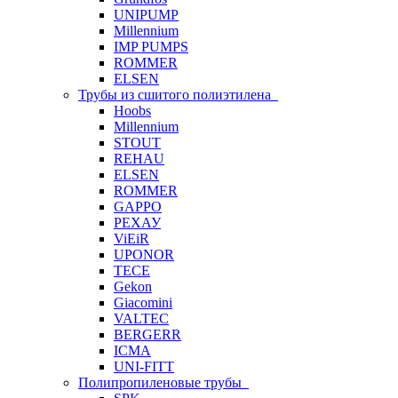
UNIPUMP
Millennium
IMP PUMPS
ROMMER
ELSEN
Трубы из сшитого полиэтилена
Hoobs
Millennium
STOUT
REHAU
ELSEN
ROMMER
GAPPO
РЕХАУ
ViEiR
UPONOR
TECE
Gekon
Giacomini
VALTEC
BERGERR
ICMA
UNI-FITT
Полипропиленовые трубы