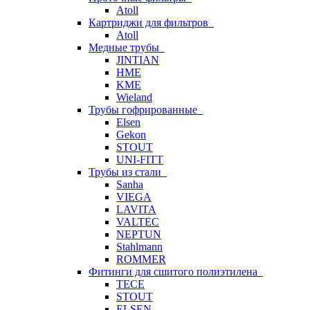
Atoll
Картриджи для фильтров
Atoll
Медные трубы
JINTIAN
HME
KME
Wieland
Трубы гофрированные
Elsen
Gekon
STOUT
UNI-FITT
Трубы из стали
Sanha
VIEGA
LAVITA
VALTEC
NEPTUN
Stahlmann
ROMMER
Фитинги для сшитого полиэтилена
TECE
STOUT
ELSEN