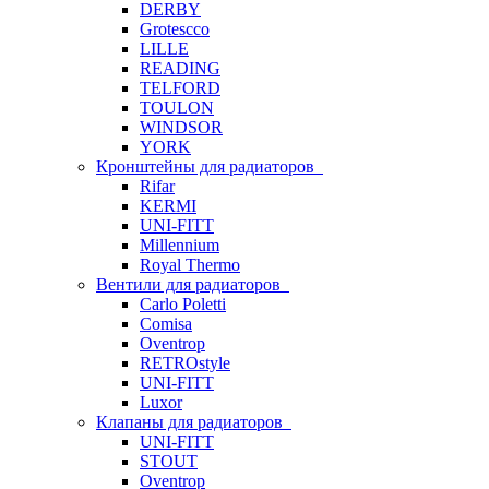
DERBY
Grotescco
LILLE
READING
TELFORD
TOULON
WINDSOR
YORK
Кронштейны для радиаторов
Rifar
KERMI
UNI-FITT
Millennium
Royal Thermo
Вентили для радиаторов
Carlo Poletti
Comisa
Oventrop
RETROstyle
UNI-FITT
Luxor
Клапаны для радиаторов
UNI-FITT
STOUT
Oventrop