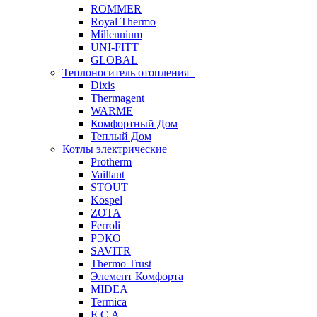
ROMMER
Royal Thermo
Millennium
UNI-FITT
GLOBAL
Теплоноситель отопления
Dixis
Thermagent
WARME
Комфортный Дом
Теплый Дом
Котлы электрические
Protherm
Vaillant
STOUT
Kospel
ZOTA
Ferroli
РЭКО
SAVITR
Thermo Trust
Элемент Комфорта
MIDEA
Termica
E.C.A