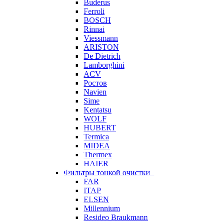
Buderus
Ferroli
BOSCH
Rinnai
Viessmann
ARISTON
De Dietrich
Lamborghini
ACV
Ростов
Navien
Sime
Kentatsu
WOLF
HUBERT
Termica
MIDEA
Thermex
HAIER
Фильтры тонкой очистки
FAR
ITAP
ELSEN
Millennium
Resideo Braukmann