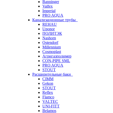
Banninger
Valfex
Imperial
PRO AQUA
Канализационные трубы
REHAU
Uponor
ПОЛИТЭК
Nashorn
Ostendorf
Millennium
Cosmoplast
Агригазполимер
CON-PIPE SML
PRO AQUA
STOUT
Расширительные баки
CIMM
Gekon
STOUT
Reflex
Flamco
VALTEC
UNI-FITT
Belamos