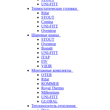
UNI-FITT
Термостатические головки
Rifar
STOUT
Comisa
UNI-FITT
Oventrop
Шаровые краны
STOUT
Oventrop
Bugatti
UNI-FITT
ITAP
FIV
VIEIR
Монтажные комплекты
OTER
Rifar
ROMMER
Royal Thermo
Millennium
UNI-FITT
GLOBAL
Теплоноситель отопления