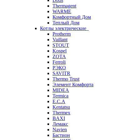
Dixis
Thermagent
WARME
Комфортный Дом
Теплый Дом
Котлы электрические
Protherm
Vaillant
STOUT
Kospel
ZOTA
Ferroli
РЭКО
SAVITR
Thermo Trust
Элемент Комфорта
MIDEA
Termica
E.C.A
Kentatsu
Thermex
BAXI
Лемакс
Navien
Бастион