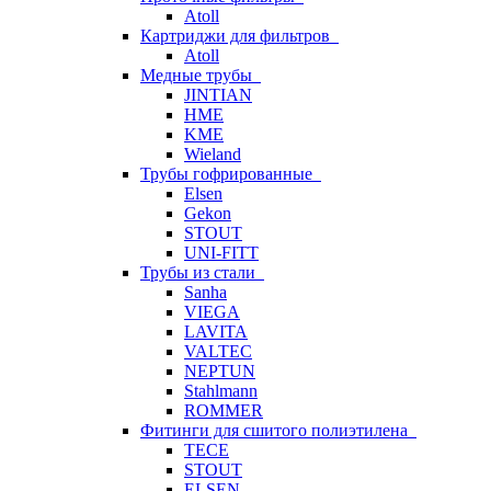
Atoll
Картриджи для фильтров
Atoll
Медные трубы
JINTIAN
HME
KME
Wieland
Трубы гофрированные
Elsen
Gekon
STOUT
UNI-FITT
Трубы из стали
Sanha
VIEGA
LAVITA
VALTEC
NEPTUN
Stahlmann
ROMMER
Фитинги для сшитого полиэтилена
TECE
STOUT
ELSEN