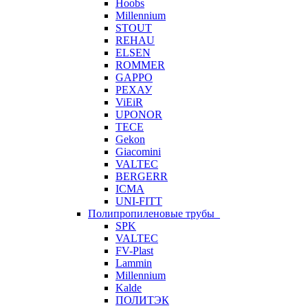
Hoobs
Millennium
STOUT
REHAU
ELSEN
ROMMER
GAPPO
РЕХАУ
ViEiR
UPONOR
TECE
Gekon
Giacomini
VALTEC
BERGERR
ICMA
UNI-FITT
Полипропиленовые трубы
SPK
VALTEC
FV-Plast
Lammin
Millennium
Kalde
ПОЛИТЭК