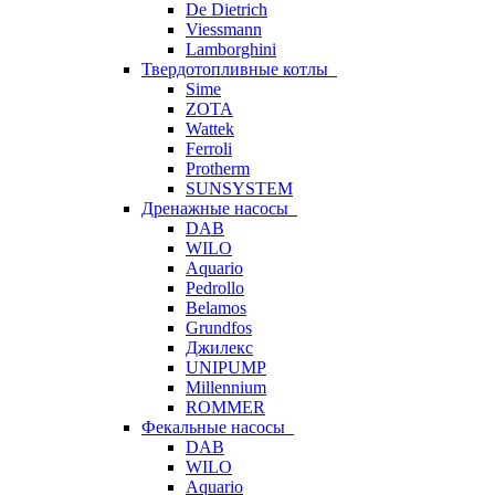
De Dietrich
Viessmann
Lamborghini
Твердотопливные котлы
Sime
ZOTA
Wattek
Ferroli
Protherm
SUNSYSTEM
Дренажные насосы
DAB
WILO
Aquario
Pedrollo
Belamos
Grundfos
Джилекс
UNIPUMP
Millennium
ROMMER
Фекальные насосы
DAB
WILO
Aquario