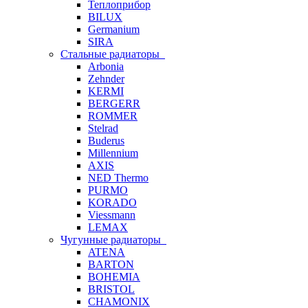
Теплоприбор
BILUX
Germanium
SIRA
Стальные радиаторы
Arbonia
Zehnder
KERMI
BERGERR
ROMMER
Stelrad
Buderus
Millennium
AXIS
NED Thermo
PURMO
KORADO
Viessmann
LEMAX
Чугунные радиаторы
ATENA
BARTON
BOHEMIA
BRISTOL
CHAMONIX