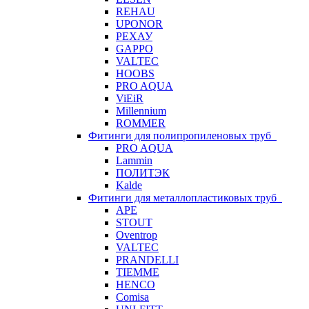
REHAU
UPONOR
РЕХАУ
GAPPO
VALTEC
HOOBS
PRO AQUA
ViEiR
Millennium
ROMMER
Фитинги для полипропиленовых труб
PRO AQUA
Lammin
ПОЛИТЭК
Kalde
Фитинги для металлопластиковых труб
APE
STOUT
Oventrop
VALTEC
PRANDELLI
TIEMME
HENCO
Comisa