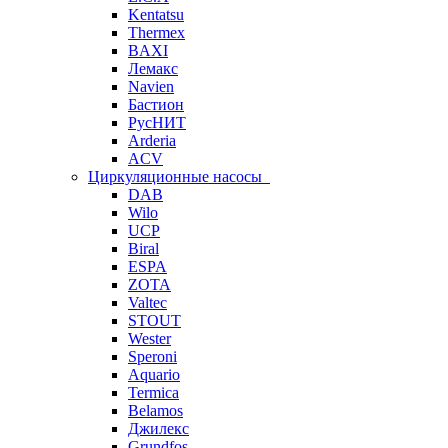
Kentatsu
Thermex
BAXI
Лемакс
Navien
Бастион
РусНИТ
Arderia
ACV
Циркуляционные насосы
DAB
Wilo
UCP
Biral
ESPA
ZOTA
Valtec
STOUT
Wester
Speroni
Aquario
Termica
Belamos
Джилекс
Grundfos