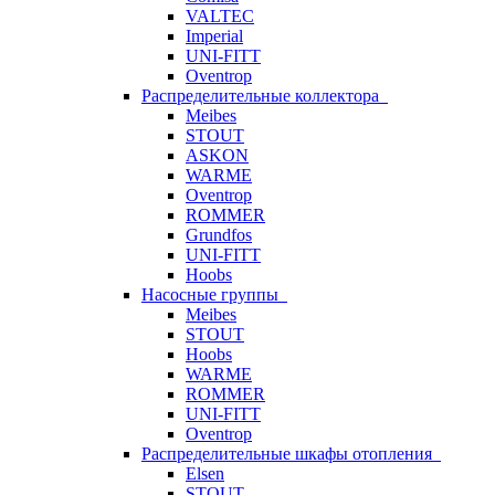
VALTEC
Imperial
UNI-FITT
Oventrop
Распределительные коллектора
Meibes
STOUT
ASKON
WARME
Oventrop
ROMMER
Grundfos
UNI-FITT
Hoobs
Насосные группы
Meibes
STOUT
Hoobs
WARME
ROMMER
UNI-FITT
Oventrop
Распределительные шкафы отопления
Elsen
STOUT