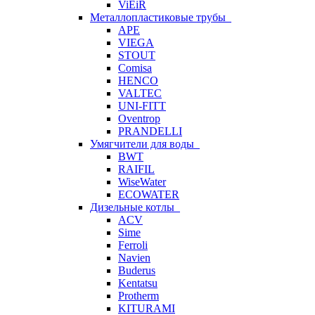
ViEiR
Металлопластиковые трубы
APE
VIEGA
STOUT
Comisa
HENCO
VALTEC
UNI-FITT
Oventrop
PRANDELLI
Умягчители для воды
BWT
RAIFIL
WiseWater
ECOWATER
Дизельные котлы
ACV
Sime
Ferroli
Navien
Buderus
Kentatsu
Protherm
KITURAMI