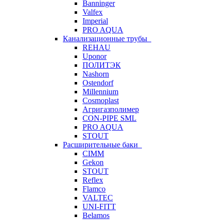
Banninger
Valfex
Imperial
PRO AQUA
Канализационные трубы
REHAU
Uponor
ПОЛИТЭК
Nashorn
Ostendorf
Millennium
Cosmoplast
Агригазполимер
CON-PIPE SML
PRO AQUA
STOUT
Расширительные баки
CIMM
Gekon
STOUT
Reflex
Flamco
VALTEC
UNI-FITT
Belamos