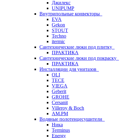
Джилекс
UNIPUMP
Внутрипольные конвекторы
EVA
Gekon
STOUT
Techno
itermic
Сантехнические люки под плитку
ПРАКТИКА
Сантехнические люки под покраску
ПРАКТИКА
Инсталляции для унитазов
OLI
TECE
VIEGA
Geberit
GROHE
Cersanit
Villeroy & Boch
AM.PM
Водяные полотенцесушители
Ника
Terminus
Energy