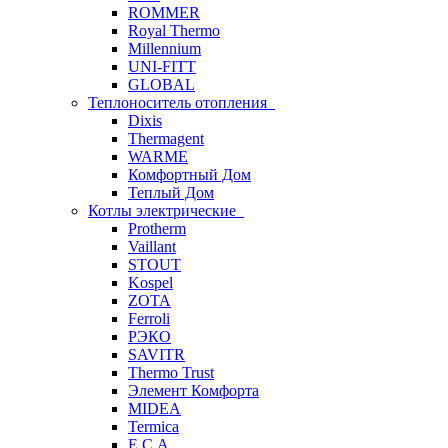
ROMMER
Royal Thermo
Millennium
UNI-FITT
GLOBAL
Теплоноситель отопления
Dixis
Thermagent
WARME
Комфортный Дом
Теплый Дом
Котлы электрические
Protherm
Vaillant
STOUT
Kospel
ZOTA
Ferroli
РЭКО
SAVITR
Thermo Trust
Элемент Комфорта
MIDEA
Termica
E.C.A