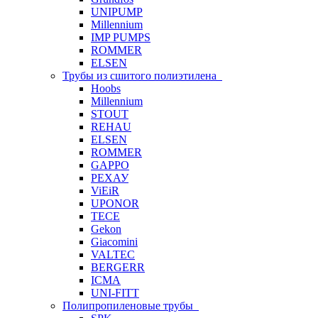
UNIPUMP
Millennium
IMP PUMPS
ROMMER
ELSEN
Трубы из сшитого полиэтилена
Hoobs
Millennium
STOUT
REHAU
ELSEN
ROMMER
GAPPO
РЕХАУ
ViEiR
UPONOR
TECE
Gekon
Giacomini
VALTEC
BERGERR
ICMA
UNI-FITT
Полипропиленовые трубы