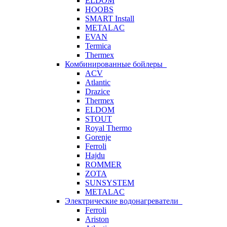
ELDOM
HOOBS
SMART Install
METALAC
EVAN
Termica
Thermex
Комбинированные бойлеры
ACV
Atlantic
Drazice
Thermex
ELDOM
STOUT
Royal Thermo
Gorenje
Ferroli
Hajdu
ROMMER
ZOTA
SUNSYSTEM
METALAC
Электрические водонагреватели
Ferroli
Ariston