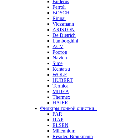
Buderus
Ferroli
BOSCH
Rinnai
Viessmann
ARISTON
De Dietrich
Lamborghini
ACV
Ростов
Navien
Sime
Kentatsu
WOLF
HUBERT
Termica
MIDEA
Thermex
HAIER
Фильтры тонкой очистки
FAR
ITAP
ELSEN
Millennium
Resideo Braukmann