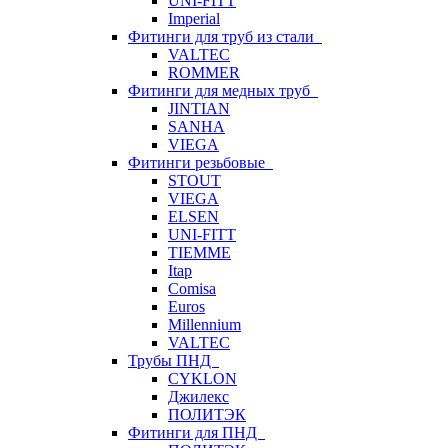
UNI-FITT
Imperial
Фитинги для труб из стали
VALTEC
ROMMER
Фитинги для медных труб
JINTIAN
SANHA
VIEGA
Фитинги резьбовые
STOUT
VIEGA
ELSEN
UNI-FITT
TIEMME
Itap
Comisa
Euros
Millennium
VALTEC
Трубы ПНД
CYKLON
Джилекс
ПОЛИТЭК
Фитинги для ПНД