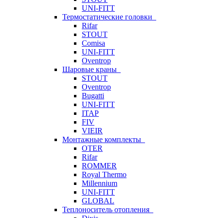
UNI-FITT
Термостатические головки
Rifar
STOUT
Comisa
UNI-FITT
Oventrop
Шаровые краны
STOUT
Oventrop
Bugatti
UNI-FITT
ITAP
FIV
VIEIR
Монтажные комплекты
OTER
Rifar
ROMMER
Royal Thermo
Millennium
UNI-FITT
GLOBAL
Теплоноситель отопления