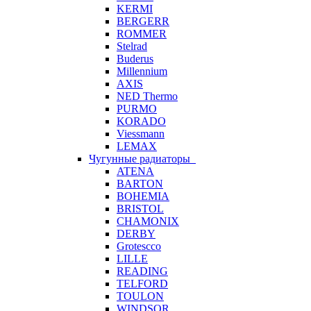
KERMI
BERGERR
ROMMER
Stelrad
Buderus
Millennium
AXIS
NED Thermo
PURMO
KORADO
Viessmann
LEMAX
Чугунные радиаторы
ATENA
BARTON
BOHEMIA
BRISTOL
CHAMONIX
DERBY
Grotescco
LILLE
READING
TELFORD
TOULON
WINDSOR