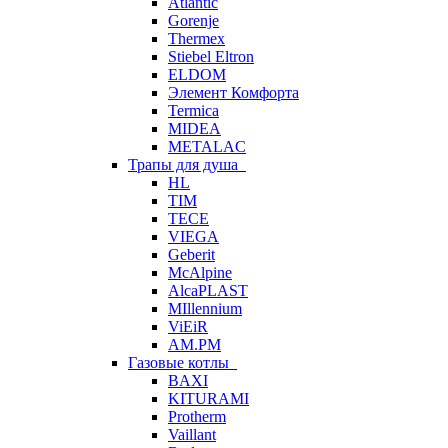
Atlantic
Gorenje
Thermex
Stiebel Eltron
ELDOM
Элемент Комфорта
Termica
MIDEA
METALAC
Трапы для душа
HL
TIM
TECE
VIEGA
Geberit
McAlpine
AlcaPLAST
MIllennium
ViEiR
AM.PM
Газовые котлы
BAXI
KITURAMI
Protherm
Vaillant