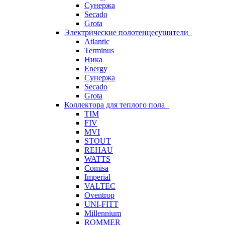
Сунержа
Secado
Grota
Электрические полотенцесушители
Atlantic
Terminus
Ника
Energy
Сунержа
Secado
Grota
Коллектора для теплого пола
TIM
FIV
MVI
STOUT
REHAU
WATTS
Comisa
Imperial
VALTEC
Oventrop
UNI-FITT
Millennium
ROMMER