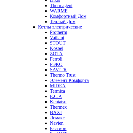
Dixis
Thermagent
WARME
Комфортный Дом
Теплый Дом
Котлы электрические
Protherm
Vaillant
STOUT
Kospel
ZOTA
Ferroli
РЭКО
SAVITR
Thermo Trust
Элемент Комфорта
MIDEA
Termica
E.C.A
Kentatsu
Thermex
BAXI
Лемакс
Navien
Бастион