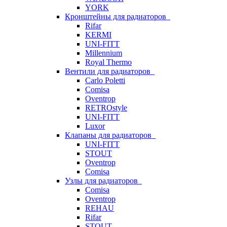
YORK
Кронштейны для радиаторов
Rifar
KERMI
UNI-FITT
Millennium
Royal Thermo
Вентили для радиаторов
Carlo Poletti
Comisa
Oventrop
RETROstyle
UNI-FITT
Luxor
Клапаны для радиаторов
UNI-FITT
STOUT
Oventrop
Comisa
Узлы для радиаторов
Comisa
Oventrop
REHAU
Rifar
STOUT