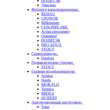
ПОЛИТЭК
Джилекс
Фитинги канализационные
REHAU
UPONOR
Millennium
CON-PIPE SML
Агригазполимер
Ostendorf
ПОЛИТЭК
PRO AQUA
STOUT
Сервоприводы
Danfoss
Гидравлические стрелки
STOUT
Газовые водонагреватели
Ariston
Hajdu
MOR-FLO
Termica
MIDEA
HUBERT
Аккумуляторный инструмент
Toua