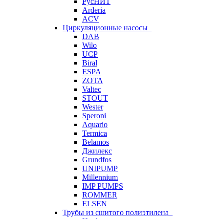
РусНИТ
Arderia
ACV
Циркуляционные насосы
DAB
Wilo
UCP
Biral
ESPA
ZOTA
Valtec
STOUT
Wester
Speroni
Aquario
Termica
Belamos
Джилекс
Grundfos
UNIPUMP
Millennium
IMP PUMPS
ROMMER
ELSEN
Трубы из сшитого полиэтилена