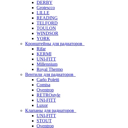
DERBY
Grotescco
LILLE
READING
TELFORD
TOULON
WINDSOR
YORK
Кронштейны для радиаторов
Rifar
KERMI
UNI-FITT
Millennium
Royal Thermo
Вентили для радиаторов
Carlo Poletti
Comisa
Oventrop
RETROstyle
UNI-FITT
Luxor
Клапаны для радиаторов
UNI-FITT
STOUT
Oventrop