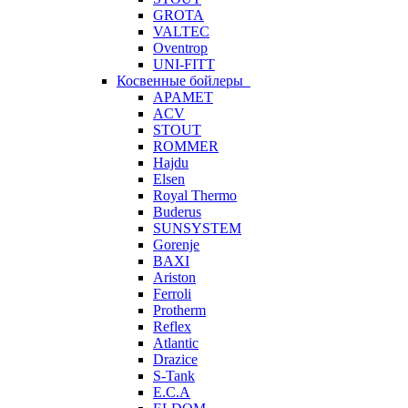
GROTA
VALTEC
Oventrop
UNI-FITT
Косвенные бойлеры
APAMET
ACV
STOUT
ROMMER
Hajdu
Elsen
Royal Thermo
Buderus
SUNSYSTEM
Gorenje
BAXI
Ariston
Ferroli
Protherm
Reflex
Atlantic
Drazice
S-Tank
E.C.A