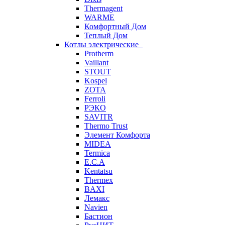
Thermagent
WARME
Комфортный Дом
Теплый Дом
Котлы электрические
Protherm
Vaillant
STOUT
Kospel
ZOTA
Ferroli
РЭКО
SAVITR
Thermo Trust
Элемент Комфорта
MIDEA
Termica
E.C.A
Kentatsu
Thermex
BAXI
Лемакс
Navien
Бастион