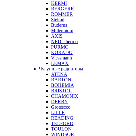
KERMI
BERGERR
ROMMER
Stelrad
Buderus
Millennium
AXIS
NED Thermo
PURMO
KORADO
Viessmann
LEMAX
Чугунные радиаторы
ATENA
BARTON
BOHEMIA
BRISTOL
CHAMONIX
DERBY
Grotescco
LILLE
READING
TELFORD
TOULON
WINDSOR