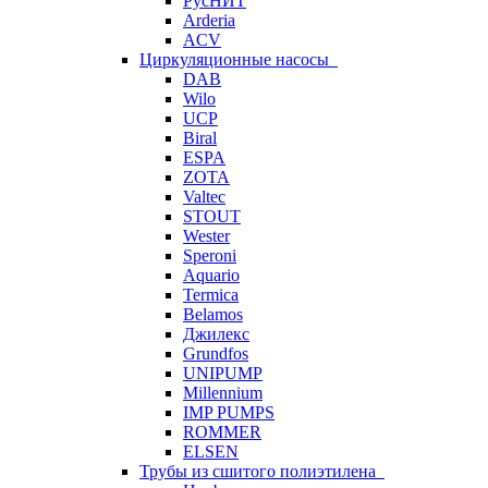
РусНИТ
Arderia
ACV
Циркуляционные насосы
DAB
Wilo
UCP
Biral
ESPA
ZOTA
Valtec
STOUT
Wester
Speroni
Aquario
Termica
Belamos
Джилекс
Grundfos
UNIPUMP
Millennium
IMP PUMPS
ROMMER
ELSEN
Трубы из сшитого полиэтилена