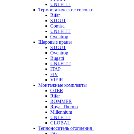
UNI-FITT
Термостатические головки
Rifar
STOUT
Comisa
UNI-FITT
Oventrop
Шаровые краны
STOUT
Oventrop
Bugatti
UNI-FITT
ITAP
FIV
VIEIR
Монтажные комплекты
OTER
Rifar
ROMMER
Royal Thermo
Millennium
UNI-FITT
GLOBAL
Теплоноситель отопления
Dixis