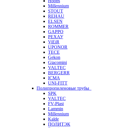
Hoobs
Millennium
STOUT
REHAU
ELSEN
ROMMER
GAPPO
РЕХАУ
ViEiR
UPONOR
TECE
Gekon
Giacomini
VALTEC
BERGERR
ICMA
UNI-FITT
Полипропиленовые трубы
SPK
VALTEC
FV-Plast
Lammin
Millennium
Kalde
ПОЛИТЭК