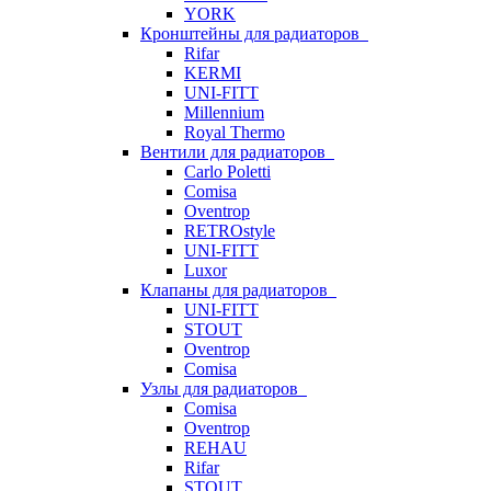
YORK
Кронштейны для радиаторов
Rifar
KERMI
UNI-FITT
Millennium
Royal Thermo
Вентили для радиаторов
Carlo Poletti
Comisa
Oventrop
RETROstyle
UNI-FITT
Luxor
Клапаны для радиаторов
UNI-FITT
STOUT
Oventrop
Comisa
Узлы для радиаторов
Comisa
Oventrop
REHAU
Rifar
STOUT