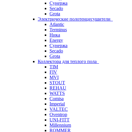
Сунержа
Secado
Grota
Электрические полотенцесушители
Atlantic
Terminus
Ника
Energy
Сунержа
Secado
Grota
Коллектора для теплого пола
TIM
FIV
MVI
STOUT
REHAU
WATTS
Comisa
Imperial
VALTEC
Oventrop
UNI-FITT
Millennium
ROMMER