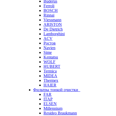
Buderus
Ferroli
BOSCH
Rinnai
Viessmann
ARISTON
De Dietrich
Lamborghini
ACV
Ростов
Navien
Sime
Kentatsu
WOLF
HUBERT
Termica
MIDEA
Thermex
HAIER
Фильтры тонкой очистки
FAR
ITAP
ELSEN
Millennium
Resideo Braukmann