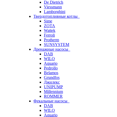
De Dietrich
Viessmann
Lamborghini
Твердотопливные котлы
Sime
ZOTA
Wattek
Ferroli
Protherm
SUNSYSTEM
Дренажные насосы
DAB
WILO
Aquario
Pedrollo
Belamos
Grundfos
Джилекс
UNIPUMP
Millennium
ROMMER
Фекальные насосы
DAB
WILO
Aquario