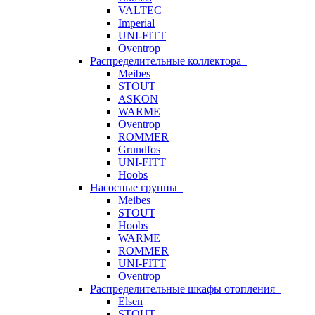
VALTEC
Imperial
UNI-FITT
Oventrop
Распределительные коллектора
Meibes
STOUT
ASKON
WARME
Oventrop
ROMMER
Grundfos
UNI-FITT
Hoobs
Насосные группы
Meibes
STOUT
Hoobs
WARME
ROMMER
UNI-FITT
Oventrop
Распределительные шкафы отопления
Elsen
STOUT