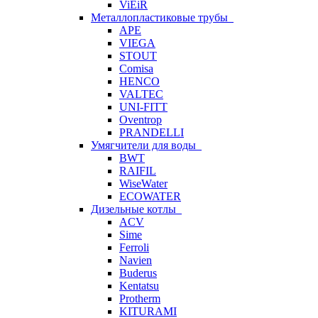
ViEiR
Металлопластиковые трубы
APE
VIEGA
STOUT
Comisa
HENCO
VALTEC
UNI-FITT
Oventrop
PRANDELLI
Умягчители для воды
BWT
RAIFIL
WiseWater
ECOWATER
Дизельные котлы
ACV
Sime
Ferroli
Navien
Buderus
Kentatsu
Protherm
KITURAMI