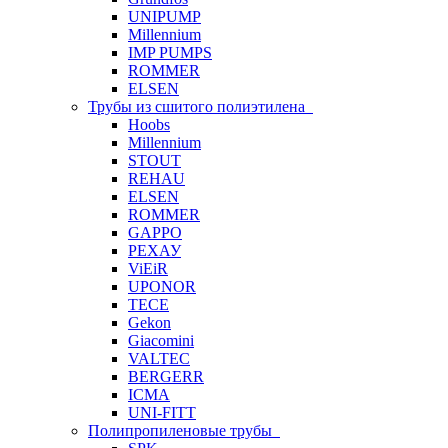
UNIPUMP
Millennium
IMP PUMPS
ROMMER
ELSEN
Трубы из сшитого полиэтилена
Hoobs
Millennium
STOUT
REHAU
ELSEN
ROMMER
GAPPO
РЕХАУ
ViEiR
UPONOR
TECE
Gekon
Giacomini
VALTEC
BERGERR
ICMA
UNI-FITT
Полипропиленовые трубы