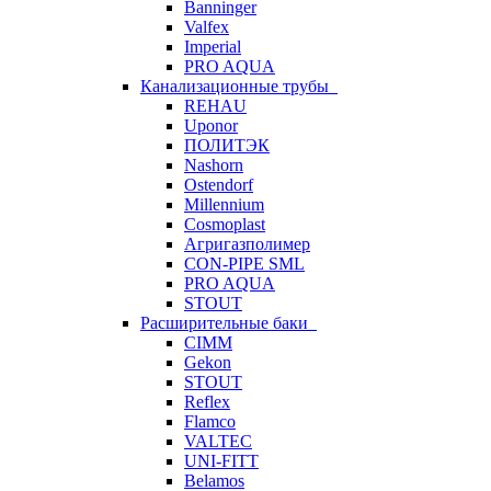
Banninger
Valfex
Imperial
PRO AQUA
Канализационные трубы
REHAU
Uponor
ПОЛИТЭК
Nashorn
Ostendorf
Millennium
Cosmoplast
Агригазполимер
CON-PIPE SML
PRO AQUA
STOUT
Расширительные баки
CIMM
Gekon
STOUT
Reflex
Flamco
VALTEC
UNI-FITT
Belamos