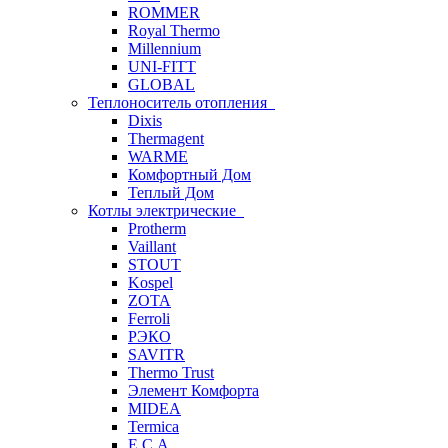
ROMMER
Royal Thermo
Millennium
UNI-FITT
GLOBAL
Теплоноситель отопления
Dixis
Thermagent
WARME
Комфортный Дом
Теплый Дом
Котлы электрические
Protherm
Vaillant
STOUT
Kospel
ZOTA
Ferroli
РЭКО
SAVITR
Thermo Trust
Элемент Комфорта
MIDEA
Termica
E.C.A