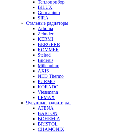
Теплоприбор
BILUX
Germanium
SIRA
Стальные радиаторы
Arbonia
Zehnder
KERMI
BERGERR
ROMMER
Stelrad
Buderus
Millennium
AXIS
NED Thermo
PURMO
KORADO
Viessmann
LEMAX
Чугунные радиаторы
ATENA
BARTON
BOHEMIA
BRISTOL
CHAMONIX