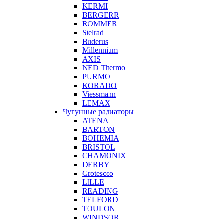
KERMI
BERGERR
ROMMER
Stelrad
Buderus
Millennium
AXIS
NED Thermo
PURMO
KORADO
Viessmann
LEMAX
Чугунные радиаторы
ATENA
BARTON
BOHEMIA
BRISTOL
CHAMONIX
DERBY
Grotescco
LILLE
READING
TELFORD
TOULON
WINDSOR