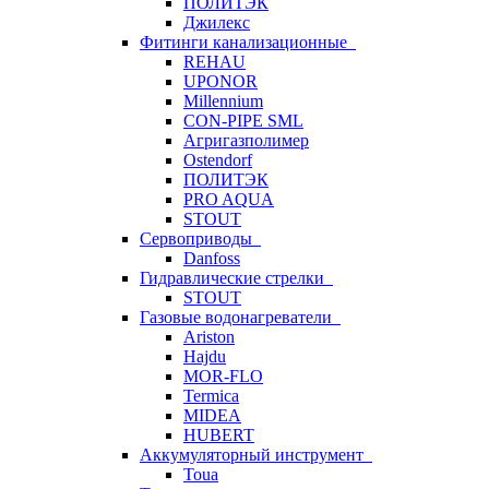
ПОЛИТЭК
Джилекс
Фитинги канализационные
REHAU
UPONOR
Millennium
CON-PIPE SML
Агригазполимер
Ostendorf
ПОЛИТЭК
PRO AQUA
STOUT
Сервоприводы
Danfoss
Гидравлические стрелки
STOUT
Газовые водонагреватели
Ariston
Hajdu
MOR-FLO
Termica
MIDEA
HUBERT
Аккумуляторный инструмент
Toua