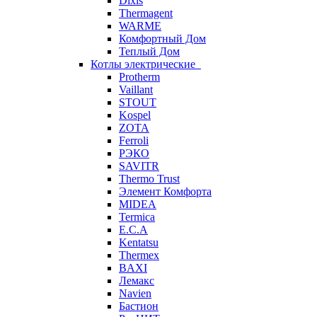
Dixis
Thermagent
WARME
Комфортный Дом
Теплый Дом
Котлы электрические
Protherm
Vaillant
STOUT
Kospel
ZOTA
Ferroli
РЭКО
SAVITR
Thermo Trust
Элемент Комфорта
MIDEA
Termica
E.C.A
Kentatsu
Thermex
BAXI
Лемакс
Navien
Бастион