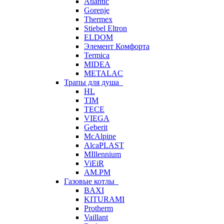
Atlantic
Gorenje
Thermex
Stiebel Eltron
ELDOM
Элемент Комфорта
Termica
MIDEA
METALAC
Трапы для душа
HL
TIM
TECE
VIEGA
Geberit
McAlpine
AlcaPLAST
MIllennium
ViEiR
AM.PM
Газовые котлы
BAXI
KITURAMI
Protherm
Vaillant