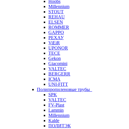
Hoobs
Millennium
STOUT
REHAU
ELSEN
ROMMER
GAPPO
РЕХАУ
ViEiR
UPONOR
TECE
Gekon
Giacomini
VALTEC
BERGERR
ICMA
UNI-FITT
Полипропиленовые трубы
SPK
VALTEC
FV-Plast
Lammin
Millennium
Kalde
ПОЛИТЭК