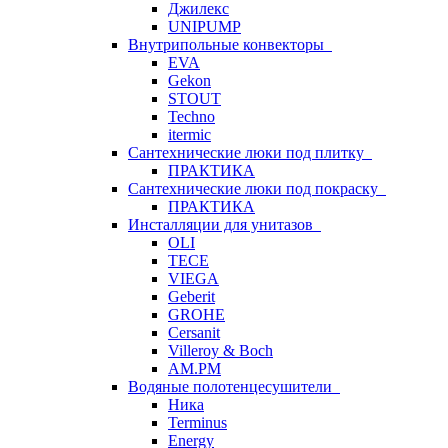
Джилекс
UNIPUMP
Внутрипольные конвекторы
EVA
Gekon
STOUT
Techno
itermic
Сантехнические люки под плитку
ПРАКТИКА
Сантехнические люки под покраску
ПРАКТИКА
Инсталляции для унитазов
OLI
TECE
VIEGA
Geberit
GROHE
Cersanit
Villeroy & Boch
AM.PM
Водяные полотенцесушители
Ника
Terminus
Energy