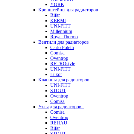
YORK
Кронштейны для радиаторов
Rifar
KERMI
UNI-FITT
Millennium
Royal Thermo
Вентили для радиаторов
Carlo Poletti
Comisa
Oventrop
RETROstyle
UNI-FITT
Luxor
Клапаны для радиаторов
UNI-FITT
STOUT
Oventrop
Comisa
Узлы для радиаторов
Comisa
Oventrop
REHAU
Rifar
STOUT