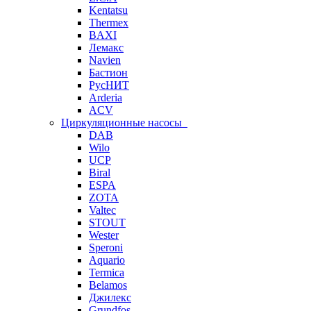
Kentatsu
Thermex
BAXI
Лемакс
Navien
Бастион
РусНИТ
Arderia
ACV
Циркуляционные насосы
DAB
Wilo
UCP
Biral
ESPA
ZOTA
Valtec
STOUT
Wester
Speroni
Aquario
Termica
Belamos
Джилекс
Grundfos