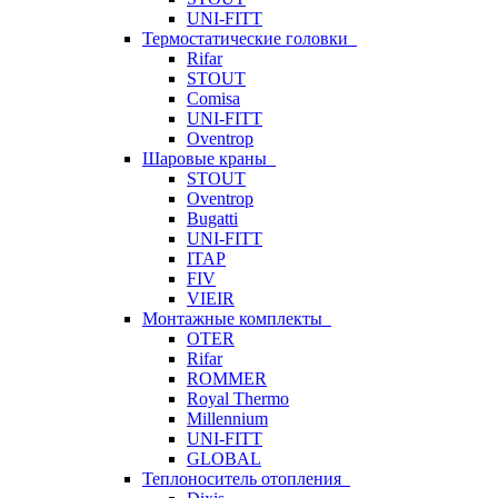
UNI-FITT
Термостатические головки
Rifar
STOUT
Comisa
UNI-FITT
Oventrop
Шаровые краны
STOUT
Oventrop
Bugatti
UNI-FITT
ITAP
FIV
VIEIR
Монтажные комплекты
OTER
Rifar
ROMMER
Royal Thermo
Millennium
UNI-FITT
GLOBAL
Теплоноситель отопления