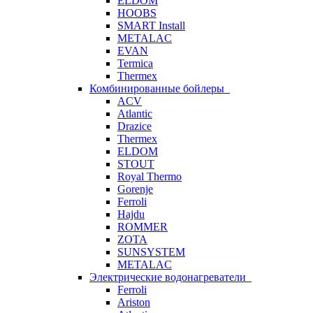
ELDOM
HOOBS
SMART Install
METALAC
EVAN
Termica
Thermex
Комбинированные бойлеры
ACV
Atlantic
Drazice
Thermex
ELDOM
STOUT
Royal Thermo
Gorenje
Ferroli
Hajdu
ROMMER
ZOTA
SUNSYSTEM
METALAC
Электрические водонагреватели
Ferroli
Ariston