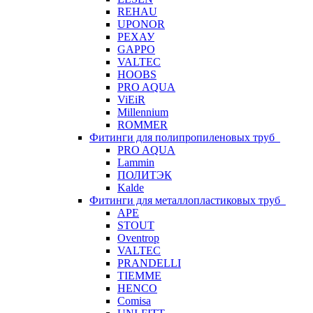
REHAU
UPONOR
РЕХАУ
GAPPO
VALTEC
HOOBS
PRO AQUA
ViEiR
Millennium
ROMMER
Фитинги для полипропиленовых труб
PRO AQUA
Lammin
ПОЛИТЭК
Kalde
Фитинги для металлопластиковых труб
APE
STOUT
Oventrop
VALTEC
PRANDELLI
TIEMME
HENCO
Comisa