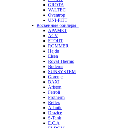
GROTA
VALTEC
Oventrop
UNI-FITT
Косвенные бойлеры
APAMET
ACV
STOUT
ROMMER
Hajdu
Elsen
Royal Thermo
Buderus
SUNSYSTEM
Gorenje
BAXI
Ariston
Ferroli
Protherm
Reflex
Atlantic
Drazice
S-Tank
E.C.A