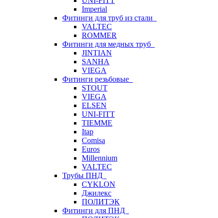
UNI-FITT
Imperial
Фитинги для труб из стали
VALTEC
ROMMER
Фитинги для медных труб
JINTIAN
SANHA
VIEGA
Фитинги резьбовые
STOUT
VIEGA
ELSEN
UNI-FITT
TIEMME
Itap
Comisa
Euros
Millennium
VALTEC
Трубы ПНД
CYKLON
Джилекс
ПОЛИТЭК
Фитинги для ПНД