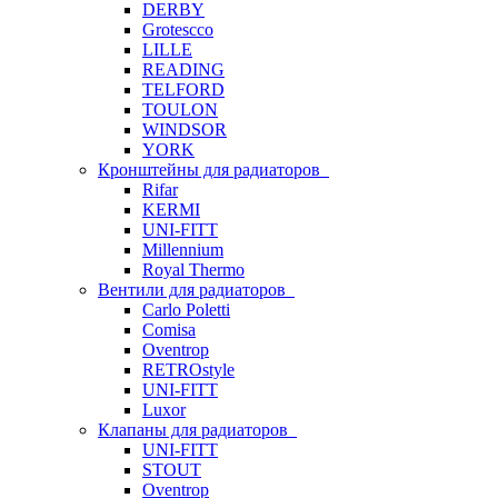
DERBY
Grotescco
LILLE
READING
TELFORD
TOULON
WINDSOR
YORK
Кронштейны для радиаторов
Rifar
KERMI
UNI-FITT
Millennium
Royal Thermo
Вентили для радиаторов
Carlo Poletti
Comisa
Oventrop
RETROstyle
UNI-FITT
Luxor
Клапаны для радиаторов
UNI-FITT
STOUT
Oventrop