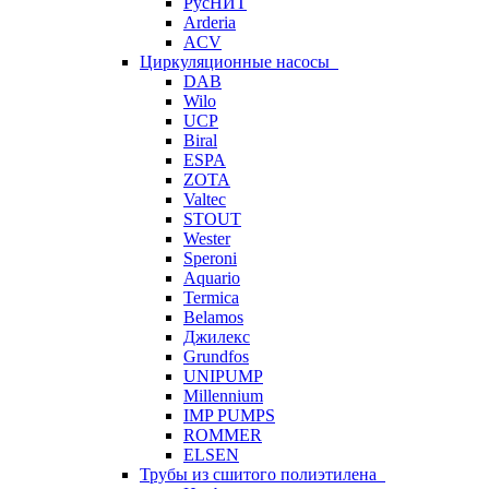
РусНИТ
Arderia
ACV
Циркуляционные насосы
DAB
Wilo
UCP
Biral
ESPA
ZOTA
Valtec
STOUT
Wester
Speroni
Aquario
Termica
Belamos
Джилекс
Grundfos
UNIPUMP
Millennium
IMP PUMPS
ROMMER
ELSEN
Трубы из сшитого полиэтилена