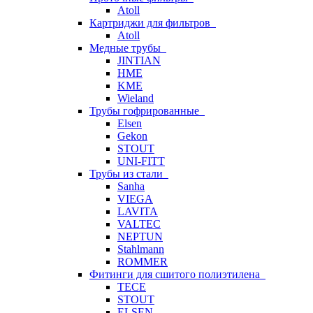
Atoll
Картриджи для фильтров
Atoll
Медные трубы
JINTIAN
HME
KME
Wieland
Трубы гофрированные
Elsen
Gekon
STOUT
UNI-FITT
Трубы из стали
Sanha
VIEGA
LAVITA
VALTEC
NEPTUN
Stahlmann
ROMMER
Фитинги для сшитого полиэтилена
TECE
STOUT
ELSEN