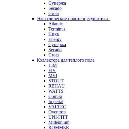
Сунержа
Secado
Grota
Электрические полотенцесушители
Atlantic
Terminus
Ника
Energy
Сунержа
Secado
Grota
Коллектора для теплого пола
TIM
FIV
MVI
STOUT
REHAU
WATTS
Comisa
Imperial
VALTEC
Oventrop
UNI-FITT
Millennium
ROMMER