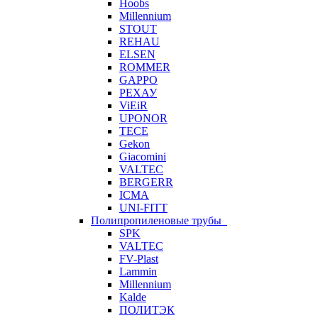
Hoobs
Millennium
STOUT
REHAU
ELSEN
ROMMER
GAPPO
РЕХАУ
ViEiR
UPONOR
TECE
Gekon
Giacomini
VALTEC
BERGERR
ICMA
UNI-FITT
Полипропиленовые трубы
SPK
VALTEC
FV-Plast
Lammin
Millennium
Kalde
ПОЛИТЭК