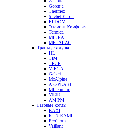
Atlantic
Gorenje
Thermex
Stiebel Eltron
ELDOM
Элемент Комфорта
Termica
MIDEA
METALAC
Трапы для душа
HL
TIM
TECE
VIEGA
Geberit
McAlpine
AlcaPLAST
MIllennium
ViEiR
AM.PM
Газовые котлы
BAXI
KITURAMI
Protherm
Vaillant