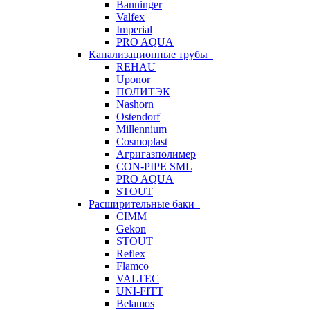
Banninger
Valfex
Imperial
PRO AQUA
Канализационные трубы
REHAU
Uponor
ПОЛИТЭК
Nashorn
Ostendorf
Millennium
Cosmoplast
Агригазполимер
CON-PIPE SML
PRO AQUA
STOUT
Расширительные баки
CIMM
Gekon
STOUT
Reflex
Flamco
VALTEC
UNI-FITT
Belamos