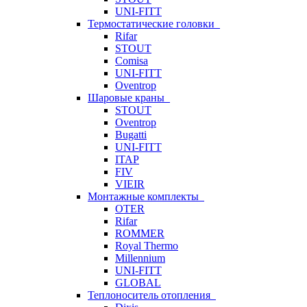
UNI-FITT
Термостатические головки
Rifar
STOUT
Comisa
UNI-FITT
Oventrop
Шаровые краны
STOUT
Oventrop
Bugatti
UNI-FITT
ITAP
FIV
VIEIR
Монтажные комплекты
OTER
Rifar
ROMMER
Royal Thermo
Millennium
UNI-FITT
GLOBAL
Теплоноситель отопления