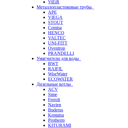
ViEiR
Металлопластиковые трубы
APE
VIEGA
STOUT
Comisa
HENCO
VALTEC
UNI-FITT
Oventrop
PRANDELLI
Умягчители для воды
BWT
RAIFIL
WiseWater
ECOWATER
Дизельные котлы
ACV
Sime
Ferroli
Navien
Buderus
Kentatsu
Protherm
KITURAMI