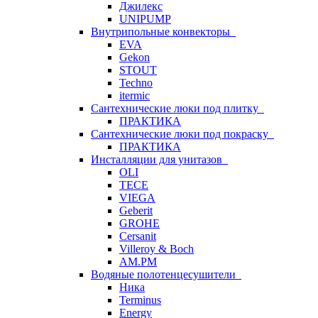
Джилекс
UNIPUMP
Внутрипольные конвекторы
EVA
Gekon
STOUT
Techno
itermic
Сантехнические люки под плитку
ПРАКТИКА
Сантехнические люки под покраску
ПРАКТИКА
Инсталляции для унитазов
OLI
TECE
VIEGA
Geberit
GROHE
Cersanit
Villeroy & Boch
AM.PM
Водяные полотенцесушители
Ника
Terminus
Energy