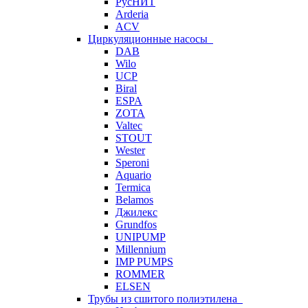
РусНИТ
Arderia
ACV
Циркуляционные насосы
DAB
Wilo
UCP
Biral
ESPA
ZOTA
Valtec
STOUT
Wester
Speroni
Aquario
Termica
Belamos
Джилекс
Grundfos
UNIPUMP
Millennium
IMP PUMPS
ROMMER
ELSEN
Трубы из сшитого полиэтилена