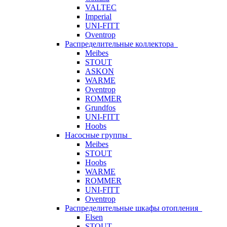
VALTEC
Imperial
UNI-FITT
Oventrop
Распределительные коллектора
Meibes
STOUT
ASKON
WARME
Oventrop
ROMMER
Grundfos
UNI-FITT
Hoobs
Насосные группы
Meibes
STOUT
Hoobs
WARME
ROMMER
UNI-FITT
Oventrop
Распределительные шкафы отопления
Elsen
STOUT