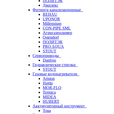
ПОЛИТЭК
Джилекс
Фитинги канализационные
REHAU
UPONOR
Millennium
CON-PIPE SML
Агригазполимер
Ostendorf
ПОЛИТЭК
PRO AQUA
STOUT
Сервоприводы
Danfoss
Гидравлические стрелки
STOUT
Газовые водонагреватели
Ariston
Hajdu
MOR-FLO
Termica
MIDEA
HUBERT
Аккумуляторный инструмент
Toua