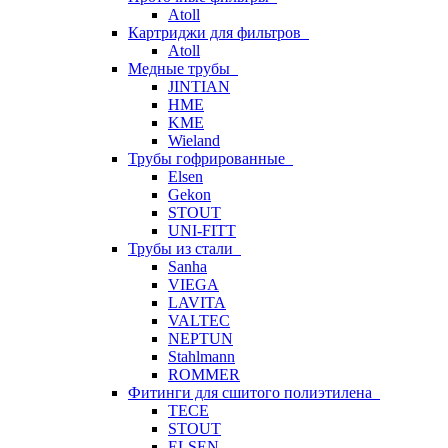
Atoll
Картриджи для фильтров
Atoll
Медные трубы
JINTIAN
HME
KME
Wieland
Трубы гофрированные
Elsen
Gekon
STOUT
UNI-FITT
Трубы из стали
Sanha
VIEGA
LAVITA
VALTEC
NEPTUN
Stahlmann
ROMMER
Фитинги для сшитого полиэтилена
TECE
STOUT
ELSEN