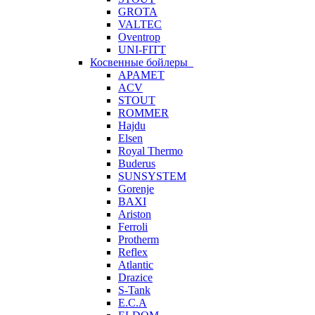
GROTA
VALTEC
Oventrop
UNI-FITT
Косвенные бойлеры
APAMET
ACV
STOUT
ROMMER
Hajdu
Elsen
Royal Thermo
Buderus
SUNSYSTEM
Gorenje
BAXI
Ariston
Ferroli
Protherm
Reflex
Atlantic
Drazice
S-Tank
E.C.A