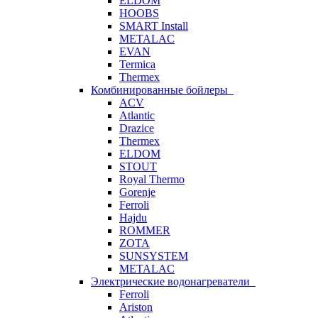
ELDOM
HOOBS
SMART Install
METALAC
EVAN
Termica
Thermex
Комбинированные бойлеры
ACV
Atlantic
Drazice
Thermex
ELDOM
STOUT
Royal Thermo
Gorenje
Ferroli
Hajdu
ROMMER
ZOTA
SUNSYSTEM
METALAC
Электрические водонагреватели
Ferroli
Ariston