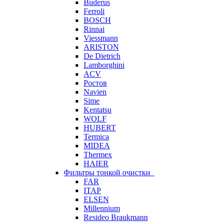
Buderus
Ferroli
BOSCH
Rinnai
Viessmann
ARISTON
De Dietrich
Lamborghini
ACV
Ростов
Navien
Sime
Kentatsu
WOLF
HUBERT
Termica
MIDEA
Thermex
HAIER
Фильтры тонкой очистки
FAR
ITAP
ELSEN
Millennium
Resideo Braukmann