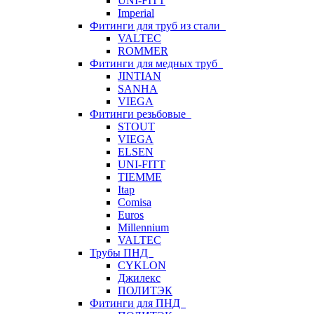
UNI-FITT
Imperial
Фитинги для труб из стали
VALTEC
ROMMER
Фитинги для медных труб
JINTIAN
SANHA
VIEGA
Фитинги резьбовые
STOUT
VIEGA
ELSEN
UNI-FITT
TIEMME
Itap
Comisa
Euros
Millennium
VALTEC
Трубы ПНД
CYKLON
Джилекс
ПОЛИТЭК
Фитинги для ПНД