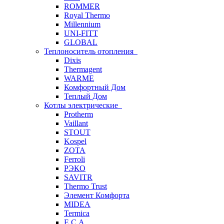
ROMMER
Royal Thermo
Millennium
UNI-FITT
GLOBAL
Теплоноситель отопления
Dixis
Thermagent
WARME
Комфортный Дом
Теплый Дом
Котлы электрические
Protherm
Vaillant
STOUT
Kospel
ZOTA
Ferroli
РЭКО
SAVITR
Thermo Trust
Элемент Комфорта
MIDEA
Termica
E.C.A