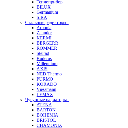
Теплоприбор
BILUX
Germanium
SIRA
Стальные радиаторы
Arbonia
Zehnder
KERMI
BERGERR
ROMMER
Stelrad
Buderus
Millennium
AXIS
NED Thermo
PURMO
KORADO
Viessmann
LEMAX
Чугунные радиаторы
ATENA
BARTON
BOHEMIA
BRISTOL
CHAMONIX