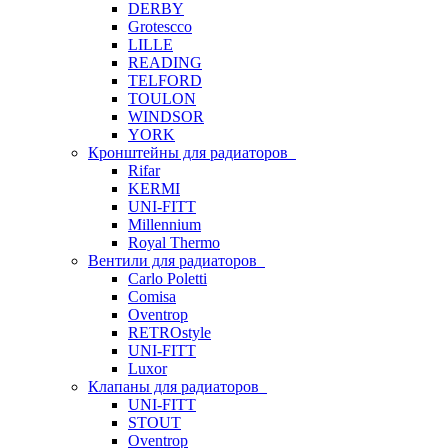
DERBY
Grotescco
LILLE
READING
TELFORD
TOULON
WINDSOR
YORK
Кронштейны для радиаторов
Rifar
KERMI
UNI-FITT
Millennium
Royal Thermo
Вентили для радиаторов
Carlo Poletti
Comisa
Oventrop
RETROstyle
UNI-FITT
Luxor
Клапаны для радиаторов
UNI-FITT
STOUT
Oventrop