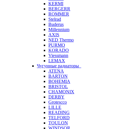
KERMI
BERGERR
ROMMER
Stelrad
Buderus
Millennium
AXIS
NED Thermo
PURMO
KORADO
Viessmann
LEMAX
Чугунные радиаторы
ATENA
BARTON
BOHEMIA
BRISTOL
CHAMONIX
DERBY
Grotescco
LILLE
READING
TELFORD
TOULON
WINDSOR