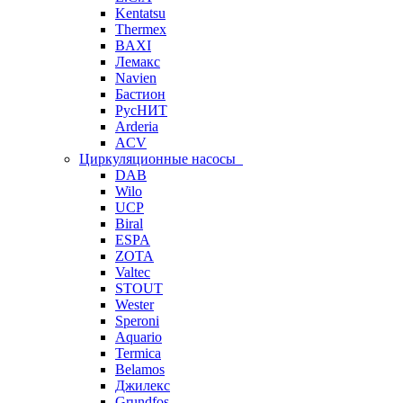
Kentatsu
Thermex
BAXI
Лемакс
Navien
Бастион
РусНИТ
Arderia
ACV
Циркуляционные насосы
DAB
Wilo
UCP
Biral
ESPA
ZOTA
Valtec
STOUT
Wester
Speroni
Aquario
Termica
Belamos
Джилекс
Grundfos