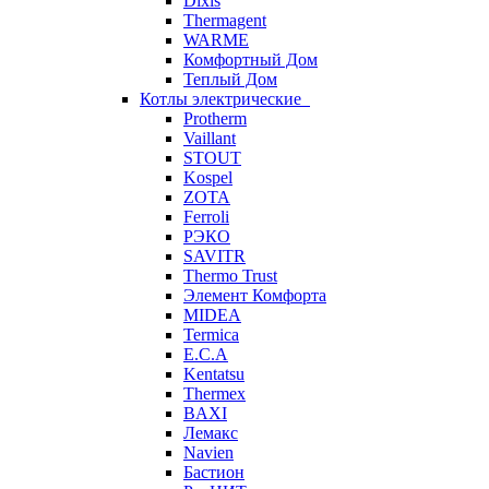
Dixis
Thermagent
WARME
Комфортный Дом
Теплый Дом
Котлы электрические
Protherm
Vaillant
STOUT
Kospel
ZOTA
Ferroli
РЭКО
SAVITR
Thermo Trust
Элемент Комфорта
MIDEA
Termica
E.C.A
Kentatsu
Thermex
BAXI
Лемакс
Navien
Бастион