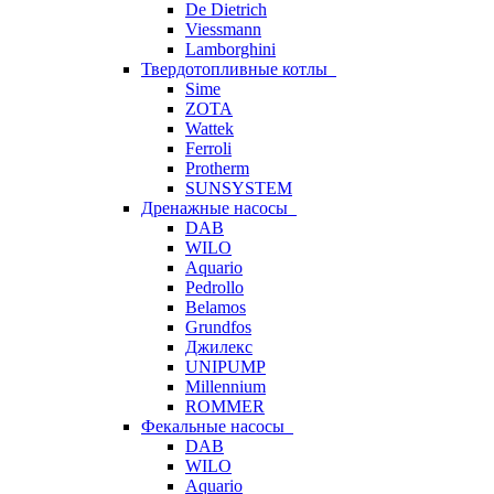
De Dietrich
Viessmann
Lamborghini
Твердотопливные котлы
Sime
ZOTA
Wattek
Ferroli
Protherm
SUNSYSTEM
Дренажные насосы
DAB
WILO
Aquario
Pedrollo
Belamos
Grundfos
Джилекс
UNIPUMP
Millennium
ROMMER
Фекальные насосы
DAB
WILO
Aquario