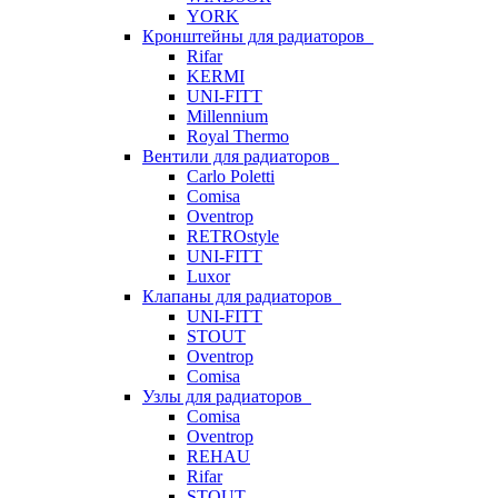
YORK
Кронштейны для радиаторов
Rifar
KERMI
UNI-FITT
Millennium
Royal Thermo
Вентили для радиаторов
Carlo Poletti
Comisa
Oventrop
RETROstyle
UNI-FITT
Luxor
Клапаны для радиаторов
UNI-FITT
STOUT
Oventrop
Comisa
Узлы для радиаторов
Comisa
Oventrop
REHAU
Rifar
STOUT