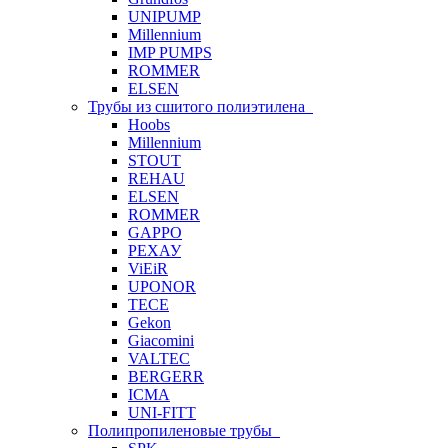
UNIPUMP
Millennium
IMP PUMPS
ROMMER
ELSEN
Трубы из сшитого полиэтилена
Hoobs
Millennium
STOUT
REHAU
ELSEN
ROMMER
GAPPO
РЕХАУ
ViEiR
UPONOR
TECE
Gekon
Giacomini
VALTEC
BERGERR
ICMA
UNI-FITT
Полипропиленовые трубы