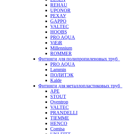
REHAU
UPONOR
РЕХАУ
GAPPO
VALTEC
HOOBS
PRO AQUA
ViEiR
Millennium
ROMMER
Фитинги для полипропиленовых труб
PRO AQUA
Lammin
ПОЛИТЭК
Kalde
Фитинги для металлопластиковых труб
APE
STOUT
Oventrop
VALTEC
PRANDELLI
TIEMME
HENCO
Comisa