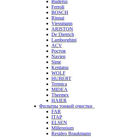
Buderus
Ferroli
BOSCH
Rinnai
Viessmann
ARISTON
De Dietrich
Lamborghini
ACV
Ростов
Navien
Sime
Kentatsu
WOLF
HUBERT
Termica
MIDEA
Thermex
HAIER
Фильтры тонкой очистки
FAR
ITAP
ELSEN
Millennium
Resideo Braukmann