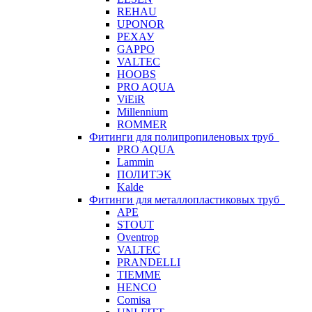
REHAU
UPONOR
РЕХАУ
GAPPO
VALTEC
HOOBS
PRO AQUA
ViEiR
Millennium
ROMMER
Фитинги для полипропиленовых труб
PRO AQUA
Lammin
ПОЛИТЭК
Kalde
Фитинги для металлопластиковых труб
APE
STOUT
Oventrop
VALTEC
PRANDELLI
TIEMME
HENCO
Comisa