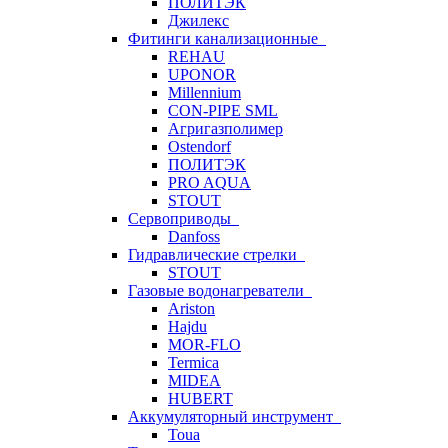
ПОЛИТЭК
Джилекс
Фитинги канализационные
REHAU
UPONOR
Millennium
CON-PIPE SML
Агригазполимер
Ostendorf
ПОЛИТЭК
PRO AQUA
STOUT
Сервоприводы
Danfoss
Гидравлические стрелки
STOUT
Газовые водонагреватели
Ariston
Hajdu
MOR-FLO
Termica
MIDEA
HUBERT
Аккумуляторный инструмент
Toua