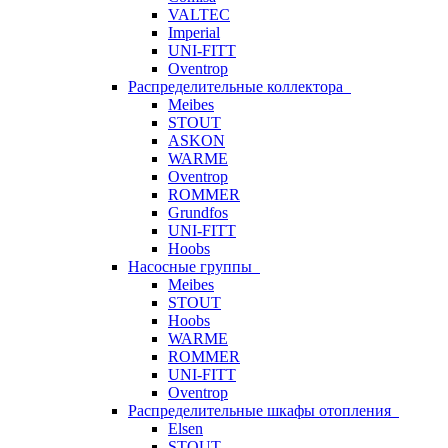
VALTEC
Imperial
UNI-FITT
Oventrop
Распределительные коллектора
Meibes
STOUT
ASKON
WARME
Oventrop
ROMMER
Grundfos
UNI-FITT
Hoobs
Насосные группы
Meibes
STOUT
Hoobs
WARME
ROMMER
UNI-FITT
Oventrop
Распределительные шкафы отопления
Elsen
STOUT