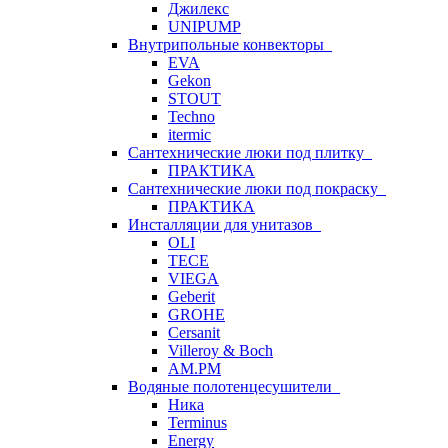
Джилекс
UNIPUMP
Внутрипольные конвекторы
EVA
Gekon
STOUT
Techno
itermic
Сантехнические люки под плитку
ПРАКТИКА
Сантехнические люки под покраску
ПРАКТИКА
Инсталляции для унитазов
OLI
TECE
VIEGA
Geberit
GROHE
Cersanit
Villeroy & Boch
AM.PM
Водяные полотенцесушители
Ника
Terminus
Energy