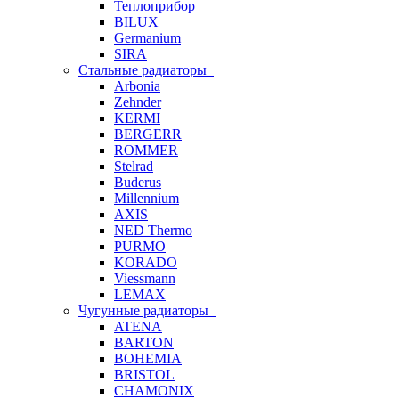
Теплоприбор
BILUX
Germanium
SIRA
Стальные радиаторы
Arbonia
Zehnder
KERMI
BERGERR
ROMMER
Stelrad
Buderus
Millennium
AXIS
NED Thermo
PURMO
KORADO
Viessmann
LEMAX
Чугунные радиаторы
ATENA
BARTON
BOHEMIA
BRISTOL
CHAMONIX