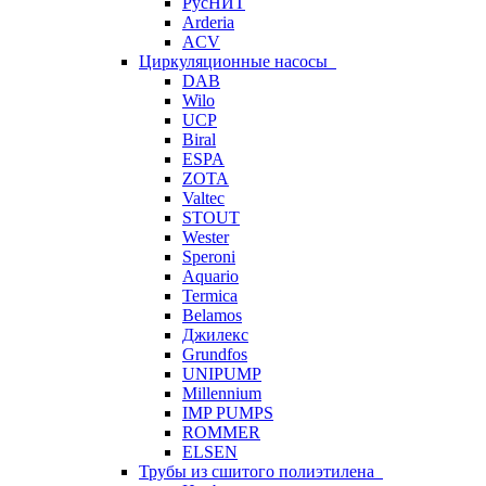
РусНИТ
Arderia
ACV
Циркуляционные насосы
DAB
Wilo
UCP
Biral
ESPA
ZOTA
Valtec
STOUT
Wester
Speroni
Aquario
Termica
Belamos
Джилекс
Grundfos
UNIPUMP
Millennium
IMP PUMPS
ROMMER
ELSEN
Трубы из сшитого полиэтилена