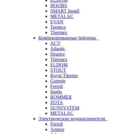
ELDOM
HOOBS
SMART Install
METALAC
EVAN
Termica
Thermex
Комбинированные бойлеры
ACV
Atlantic
Drazice
Thermex
ELDOM
STOUT
Royal Thermo
Gorenje
Ferroli
Hajdu
ROMMER
ZOTA
SUNSYSTEM
METALAC
Электрические водонагреватели
Ferroli
Ariston