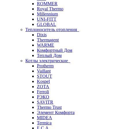
ROMMER
Royal Thermo
Millennium
UNI-FITT
GLOBAL
Теплоноситель отопления
Dixis
Thermagent
WARME
Комфортный Дом
Теплый Дом
Котлы электрические
Protherm
Vaillant
STOUT
Kospel
ZOTA
Ferroli
РЭКО
SAVITR
Thermo Trust
Элемент Комфорта
MIDEA
Termica
E.C.A