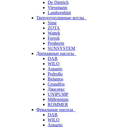
De Dietrich
Viessmann
Lamborghini
Твердотопливные котлы
Sime
ZOTA
Wattek
Ferroli
Protherm
SUNSYSTEM
Дренажные насосы
DAB
WILO
Aquario
Pedrollo
Belamos
Grundfos
Джилекс
UNIPUMP
Millennium
ROMMER
Фекальные насосы
DAB
WILO
Aquario