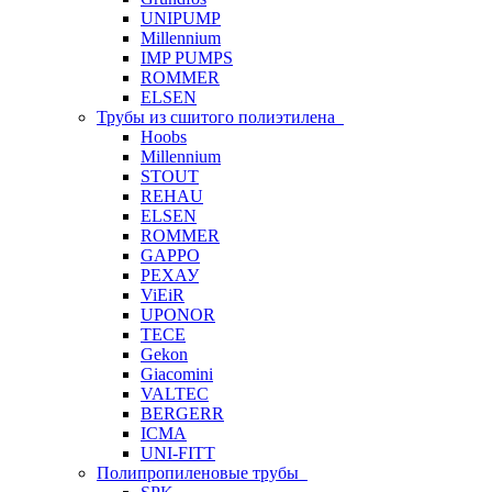
UNIPUMP
Millennium
IMP PUMPS
ROMMER
ELSEN
Трубы из сшитого полиэтилена
Hoobs
Millennium
STOUT
REHAU
ELSEN
ROMMER
GAPPO
РЕХАУ
ViEiR
UPONOR
TECE
Gekon
Giacomini
VALTEC
BERGERR
ICMA
UNI-FITT
Полипропиленовые трубы