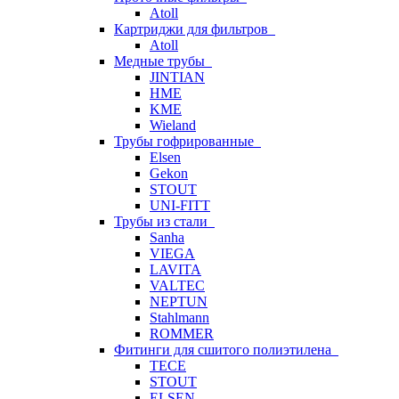
Atoll
Картриджи для фильтров
Atoll
Медные трубы
JINTIAN
HME
KME
Wieland
Трубы гофрированные
Elsen
Gekon
STOUT
UNI-FITT
Трубы из стали
Sanha
VIEGA
LAVITA
VALTEC
NEPTUN
Stahlmann
ROMMER
Фитинги для сшитого полиэтилена
TECE
STOUT
ELSEN