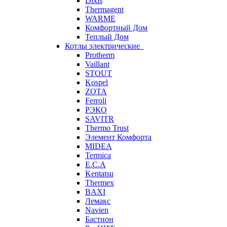
Dixis
Thermagent
WARME
Комфортный Дом
Теплый Дом
Котлы электрические
Protherm
Vaillant
STOUT
Kospel
ZOTA
Ferroli
РЭКО
SAVITR
Thermo Trust
Элемент Комфорта
MIDEA
Termica
E.C.A
Kentatsu
Thermex
BAXI
Лемакс
Navien
Бастион