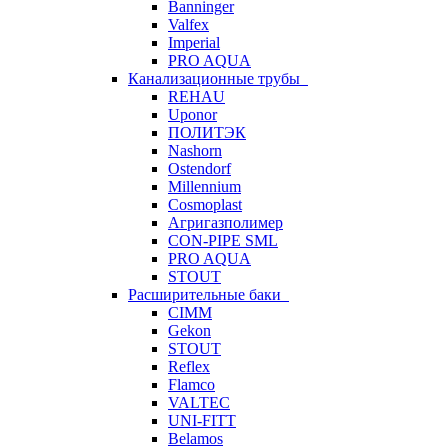
Banninger
Valfex
Imperial
PRO AQUA
Канализационные трубы
REHAU
Uponor
ПОЛИТЭК
Nashorn
Ostendorf
Millennium
Cosmoplast
Агригазполимер
CON-PIPE SML
PRO AQUA
STOUT
Расширительные баки
CIMM
Gekon
STOUT
Reflex
Flamco
VALTEC
UNI-FITT
Belamos