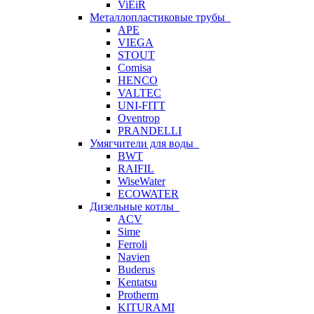
ViEiR
Металлопластиковые трубы
APE
VIEGA
STOUT
Comisa
HENCO
VALTEC
UNI-FITT
Oventrop
PRANDELLI
Умягчители для воды
BWT
RAIFIL
WiseWater
ECOWATER
Дизельные котлы
ACV
Sime
Ferroli
Navien
Buderus
Kentatsu
Protherm
KITURAMI