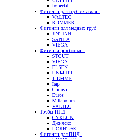
UNI-FITT
Imperial
Фитинги для труб из стали
VALTEC
ROMMER
Фитинги для медных труб
JINTIAN
SANHA
VIEGA
Фитинги резьбовые
STOUT
VIEGA
ELSEN
UNI-FITT
TIEMME
Itap
Comisa
Euros
Millennium
VALTEC
Трубы ПНД
CYKLON
Джилекс
ПОЛИТЭК
Фитинги для ПНД