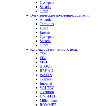
Сунержа
Secado
Grota
Электрические полотенцесушители
Atlantic
Terminus
Ника
Energy
Сунержа
Secado
Grota
Коллектора для теплого пола
TIM
FIV
MVI
STOUT
REHAU
WATTS
Comisa
Imperial
VALTEC
Oventrop
UNI-FITT
Millennium
ROMMER