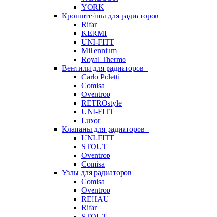
YORK
Кронштейны для радиаторов
Rifar
KERMI
UNI-FITT
Millennium
Royal Thermo
Вентили для радиаторов
Carlo Poletti
Comisa
Oventrop
RETROstyle
UNI-FITT
Luxor
Клапаны для радиаторов
UNI-FITT
STOUT
Oventrop
Comisa
Узлы для радиаторов
Comisa
Oventrop
REHAU
Rifar
STOUT