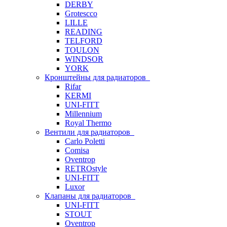
DERBY
Grotescco
LILLE
READING
TELFORD
TOULON
WINDSOR
YORK
Кронштейны для радиаторов
Rifar
KERMI
UNI-FITT
Millennium
Royal Thermo
Вентили для радиаторов
Carlo Poletti
Comisa
Oventrop
RETROstyle
UNI-FITT
Luxor
Клапаны для радиаторов
UNI-FITT
STOUT
Oventrop