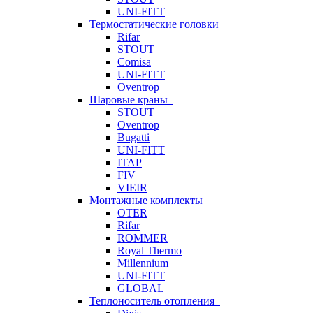
UNI-FITT
Термостатические головки
Rifar
STOUT
Comisa
UNI-FITT
Oventrop
Шаровые краны
STOUT
Oventrop
Bugatti
UNI-FITT
ITAP
FIV
VIEIR
Монтажные комплекты
OTER
Rifar
ROMMER
Royal Thermo
Millennium
UNI-FITT
GLOBAL
Теплоноситель отопления