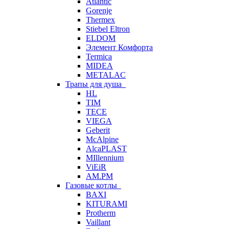
Atlantic
Gorenje
Thermex
Stiebel Eltron
ELDOM
Элемент Комфорта
Termica
MIDEA
METALAC
Трапы для душа
HL
TIM
TECE
VIEGA
Geberit
McAlpine
AlcaPLAST
MIllennium
ViEiR
AM.PM
Газовые котлы
BAXI
KITURAMI
Protherm
Vaillant