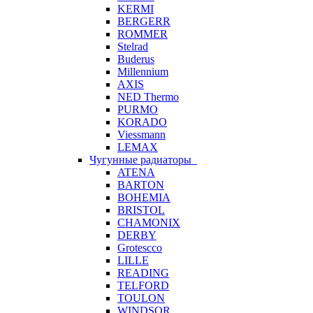
KERMI
BERGERR
ROMMER
Stelrad
Buderus
Millennium
AXIS
NED Thermo
PURMO
KORADO
Viessmann
LEMAX
Чугунные радиаторы
ATENA
BARTON
BOHEMIA
BRISTOL
CHAMONIX
DERBY
Grotescco
LILLE
READING
TELFORD
TOULON
WINDSOR