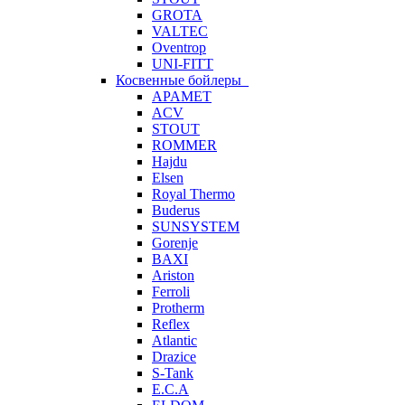
GROTA
VALTEC
Oventrop
UNI-FITT
Косвенные бойлеры
APAMET
ACV
STOUT
ROMMER
Hajdu
Elsen
Royal Thermo
Buderus
SUNSYSTEM
Gorenje
BAXI
Ariston
Ferroli
Protherm
Reflex
Atlantic
Drazice
S-Tank
E.C.A