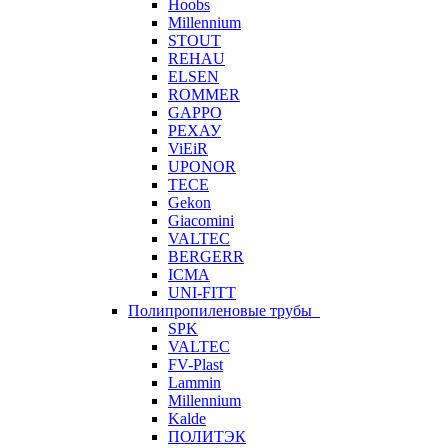
Hoobs
Millennium
STOUT
REHAU
ELSEN
ROMMER
GAPPO
РЕХАУ
ViEiR
UPONOR
TECE
Gekon
Giacomini
VALTEC
BERGERR
ICMA
UNI-FITT
Полипропиленовые трубы
SPK
VALTEC
FV-Plast
Lammin
Millennium
Kalde
ПОЛИТЭК