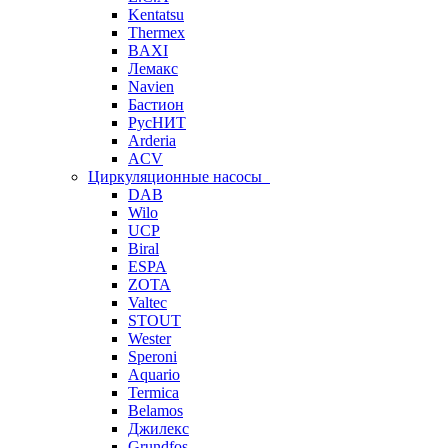
Kentatsu
Thermex
BAXI
Лемакс
Navien
Бастион
РусНИТ
Arderia
ACV
Циркуляционные насосы
DAB
Wilo
UCP
Biral
ESPA
ZOTA
Valtec
STOUT
Wester
Speroni
Aquario
Termica
Belamos
Джилекс
Grundfos