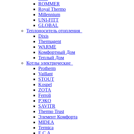
ROMMER
Royal Thermo
Millennium
UNI-FITT
GLOBAL
Теплоноситель отопления
Dixis
Thermagent
WARME
Комфортный Дом
Теплый Дом
Котлы электрические
Protherm
Vaillant
STOUT
Kospel
ZOTA
Ferroli
РЭКО
SAVITR
Thermo Trust
Элемент Комфорта
MIDEA
Termica
E.C.A