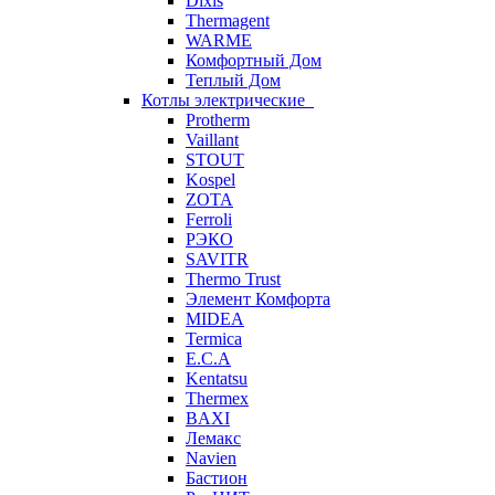
Dixis
Thermagent
WARME
Комфортный Дом
Теплый Дом
Котлы электрические
Protherm
Vaillant
STOUT
Kospel
ZOTA
Ferroli
РЭКО
SAVITR
Thermo Trust
Элемент Комфорта
MIDEA
Termica
E.C.A
Kentatsu
Thermex
BAXI
Лемакс
Navien
Бастион