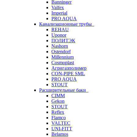
Banninger
Valfex
Imperial
PRO AQUA
Канализационные трубы
REHAU
Uponor
ПОЛИТЭК
Nashorn
Ostendorf
Millennium
Cosmoplast
Агригазполимер
CON-PIPE SML
PRO AQUA
STOUT
Расширительные баки
CIMM
Gekon
STOUT
Reflex
Flamco
VALTEC
UNI-FITT
Belamos