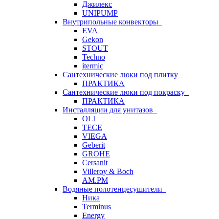
Джилекс
UNIPUMP
Внутрипольные конвекторы
EVA
Gekon
STOUT
Techno
itermic
Сантехнические люки под плитку
ПРАКТИКА
Сантехнические люки под покраску
ПРАКТИКА
Инсталляции для унитазов
OLI
TECE
VIEGA
Geberit
GROHE
Cersanit
Villeroy & Boch
AM.PM
Водяные полотенцесушители
Ника
Terminus
Energy