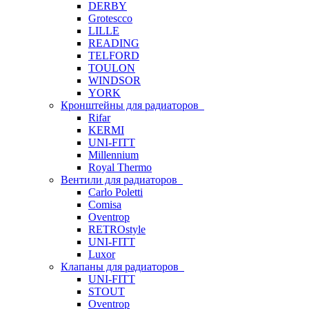
DERBY
Grotescco
LILLE
READING
TELFORD
TOULON
WINDSOR
YORK
Кронштейны для радиаторов
Rifar
KERMI
UNI-FITT
Millennium
Royal Thermo
Вентили для радиаторов
Carlo Poletti
Comisa
Oventrop
RETROstyle
UNI-FITT
Luxor
Клапаны для радиаторов
UNI-FITT
STOUT
Oventrop