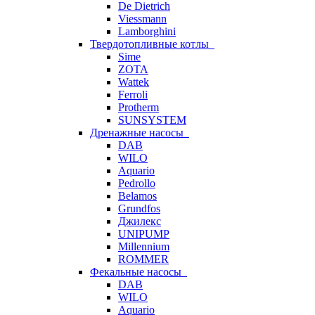
De Dietrich
Viessmann
Lamborghini
Твердотопливные котлы
Sime
ZOTA
Wattek
Ferroli
Protherm
SUNSYSTEM
Дренажные насосы
DAB
WILO
Aquario
Pedrollo
Belamos
Grundfos
Джилекс
UNIPUMP
Millennium
ROMMER
Фекальные насосы
DAB
WILO
Aquario