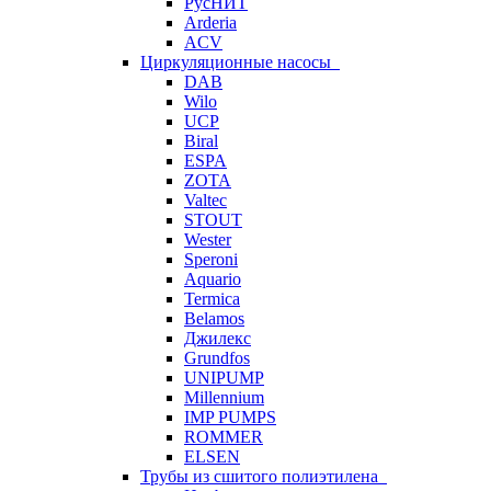
РусНИТ
Arderia
ACV
Циркуляционные насосы
DAB
Wilo
UCP
Biral
ESPA
ZOTA
Valtec
STOUT
Wester
Speroni
Aquario
Termica
Belamos
Джилекс
Grundfos
UNIPUMP
Millennium
IMP PUMPS
ROMMER
ELSEN
Трубы из сшитого полиэтилена