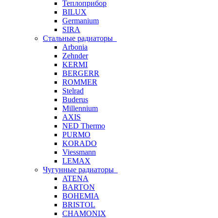
Теплоприбор
BILUX
Germanium
SIRA
Стальные радиаторы
Arbonia
Zehnder
KERMI
BERGERR
ROMMER
Stelrad
Buderus
Millennium
AXIS
NED Thermo
PURMO
KORADO
Viessmann
LEMAX
Чугунные радиаторы
ATENA
BARTON
BOHEMIA
BRISTOL
CHAMONIX