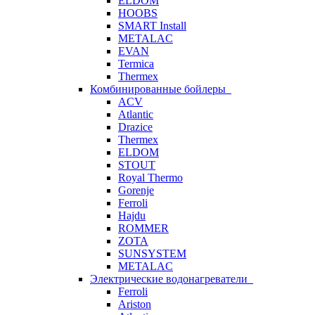
ELDOM
HOOBS
SMART Install
METALAC
EVAN
Termica
Thermex
Комбинированные бойлеры
ACV
Atlantic
Drazice
Thermex
ELDOM
STOUT
Royal Thermo
Gorenje
Ferroli
Hajdu
ROMMER
ZOTA
SUNSYSTEM
METALAC
Электрические водонагреватели
Ferroli
Ariston