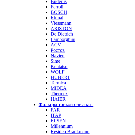
Buderus
Ferroli
BOSCH
Rinnai
Viessmann
ARISTON
De Dietrich
Lamborghini
ACV
Ростов
Navien
Sime
Kentatsu
WOLF
HUBERT
Termica
MIDEA
Thermex
HAIER
Фильтры тонкой очистки
FAR
ITAP
ELSEN
Millennium
Resideo Braukmann