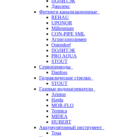
ПОЛИТЭК
Джилекс
Фитинги канализационные
REHAU
UPONOR
Millennium
CON-PIPE SML
Агригазполимер
Ostendorf
ПОЛИТЭК
PRO AQUA
STOUT
Сервоприводы
Danfoss
Гидравлические стрелки
STOUT
Газовые водонагреватели
Ariston
Hajdu
MOR-FLO
Termica
MIDEA
HUBERT
Аккумуляторный инструмент
Toua