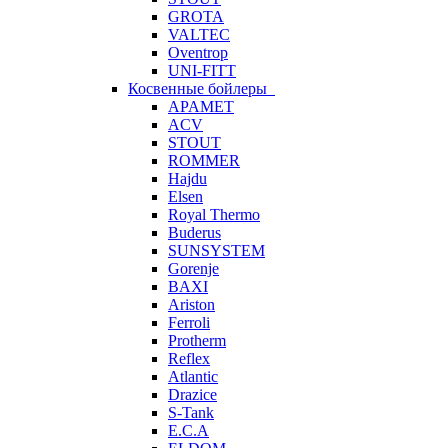
GROTA
VALTEC
Oventrop
UNI-FITT
Косвенные бойлеры
APAMET
ACV
STOUT
ROMMER
Hajdu
Elsen
Royal Thermo
Buderus
SUNSYSTEM
Gorenje
BAXI
Ariston
Ferroli
Protherm
Reflex
Atlantic
Drazice
S-Tank
E.C.A