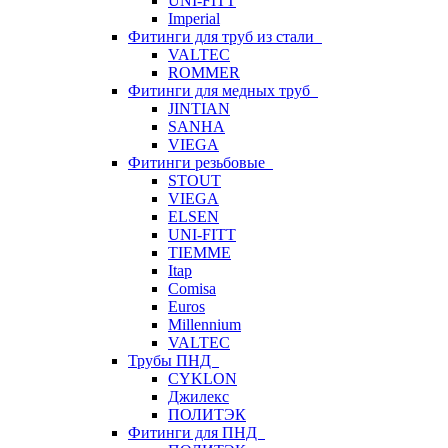
UNI-FITT
Imperial
Фитинги для труб из стали
VALTEC
ROMMER
Фитинги для медных труб
JINTIAN
SANHA
VIEGA
Фитинги резьбовые
STOUT
VIEGA
ELSEN
UNI-FITT
TIEMME
Itap
Comisa
Euros
Millennium
VALTEC
Трубы ПНД
CYKLON
Джилекс
ПОЛИТЭК
Фитинги для ПНД