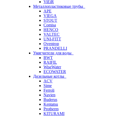
ViEiR
Металлопластиковые трубы
APE
VIEGA
STOUT
Comisa
HENCO
VALTEC
UNI-FITT
Oventrop
PRANDELLI
Умягчители для воды
BWT
RAIFIL
WiseWater
ECOWATER
Дизельные котлы
ACV
Sime
Ferroli
Navien
Buderus
Kentatsu
Protherm
KITURAMI