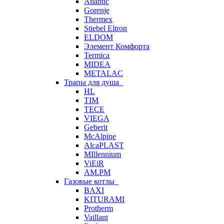
Atlantic
Gorenje
Thermex
Stiebel Eltron
ELDOM
Элемент Комфорта
Termica
MIDEA
METALAC
Трапы для душа
HL
TIM
TECE
VIEGA
Geberit
McAlpine
AlcaPLAST
MIllennium
ViEiR
AM.PM
Газовые котлы
BAXI
KITURAMI
Protherm
Vaillant