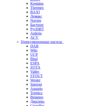
Kentatsu
Thermex
BAXI
Лемакс
Navien
Бастион
РусНИТ
Arderia
ACV
Циркуляционные насосы
DAB
Wilo
UCP
Biral
ESPA
ZOTA
Valtec
STOUT
Wester
Speroni
Aquario
Termica
Belamos
Джилекс
Grundfos