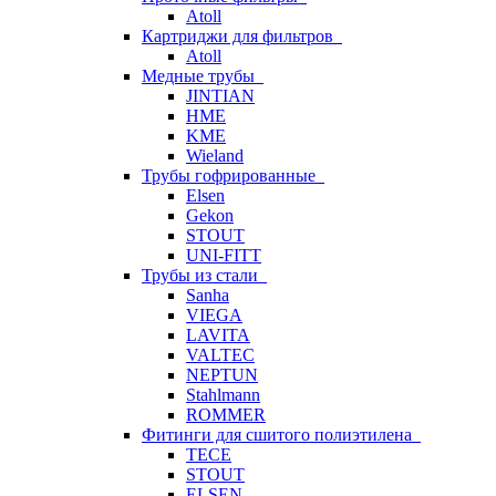
Atoll
Картриджи для фильтров
Atoll
Медные трубы
JINTIAN
HME
KME
Wieland
Трубы гофрированные
Elsen
Gekon
STOUT
UNI-FITT
Трубы из стали
Sanha
VIEGA
LAVITA
VALTEC
NEPTUN
Stahlmann
ROMMER
Фитинги для сшитого полиэтилена
TECE
STOUT
ELSEN