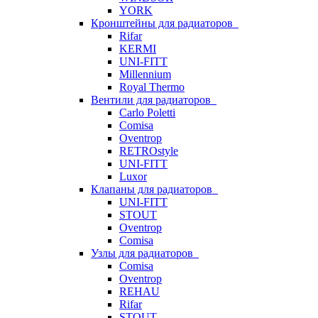
YORK
Кронштейны для радиаторов
Rifar
KERMI
UNI-FITT
Millennium
Royal Thermo
Вентили для радиаторов
Carlo Poletti
Comisa
Oventrop
RETROstyle
UNI-FITT
Luxor
Клапаны для радиаторов
UNI-FITT
STOUT
Oventrop
Comisa
Узлы для радиаторов
Comisa
Oventrop
REHAU
Rifar
STOUT