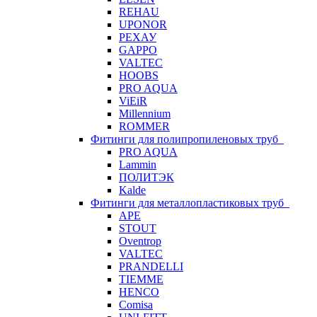
REHAU
UPONOR
РЕХАУ
GAPPO
VALTEC
HOOBS
PRO AQUA
ViEiR
Millennium
ROMMER
Фитинги для полипропиленовых труб
PRO AQUA
Lammin
ПОЛИТЭК
Kalde
Фитинги для металлопластиковых труб
APE
STOUT
Oventrop
VALTEC
PRANDELLI
TIEMME
HENCO
Comisa