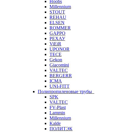
Hoobs
Millennium
STOUT
REHAU
ELSEN
ROMMER
GAPPO
РЕХАУ
ViEiR
UPONOR
TECE
Gekon
Giacomini
VALTEC
BERGERR
ICMA
UNI-FITT
Полипропиленовые трубы
SPK
VALTEC
FV-Plast
Lammin
Millennium
Kalde
ПОЛИТЭК