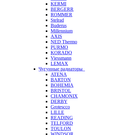
KERMI
BERGERR
ROMMER
Stelrad
Buderus
Millennium
AXIS
NED Thermo
PURMO
KORADO
Viessmann
LEMAX
Чугунные радиаторы
ATENA
BARTON
BOHEMIA
BRISTOL
CHAMONIX
DERBY
Grotescco
LILLE
READING
TELFORD
TOULON
WINDSOR