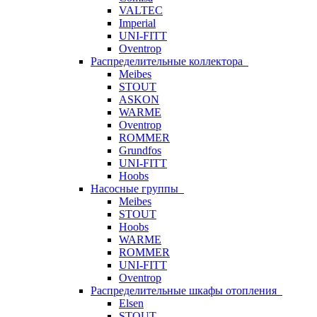
VALTEC
Imperial
UNI-FITT
Oventrop
Распределительные коллектора
Meibes
STOUT
ASKON
WARME
Oventrop
ROMMER
Grundfos
UNI-FITT
Hoobs
Насосные группы
Meibes
STOUT
Hoobs
WARME
ROMMER
UNI-FITT
Oventrop
Распределительные шкафы отопления
Elsen
STOUT