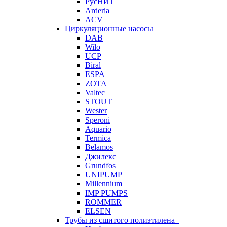
РусНИТ
Arderia
ACV
Циркуляционные насосы
DAB
Wilo
UCP
Biral
ESPA
ZOTA
Valtec
STOUT
Wester
Speroni
Aquario
Termica
Belamos
Джилекс
Grundfos
UNIPUMP
Millennium
IMP PUMPS
ROMMER
ELSEN
Трубы из сшитого полиэтилена