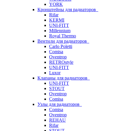
YORK
Кронштейны для радиаторов
Rifar
KERMI
UNI-FITT
Millennium
Royal Thermo
Вентили для радиаторов
Carlo Poletti
Comisa
Oventrop
RETROstyle
UNI-FITT
Luxor
Клапаны для радиаторов
UNI-FITT
STOUT
Oventrop
Comisa
Узлы для радиаторов
Comisa
Oventrop
REHAU
Rifar
STOUT