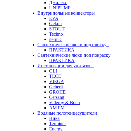
Джилекс
UNIPUMP
Внутрипольные конвекторы
EVA
Gekon
STOUT
Techno
itermic
Сантехнические люки под плитку
ПРАКТИКА
Сантехнические люки под покраску
ПРАКТИКА
Инсталляции для унитазов
OLI
TECE
VIEGA
Geberit
GROHE
Cersanit
Villeroy & Boch
AM.PM
Водяные полотенцесушители
Ника
Terminus
Energy