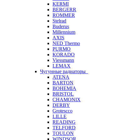
KERMI
BERGERR
ROMMER
Stelrad
Buderus
Millennium
AXIS
NED Thermo
PURMO
KORADO
Viessmann
LEMAX
Чугунные радиаторы
ATENA
BARTON
BOHEMIA
BRISTOL
CHAMONIX
DERBY
Grotescco
LILLE
READING
TELFORD
TOULON
WINDSOR