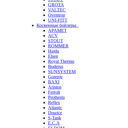
GROTA
VALTEC
Oventrop
UNI-FITT
Косвенные бойлеры
APAMET
ACV
STOUT
ROMMER
Hajdu
Elsen
Royal Thermo
Buderus
SUNSYSTEM
Gorenje
BAXI
Ariston
Ferroli
Protherm
Reflex
Atlantic
Drazice
S-Tank
E.C.A