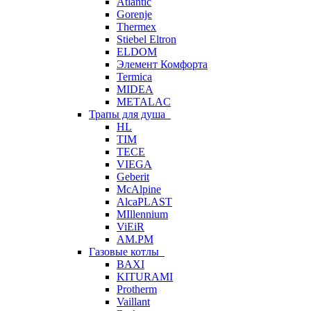
Atlantic
Gorenje
Thermex
Stiebel Eltron
ELDOM
Элемент Комфорта
Termica
MIDEA
METALAC
Трапы для душа
HL
TIM
TECE
VIEGA
Geberit
McAlpine
AlcaPLAST
MIllennium
ViEiR
AM.PM
Газовые котлы
BAXI
KITURAMI
Protherm
Vaillant