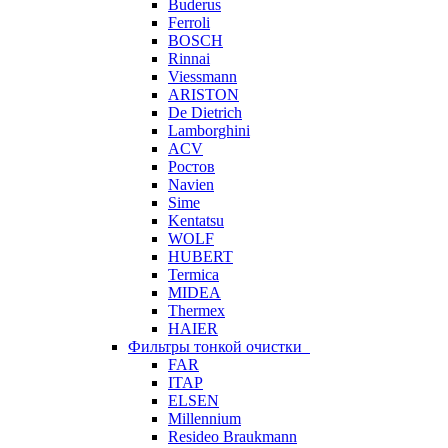
Buderus
Ferroli
BOSCH
Rinnai
Viessmann
ARISTON
De Dietrich
Lamborghini
ACV
Ростов
Navien
Sime
Kentatsu
WOLF
HUBERT
Termica
MIDEA
Thermex
HAIER
Фильтры тонкой очистки
FAR
ITAP
ELSEN
Millennium
Resideo Braukmann