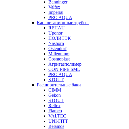
Banninger
Valfex
Imperial
PRO AQUA
Канализационные трубы
REHAU
Uponor
ПОЛИТЭК
Nashorn
Ostendorf
Millennium
Cosmoplast
Агригазполимер
CON-PIPE SML
PRO AQUA
STOUT
Расширительные баки
CIMM
Gekon
STOUT
Reflex
Flamco
VALTEC
UNI-FITT
Belamos