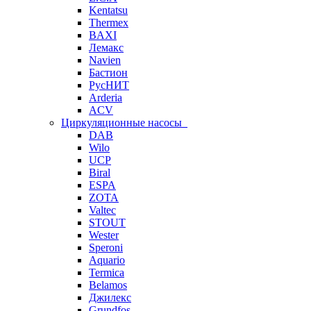
Kentatsu
Thermex
BAXI
Лемакс
Navien
Бастион
РусНИТ
Arderia
ACV
Циркуляционные насосы
DAB
Wilo
UCP
Biral
ESPA
ZOTA
Valtec
STOUT
Wester
Speroni
Aquario
Termica
Belamos
Джилекс
Grundfos