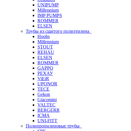
UNIPUMP
Millennium
IMP PUMPS
ROMMER
ELSEN
Трубы из сшитого полиэтилена
Hoobs
Millennium
STOUT
REHAU
ELSEN
ROMMER
GAPPO
РЕХАУ
ViEiR
UPONOR
TECE
Gekon
Giacomini
VALTEC
BERGERR
ICMA
UNI-FITT
Полипропиленовые трубы