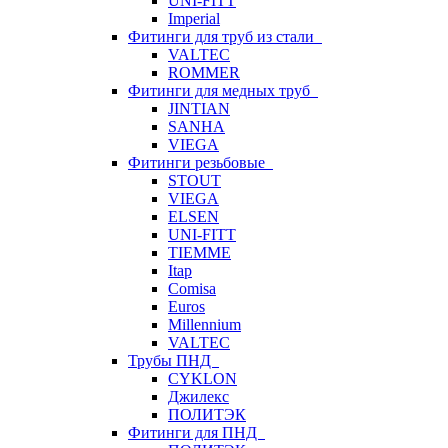
UNI-FITT
Imperial
Фитинги для труб из стали
VALTEC
ROMMER
Фитинги для медных труб
JINTIAN
SANHA
VIEGA
Фитинги резьбовые
STOUT
VIEGA
ELSEN
UNI-FITT
TIEMME
Itap
Comisa
Euros
Millennium
VALTEC
Трубы ПНД
CYKLON
Джилекс
ПОЛИТЭК
Фитинги для ПНД