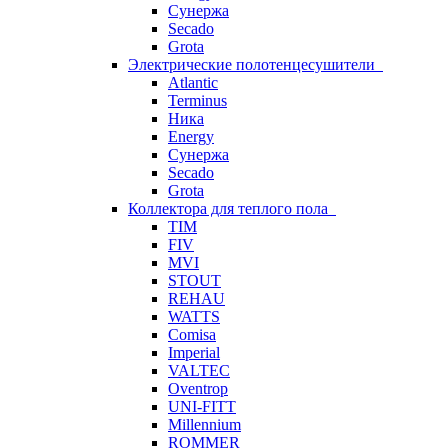
Сунержа
Secado
Grota
Электрические полотенцесушители
Atlantic
Terminus
Ника
Energy
Сунержа
Secado
Grota
Коллектора для теплого пола
TIM
FIV
MVI
STOUT
REHAU
WATTS
Comisa
Imperial
VALTEC
Oventrop
UNI-FITT
Millennium
ROMMER