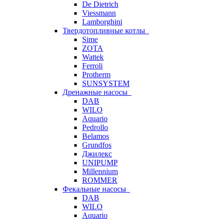
De Dietrich
Viessmann
Lamborghini
Твердотопливные котлы
Sime
ZOTA
Wattek
Ferroli
Protherm
SUNSYSTEM
Дренажные насосы
DAB
WILO
Aquario
Pedrollo
Belamos
Grundfos
Джилекс
UNIPUMP
Millennium
ROMMER
Фекальные насосы
DAB
WILO
Aquario