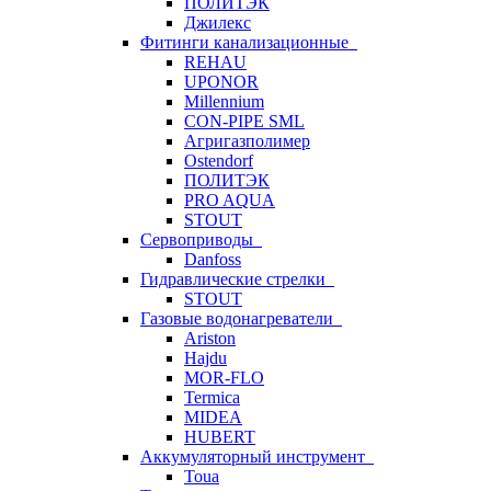
ПОЛИТЭК
Джилекс
Фитинги канализационные
REHAU
UPONOR
Millennium
CON-PIPE SML
Агригазполимер
Ostendorf
ПОЛИТЭК
PRO AQUA
STOUT
Сервоприводы
Danfoss
Гидравлические стрелки
STOUT
Газовые водонагреватели
Ariston
Hajdu
MOR-FLO
Termica
MIDEA
HUBERT
Аккумуляторный инструмент
Toua