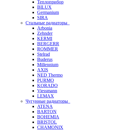
Теплоприбор
BILUX
Germanium
SIRA
Стальные радиаторы
Arbonia
Zehnder
KERMI
BERGERR
ROMMER
Stelrad
Buderus
Millennium
AXIS
NED Thermo
PURMO
KORADO
Viessmann
LEMAX
Чугунные радиаторы
ATENA
BARTON
BOHEMIA
BRISTOL
CHAMONIX