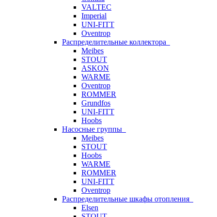
VALTEC
Imperial
UNI-FITT
Oventrop
Распределительные коллектора
Meibes
STOUT
ASKON
WARME
Oventrop
ROMMER
Grundfos
UNI-FITT
Hoobs
Насосные группы
Meibes
STOUT
Hoobs
WARME
ROMMER
UNI-FITT
Oventrop
Распределительные шкафы отопления
Elsen
STOUT