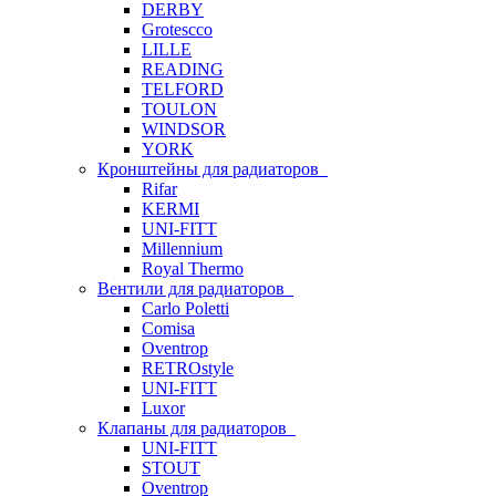
DERBY
Grotescco
LILLE
READING
TELFORD
TOULON
WINDSOR
YORK
Кронштейны для радиаторов
Rifar
KERMI
UNI-FITT
Millennium
Royal Thermo
Вентили для радиаторов
Carlo Poletti
Comisa
Oventrop
RETROstyle
UNI-FITT
Luxor
Клапаны для радиаторов
UNI-FITT
STOUT
Oventrop