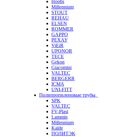
Hoobs
Millennium
STOUT
REHAU
ELSEN
ROMMER
GAPPO
РЕХАУ
ViEiR
UPONOR
TECE
Gekon
Giacomini
VALTEC
BERGERR
ICMA
UNI-FITT
Полипропиленовые трубы
SPK
VALTEC
FV-Plast
Lammin
Millennium
Kalde
ПОЛИТЭК