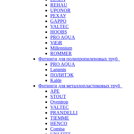
REHAU
UPONOR
РЕХАУ
GAPPO
VALTEC
HOOBS
PRO AQUA
ViEiR
Millennium
ROMMER
Фитинги для полипропиленовых труб
PRO AQUA
Lammin
ПОЛИТЭК
Kalde
Фитинги для металлопластиковых труб
APE
STOUT
Oventrop
VALTEC
PRANDELLI
TIEMME
HENCO
Comisa