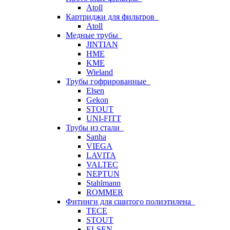
Atoll
Картриджи для фильтров
Atoll
Медные трубы
JINTIAN
HME
KME
Wieland
Трубы гофрированные
Elsen
Gekon
STOUT
UNI-FITT
Трубы из стали
Sanha
VIEGA
LAVITA
VALTEC
NEPTUN
Stahlmann
ROMMER
Фитинги для сшитого полиэтилена
TECE
STOUT
ELSEN