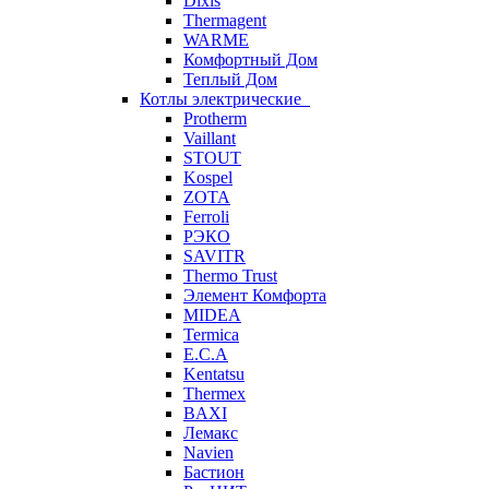
Dixis
Thermagent
WARME
Комфортный Дом
Теплый Дом
Котлы электрические
Protherm
Vaillant
STOUT
Kospel
ZOTA
Ferroli
РЭКО
SAVITR
Thermo Trust
Элемент Комфорта
MIDEA
Termica
E.C.A
Kentatsu
Thermex
BAXI
Лемакс
Navien
Бастион