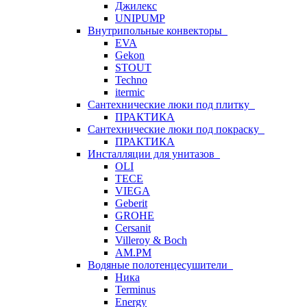
Джилекс
UNIPUMP
Внутрипольные конвекторы
EVA
Gekon
STOUT
Techno
itermic
Сантехнические люки под плитку
ПРАКТИКА
Сантехнические люки под покраску
ПРАКТИКА
Инсталляции для унитазов
OLI
TECE
VIEGA
Geberit
GROHE
Cersanit
Villeroy & Boch
AM.PM
Водяные полотенцесушители
Ника
Terminus
Energy