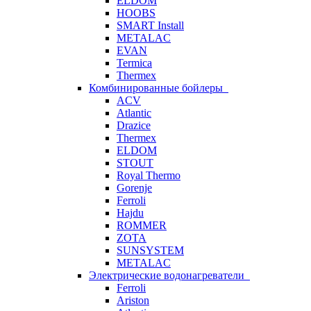
ELDOM
HOOBS
SMART Install
METALAC
EVAN
Termica
Thermex
Комбинированные бойлеры
ACV
Atlantic
Drazice
Thermex
ELDOM
STOUT
Royal Thermo
Gorenje
Ferroli
Hajdu
ROMMER
ZOTA
SUNSYSTEM
METALAC
Электрические водонагреватели
Ferroli
Ariston