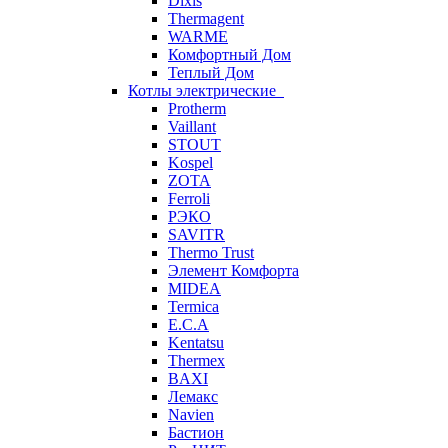
Dixis
Thermagent
WARME
Комфортный Дом
Теплый Дом
Котлы электрические
Protherm
Vaillant
STOUT
Kospel
ZOTA
Ferroli
РЭКО
SAVITR
Thermo Trust
Элемент Комфорта
MIDEA
Termica
E.C.A
Kentatsu
Thermex
BAXI
Лемакс
Navien
Бастион