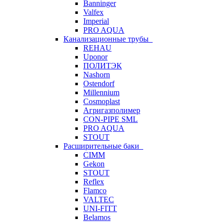
Banninger
Valfex
Imperial
PRO AQUA
Канализационные трубы
REHAU
Uponor
ПОЛИТЭК
Nashorn
Ostendorf
Millennium
Cosmoplast
Агригазполимер
CON-PIPE SML
PRO AQUA
STOUT
Расширительные баки
CIMM
Gekon
STOUT
Reflex
Flamco
VALTEC
UNI-FITT
Belamos