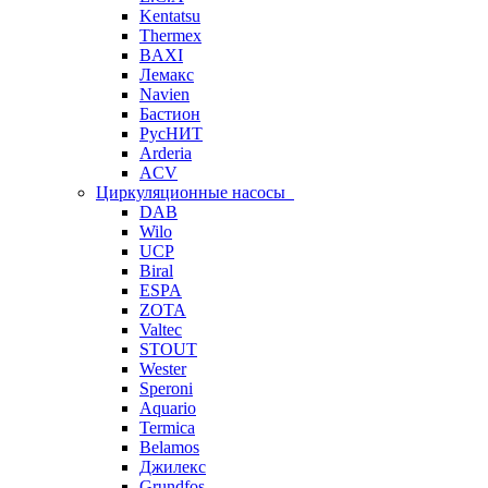
Kentatsu
Thermex
BAXI
Лемакс
Navien
Бастион
РусНИТ
Arderia
ACV
Циркуляционные насосы
DAB
Wilo
UCP
Biral
ESPA
ZOTA
Valtec
STOUT
Wester
Speroni
Aquario
Termica
Belamos
Джилекс
Grundfos