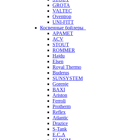
GROTA
VALTEC
Oventrop
UNI-FITT
Косвенные бойлеры
APAMET
ACV
STOUT
ROMMER
Hajdu
Elsen
Royal Thermo
Buderus
SUNSYSTEM
Gorenje
BAXI
Ariston
Ferroli
Protherm
Reflex
Atlantic
Drazice
S-Tank
E.C.A