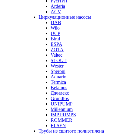
РусНИТ
Arderia
ACV
Циркуляционные насосы
DAB
Wilo
UCP
Biral
ESPA
ZOTA
Valtec
STOUT
Wester
Speroni
Aquario
Termica
Belamos
Джилекс
Grundfos
UNIPUMP
Millennium
IMP PUMPS
ROMMER
ELSEN
Трубы из сшитого полиэтилена