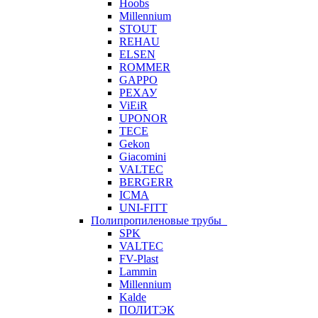
Hoobs
Millennium
STOUT
REHAU
ELSEN
ROMMER
GAPPO
РЕХАУ
ViEiR
UPONOR
TECE
Gekon
Giacomini
VALTEC
BERGERR
ICMA
UNI-FITT
Полипропиленовые трубы
SPK
VALTEC
FV-Plast
Lammin
Millennium
Kalde
ПОЛИТЭК