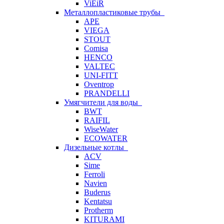
ViEiR
Металлопластиковые трубы
APE
VIEGA
STOUT
Comisa
HENCO
VALTEC
UNI-FITT
Oventrop
PRANDELLI
Умягчители для воды
BWT
RAIFIL
WiseWater
ECOWATER
Дизельные котлы
ACV
Sime
Ferroli
Navien
Buderus
Kentatsu
Protherm
KITURAMI