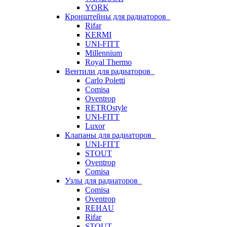
YORK
Кронштейны для радиаторов
Rifar
KERMI
UNI-FITT
Millennium
Royal Thermo
Вентили для радиаторов
Carlo Poletti
Comisa
Oventrop
RETROstyle
UNI-FITT
Luxor
Клапаны для радиаторов
UNI-FITT
STOUT
Oventrop
Comisa
Узлы для радиаторов
Comisa
Oventrop
REHAU
Rifar
STOUT