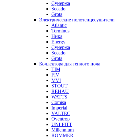
Сунержа
Secado
Grota
Электрические полотенцесушители
Atlantic
Terminus
Ника
Energy
Сунержа
Secado
Grota
Коллектора для теплого пола
TIM
FIV
MVI
STOUT
REHAU
WATTS
Comisa
Imperial
VALTEC
Oventrop
UNI-FITT
Millennium
ROMMER