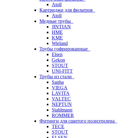
Atoll
Картриджи для фильтров
Atoll
Медные трубы
JINTIAN
HME
KME
Wieland
Трубы гофрированные
Elsen
Gekon
STOUT
UNI-FITT
Трубы из стали
Sanha
VIEGA
LAVITA
VALTEC
NEPTUN
Stahlmann
ROMMER
Фитинги для сшитого полиэтилена
TECE
STOUT
ELSEN