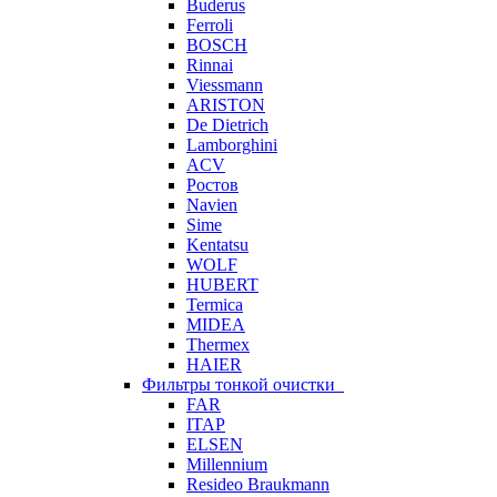
Buderus
Ferroli
BOSCH
Rinnai
Viessmann
ARISTON
De Dietrich
Lamborghini
ACV
Ростов
Navien
Sime
Kentatsu
WOLF
HUBERT
Termica
MIDEA
Thermex
HAIER
Фильтры тонкой очистки
FAR
ITAP
ELSEN
Millennium
Resideo Braukmann