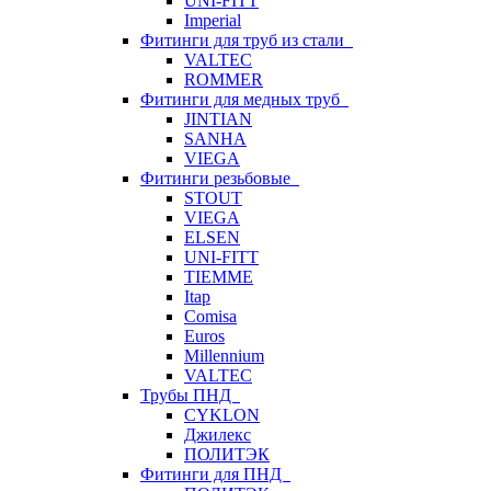
UNI-FITT
Imperial
Фитинги для труб из стали
VALTEC
ROMMER
Фитинги для медных труб
JINTIAN
SANHA
VIEGA
Фитинги резьбовые
STOUT
VIEGA
ELSEN
UNI-FITT
TIEMME
Itap
Comisa
Euros
Millennium
VALTEC
Трубы ПНД
CYKLON
Джилекс
ПОЛИТЭК
Фитинги для ПНД