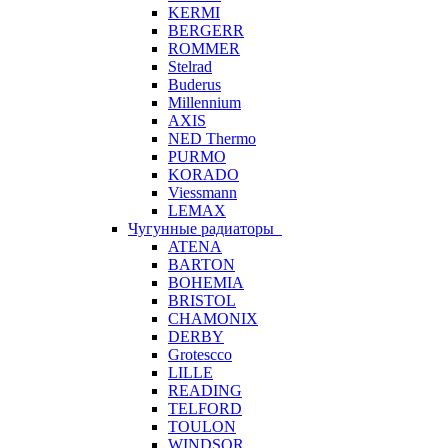
KERMI
BERGERR
ROMMER
Stelrad
Buderus
Millennium
AXIS
NED Thermo
PURMO
KORADO
Viessmann
LEMAX
Чугунные радиаторы
ATENA
BARTON
BOHEMIA
BRISTOL
CHAMONIX
DERBY
Grotescco
LILLE
READING
TELFORD
TOULON
WINDSOR