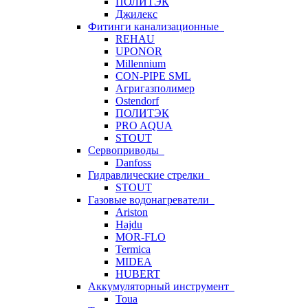
ПОЛИТЭК
Джилекс
Фитинги канализационные
REHAU
UPONOR
Millennium
CON-PIPE SML
Агригазполимер
Ostendorf
ПОЛИТЭК
PRO AQUA
STOUT
Сервоприводы
Danfoss
Гидравлические стрелки
STOUT
Газовые водонагреватели
Ariston
Hajdu
MOR-FLO
Termica
MIDEA
HUBERT
Аккумуляторный инструмент
Toua