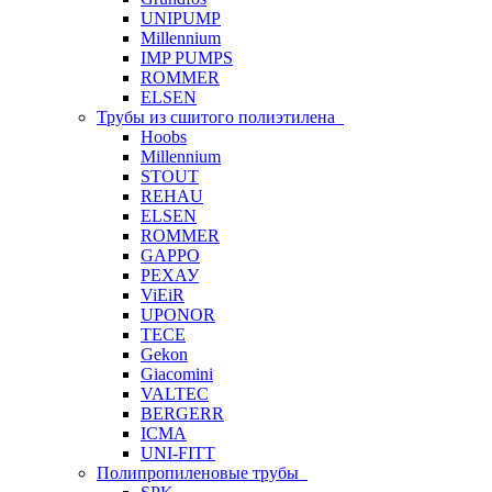
UNIPUMP
Millennium
IMP PUMPS
ROMMER
ELSEN
Трубы из сшитого полиэтилена
Hoobs
Millennium
STOUT
REHAU
ELSEN
ROMMER
GAPPO
РЕХАУ
ViEiR
UPONOR
TECE
Gekon
Giacomini
VALTEC
BERGERR
ICMA
UNI-FITT
Полипропиленовые трубы