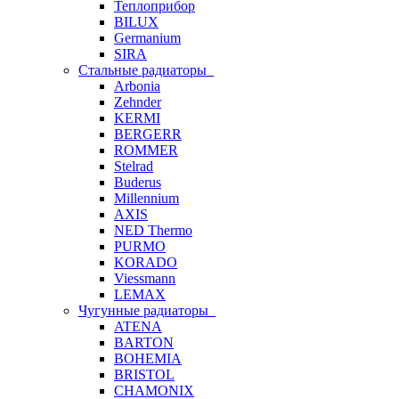
Теплоприбор
BILUX
Germanium
SIRA
Стальные радиаторы
Arbonia
Zehnder
KERMI
BERGERR
ROMMER
Stelrad
Buderus
Millennium
AXIS
NED Thermo
PURMO
KORADO
Viessmann
LEMAX
Чугунные радиаторы
ATENA
BARTON
BOHEMIA
BRISTOL
CHAMONIX