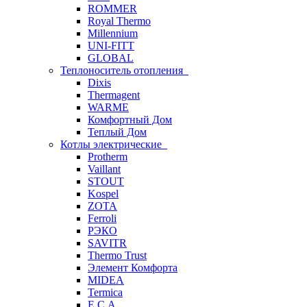
ROMMER
Royal Thermo
Millennium
UNI-FITT
GLOBAL
Теплоноситель отопления
Dixis
Thermagent
WARME
Комфортный Дом
Теплый Дом
Котлы электрические
Protherm
Vaillant
STOUT
Kospel
ZOTA
Ferroli
РЭКО
SAVITR
Thermo Trust
Элемент Комфорта
MIDEA
Termica
E.C.A