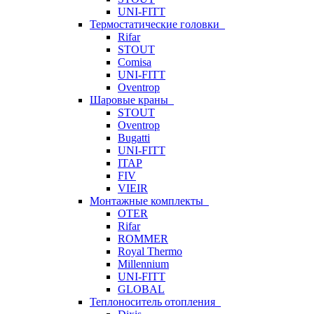
UNI-FITT
Термостатические головки
Rifar
STOUT
Comisa
UNI-FITT
Oventrop
Шаровые краны
STOUT
Oventrop
Bugatti
UNI-FITT
ITAP
FIV
VIEIR
Монтажные комплекты
OTER
Rifar
ROMMER
Royal Thermo
Millennium
UNI-FITT
GLOBAL
Теплоноситель отопления