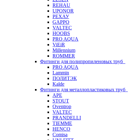
REHAU
UPONOR
РЕХАУ
GAPPO
VALTEC
HOOBS
PRO AQUA
ViEiR
Millennium
ROMMER
Фитинги для полипропиленовых труб
PRO AQUA
Lammin
ПОЛИТЭК
Kalde
Фитинги для металлопластиковых труб
APE
STOUT
Oventrop
VALTEC
PRANDELLI
TIEMME
HENCO
Comisa