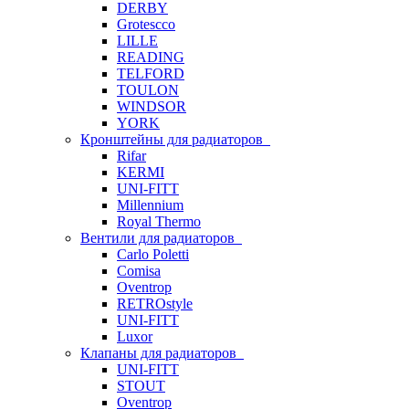
DERBY
Grotescco
LILLE
READING
TELFORD
TOULON
WINDSOR
YORK
Кронштейны для радиаторов
Rifar
KERMI
UNI-FITT
Millennium
Royal Thermo
Вентили для радиаторов
Carlo Poletti
Comisa
Oventrop
RETROstyle
UNI-FITT
Luxor
Клапаны для радиаторов
UNI-FITT
STOUT
Oventrop