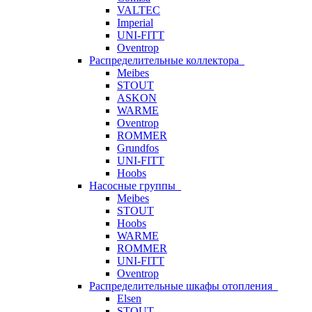
VALTEC
Imperial
UNI-FITT
Oventrop
Распределительные коллектора
Meibes
STOUT
ASKON
WARME
Oventrop
ROMMER
Grundfos
UNI-FITT
Hoobs
Насосные группы
Meibes
STOUT
Hoobs
WARME
ROMMER
UNI-FITT
Oventrop
Распределительные шкафы отопления
Elsen
STOUT