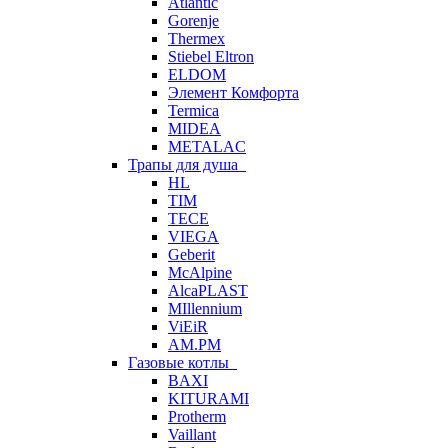
Atlantic
Gorenje
Thermex
Stiebel Eltron
ELDOM
Элемент Комфорта
Termica
MIDEA
METALAC
Трапы для душа
HL
TIM
TECE
VIEGA
Geberit
McAlpine
AlcaPLAST
MIllennium
ViEiR
AM.PM
Газовые котлы
BAXI
KITURAMI
Protherm
Vaillant