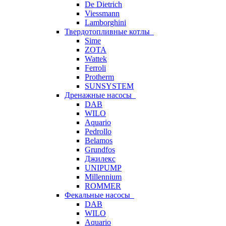
De Dietrich
Viessmann
Lamborghini
Твердотопливные котлы
Sime
ZOTA
Wattek
Ferroli
Protherm
SUNSYSTEM
Дренажные насосы
DAB
WILO
Aquario
Pedrollo
Belamos
Grundfos
Джилекс
UNIPUMP
Millennium
ROMMER
Фекальные насосы
DAB
WILO
Aquario