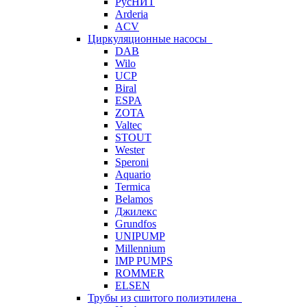
РусНИТ
Arderia
ACV
Циркуляционные насосы
DAB
Wilo
UCP
Biral
ESPA
ZOTA
Valtec
STOUT
Wester
Speroni
Aquario
Termica
Belamos
Джилекс
Grundfos
UNIPUMP
Millennium
IMP PUMPS
ROMMER
ELSEN
Трубы из сшитого полиэтилена