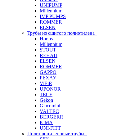
UNIPUMP
Millennium
IMP PUMPS
ROMMER
ELSEN
Трубы из сшитого полиэтилена
Hoobs
Millennium
STOUT
REHAU
ELSEN
ROMMER
GAPPO
РЕХАУ
ViEiR
UPONOR
TECE
Gekon
Giacomini
VALTEC
BERGERR
ICMA
UNI-FITT
Полипропиленовые трубы