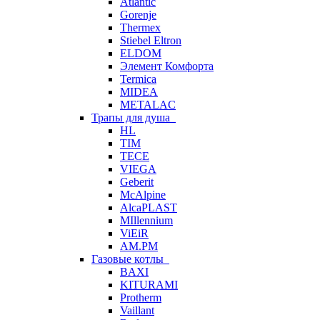
Atlantic
Gorenje
Thermex
Stiebel Eltron
ELDOM
Элемент Комфорта
Termica
MIDEA
METALAC
Трапы для душа
HL
TIM
TECE
VIEGA
Geberit
McAlpine
AlcaPLAST
MIllennium
ViEiR
AM.PM
Газовые котлы
BAXI
KITURAMI
Protherm
Vaillant