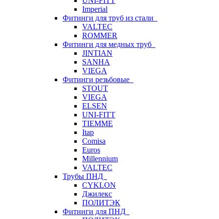
UNI-FITT
Imperial
Фитинги для труб из стали
VALTEC
ROMMER
Фитинги для медных труб
JINTIAN
SANHA
VIEGA
Фитинги резьбовые
STOUT
VIEGA
ELSEN
UNI-FITT
TIEMME
Itap
Comisa
Euros
Millennium
VALTEC
Трубы ПНД
CYKLON
Джилекс
ПОЛИТЭК
Фитинги для ПНД