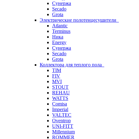
Сунержа
Secado
Grota
Электрические полотенцесушители
Atlantic
Terminus
Ника
Energy
Сунержа
Secado
Grota
Коллектора для теплого пола
TIM
FIV
MVI
STOUT
REHAU
WATTS
Comisa
Imperial
VALTEC
Oventrop
UNI-FITT
Millennium
ROMMER