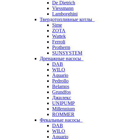
De Dietrich
Viessmann
Lamborghini
Твердотопливные котлы
Sime
ZOTA
Wattek
Ferroli
Protherm
SUNSYSTEM
Дренажные насосы
DAB
WILO
Aquario
Pedrollo
Belamos
Grundfos
Джилекс
UNIPUMP
Millennium
ROMMER
Фекальные насосы
DAB
WILO
Aquario