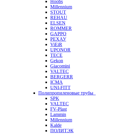
Hoobs
Millennium
STOUT
REHAU
ELSEN
ROMMER
GAPPO
РЕХАУ
ViEiR
UPONOR
TECE
Gekon
Giacomini
VALTEC
BERGERR
ICMA
UNI-FITT
Полипропиленовые трубы
SPK
VALTEC
FV-Plast
Lammin
Millennium
Kalde
ПОЛИТЭК