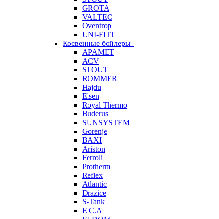
GROTA
VALTEC
Oventrop
UNI-FITT
Косвенные бойлеры
APAMET
ACV
STOUT
ROMMER
Hajdu
Elsen
Royal Thermo
Buderus
SUNSYSTEM
Gorenje
BAXI
Ariston
Ferroli
Protherm
Reflex
Atlantic
Drazice
S-Tank
E.C.A