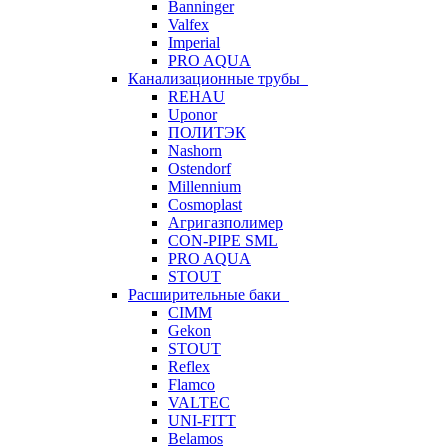
Banninger
Valfex
Imperial
PRO AQUA
Канализационные трубы
REHAU
Uponor
ПОЛИТЭК
Nashorn
Ostendorf
Millennium
Cosmoplast
Агригазполимер
CON-PIPE SML
PRO AQUA
STOUT
Расширительные баки
CIMM
Gekon
STOUT
Reflex
Flamco
VALTEC
UNI-FITT
Belamos