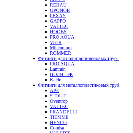
REHAU
UPONOR
РЕХАУ
GAPPO
VALTEC
HOOBS
PRO AQUA
ViEiR
Millennium
ROMMER
Фитинги для полипропиленовых труб
PRO AQUA
Lammin
ПОЛИТЭК
Kalde
Фитинги для металлопластиковых труб
APE
STOUT
Oventrop
VALTEC
PRANDELLI
TIEMME
HENCO
Comisa