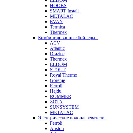
ELDOM
HOOBS
SMART Install
METALAC
EVAN
Termica
Thermex
Комбинированные бойлеры
ACV
Atlantic
Drazice
Thermex
ELDOM
STOUT
Royal Thermo
Gorenje
Ferroli
Hajdu
ROMMER
ZOTA
SUNSYSTEM
METALAC
Электрические водонагреватели
Ferroli
Ariston