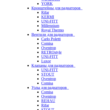
YORK
Кронштейны для радиаторов
Rifar
KERMI
UNI-FITT
Millennium
Royal Thermo
Вентили для радиаторов
Carlo Poletti
Comisa
Oventrop
RETROstyle
UNI-FITT
Luxor
Клапаны для радиаторов
UNI-FITT
STOUT
Oventrop
Comisa
Узлы для радиаторов
Comisa
Oventrop
REHAU
Rifar
STOUT