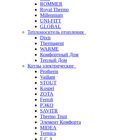
ROMMER
Royal Thermo
Millennium
UNI-FITT
GLOBAL
Теплоноситель отопления
Dixis
Thermagent
WARME
Комфортный Дом
Теплый Дом
Котлы электрические
Protherm
Vaillant
STOUT
Kospel
ZOTA
Ferroli
РЭКО
SAVITR
Thermo Trust
Элемент Комфорта
MIDEA
Termica
E.C.A