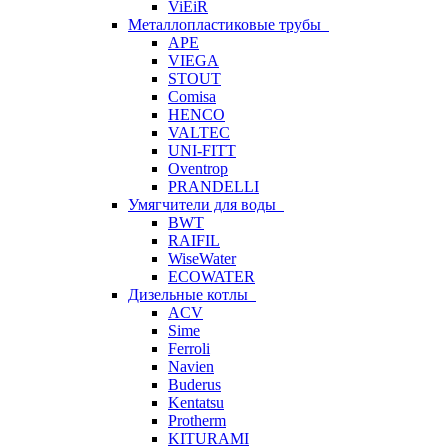
ViEiR
Металлопластиковые трубы
APE
VIEGA
STOUT
Comisa
HENCO
VALTEC
UNI-FITT
Oventrop
PRANDELLI
Умягчители для воды
BWT
RAIFIL
WiseWater
ECOWATER
Дизельные котлы
ACV
Sime
Ferroli
Navien
Buderus
Kentatsu
Protherm
KITURAMI