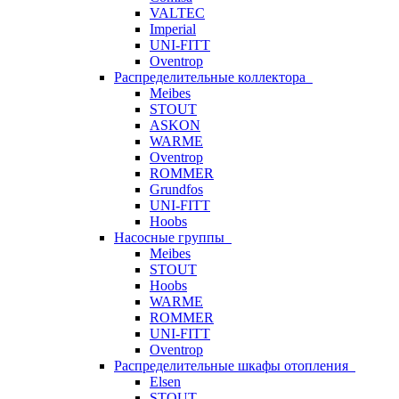
VALTEC
Imperial
UNI-FITT
Oventrop
Распределительные коллектора
Meibes
STOUT
ASKON
WARME
Oventrop
ROMMER
Grundfos
UNI-FITT
Hoobs
Насосные группы
Meibes
STOUT
Hoobs
WARME
ROMMER
UNI-FITT
Oventrop
Распределительные шкафы отопления
Elsen
STOUT