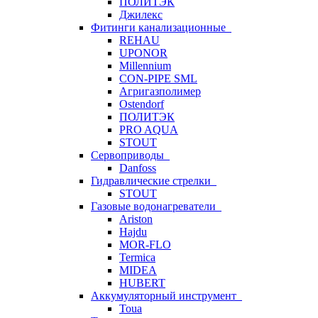
ПОЛИТЭК
Джилекс
Фитинги канализационные
REHAU
UPONOR
Millennium
CON-PIPE SML
Агригазполимер
Ostendorf
ПОЛИТЭК
PRO AQUA
STOUT
Сервоприводы
Danfoss
Гидравлические стрелки
STOUT
Газовые водонагреватели
Ariston
Hajdu
MOR-FLO
Termica
MIDEA
HUBERT
Аккумуляторный инструмент
Toua