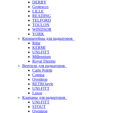
DERBY
Grotescco
LILLE
READING
TELFORD
TOULON
WINDSOR
YORK
Кронштейны для радиаторов
Rifar
KERMI
UNI-FITT
Millennium
Royal Thermo
Вентили для радиаторов
Carlo Poletti
Comisa
Oventrop
RETROstyle
UNI-FITT
Luxor
Клапаны для радиаторов
UNI-FITT
STOUT
Oventrop