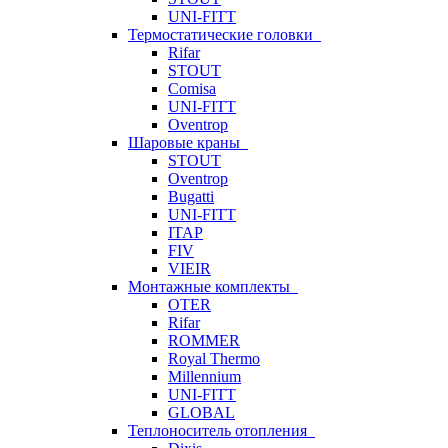
UNI-FITT
Термостатические головки
Rifar
STOUT
Comisa
UNI-FITT
Oventrop
Шаровые краны
STOUT
Oventrop
Bugatti
UNI-FITT
ITAP
FIV
VIEIR
Монтажные комплекты
OTER
Rifar
ROMMER
Royal Thermo
Millennium
UNI-FITT
GLOBAL
Теплоноситель отопления