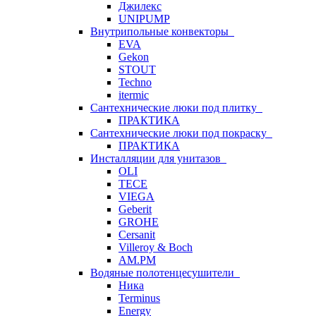
Джилекс
UNIPUMP
Внутрипольные конвекторы
EVA
Gekon
STOUT
Techno
itermic
Сантехнические люки под плитку
ПРАКТИКА
Сантехнические люки под покраску
ПРАКТИКА
Инсталляции для унитазов
OLI
TECE
VIEGA
Geberit
GROHE
Cersanit
Villeroy & Boch
AM.PM
Водяные полотенцесушители
Ника
Terminus
Energy