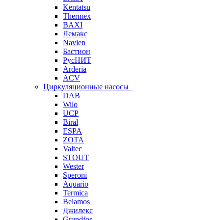
Kentatsu
Thermex
BAXI
Лемакс
Navien
Бастион
РусНИТ
Arderia
ACV
Циркуляционные насосы
DAB
Wilo
UCP
Biral
ESPA
ZOTA
Valtec
STOUT
Wester
Speroni
Aquario
Termica
Belamos
Джилекс
Grundfos