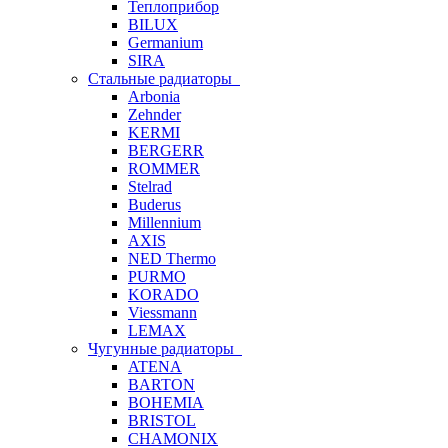
Теплоприбор
BILUX
Germanium
SIRA
Стальные радиаторы
Arbonia
Zehnder
KERMI
BERGERR
ROMMER
Stelrad
Buderus
Millennium
AXIS
NED Thermo
PURMO
KORADO
Viessmann
LEMAX
Чугунные радиаторы
ATENA
BARTON
BOHEMIA
BRISTOL
CHAMONIX