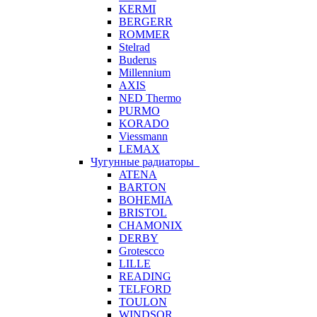
KERMI
BERGERR
ROMMER
Stelrad
Buderus
Millennium
AXIS
NED Thermo
PURMO
KORADO
Viessmann
LEMAX
Чугунные радиаторы
ATENA
BARTON
BOHEMIA
BRISTOL
CHAMONIX
DERBY
Grotescco
LILLE
READING
TELFORD
TOULON
WINDSOR