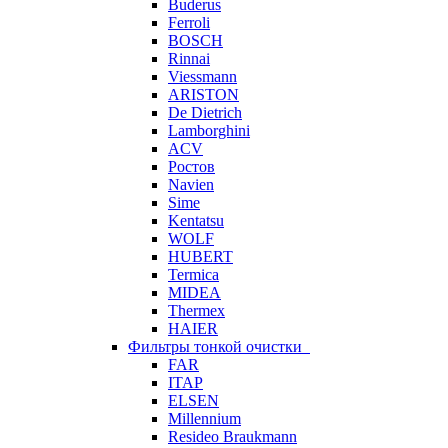
Buderus
Ferroli
BOSCH
Rinnai
Viessmann
ARISTON
De Dietrich
Lamborghini
ACV
Ростов
Navien
Sime
Kentatsu
WOLF
HUBERT
Termica
MIDEA
Thermex
HAIER
Фильтры тонкой очистки
FAR
ITAP
ELSEN
Millennium
Resideo Braukmann