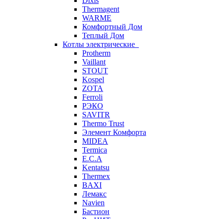
Dixis
Thermagent
WARME
Комфортный Дом
Теплый Дом
Котлы электрические
Protherm
Vaillant
STOUT
Kospel
ZOTA
Ferroli
РЭКО
SAVITR
Thermo Trust
Элемент Комфорта
MIDEA
Termica
E.C.A
Kentatsu
Thermex
BAXI
Лемакс
Navien
Бастион