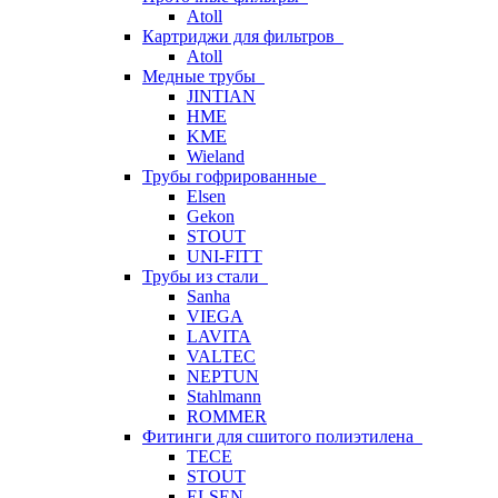
Atoll
Картриджи для фильтров
Atoll
Медные трубы
JINTIAN
HME
KME
Wieland
Трубы гофрированные
Elsen
Gekon
STOUT
UNI-FITT
Трубы из стали
Sanha
VIEGA
LAVITA
VALTEC
NEPTUN
Stahlmann
ROMMER
Фитинги для сшитого полиэтилена
TECE
STOUT
ELSEN