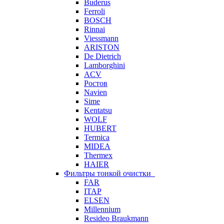
Buderus
Ferroli
BOSCH
Rinnai
Viessmann
ARISTON
De Dietrich
Lamborghini
ACV
Ростов
Navien
Sime
Kentatsu
WOLF
HUBERT
Termica
MIDEA
Thermex
HAIER
Фильтры тонкой очистки
FAR
ITAP
ELSEN
Millennium
Resideo Braukmann