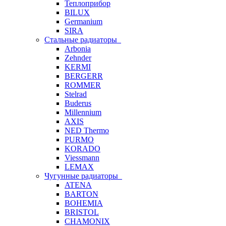
Теплоприбор
BILUX
Germanium
SIRA
Стальные радиаторы
Arbonia
Zehnder
KERMI
BERGERR
ROMMER
Stelrad
Buderus
Millennium
AXIS
NED Thermo
PURMO
KORADO
Viessmann
LEMAX
Чугунные радиаторы
ATENA
BARTON
BOHEMIA
BRISTOL
CHAMONIX