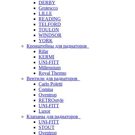
DERBY
Grotescco
LILLE
READING
TELFORD
TOULON
WINDSOR
YORK
Кронштейны для радиаторов
Rifar
KERMI
UNI-FITT
Millennium
Royal Thermo
Вентили для радиаторов
Carlo Poletti
Comisa
Oventrop
RETROstyle
UNI-FITT
Luxor
Клапаны для радиаторов
UNI-FITT
STOUT
Oventrop