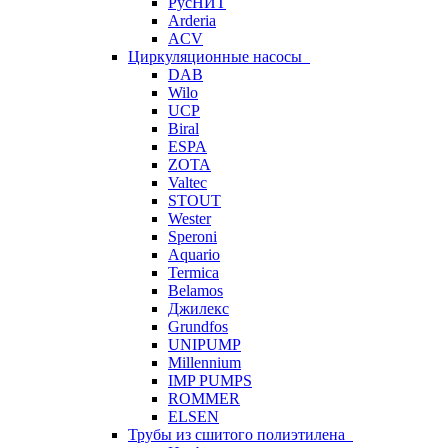
РусНИТ
Arderia
ACV
Циркуляционные насосы
DAB
Wilo
UCP
Biral
ESPA
ZOTA
Valtec
STOUT
Wester
Speroni
Aquario
Termica
Belamos
Джилекс
Grundfos
UNIPUMP
Millennium
IMP PUMPS
ROMMER
ELSEN
Трубы из сшитого полиэтилена