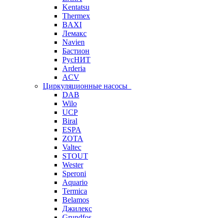
Kentatsu
Thermex
BAXI
Лемакс
Navien
Бастион
РусНИТ
Arderia
ACV
Циркуляционные насосы
DAB
Wilo
UCP
Biral
ESPA
ZOTA
Valtec
STOUT
Wester
Speroni
Aquario
Termica
Belamos
Джилекс
Grundfos