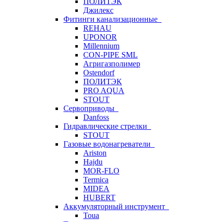
ПОЛИТЭК
Джилекс
Фитинги канализационные
REHAU
UPONOR
Millennium
CON-PIPE SML
Агригазполимер
Ostendorf
ПОЛИТЭК
PRO AQUA
STOUT
Сервоприводы
Danfoss
Гидравлические стрелки
STOUT
Газовые водонагреватели
Ariston
Hajdu
MOR-FLO
Termica
MIDEA
HUBERT
Аккумуляторный инструмент
Toua