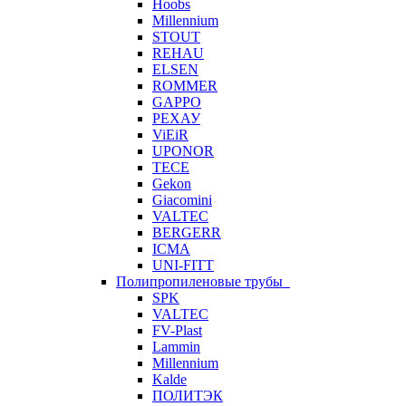
Hoobs
Millennium
STOUT
REHAU
ELSEN
ROMMER
GAPPO
РЕХАУ
ViEiR
UPONOR
TECE
Gekon
Giacomini
VALTEC
BERGERR
ICMA
UNI-FITT
Полипропиленовые трубы
SPK
VALTEC
FV-Plast
Lammin
Millennium
Kalde
ПОЛИТЭК