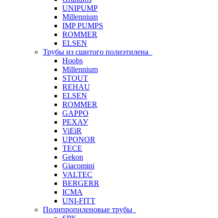
UNIPUMP
Millennium
IMP PUMPS
ROMMER
ELSEN
Трубы из сшитого полиэтилена
Hoobs
Millennium
STOUT
REHAU
ELSEN
ROMMER
GAPPO
РЕХАУ
ViEiR
UPONOR
TECE
Gekon
Giacomini
VALTEC
BERGERR
ICMA
UNI-FITT
Полипропиленовые трубы