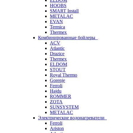
ELDOM
HOOBS
SMART Install
METALAC
EVAN
Termica
Thermex
Комбинированные бойлеры
ACV
Atlantic
Drazice
Thermex
ELDOM
STOUT
Royal Thermo
Gorenje
Ferroli
Hajdu
ROMMER
ZOTA
SUNSYSTEM
METALAC
Электрические водонагреватели
Ferroli
Ariston