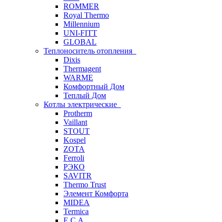
ROMMER
Royal Thermo
Millennium
UNI-FITT
GLOBAL
Теплоноситель отопления
Dixis
Thermagent
WARME
Комфортный Дом
Теплый Дом
Котлы электрические
Protherm
Vaillant
STOUT
Kospel
ZOTA
Ferroli
РЭКО
SAVITR
Thermo Trust
Элемент Комфорта
MIDEA
Termica
E.C.A