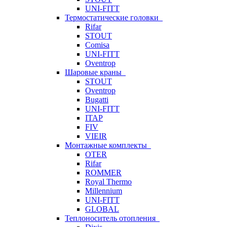
UNI-FITT
Термостатические головки
Rifar
STOUT
Comisa
UNI-FITT
Oventrop
Шаровые краны
STOUT
Oventrop
Bugatti
UNI-FITT
ITAP
FIV
VIEIR
Монтажные комплекты
OTER
Rifar
ROMMER
Royal Thermo
Millennium
UNI-FITT
GLOBAL
Теплоноситель отопления