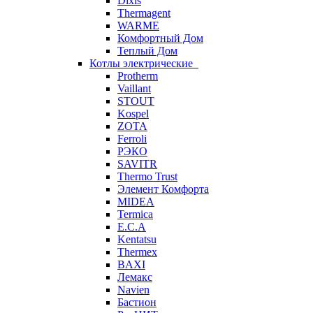
Dixis
Thermagent
WARME
Комфортный Дом
Теплый Дом
Котлы электрические
Protherm
Vaillant
STOUT
Kospel
ZOTA
Ferroli
РЭКО
SAVITR
Thermo Trust
Элемент Комфорта
MIDEA
Termica
E.C.A
Kentatsu
Thermex
BAXI
Лемакс
Navien
Бастион