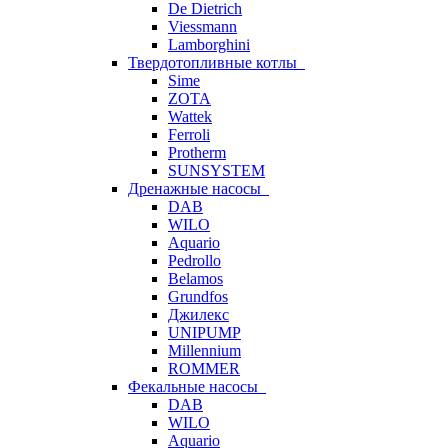
De Dietrich
Viessmann
Lamborghini
Твердотопливные котлы
Sime
ZOTA
Wattek
Ferroli
Protherm
SUNSYSTEM
Дренажные насосы
DAB
WILO
Aquario
Pedrollo
Belamos
Grundfos
Джилекс
UNIPUMP
Millennium
ROMMER
Фекальные насосы
DAB
WILO
Aquario