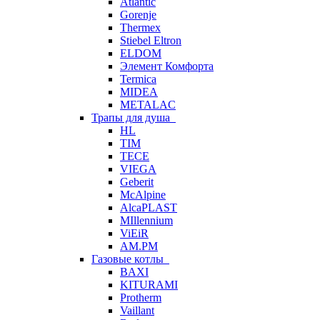
Atlantic
Gorenje
Thermex
Stiebel Eltron
ELDOM
Элемент Комфорта
Termica
MIDEA
METALAC
Трапы для душа
HL
TIM
TECE
VIEGA
Geberit
McAlpine
AlcaPLAST
MIllennium
ViEiR
AM.PM
Газовые котлы
BAXI
KITURAMI
Protherm
Vaillant