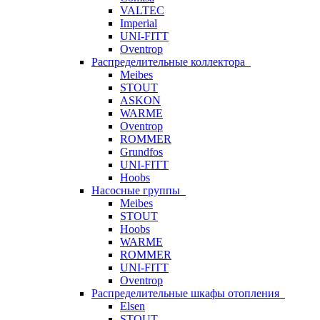
VALTEC
Imperial
UNI-FITT
Oventrop
Распределительные коллектора
Meibes
STOUT
ASKON
WARME
Oventrop
ROMMER
Grundfos
UNI-FITT
Hoobs
Насосные группы
Meibes
STOUT
Hoobs
WARME
ROMMER
UNI-FITT
Oventrop
Распределительные шкафы отопления
Elsen
STOUT