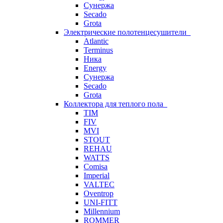
Сунержа
Secado
Grota
Электрические полотенцесушители
Atlantic
Terminus
Ника
Energy
Сунержа
Secado
Grota
Коллектора для теплого пола
TIM
FIV
MVI
STOUT
REHAU
WATTS
Comisa
Imperial
VALTEC
Oventrop
UNI-FITT
Millennium
ROMMER