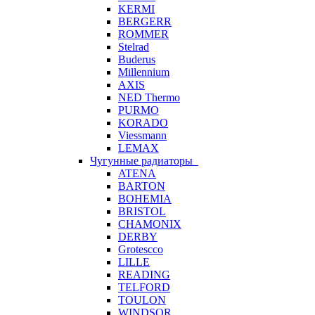
KERMI
BERGERR
ROMMER
Stelrad
Buderus
Millennium
AXIS
NED Thermo
PURMO
KORADO
Viessmann
LEMAX
Чугунные радиаторы
ATENA
BARTON
BOHEMIA
BRISTOL
CHAMONIX
DERBY
Grotescco
LILLE
READING
TELFORD
TOULON
WINDSOR