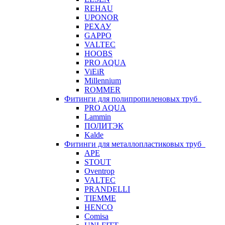
REHAU
UPONOR
РЕХАУ
GAPPO
VALTEC
HOOBS
PRO AQUA
ViEiR
Millennium
ROMMER
Фитинги для полипропиленовых труб
PRO AQUA
Lammin
ПОЛИТЭК
Kalde
Фитинги для металлопластиковых труб
APE
STOUT
Oventrop
VALTEC
PRANDELLI
TIEMME
HENCO
Comisa