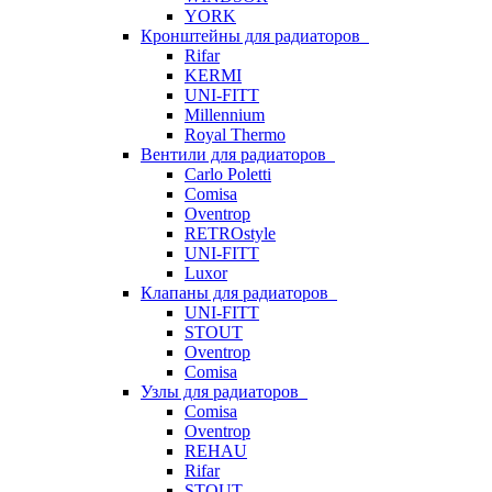
YORK
Кронштейны для радиаторов
Rifar
KERMI
UNI-FITT
Millennium
Royal Thermo
Вентили для радиаторов
Carlo Poletti
Comisa
Oventrop
RETROstyle
UNI-FITT
Luxor
Клапаны для радиаторов
UNI-FITT
STOUT
Oventrop
Comisa
Узлы для радиаторов
Comisa
Oventrop
REHAU
Rifar
STOUT