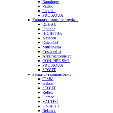
Banninger
Valfex
Imperial
PRO AQUA
Канализационные трубы
REHAU
Uponor
ПОЛИТЭК
Nashorn
Ostendorf
Millennium
Cosmoplast
Агригазполимер
CON-PIPE SML
PRO AQUA
STOUT
Расширительные баки
CIMM
Gekon
STOUT
Reflex
Flamco
VALTEC
UNI-FITT
Belamos