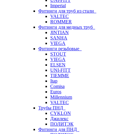
UNI-FITT
Imperial
Фитинги для труб из стали
VALTEC
ROMMER
Фитинги для медных труб
JINTIAN
SANHA
VIEGA
Фитинги резьбовые
STOUT
VIEGA
ELSEN
UNI-FITT
TIEMME
Itap
Comisa
Euros
Millennium
VALTEC
Трубы ПНД
CYKLON
Джилекс
ПОЛИТЭК
Фитинги для ПНД