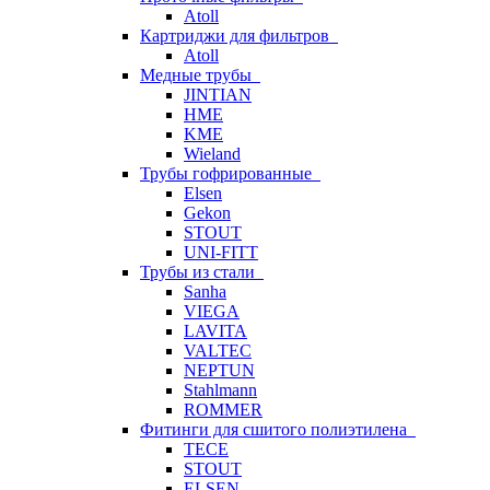
Atoll
Картриджи для фильтров
Atoll
Медные трубы
JINTIAN
HME
KME
Wieland
Трубы гофрированные
Elsen
Gekon
STOUT
UNI-FITT
Трубы из стали
Sanha
VIEGA
LAVITA
VALTEC
NEPTUN
Stahlmann
ROMMER
Фитинги для сшитого полиэтилена
TECE
STOUT
ELSEN