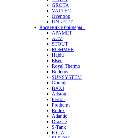
GROTA
VALTEC
Oventrop
UNI-FITT
Косвенные бойлеры
APAMET
ACV
STOUT
ROMMER
Hajdu
Elsen
Royal Thermo
Buderus
SUNSYSTEM
Gorenje
BAXI
Ariston
Ferroli
Protherm
Reflex
Atlantic
Drazice
S-Tank
E.C.A