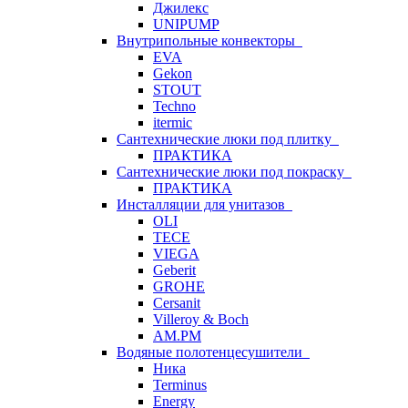
Джилекс
UNIPUMP
Внутрипольные конвекторы
EVA
Gekon
STOUT
Techno
itermic
Сантехнические люки под плитку
ПРАКТИКА
Сантехнические люки под покраску
ПРАКТИКА
Инсталляции для унитазов
OLI
TECE
VIEGA
Geberit
GROHE
Cersanit
Villeroy & Boch
AM.PM
Водяные полотенцесушители
Ника
Terminus
Energy