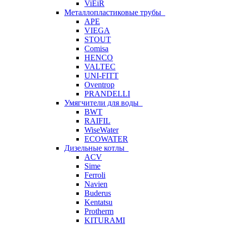
ViEiR
Металлопластиковые трубы
APE
VIEGA
STOUT
Comisa
HENCO
VALTEC
UNI-FITT
Oventrop
PRANDELLI
Умягчители для воды
BWT
RAIFIL
WiseWater
ECOWATER
Дизельные котлы
ACV
Sime
Ferroli
Navien
Buderus
Kentatsu
Protherm
KITURAMI