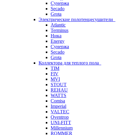
Сунержа
Secado
Grota
Электрические полотенцесушители
Atlantic
Terminus
Ника
Energy
Сунержа
Secado
Grota
Коллектора для теплого пола
TIM
FIV
MVI
STOUT
REHAU
WATTS
Comisa
Imperial
VALTEC
Oventrop
UNI-FITT
Millennium
ROMMER