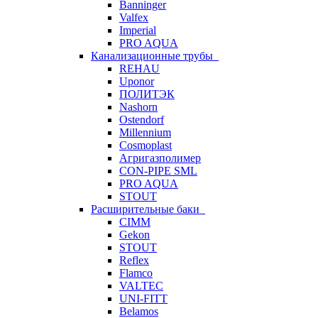
Banninger
Valfex
Imperial
PRO AQUA
Канализационные трубы
REHAU
Uponor
ПОЛИТЭК
Nashorn
Ostendorf
Millennium
Cosmoplast
Агригазполимер
CON-PIPE SML
PRO AQUA
STOUT
Расширительные баки
CIMM
Gekon
STOUT
Reflex
Flamco
VALTEC
UNI-FITT
Belamos