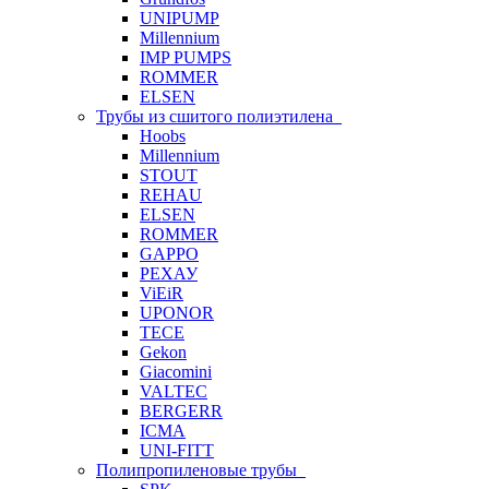
UNIPUMP
Millennium
IMP PUMPS
ROMMER
ELSEN
Трубы из сшитого полиэтилена
Hoobs
Millennium
STOUT
REHAU
ELSEN
ROMMER
GAPPO
РЕХАУ
ViEiR
UPONOR
TECE
Gekon
Giacomini
VALTEC
BERGERR
ICMA
UNI-FITT
Полипропиленовые трубы