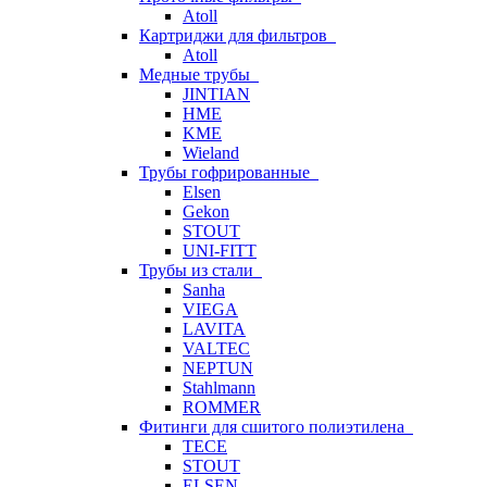
Atoll
Картриджи для фильтров
Atoll
Медные трубы
JINTIAN
HME
KME
Wieland
Трубы гофрированные
Elsen
Gekon
STOUT
UNI-FITT
Трубы из стали
Sanha
VIEGA
LAVITA
VALTEC
NEPTUN
Stahlmann
ROMMER
Фитинги для сшитого полиэтилена
TECE
STOUT
ELSEN