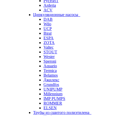
РусНИТ
Arderia
ACV
Циркуляционные насосы
DAB
Wilo
UCP
Biral
ESPA
ZOTA
Valtec
STOUT
Wester
Speroni
Aquario
Termica
Belamos
Джилекс
Grundfos
UNIPUMP
Millennium
IMP PUMPS
ROMMER
ELSEN
Трубы из сшитого полиэтилена