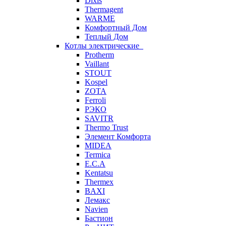
Dixis
Thermagent
WARME
Комфортный Дом
Теплый Дом
Котлы электрические
Protherm
Vaillant
STOUT
Kospel
ZOTA
Ferroli
РЭКО
SAVITR
Thermo Trust
Элемент Комфорта
MIDEA
Termica
E.C.A
Kentatsu
Thermex
BAXI
Лемакс
Navien
Бастион