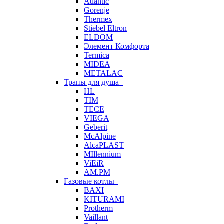
Atlantic
Gorenje
Thermex
Stiebel Eltron
ELDOM
Элемент Комфорта
Termica
MIDEA
METALAC
Трапы для душа
HL
TIM
TECE
VIEGA
Geberit
McAlpine
AlcaPLAST
MIllennium
ViEiR
AM.PM
Газовые котлы
BAXI
KITURAMI
Protherm
Vaillant