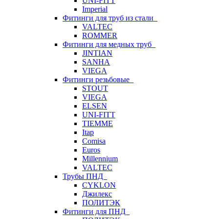
UNI-FITT
Imperial
Фитинги для труб из стали
VALTEC
ROMMER
Фитинги для медных труб
JINTIAN
SANHA
VIEGA
Фитинги резьбовые
STOUT
VIEGA
ELSEN
UNI-FITT
TIEMME
Itap
Comisa
Euros
Millennium
VALTEC
Трубы ПНД
CYKLON
Джилекс
ПОЛИТЭК
Фитинги для ПНД