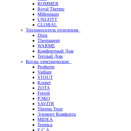
ROMMER
Royal Thermo
Millennium
UNI-FITT
GLOBAL
Теплоноситель отопления
Dixis
Thermagent
WARME
Комфортный Дом
Теплый Дом
Котлы электрические
Protherm
Vaillant
STOUT
Kospel
ZOTA
Ferroli
РЭКО
SAVITR
Thermo Trust
Элемент Комфорта
MIDEA
Termica
E.C.A