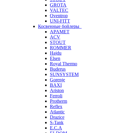
GROTA
VALTEC
Oventrop
UNI-FITT
Косвенные бойлеры
APAMET
ACV
STOUT
ROMMER
Hajdu
Elsen
Royal Thermo
Buderus
SUNSYSTEM
Gorenje
BAXI
Ariston
Ferroli
Protherm
Reflex
Atlantic
Drazice
S-Tank
E.C.A