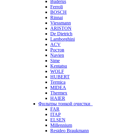
Buderus
Ferroli
BOSCH
Rinnai
Viessmann
ARISTON
De Dietrich
Lamborghini
ACV
Ростов
Navien
Sime
Kentatsu
WOLF
HUBERT
Termica
MIDEA
Thermex
HAIER
Фильтры тонкой очистки
FAR
ITAP
ELSEN
Millennium
Resideo Braukmann