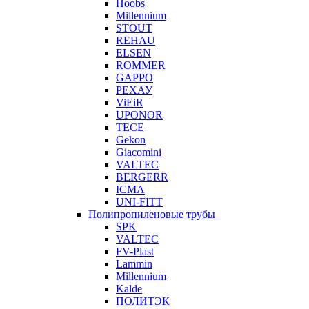
Hoobs
Millennium
STOUT
REHAU
ELSEN
ROMMER
GAPPO
РЕХАУ
ViEiR
UPONOR
TECE
Gekon
Giacomini
VALTEC
BERGERR
ICMA
UNI-FITT
Полипропиленовые трубы
SPK
VALTEC
FV-Plast
Lammin
Millennium
Kalde
ПОЛИТЭК