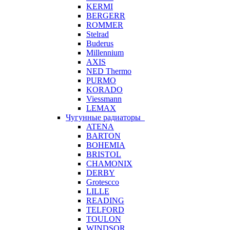
KERMI
BERGERR
ROMMER
Stelrad
Buderus
Millennium
AXIS
NED Thermo
PURMO
KORADO
Viessmann
LEMAX
Чугунные радиаторы
ATENA
BARTON
BOHEMIA
BRISTOL
CHAMONIX
DERBY
Grotescco
LILLE
READING
TELFORD
TOULON
WINDSOR