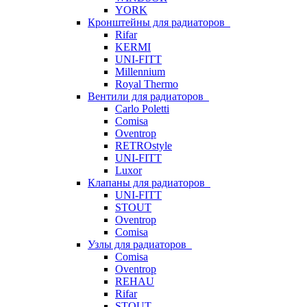
YORK
Кронштейны для радиаторов
Rifar
KERMI
UNI-FITT
Millennium
Royal Thermo
Вентили для радиаторов
Carlo Poletti
Comisa
Oventrop
RETROstyle
UNI-FITT
Luxor
Клапаны для радиаторов
UNI-FITT
STOUT
Oventrop
Comisa
Узлы для радиаторов
Comisa
Oventrop
REHAU
Rifar
STOUT