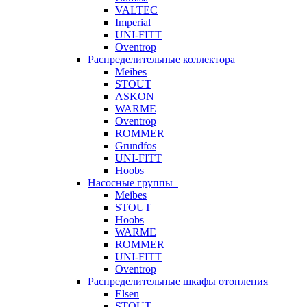
VALTEC
Imperial
UNI-FITT
Oventrop
Распределительные коллектора
Meibes
STOUT
ASKON
WARME
Oventrop
ROMMER
Grundfos
UNI-FITT
Hoobs
Насосные группы
Meibes
STOUT
Hoobs
WARME
ROMMER
UNI-FITT
Oventrop
Распределительные шкафы отопления
Elsen
STOUT