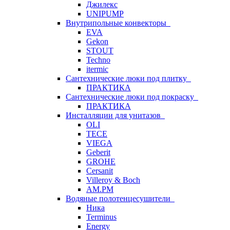
Джилекс
UNIPUMP
Внутрипольные конвекторы
EVA
Gekon
STOUT
Techno
itermic
Сантехнические люки под плитку
ПРАКТИКА
Сантехнические люки под покраску
ПРАКТИКА
Инсталляции для унитазов
OLI
TECE
VIEGA
Geberit
GROHE
Cersanit
Villeroy & Boch
AM.PM
Водяные полотенцесушители
Ника
Terminus
Energy