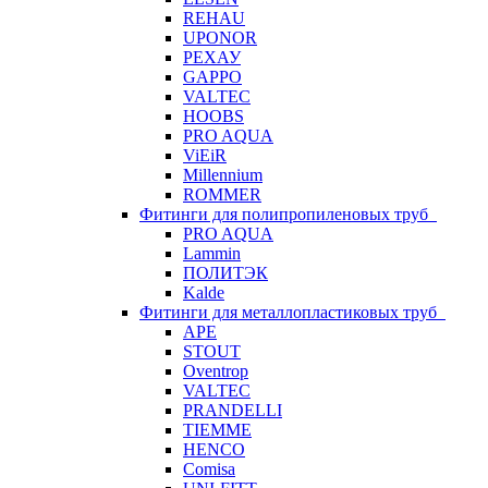
REHAU
UPONOR
РЕХАУ
GAPPO
VALTEC
HOOBS
PRO AQUA
ViEiR
Millennium
ROMMER
Фитинги для полипропиленовых труб
PRO AQUA
Lammin
ПОЛИТЭК
Kalde
Фитинги для металлопластиковых труб
APE
STOUT
Oventrop
VALTEC
PRANDELLI
TIEMME
HENCO
Comisa