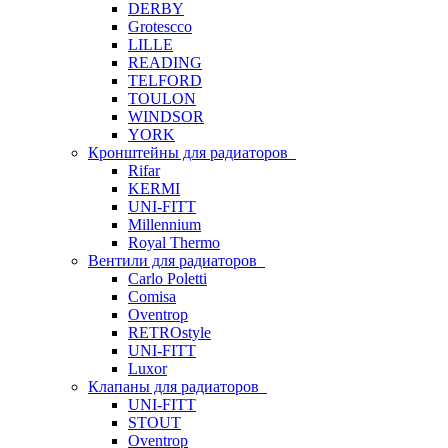
DERBY
Grotescco
LILLE
READING
TELFORD
TOULON
WINDSOR
YORK
Кронштейны для радиаторов
Rifar
KERMI
UNI-FITT
Millennium
Royal Thermo
Вентили для радиаторов
Carlo Poletti
Comisa
Oventrop
RETROstyle
UNI-FITT
Luxor
Клапаны для радиаторов
UNI-FITT
STOUT
Oventrop