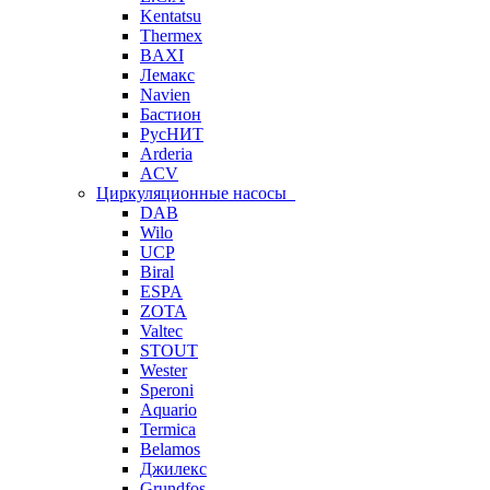
Kentatsu
Thermex
BAXI
Лемакс
Navien
Бастион
РусНИТ
Arderia
ACV
Циркуляционные насосы
DAB
Wilo
UCP
Biral
ESPA
ZOTA
Valtec
STOUT
Wester
Speroni
Aquario
Termica
Belamos
Джилекс
Grundfos