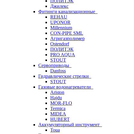
ПОЛИТЭК
Джилекс
Фитинги канализационные
REHAU
UPONOR
Millennium
CON-PIPE SML
Агригазполимер
Ostendorf
ПОЛИТЭК
PRO AQUA
STOUT
Сервоприводы
Danfoss
Гидравлические стрелки
STOUT
Газовые водонагреватели
Ariston
Hajdu
MOR-FLO
Termica
MIDEA
HUBERT
Аккумуляторный инструмент
Toua