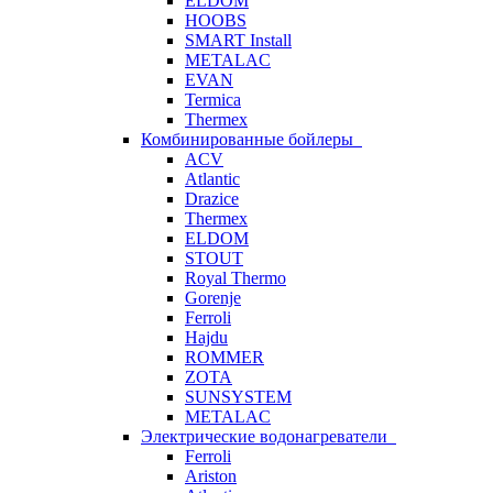
ELDOM
HOOBS
SMART Install
METALAC
EVAN
Termica
Thermex
Комбинированные бойлеры
ACV
Atlantic
Drazice
Thermex
ELDOM
STOUT
Royal Thermo
Gorenje
Ferroli
Hajdu
ROMMER
ZOTA
SUNSYSTEM
METALAC
Электрические водонагреватели
Ferroli
Ariston