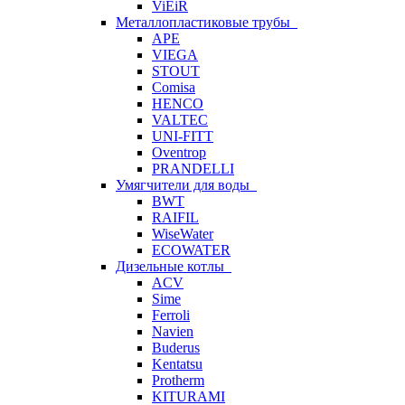
ViEiR
Металлопластиковые трубы
APE
VIEGA
STOUT
Comisa
HENCO
VALTEC
UNI-FITT
Oventrop
PRANDELLI
Умягчители для воды
BWT
RAIFIL
WiseWater
ECOWATER
Дизельные котлы
ACV
Sime
Ferroli
Navien
Buderus
Kentatsu
Protherm
KITURAMI