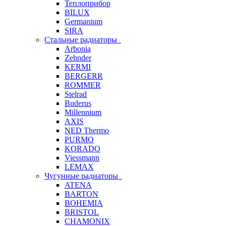
Теплоприбор
BILUX
Germanium
SIRA
Стальные радиаторы
Arbonia
Zehnder
KERMI
BERGERR
ROMMER
Stelrad
Buderus
Millennium
AXIS
NED Thermo
PURMO
KORADO
Viessmann
LEMAX
Чугунные радиаторы
ATENA
BARTON
BOHEMIA
BRISTOL
CHAMONIX