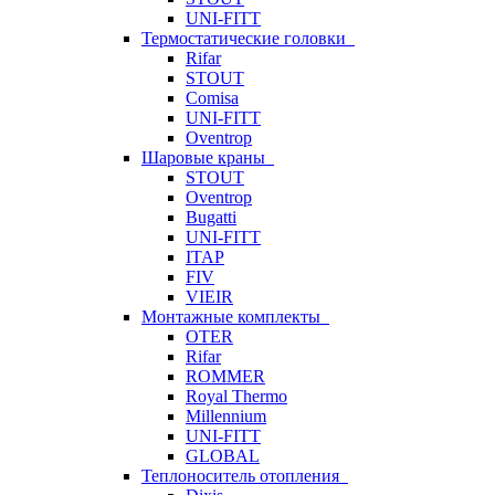
UNI-FITT
Термостатические головки
Rifar
STOUT
Comisa
UNI-FITT
Oventrop
Шаровые краны
STOUT
Oventrop
Bugatti
UNI-FITT
ITAP
FIV
VIEIR
Монтажные комплекты
OTER
Rifar
ROMMER
Royal Thermo
Millennium
UNI-FITT
GLOBAL
Теплоноситель отопления