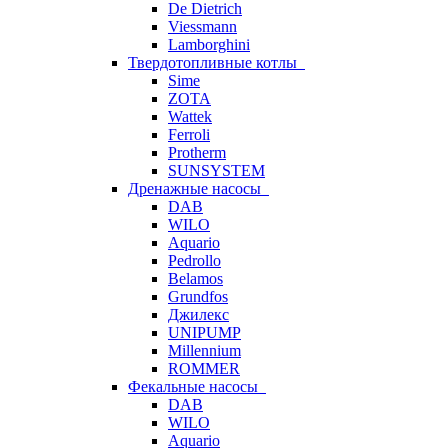
De Dietrich
Viessmann
Lamborghini
Твердотопливные котлы
Sime
ZOTA
Wattek
Ferroli
Protherm
SUNSYSTEM
Дренажные насосы
DAB
WILO
Aquario
Pedrollo
Belamos
Grundfos
Джилекс
UNIPUMP
Millennium
ROMMER
Фекальные насосы
DAB
WILO
Aquario