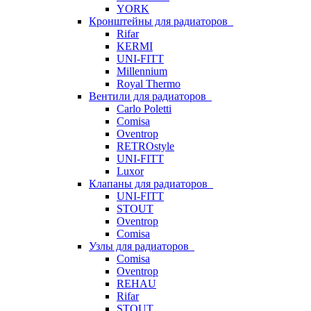
YORK
Кронштейны для радиаторов
Rifar
KERMI
UNI-FITT
Millennium
Royal Thermo
Вентили для радиаторов
Carlo Poletti
Comisa
Oventrop
RETROstyle
UNI-FITT
Luxor
Клапаны для радиаторов
UNI-FITT
STOUT
Oventrop
Comisa
Узлы для радиаторов
Comisa
Oventrop
REHAU
Rifar
STOUT