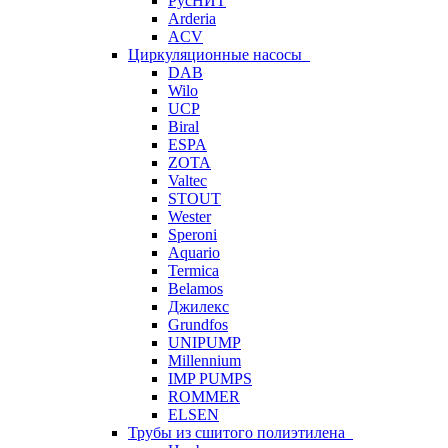
РусНИТ
Arderia
ACV
Циркуляционные насосы
DAB
Wilo
UCP
Biral
ESPA
ZOTA
Valtec
STOUT
Wester
Speroni
Aquario
Termica
Belamos
Джилекс
Grundfos
UNIPUMP
Millennium
IMP PUMPS
ROMMER
ELSEN
Трубы из сшитого полиэтилена