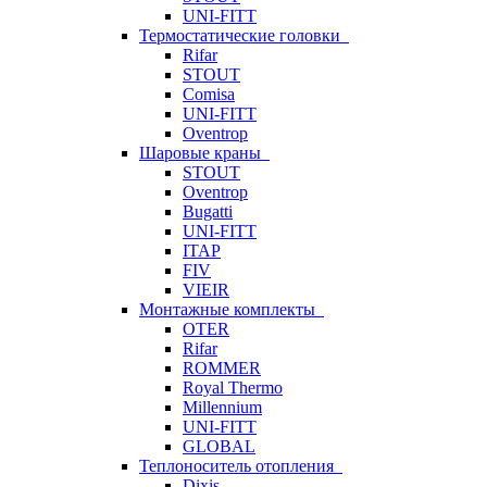
UNI-FITT
Термостатические головки
Rifar
STOUT
Comisa
UNI-FITT
Oventrop
Шаровые краны
STOUT
Oventrop
Bugatti
UNI-FITT
ITAP
FIV
VIEIR
Монтажные комплекты
OTER
Rifar
ROMMER
Royal Thermo
Millennium
UNI-FITT
GLOBAL
Теплоноситель отопления
Dixis