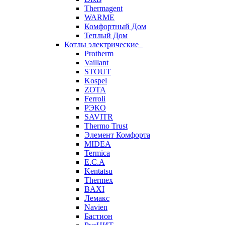
Thermagent
WARME
Комфортный Дом
Теплый Дом
Котлы электрические
Protherm
Vaillant
STOUT
Kospel
ZOTA
Ferroli
РЭКО
SAVITR
Thermo Trust
Элемент Комфорта
MIDEA
Termica
E.C.A
Kentatsu
Thermex
BAXI
Лемакс
Navien
Бастион