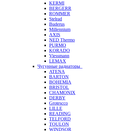
KERMI
BERGERR
ROMMER
Stelrad
Buderus
Millennium
AXIS
NED Thermo
PURMO
KORADO
Viessmann
LEMAX
Чугунные радиаторы
ATENA
BARTON
BOHEMIA
BRISTOL
CHAMONIX
DERBY
Grotescco
LILLE
READING
TELFORD
TOULON
WINDSOR