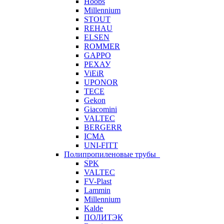
Hoobs
Millennium
STOUT
REHAU
ELSEN
ROMMER
GAPPO
РЕХАУ
ViEiR
UPONOR
TECE
Gekon
Giacomini
VALTEC
BERGERR
ICMA
UNI-FITT
Полипропиленовые трубы
SPK
VALTEC
FV-Plast
Lammin
Millennium
Kalde
ПОЛИТЭК