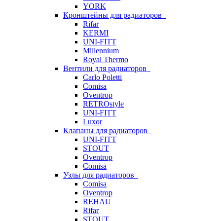
YORK
Кронштейны для радиаторов
Rifar
KERMI
UNI-FITT
Millennium
Royal Thermo
Вентили для радиаторов
Carlo Poletti
Comisa
Oventrop
RETROstyle
UNI-FITT
Luxor
Клапаны для радиаторов
UNI-FITT
STOUT
Oventrop
Comisa
Узлы для радиаторов
Comisa
Oventrop
REHAU
Rifar
STOUT