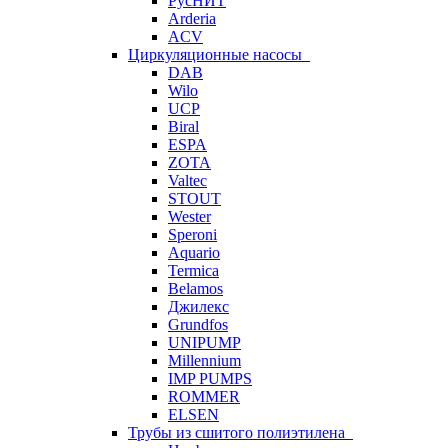
РусНИТ
Arderia
ACV
Циркуляционные насосы
DAB
Wilo
UCP
Biral
ESPA
ZOTA
Valtec
STOUT
Wester
Speroni
Aquario
Termica
Belamos
Джилекс
Grundfos
UNIPUMP
Millennium
IMP PUMPS
ROMMER
ELSEN
Трубы из сшитого полиэтилена