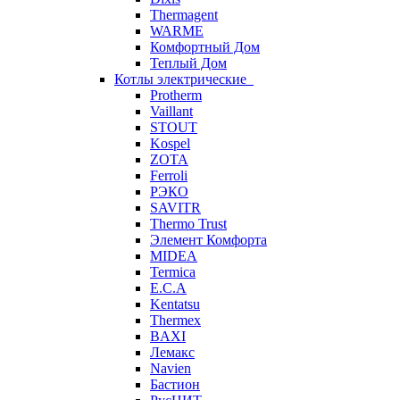
Thermagent
WARME
Комфортный Дом
Теплый Дом
Котлы электрические
Protherm
Vaillant
STOUT
Kospel
ZOTA
Ferroli
РЭКО
SAVITR
Thermo Trust
Элемент Комфорта
MIDEA
Termica
E.C.A
Kentatsu
Thermex
BAXI
Лемакс
Navien
Бастион