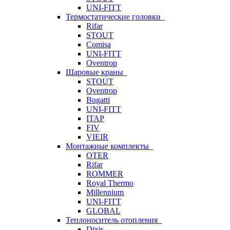
UNI-FITT
Термостатические головки
Rifar
STOUT
Comisa
UNI-FITT
Oventrop
Шаровые краны
STOUT
Oventrop
Bugatti
UNI-FITT
ITAP
FIV
VIEIR
Монтажные комплекты
OTER
Rifar
ROMMER
Royal Thermo
Millennium
UNI-FITT
GLOBAL
Теплоноситель отопления
Dixis