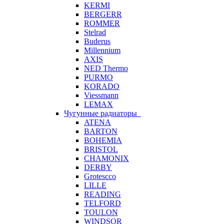
KERMI
BERGERR
ROMMER
Stelrad
Buderus
Millennium
AXIS
NED Thermo
PURMO
KORADO
Viessmann
LEMAX
Чугунные радиаторы
ATENA
BARTON
BOHEMIA
BRISTOL
CHAMONIX
DERBY
Grotescco
LILLE
READING
TELFORD
TOULON
WINDSOR