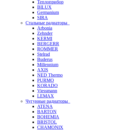
Теплоприбор
BILUX
Germanium
SIRA
Стальные радиаторы
Arbonia
Zehnder
KERMI
BERGERR
ROMMER
Stelrad
Buderus
Millennium
AXIS
NED Thermo
PURMO
KORADO
Viessmann
LEMAX
Чугунные радиаторы
ATENA
BARTON
BOHEMIA
BRISTOL
CHAMONIX