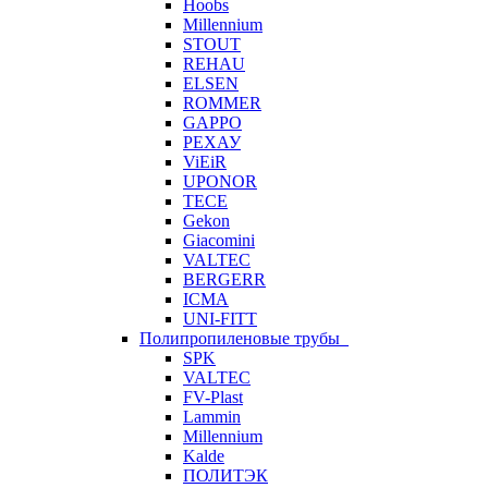
Hoobs
Millennium
STOUT
REHAU
ELSEN
ROMMER
GAPPO
РЕХАУ
ViEiR
UPONOR
TECE
Gekon
Giacomini
VALTEC
BERGERR
ICMA
UNI-FITT
Полипропиленовые трубы
SPK
VALTEC
FV-Plast
Lammin
Millennium
Kalde
ПОЛИТЭК