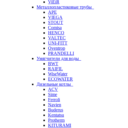
ViEiR
Металлопластиковые трубы
APE
VIEGA
STOUT
Comisa
HENCO
VALTEC
UNI-FITT
Oventrop
PRANDELLI
Умягчители для воды
BWT
RAIFIL
WiseWater
ECOWATER
Дизельные котлы
ACV
Sime
Ferroli
Navien
Buderus
Kentatsu
Protherm
KITURAMI