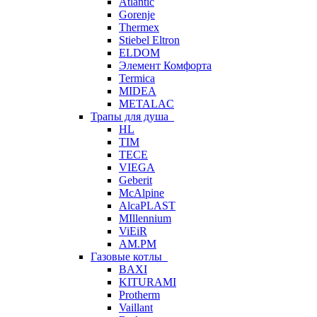
Atlantic
Gorenje
Thermex
Stiebel Eltron
ELDOM
Элемент Комфорта
Termica
MIDEA
METALAC
Трапы для душа
HL
TIM
TECE
VIEGA
Geberit
McAlpine
AlcaPLAST
MIllennium
ViEiR
AM.PM
Газовые котлы
BAXI
KITURAMI
Protherm
Vaillant