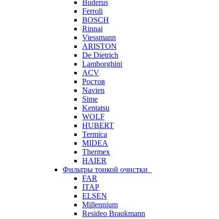
Buderus
Ferroli
BOSCH
Rinnai
Viessmann
ARISTON
De Dietrich
Lamborghini
ACV
Ростов
Navien
Sime
Kentatsu
WOLF
HUBERT
Termica
MIDEA
Thermex
HAIER
Фильтры тонкой очистки
FAR
ITAP
ELSEN
Millennium
Resideo Braukmann