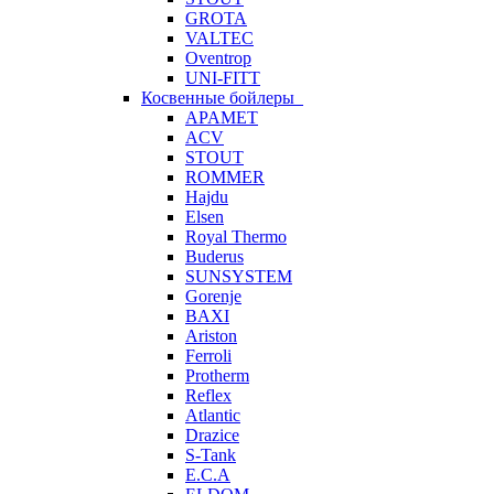
GROTA
VALTEC
Oventrop
UNI-FITT
Косвенные бойлеры
APAMET
ACV
STOUT
ROMMER
Hajdu
Elsen
Royal Thermo
Buderus
SUNSYSTEM
Gorenje
BAXI
Ariston
Ferroli
Protherm
Reflex
Atlantic
Drazice
S-Tank
E.C.A