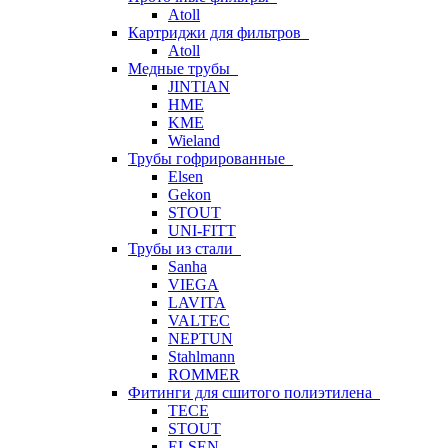
Atoll
Картриджи для фильтров
Atoll
Медные трубы
JINTIAN
HME
KME
Wieland
Трубы гофрированные
Elsen
Gekon
STOUT
UNI-FITT
Трубы из стали
Sanha
VIEGA
LAVITA
VALTEC
NEPTUN
Stahlmann
ROMMER
Фитинги для сшитого полиэтилена
TECE
STOUT
ELSEN