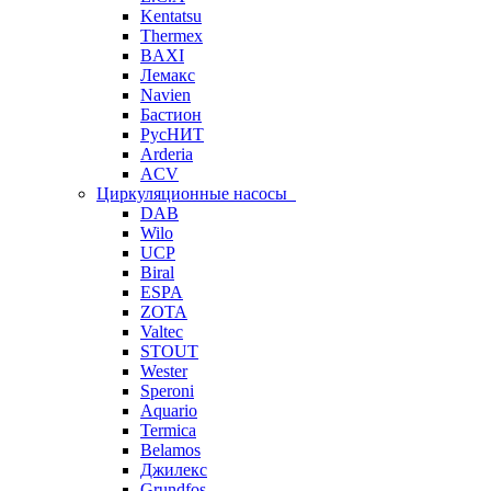
Kentatsu
Thermex
BAXI
Лемакс
Navien
Бастион
РусНИТ
Arderia
ACV
Циркуляционные насосы
DAB
Wilo
UCP
Biral
ESPA
ZOTA
Valtec
STOUT
Wester
Speroni
Aquario
Termica
Belamos
Джилекс
Grundfos