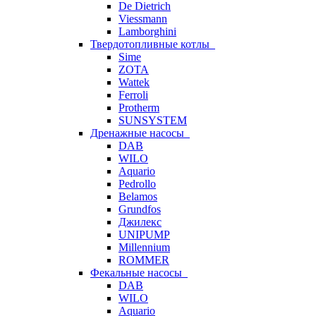
De Dietrich
Viessmann
Lamborghini
Твердотопливные котлы
Sime
ZOTA
Wattek
Ferroli
Protherm
SUNSYSTEM
Дренажные насосы
DAB
WILO
Aquario
Pedrollo
Belamos
Grundfos
Джилекс
UNIPUMP
Millennium
ROMMER
Фекальные насосы
DAB
WILO
Aquario