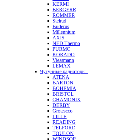
KERMI
BERGERR
ROMMER
Stelrad
Buderus
Millennium
AXIS
NED Thermo
PURMO
KORADO
Viessmann
LEMAX
Чугунные радиаторы
ATENA
BARTON
BOHEMIA
BRISTOL
CHAMONIX
DERBY
Grotescco
LILLE
READING
TELFORD
TOULON
WINDSOR