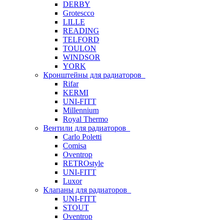
DERBY
Grotescco
LILLE
READING
TELFORD
TOULON
WINDSOR
YORK
Кронштейны для радиаторов
Rifar
KERMI
UNI-FITT
Millennium
Royal Thermo
Вентили для радиаторов
Carlo Poletti
Comisa
Oventrop
RETROstyle
UNI-FITT
Luxor
Клапаны для радиаторов
UNI-FITT
STOUT
Oventrop