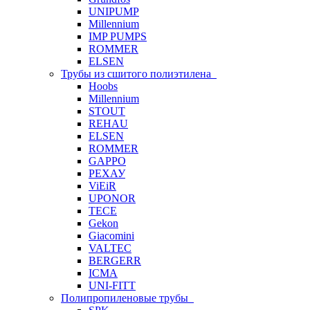
UNIPUMP
Millennium
IMP PUMPS
ROMMER
ELSEN
Трубы из сшитого полиэтилена
Hoobs
Millennium
STOUT
REHAU
ELSEN
ROMMER
GAPPO
РЕХАУ
ViEiR
UPONOR
TECE
Gekon
Giacomini
VALTEC
BERGERR
ICMA
UNI-FITT
Полипропиленовые трубы