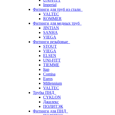
UNI-FITT
Imperial
Фитинги для труб из стали
VALTEC
ROMMER
Фитинги для медных труб
JINTIAN
SANHA
VIEGA
Фитинги резьбовые
STOUT
VIEGA
ELSEN
UNI-FITT
TIEMME
Itap
Comisa
Euros
Millennium
VALTEC
Трубы ПНД
CYKLON
Джилекс
ПОЛИТЭК
Фитинги для ПНД