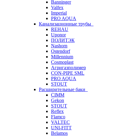
Banninger
Valfex
Imperial
PRO AQUA
Канализационные трубы
REHAU
Uponor
ПОЛИТЭК
Nashorn
Ostendorf
Millennium
Cosmoplast
Агригазполимер
CON-PIPE SML
PRO AQUA
STOUT
Расширительные баки
CIMM
Gekon
STOUT
Reflex
Flamco
VALTEC
UNI-FITT
Belamos