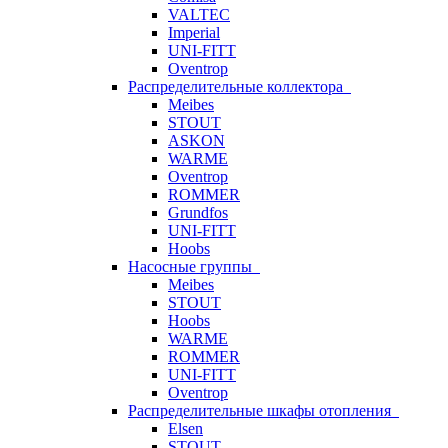
VALTEC
Imperial
UNI-FITT
Oventrop
Распределительные коллектора
Meibes
STOUT
ASKON
WARME
Oventrop
ROMMER
Grundfos
UNI-FITT
Hoobs
Насосные группы
Meibes
STOUT
Hoobs
WARME
ROMMER
UNI-FITT
Oventrop
Распределительные шкафы отопления
Elsen
STOUT