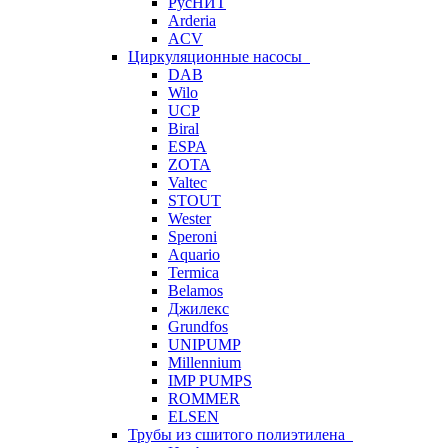
РусНИТ
Arderia
ACV
Циркуляционные насосы
DAB
Wilo
UCP
Biral
ESPA
ZOTA
Valtec
STOUT
Wester
Speroni
Aquario
Termica
Belamos
Джилекс
Grundfos
UNIPUMP
Millennium
IMP PUMPS
ROMMER
ELSEN
Трубы из сшитого полиэтилена