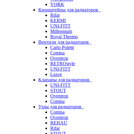
YORK
Кронштейны для радиаторов
Rifar
KERMI
UNI-FITT
Millennium
Royal Thermo
Вентили для радиаторов
Carlo Poletti
Comisa
Oventrop
RETROstyle
UNI-FITT
Luxor
Клапаны для радиаторов
UNI-FITT
STOUT
Oventrop
Comisa
Узлы для радиаторов
Comisa
Oventrop
REHAU
Rifar
STOUT