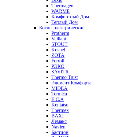
Dixis
Thermagent
WARME
Комфортный Дом
Теплый Дом
Котлы электрические
Protherm
Vaillant
STOUT
Kospel
ZOTA
Ferroli
РЭКО
SAVITR
Thermo Trust
Элемент Комфорта
MIDEA
Termica
E.C.A
Kentatsu
Thermex
BAXI
Лемакс
Navien
Бастион