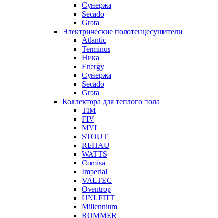
Сунержа
Secado
Grota
Электрические полотенцесушители
Atlantic
Terminus
Ника
Energy
Сунержа
Secado
Grota
Коллектора для теплого пола
TIM
FIV
MVI
STOUT
REHAU
WATTS
Comisa
Imperial
VALTEC
Oventrop
UNI-FITT
Millennium
ROMMER