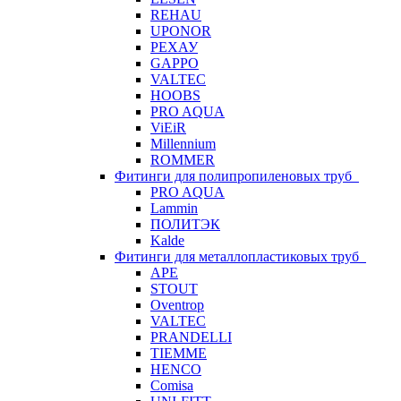
REHAU
UPONOR
РЕХАУ
GAPPO
VALTEC
HOOBS
PRO AQUA
ViEiR
Millennium
ROMMER
Фитинги для полипропиленовых труб
PRO AQUA
Lammin
ПОЛИТЭК
Kalde
Фитинги для металлопластиковых труб
APE
STOUT
Oventrop
VALTEC
PRANDELLI
TIEMME
HENCO
Comisa