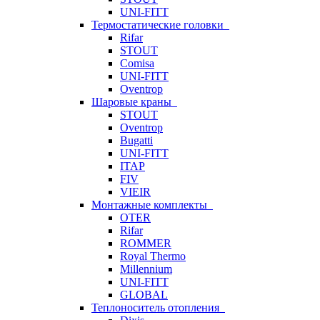
UNI-FITT
Термостатические головки
Rifar
STOUT
Comisa
UNI-FITT
Oventrop
Шаровые краны
STOUT
Oventrop
Bugatti
UNI-FITT
ITAP
FIV
VIEIR
Монтажные комплекты
OTER
Rifar
ROMMER
Royal Thermo
Millennium
UNI-FITT
GLOBAL
Теплоноситель отопления