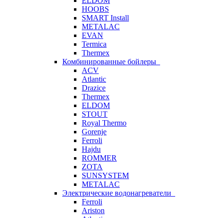
ELDOM
HOOBS
SMART Install
METALAC
EVAN
Termica
Thermex
Комбинированные бойлеры
ACV
Atlantic
Drazice
Thermex
ELDOM
STOUT
Royal Thermo
Gorenje
Ferroli
Hajdu
ROMMER
ZOTA
SUNSYSTEM
METALAC
Электрические водонагреватели
Ferroli
Ariston