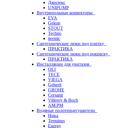
Джилекс
UNIPUMP
Внутрипольные конвекторы
EVA
Gekon
STOUT
Techno
itermic
Сантехнические люки под плитку
ПРАКТИКА
Сантехнические люки под покраску
ПРАКТИКА
Инсталляции для унитазов
OLI
TECE
VIEGA
Geberit
GROHE
Cersanit
Villeroy & Boch
AM.PM
Водяные полотенцесушители
Ника
Terminus
Energy