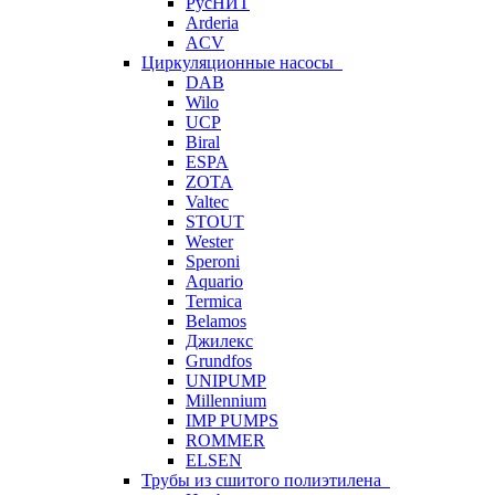
РусНИТ
Arderia
ACV
Циркуляционные насосы
DAB
Wilo
UCP
Biral
ESPA
ZOTA
Valtec
STOUT
Wester
Speroni
Aquario
Termica
Belamos
Джилекс
Grundfos
UNIPUMP
Millennium
IMP PUMPS
ROMMER
ELSEN
Трубы из сшитого полиэтилена