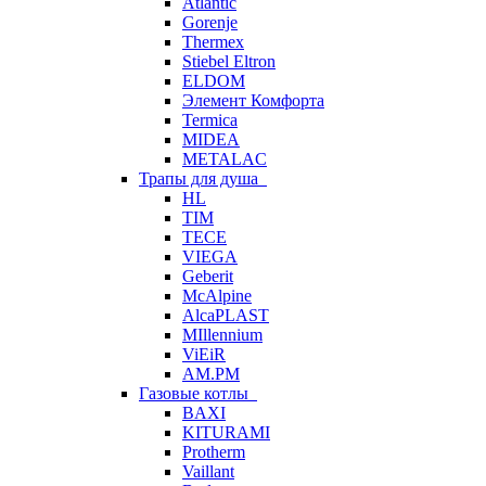
Atlantic
Gorenje
Thermex
Stiebel Eltron
ELDOM
Элемент Комфорта
Termica
MIDEA
METALAC
Трапы для душа
HL
TIM
TECE
VIEGA
Geberit
McAlpine
AlcaPLAST
MIllennium
ViEiR
AM.PM
Газовые котлы
BAXI
KITURAMI
Protherm
Vaillant