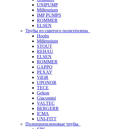
UNIPUMP
Millennium
IMP PUMPS
ROMMER
ELSEN
Трубы из сшитого полиэтилена
Hoobs
Millennium
STOUT
REHAU
ELSEN
ROMMER
GAPPO
РЕХАУ
ViEiR
UPONOR
TECE
Gekon
Giacomini
VALTEC
BERGERR
ICMA
UNI-FITT
Полипропиленовые трубы