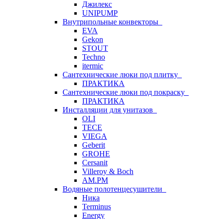
Джилекс
UNIPUMP
Внутрипольные конвекторы
EVA
Gekon
STOUT
Techno
itermic
Сантехнические люки под плитку
ПРАКТИКА
Сантехнические люки под покраску
ПРАКТИКА
Инсталляции для унитазов
OLI
TECE
VIEGA
Geberit
GROHE
Cersanit
Villeroy & Boch
AM.PM
Водяные полотенцесушители
Ника
Terminus
Energy