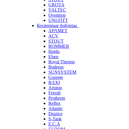
GROTA
VALTEC
Oventrop
UNI-FITT
Косвенные бойлеры
APAMET
ACV
STOUT
ROMMER
Hajdu
Elsen
Royal Thermo
Buderus
SUNSYSTEM
Gorenje
BAXI
Ariston
Ferroli
Protherm
Reflex
Atlantic
Drazice
S-Tank
E.C.A