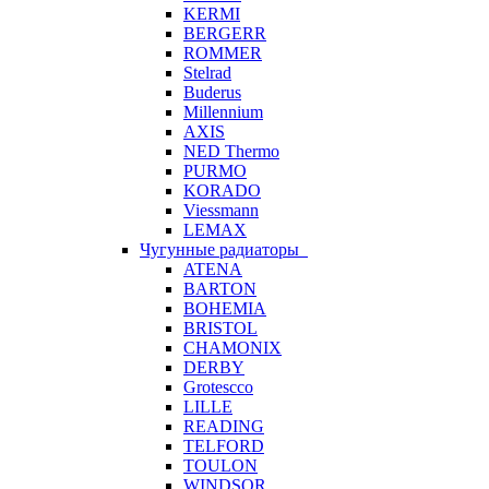
KERMI
BERGERR
ROMMER
Stelrad
Buderus
Millennium
AXIS
NED Thermo
PURMO
KORADO
Viessmann
LEMAX
Чугунные радиаторы
ATENA
BARTON
BOHEMIA
BRISTOL
CHAMONIX
DERBY
Grotescco
LILLE
READING
TELFORD
TOULON
WINDSOR