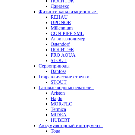
ПОЛИТЭК
Джилекс
Фитинги канализационные
REHAU
UPONOR
Millennium
CON-PIPE SML
Агригазполимер
Ostendorf
ПОЛИТЭК
PRO AQUA
STOUT
Сервоприводы
Danfoss
Гидравлические стрелки
STOUT
Газовые водонагреватели
Ariston
Hajdu
MOR-FLO
Termica
MIDEA
HUBERT
Аккумуляторный инструмент
Toua