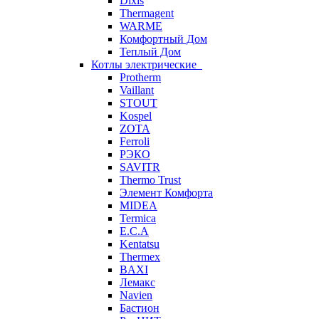
Dixis
Thermagent
WARME
Комфортный Дом
Теплый Дом
Котлы электрические
Protherm
Vaillant
STOUT
Kospel
ZOTA
Ferroli
РЭКО
SAVITR
Thermo Trust
Элемент Комфорта
MIDEA
Termica
E.C.A
Kentatsu
Thermex
BAXI
Лемакс
Navien
Бастион