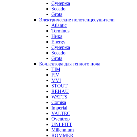
Сунержа
Secado
Grota
Электрические полотенцесушители
Atlantic
Terminus
Ника
Energy
Сунержа
Secado
Grota
Коллектора для теплого пола
TIM
FIV
MVI
STOUT
REHAU
WATTS
Comisa
Imperial
VALTEC
Oventrop
UNI-FITT
Millennium
ROMMER