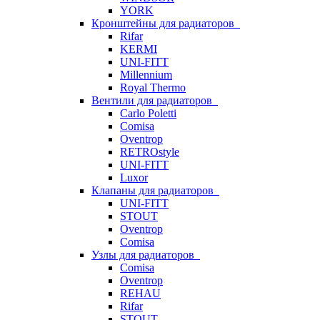
YORK
Кронштейны для радиаторов
Rifar
KERMI
UNI-FITT
Millennium
Royal Thermo
Вентили для радиаторов
Carlo Poletti
Comisa
Oventrop
RETROstyle
UNI-FITT
Luxor
Клапаны для радиаторов
UNI-FITT
STOUT
Oventrop
Comisa
Узлы для радиаторов
Comisa
Oventrop
REHAU
Rifar
STOUT