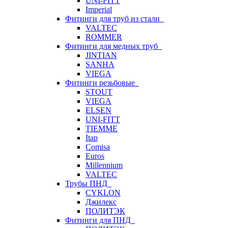
UNI-FITT
Imperial
Фитинги для труб из стали
VALTEC
ROMMER
Фитинги для медных труб
JINTIAN
SANHA
VIEGA
Фитинги резьбовые
STOUT
VIEGA
ELSEN
UNI-FITT
TIEMME
Itap
Comisa
Euros
Millennium
VALTEC
Трубы ПНД
CYKLON
Джилекс
ПОЛИТЭК
Фитинги для ПНД