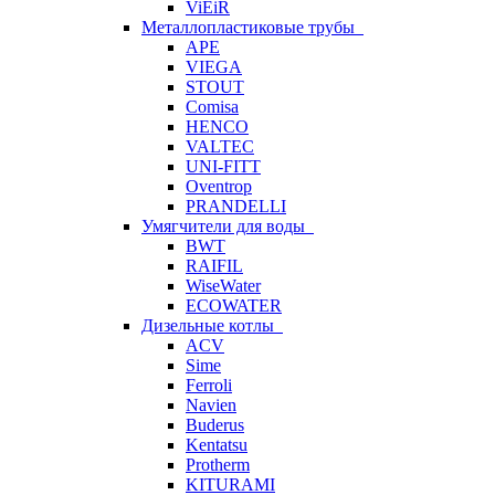
ViEiR
Металлопластиковые трубы
APE
VIEGA
STOUT
Comisa
HENCO
VALTEC
UNI-FITT
Oventrop
PRANDELLI
Умягчители для воды
BWT
RAIFIL
WiseWater
ECOWATER
Дизельные котлы
ACV
Sime
Ferroli
Navien
Buderus
Kentatsu
Protherm
KITURAMI