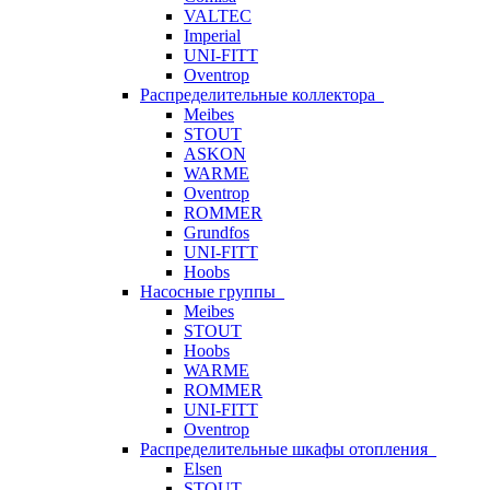
VALTEC
Imperial
UNI-FITT
Oventrop
Распределительные коллектора
Meibes
STOUT
ASKON
WARME
Oventrop
ROMMER
Grundfos
UNI-FITT
Hoobs
Насосные группы
Meibes
STOUT
Hoobs
WARME
ROMMER
UNI-FITT
Oventrop
Распределительные шкафы отопления
Elsen
STOUT