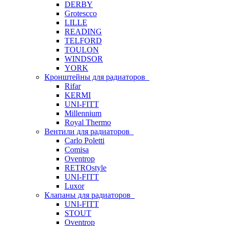
DERBY
Grotescco
LILLE
READING
TELFORD
TOULON
WINDSOR
YORK
Кронштейны для радиаторов
Rifar
KERMI
UNI-FITT
Millennium
Royal Thermo
Вентили для радиаторов
Carlo Poletti
Comisa
Oventrop
RETROstyle
UNI-FITT
Luxor
Клапаны для радиаторов
UNI-FITT
STOUT
Oventrop