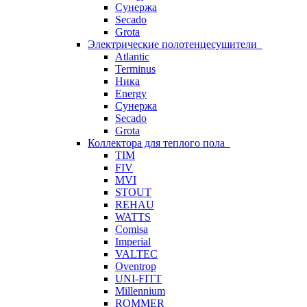
Сунержа
Secado
Grota
Электрические полотенцесушители
Atlantic
Terminus
Ника
Energy
Сунержа
Secado
Grota
Коллектора для теплого пола
TIM
FIV
MVI
STOUT
REHAU
WATTS
Comisa
Imperial
VALTEC
Oventrop
UNI-FITT
Millennium
ROMMER