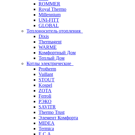
ROMMER
Royal Thermo
Millennium
UNI-FITT
GLOBAL
Теплоноситель отопления
Dixis
Thermagent
WARME
Комфортный Дом
Теплый Дом
Котлы электрические
Protherm
Vaillant
STOUT
Kospel
ZOTA
Ferroli
РЭКО
SAVITR
Thermo Trust
Элемент Комфорта
MIDEA
Termica
E.C.A