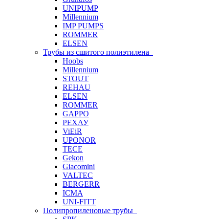
UNIPUMP
Millennium
IMP PUMPS
ROMMER
ELSEN
Трубы из сшитого полиэтилена
Hoobs
Millennium
STOUT
REHAU
ELSEN
ROMMER
GAPPO
РЕХАУ
ViEiR
UPONOR
TECE
Gekon
Giacomini
VALTEC
BERGERR
ICMA
UNI-FITT
Полипропиленовые трубы