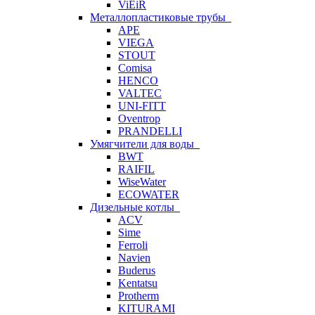
ViEiR
Металлопластиковые трубы
APE
VIEGA
STOUT
Comisa
HENCO
VALTEC
UNI-FITT
Oventrop
PRANDELLI
Умягчители для воды
BWT
RAIFIL
WiseWater
ECOWATER
Дизельные котлы
ACV
Sime
Ferroli
Navien
Buderus
Kentatsu
Protherm
KITURAMI