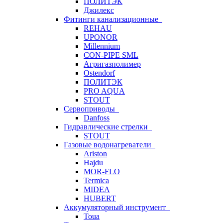
ПОЛИТЭК
Джилекс
Фитинги канализационные
REHAU
UPONOR
Millennium
CON-PIPE SML
Агригазполимер
Ostendorf
ПОЛИТЭК
PRO AQUA
STOUT
Сервоприводы
Danfoss
Гидравлические стрелки
STOUT
Газовые водонагреватели
Ariston
Hajdu
MOR-FLO
Termica
MIDEA
HUBERT
Аккумуляторный инструмент
Toua