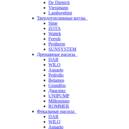
De Dietrich
Viessmann
Lamborghini
Твердотопливные котлы
Sime
ZOTA
Wattek
Ferroli
Protherm
SUNSYSTEM
Дренажные насосы
DAB
WILO
Aquario
Pedrollo
Belamos
Grundfos
Джилекс
UNIPUMP
Millennium
ROMMER
Фекальные насосы
DAB
WILO
Aquario