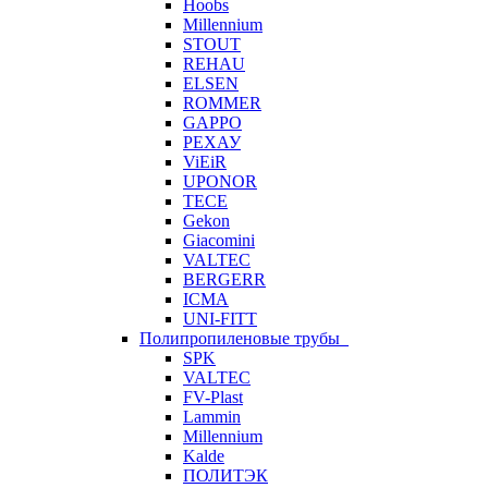
Hoobs
Millennium
STOUT
REHAU
ELSEN
ROMMER
GAPPO
РЕХАУ
ViEiR
UPONOR
TECE
Gekon
Giacomini
VALTEC
BERGERR
ICMA
UNI-FITT
Полипропиленовые трубы
SPK
VALTEC
FV-Plast
Lammin
Millennium
Kalde
ПОЛИТЭК