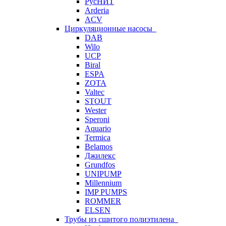
РусНИТ
Arderia
ACV
Циркуляционные насосы
DAB
Wilo
UCP
Biral
ESPA
ZOTA
Valtec
STOUT
Wester
Speroni
Aquario
Termica
Belamos
Джилекс
Grundfos
UNIPUMP
Millennium
IMP PUMPS
ROMMER
ELSEN
Трубы из сшитого полиэтилена