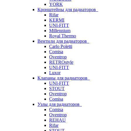
YORK
Кронштейны для радиаторов
Rifar
KERMI
UNI-FITT
Millennium
Royal Thermo
Вентили для радиаторов
Carlo Poletti
Comisa
Oventrop
RETROstyle
UNI-FITT
Luxor
Клапаны для радиаторов
UNI-FITT
STOUT
Oventrop
Comisa
Узлы для радиаторов
Comisa
Oventrop
REHAU
Rifar
STOUT