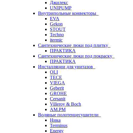
Джилекс
UNIPUMP
Внутрипольные конвекторы
EVA
Gekon
STOUT
Techno
itermic
Сантехнические люки под плитку
ПРАКТИКА
Сантехнические люки под покраску
ПРАКТИКА
Инсталляции для унитазов
OLI
TECE
VIEGA
Geberit
GROHE
Cersanit
Villeroy & Boch
AM.PM
Водяные полотенцесушители
Ника
Terminus
Energy