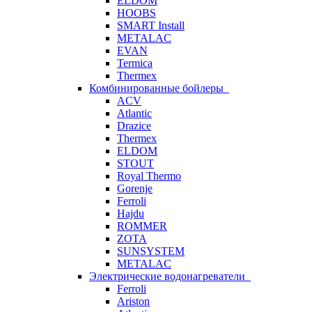
ELDOM
HOOBS
SMART Install
METALAC
EVAN
Termica
Thermex
Комбинированные бойлеры
ACV
Atlantic
Drazice
Thermex
ELDOM
STOUT
Royal Thermo
Gorenje
Ferroli
Hajdu
ROMMER
ZOTA
SUNSYSTEM
METALAC
Электрические водонагреватели
Ferroli
Ariston