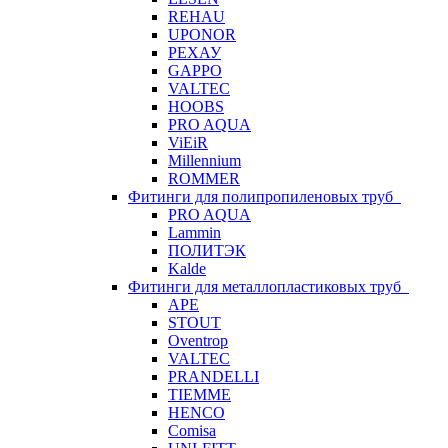
REHAU
UPONOR
РЕХАУ
GAPPO
VALTEC
HOOBS
PRO AQUA
ViEiR
Millennium
ROMMER
Фитинги для полипропиленовых труб
PRO AQUA
Lammin
ПОЛИТЭК
Kalde
Фитинги для металлопластиковых труб
APE
STOUT
Oventrop
VALTEC
PRANDELLI
TIEMME
HENCO
Comisa