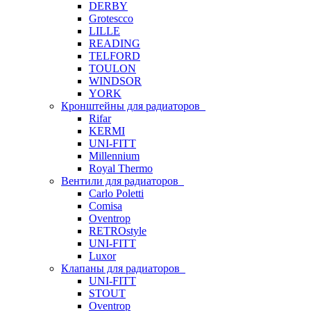
DERBY
Grotescco
LILLE
READING
TELFORD
TOULON
WINDSOR
YORK
Кронштейны для радиаторов
Rifar
KERMI
UNI-FITT
Millennium
Royal Thermo
Вентили для радиаторов
Carlo Poletti
Comisa
Oventrop
RETROstyle
UNI-FITT
Luxor
Клапаны для радиаторов
UNI-FITT
STOUT
Oventrop