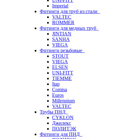
UNI-FITT
Imperial
Фитинги для труб из стали
VALTEC
ROMMER
Фитинги для медных труб
JINTIAN
SANHA
VIEGA
Фитинги резьбовые
STOUT
VIEGA
ELSEN
UNI-FITT
TIEMME
Itap
Comisa
Euros
Millennium
VALTEC
Трубы ПНД
CYKLON
Джилекс
ПОЛИТЭК
Фитинги для ПНД