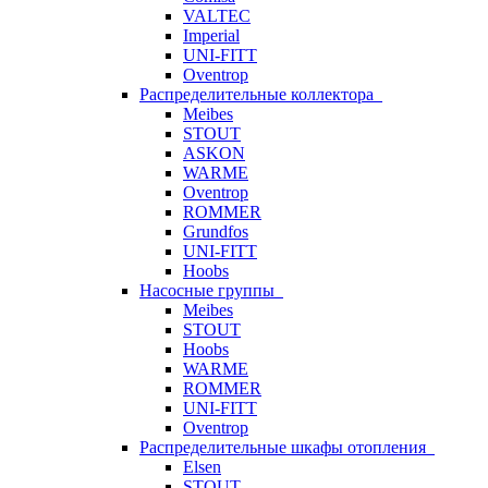
VALTEC
Imperial
UNI-FITT
Oventrop
Распределительные коллектора
Meibes
STOUT
ASKON
WARME
Oventrop
ROMMER
Grundfos
UNI-FITT
Hoobs
Насосные группы
Meibes
STOUT
Hoobs
WARME
ROMMER
UNI-FITT
Oventrop
Распределительные шкафы отопления
Elsen
STOUT