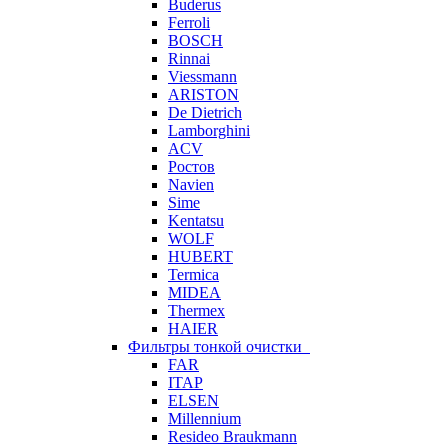
Buderus
Ferroli
BOSCH
Rinnai
Viessmann
ARISTON
De Dietrich
Lamborghini
ACV
Ростов
Navien
Sime
Kentatsu
WOLF
HUBERT
Termica
MIDEA
Thermex
HAIER
Фильтры тонкой очистки
FAR
ITAP
ELSEN
Millennium
Resideo Braukmann