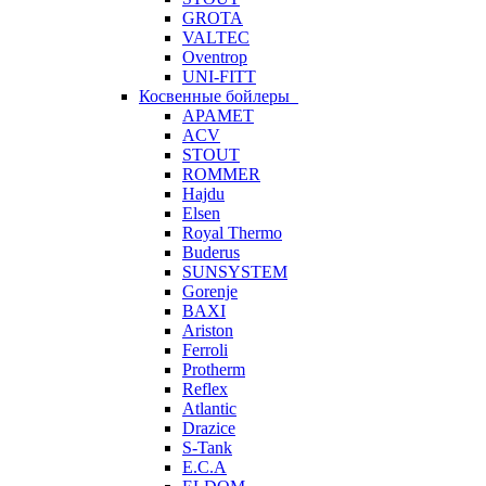
GROTA
VALTEC
Oventrop
UNI-FITT
Косвенные бойлеры
APAMET
ACV
STOUT
ROMMER
Hajdu
Elsen
Royal Thermo
Buderus
SUNSYSTEM
Gorenje
BAXI
Ariston
Ferroli
Protherm
Reflex
Atlantic
Drazice
S-Tank
E.C.A