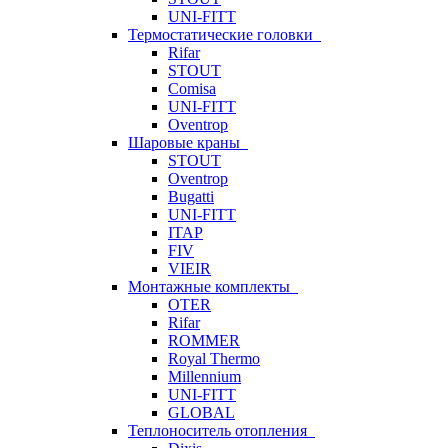
UNI-FITT
Термостатические головки
Rifar
STOUT
Comisa
UNI-FITT
Oventrop
Шаровые краны
STOUT
Oventrop
Bugatti
UNI-FITT
ITAP
FIV
VIEIR
Монтажные комплекты
OTER
Rifar
ROMMER
Royal Thermo
Millennium
UNI-FITT
GLOBAL
Теплоноситель отопления