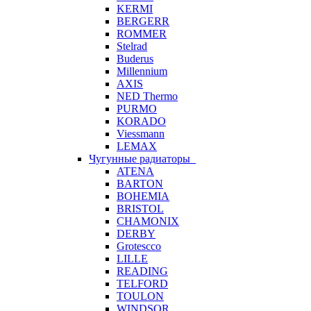
KERMI
BERGERR
ROMMER
Stelrad
Buderus
Millennium
AXIS
NED Thermo
PURMO
KORADO
Viessmann
LEMAX
Чугунные радиаторы
ATENA
BARTON
BOHEMIA
BRISTOL
CHAMONIX
DERBY
Grotescco
LILLE
READING
TELFORD
TOULON
WINDSOR