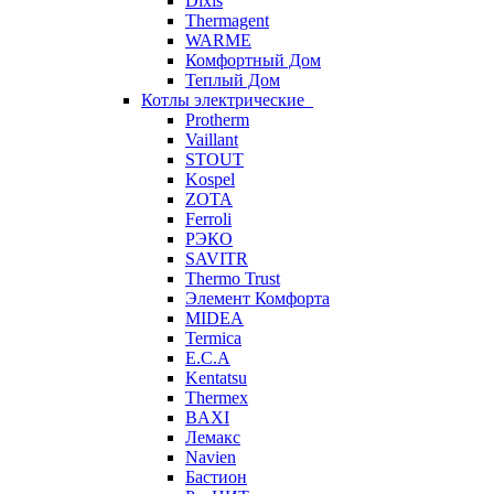
Dixis
Thermagent
WARME
Комфортный Дом
Теплый Дом
Котлы электрические
Protherm
Vaillant
STOUT
Kospel
ZOTA
Ferroli
РЭКО
SAVITR
Thermo Trust
Элемент Комфорта
MIDEA
Termica
E.C.A
Kentatsu
Thermex
BAXI
Лемакс
Navien
Бастион