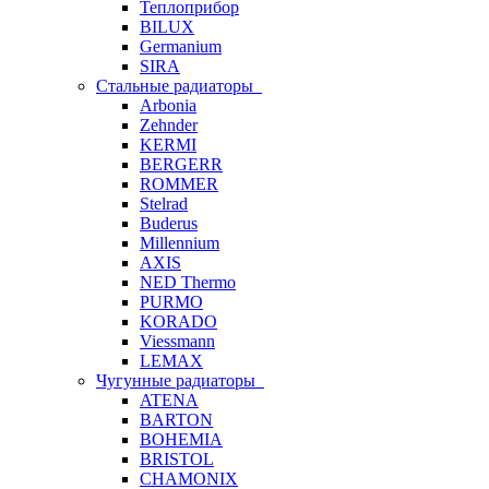
Теплоприбор
BILUX
Germanium
SIRA
Стальные радиаторы
Arbonia
Zehnder
KERMI
BERGERR
ROMMER
Stelrad
Buderus
Millennium
AXIS
NED Thermo
PURMO
KORADO
Viessmann
LEMAX
Чугунные радиаторы
ATENA
BARTON
BOHEMIA
BRISTOL
CHAMONIX