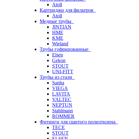
Atoll
Картриджи для фильтров
Atoll
Медные трубы
JINTIAN
HME
KME
Wieland
Трубы гофрированные
Elsen
Gekon
STOUT
UNI-FITT
Трубы из стали
Sanha
VIEGA
LAVITA
VALTEC
NEPTUN
Stahlmann
ROMMER
Фитинги для сшитого полиэтилена
TECE
STOUT
ELSEN