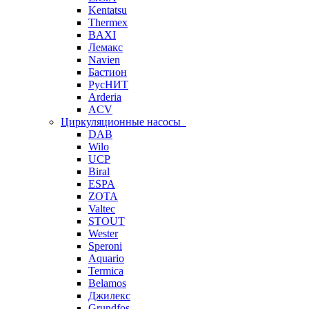
Kentatsu
Thermex
BAXI
Лемакс
Navien
Бастион
РусНИТ
Arderia
ACV
Циркуляционные насосы
DAB
Wilo
UCP
Biral
ESPA
ZOTA
Valtec
STOUT
Wester
Speroni
Aquario
Termica
Belamos
Джилекс
Grundfos