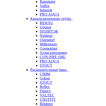
Banninger
Valfex
Imperial
PRO AQUA
Канализационные трубы
REHAU
Uponor
ПОЛИТЭК
Nashorn
Ostendorf
Millennium
Cosmoplast
Агригазполимер
CON-PIPE SML
PRO AQUA
STOUT
Расширительные баки
CIMM
Gekon
STOUT
Reflex
Flamco
VALTEC
UNI-FITT
Belamos