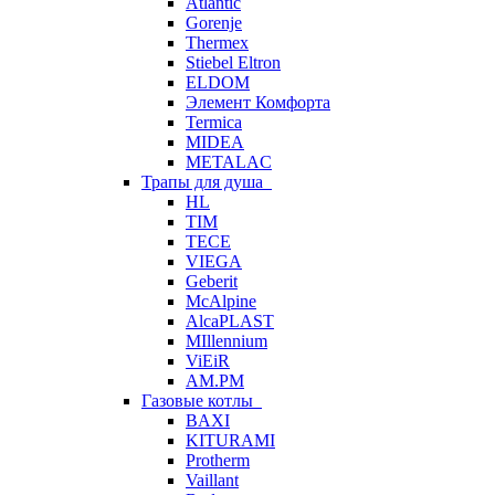
Atlantic
Gorenje
Thermex
Stiebel Eltron
ELDOM
Элемент Комфорта
Termica
MIDEA
METALAC
Трапы для душа
HL
TIM
TECE
VIEGA
Geberit
McAlpine
AlcaPLAST
MIllennium
ViEiR
AM.PM
Газовые котлы
BAXI
KITURAMI
Protherm
Vaillant