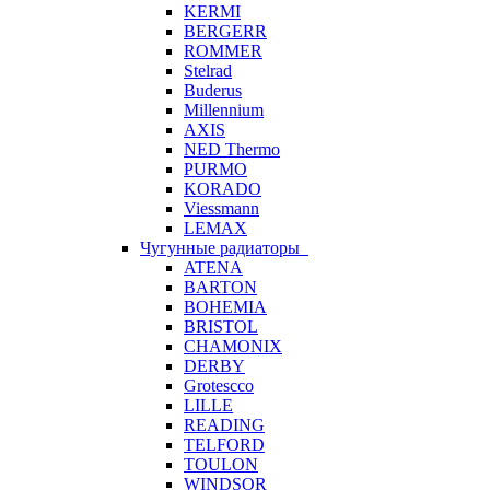
KERMI
BERGERR
ROMMER
Stelrad
Buderus
Millennium
AXIS
NED Thermo
PURMO
KORADO
Viessmann
LEMAX
Чугунные радиаторы
ATENA
BARTON
BOHEMIA
BRISTOL
CHAMONIX
DERBY
Grotescco
LILLE
READING
TELFORD
TOULON
WINDSOR