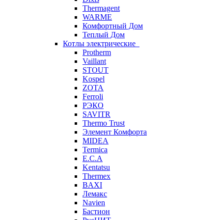
Thermagent
WARME
Комфортный Дом
Теплый Дом
Котлы электрические
Protherm
Vaillant
STOUT
Kospel
ZOTA
Ferroli
РЭКО
SAVITR
Thermo Trust
Элемент Комфорта
MIDEA
Termica
E.C.A
Kentatsu
Thermex
BAXI
Лемакс
Navien
Бастион