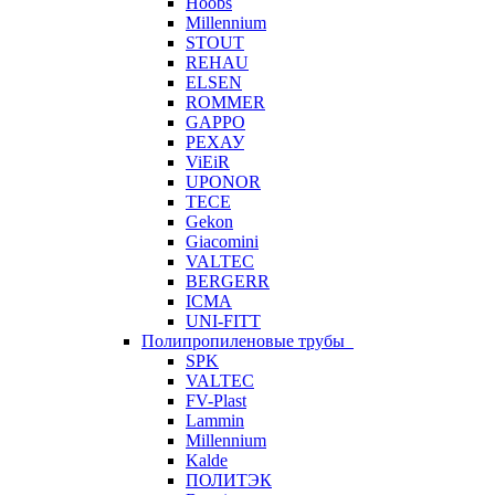
Hoobs
Millennium
STOUT
REHAU
ELSEN
ROMMER
GAPPO
РЕХАУ
ViEiR
UPONOR
TECE
Gekon
Giacomini
VALTEC
BERGERR
ICMA
UNI-FITT
Полипропиленовые трубы
SPK
VALTEC
FV-Plast
Lammin
Millennium
Kalde
ПОЛИТЭК