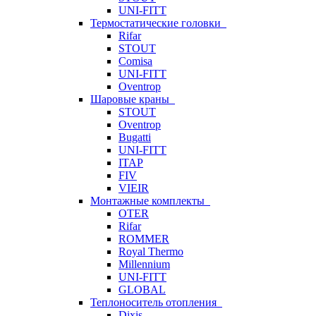
UNI-FITT
Термостатические головки
Rifar
STOUT
Comisa
UNI-FITT
Oventrop
Шаровые краны
STOUT
Oventrop
Bugatti
UNI-FITT
ITAP
FIV
VIEIR
Монтажные комплекты
OTER
Rifar
ROMMER
Royal Thermo
Millennium
UNI-FITT
GLOBAL
Теплоноситель отопления
Dixis