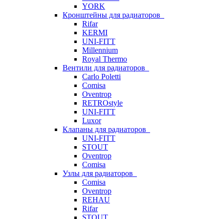
YORK
Кронштейны для радиаторов
Rifar
KERMI
UNI-FITT
Millennium
Royal Thermo
Вентили для радиаторов
Carlo Poletti
Comisa
Oventrop
RETROstyle
UNI-FITT
Luxor
Клапаны для радиаторов
UNI-FITT
STOUT
Oventrop
Comisa
Узлы для радиаторов
Comisa
Oventrop
REHAU
Rifar
STOUT