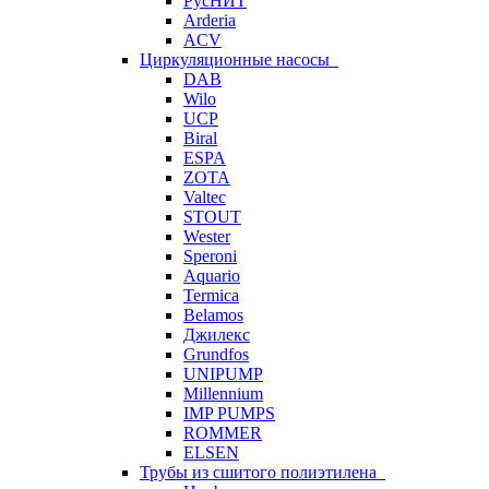
РусНИТ
Arderia
ACV
Циркуляционные насосы
DAB
Wilo
UCP
Biral
ESPA
ZOTA
Valtec
STOUT
Wester
Speroni
Aquario
Termica
Belamos
Джилекс
Grundfos
UNIPUMP
Millennium
IMP PUMPS
ROMMER
ELSEN
Трубы из сшитого полиэтилена