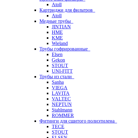
Atoll
Картриджи для фильтров
Atoll
Медные трубы
JINTIAN
HME
KME
Wieland
Трубы гофрированные
Elsen
Gekon
STOUT
UNI-FITT
Трубы из стали
Sanha
VIEGA
LAVITA
VALTEC
NEPTUN
Stahlmann
ROMMER
Фитинги для сшитого полиэтилена
TECE
STOUT
ELSEN