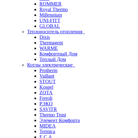
ROMMER
Royal Thermo
Millennium
UNI-FITT
GLOBAL
Теплоноситель отопления
Dixis
Thermagent
WARME
Комфортный Дом
Теплый Дом
Котлы электрические
Protherm
Vaillant
STOUT
Kospel
ZOTA
Ferroli
РЭКО
SAVITR
Thermo Trust
Элемент Комфорта
MIDEA
Termica
E.C.A