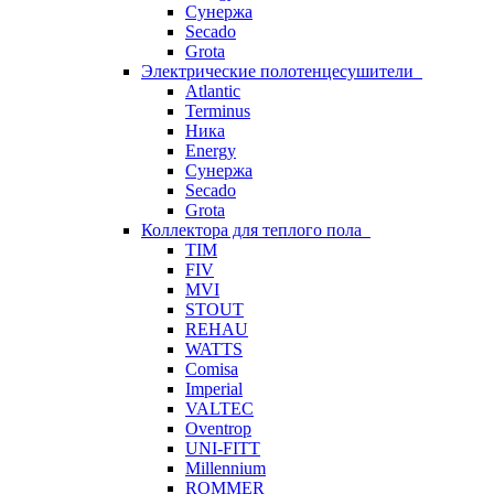
Сунержа
Secado
Grota
Электрические полотенцесушители
Atlantic
Terminus
Ника
Energy
Сунержа
Secado
Grota
Коллектора для теплого пола
TIM
FIV
MVI
STOUT
REHAU
WATTS
Comisa
Imperial
VALTEC
Oventrop
UNI-FITT
Millennium
ROMMER