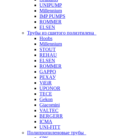
UNIPUMP
Millennium
IMP PUMPS
ROMMER
ELSEN
Трубы из сшитого полиэтилена
Hoobs
Millennium
STOUT
REHAU
ELSEN
ROMMER
GAPPO
РЕХАУ
ViEiR
UPONOR
TECE
Gekon
Giacomini
VALTEC
BERGERR
ICMA
UNI-FITT
Полипропиленовые трубы