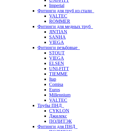
UNI-FITT
Imperial
Фитинги для труб из стали
VALTEC
ROMMER
Фитинги для медных труб
JINTIAN
SANHA
VIEGA
Фитинги резьбовые
STOUT
VIEGA
ELSEN
UNI-FITT
TIEMME
Itap
Comisa
Euros
Millennium
VALTEC
Трубы ПНД
CYKLON
Джилекс
ПОЛИТЭК
Фитинги для ПНД