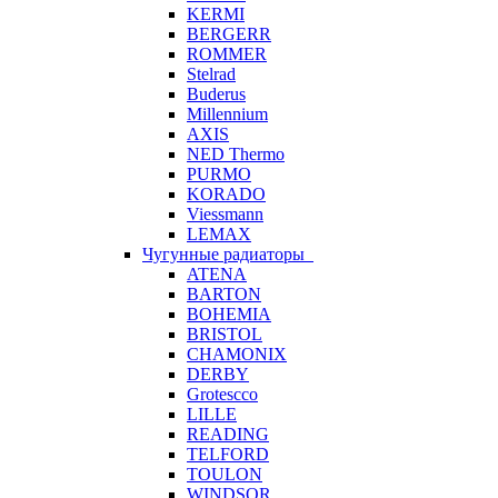
KERMI
BERGERR
ROMMER
Stelrad
Buderus
Millennium
AXIS
NED Thermo
PURMO
KORADO
Viessmann
LEMAX
Чугунные радиаторы
ATENA
BARTON
BOHEMIA
BRISTOL
CHAMONIX
DERBY
Grotescco
LILLE
READING
TELFORD
TOULON
WINDSOR