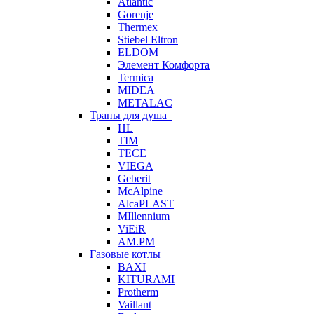
Atlantic
Gorenje
Thermex
Stiebel Eltron
ELDOM
Элемент Комфорта
Termica
MIDEA
METALAC
Трапы для душа
HL
TIM
TECE
VIEGA
Geberit
McAlpine
AlcaPLAST
MIllennium
ViEiR
AM.PM
Газовые котлы
BAXI
KITURAMI
Protherm
Vaillant