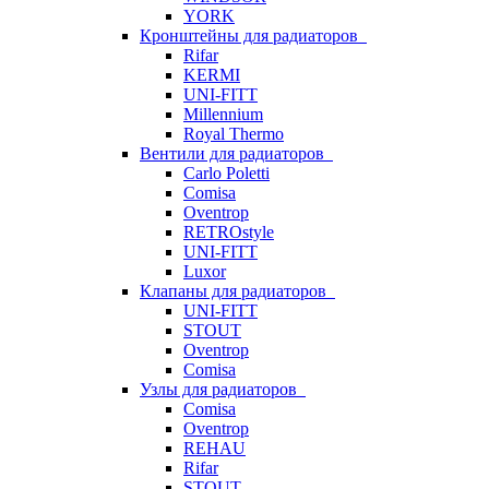
YORK
Кронштейны для радиаторов
Rifar
KERMI
UNI-FITT
Millennium
Royal Thermo
Вентили для радиаторов
Carlo Poletti
Comisa
Oventrop
RETROstyle
UNI-FITT
Luxor
Клапаны для радиаторов
UNI-FITT
STOUT
Oventrop
Comisa
Узлы для радиаторов
Comisa
Oventrop
REHAU
Rifar
STOUT