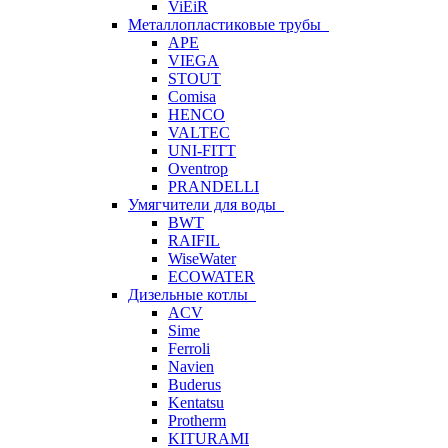
ViEiR
Металлопластиковые трубы
APE
VIEGA
STOUT
Comisa
HENCO
VALTEC
UNI-FITT
Oventrop
PRANDELLI
Умягчители для воды
BWT
RAIFIL
WiseWater
ECOWATER
Дизельные котлы
ACV
Sime
Ferroli
Navien
Buderus
Kentatsu
Protherm
KITURAMI