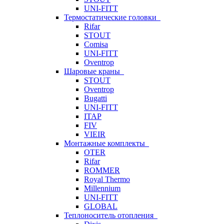
UNI-FITT
Термостатические головки
Rifar
STOUT
Comisa
UNI-FITT
Oventrop
Шаровые краны
STOUT
Oventrop
Bugatti
UNI-FITT
ITAP
FIV
VIEIR
Монтажные комплекты
OTER
Rifar
ROMMER
Royal Thermo
Millennium
UNI-FITT
GLOBAL
Теплоноситель отопления