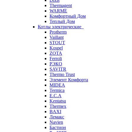
Dixis
Thermagent
WARME
Комфортный Дом
Теплый Дом
Котлы электрические
Protherm
Vaillant
STOUT
Kospel
ZOTA
Ferroli
РЭКО
SAVITR
Thermo Trust
Элемент Комфорта
MIDEA
Termica
E.C.A
Kentatsu
Thermex
BAXI
Лемакс
Navien
Бастион