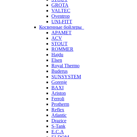
GROTA
VALTEC
Oventrop
UNI-FITT
Косвенные бойлеры
APAMET
ACV
STOUT
ROMMER
Hajdu
Elsen
Royal Thermo
Buderus
SUNSYSTEM
Gorenje
BAXI
Ariston
Ferroli
Protherm
Reflex
Atlantic
Drazice
S-Tank
E.C.A