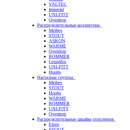
VALTEC
Imperial
UNI-FITT
Oventrop
Распределительные коллектора
Meibes
STOUT
ASKON
WARME
Oventrop
ROMMER
Grundfos
UNI-FITT
Hoobs
Насосные группы
Meibes
STOUT
Hoobs
WARME
ROMMER
UNI-FITT
Oventrop
Распределительные шкафы отопления
Elsen
STOUT