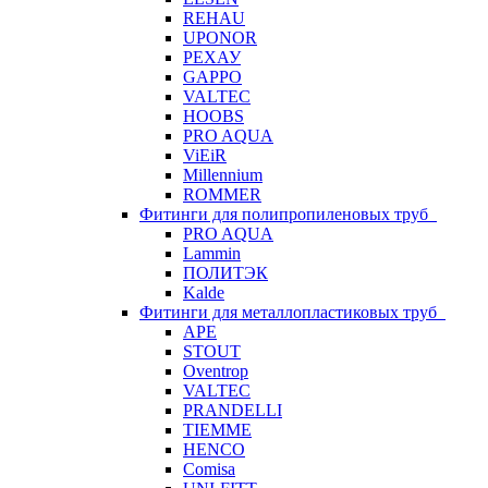
REHAU
UPONOR
РЕХАУ
GAPPO
VALTEC
HOOBS
PRO AQUA
ViEiR
Millennium
ROMMER
Фитинги для полипропиленовых труб
PRO AQUA
Lammin
ПОЛИТЭК
Kalde
Фитинги для металлопластиковых труб
APE
STOUT
Oventrop
VALTEC
PRANDELLI
TIEMME
HENCO
Comisa