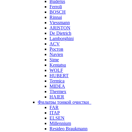
Buderus
Ferroli
BOSCH
Rinnai
Viessmann
ARISTON
De Dietrich
Lamborghini
ACV
Ростов
Navien
Sime
Kentatsu
WOLF
HUBERT
Termica
MIDEA
Thermex
HAIER
Фильтры тонкой очистки
FAR
ITAP
ELSEN
Millennium
Resideo Braukmann