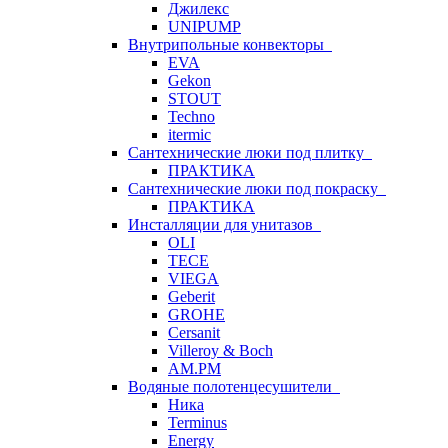
Джилекс
UNIPUMP
Внутрипольные конвекторы
EVA
Gekon
STOUT
Techno
itermic
Сантехнические люки под плитку
ПРАКТИКА
Сантехнические люки под покраску
ПРАКТИКА
Инсталляции для унитазов
OLI
TECE
VIEGA
Geberit
GROHE
Cersanit
Villeroy & Boch
AM.PM
Водяные полотенцесушители
Ника
Terminus
Energy