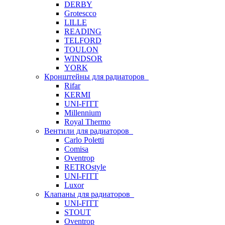
DERBY
Grotescco
LILLE
READING
TELFORD
TOULON
WINDSOR
YORK
Кронштейны для радиаторов
Rifar
KERMI
UNI-FITT
Millennium
Royal Thermo
Вентили для радиаторов
Carlo Poletti
Comisa
Oventrop
RETROstyle
UNI-FITT
Luxor
Клапаны для радиаторов
UNI-FITT
STOUT
Oventrop