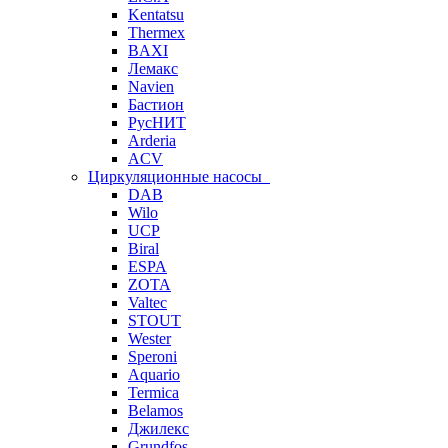
Kentatsu
Thermex
BAXI
Лемакс
Navien
Бастион
РусНИТ
Arderia
ACV
Циркуляционные насосы
DAB
Wilo
UCP
Biral
ESPA
ZOTA
Valtec
STOUT
Wester
Speroni
Aquario
Termica
Belamos
Джилекс
Grundfos