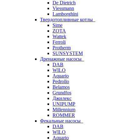
De Dietrich
Viessmann
Lamborghini
Твердотопливные котлы
Sime
ZOTA
Wattek
Ferroli
Protherm
SUNSYSTEM
Дренажные насосы
DAB
WILO
Aquario
Pedrollo
Belamos
Grundfos
Джилекс
UNIPUMP
Millennium
ROMMER
Фекальные насосы
DAB
WILO
Aquario