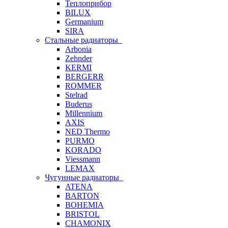
Теплоприбор
BILUX
Germanium
SIRA
Стальные радиаторы
Arbonia
Zehnder
KERMI
BERGERR
ROMMER
Stelrad
Buderus
Millennium
AXIS
NED Thermo
PURMO
KORADO
Viessmann
LEMAX
Чугунные радиаторы
ATENA
BARTON
BOHEMIA
BRISTOL
CHAMONIX