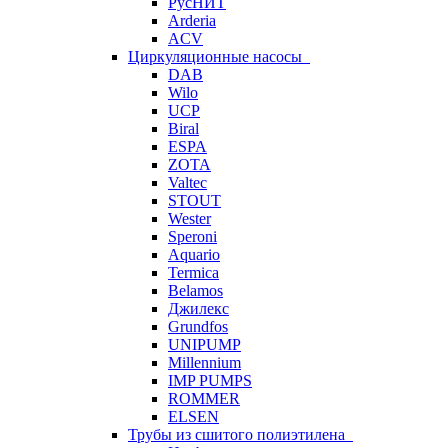
РусНИТ
Arderia
ACV
Циркуляционные насосы
DAB
Wilo
UCP
Biral
ESPA
ZOTA
Valtec
STOUT
Wester
Speroni
Aquario
Termica
Belamos
Джилекс
Grundfos
UNIPUMP
Millennium
IMP PUMPS
ROMMER
ELSEN
Трубы из сшитого полиэтилена