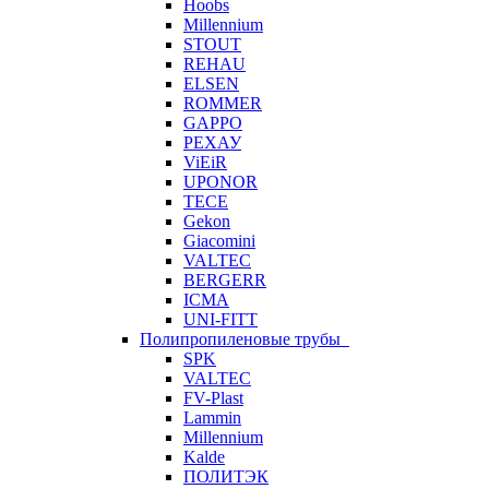
Hoobs
Millennium
STOUT
REHAU
ELSEN
ROMMER
GAPPO
РЕХАУ
ViEiR
UPONOR
TECE
Gekon
Giacomini
VALTEC
BERGERR
ICMA
UNI-FITT
Полипропиленовые трубы
SPK
VALTEC
FV-Plast
Lammin
Millennium
Kalde
ПОЛИТЭК