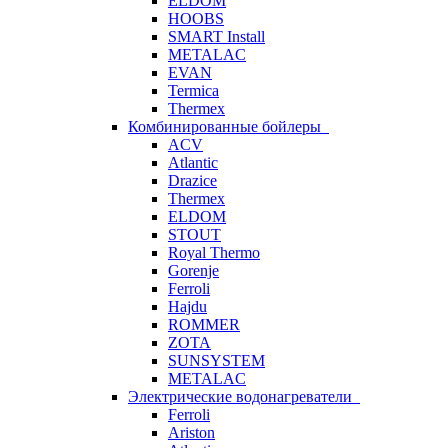
ELDOM
HOOBS
SMART Install
METALAC
EVAN
Termica
Thermex
Комбинированные бойлеры
ACV
Atlantic
Drazice
Thermex
ELDOM
STOUT
Royal Thermo
Gorenje
Ferroli
Hajdu
ROMMER
ZOTA
SUNSYSTEM
METALAC
Электрические водонагреватели
Ferroli
Ariston