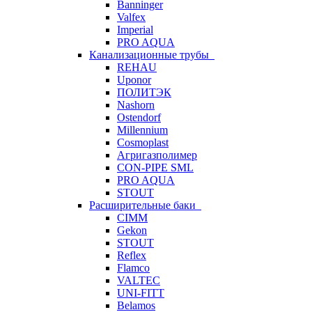
Banninger
Valfex
Imperial
PRO AQUA
Канализационные трубы
REHAU
Uponor
ПОЛИТЭК
Nashorn
Ostendorf
Millennium
Cosmoplast
Агригазполимер
CON-PIPE SML
PRO AQUA
STOUT
Расширительные баки
CIMM
Gekon
STOUT
Reflex
Flamco
VALTEC
UNI-FITT
Belamos