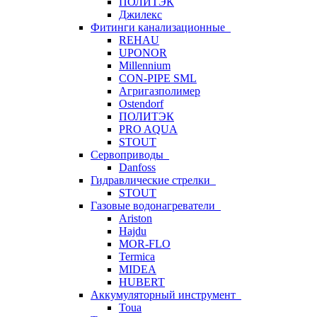
ПОЛИТЭК
Джилекс
Фитинги канализационные
REHAU
UPONOR
Millennium
CON-PIPE SML
Агригазполимер
Ostendorf
ПОЛИТЭК
PRO AQUA
STOUT
Сервоприводы
Danfoss
Гидравлические стрелки
STOUT
Газовые водонагреватели
Ariston
Hajdu
MOR-FLO
Termica
MIDEA
HUBERT
Аккумуляторный инструмент
Toua