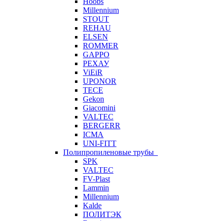
Hoobs
Millennium
STOUT
REHAU
ELSEN
ROMMER
GAPPO
РЕХАУ
ViEiR
UPONOR
TECE
Gekon
Giacomini
VALTEC
BERGERR
ICMA
UNI-FITT
Полипропиленовые трубы
SPK
VALTEC
FV-Plast
Lammin
Millennium
Kalde
ПОЛИТЭК