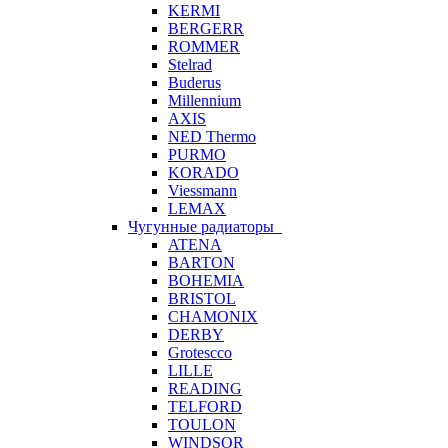
KERMI
BERGERR
ROMMER
Stelrad
Buderus
Millennium
AXIS
NED Thermo
PURMO
KORADO
Viessmann
LEMAX
Чугунные радиаторы
ATENA
BARTON
BOHEMIA
BRISTOL
CHAMONIX
DERBY
Grotescco
LILLE
READING
TELFORD
TOULON
WINDSOR