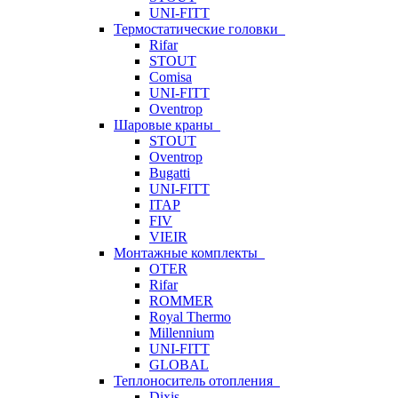
UNI-FITT
Термостатические головки
Rifar
STOUT
Comisa
UNI-FITT
Oventrop
Шаровые краны
STOUT
Oventrop
Bugatti
UNI-FITT
ITAP
FIV
VIEIR
Монтажные комплекты
OTER
Rifar
ROMMER
Royal Thermo
Millennium
UNI-FITT
GLOBAL
Теплоноситель отопления
Dixis