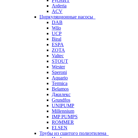
РусНИТ
Arderia
ACV
Циркуляционные насосы
DAB
Wilo
UCP
Biral
ESPA
ZOTA
Valtec
STOUT
Wester
Speroni
Aquario
Termica
Belamos
Джилекс
Grundfos
UNIPUMP
Millennium
IMP PUMPS
ROMMER
ELSEN
Трубы из сшитого полиэтилена