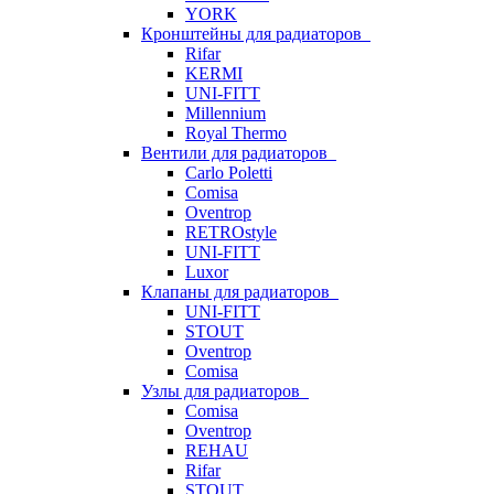
YORK
Кронштейны для радиаторов
Rifar
KERMI
UNI-FITT
Millennium
Royal Thermo
Вентили для радиаторов
Carlo Poletti
Comisa
Oventrop
RETROstyle
UNI-FITT
Luxor
Клапаны для радиаторов
UNI-FITT
STOUT
Oventrop
Comisa
Узлы для радиаторов
Comisa
Oventrop
REHAU
Rifar
STOUT