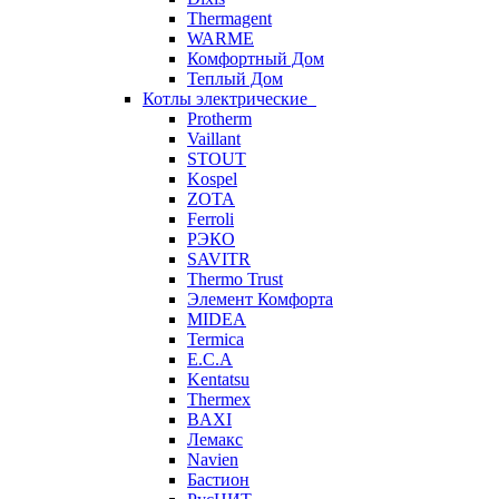
Thermagent
WARME
Комфортный Дом
Теплый Дом
Котлы электрические
Protherm
Vaillant
STOUT
Kospel
ZOTA
Ferroli
РЭКО
SAVITR
Thermo Trust
Элемент Комфорта
MIDEA
Termica
E.C.A
Kentatsu
Thermex
BAXI
Лемакс
Navien
Бастион