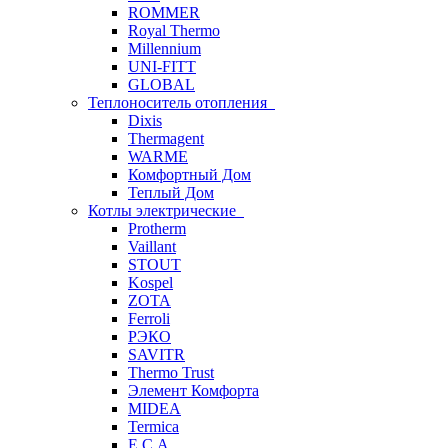
ROMMER
Royal Thermo
Millennium
UNI-FITT
GLOBAL
Теплоноситель отопления
Dixis
Thermagent
WARME
Комфортный Дом
Теплый Дом
Котлы электрические
Protherm
Vaillant
STOUT
Kospel
ZOTA
Ferroli
РЭКО
SAVITR
Thermo Trust
Элемент Комфорта
MIDEA
Termica
E.C.A