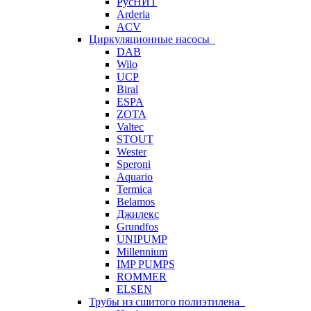
РусНИТ
Arderia
ACV
Циркуляционные насосы
DAB
Wilo
UCP
Biral
ESPA
ZOTA
Valtec
STOUT
Wester
Speroni
Aquario
Termica
Belamos
Джилекс
Grundfos
UNIPUMP
Millennium
IMP PUMPS
ROMMER
ELSEN
Трубы из сшитого полиэтилена