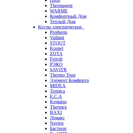
Dixis
Thermagent
WARME
Комфортный Дом
Теплый Дом
Котлы электрические
Protherm
Vaillant
STOUT
Kospel
ZOTA
Ferroli
РЭКО
SAVITR
Thermo Trust
Элемент Комфорта
MIDEA
Termica
E.C.A
Kentatsu
Thermex
BAXI
Лемакс
Navien
Бастион