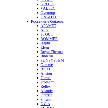
GROTA
VALTEC
Oventrop
UNI-FITT
Косвенные бойлеры
APAMET
ACV
STOUT
ROMMER
Hajdu
Elsen
Royal Thermo
Buderus
SUNSYSTEM
Gorenje
BAXI
Ariston
Ferroli
Protherm
Reflex
Atlantic
Drazice
S-Tank
E.C.A