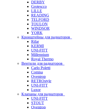
DERBY
Grotescco
LILLE
READING
TELFORD
TOULON
WINDSOR
YORK
Кронштейны для радиаторов
Rifar
KERMI
UNI-FITT
Millennium
Royal Thermo
Вентили для радиаторов
Carlo Poletti
Comisa
Oventrop
RETROstyle
UNI-FITT
Luxor
Клапаны для радиаторов
UNI-FITT
STOUT
Oventrop