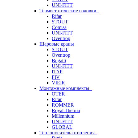
UNI-FITT
Термостатические головки
Rifar
STOUT
Comisa
UNI-FITT
Oventrop
Шаровые краны
STOUT
Oventrop
Bugatti
UNI-FITT
ITAP
FIV
VIEIR
Монтажные комплекты
OTER
Rifar
ROMMER
Royal Thermo
Millennium
UNI-FITT
GLOBAL
Теплоноситель отопления