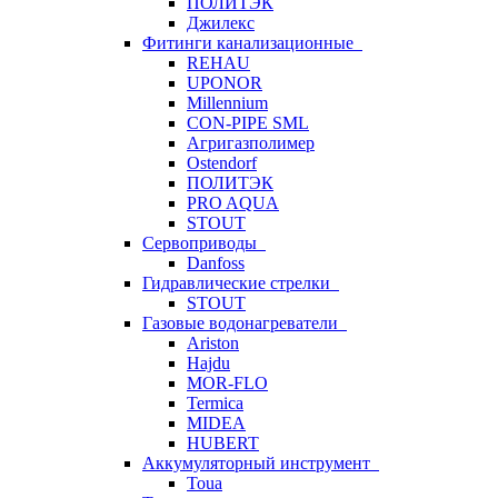
ПОЛИТЭК
Джилекс
Фитинги канализационные
REHAU
UPONOR
Millennium
CON-PIPE SML
Агригазполимер
Ostendorf
ПОЛИТЭК
PRO AQUA
STOUT
Сервоприводы
Danfoss
Гидравлические стрелки
STOUT
Газовые водонагреватели
Ariston
Hajdu
MOR-FLO
Termica
MIDEA
HUBERT
Аккумуляторный инструмент
Toua