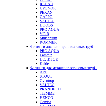
REHAU
UPONOR
РЕХАУ
GAPPO
VALTEC
HOOBS
PRO AQUA
ViEiR
Millennium
ROMMER
Фитинги для полипропиленовых труб
PRO AQUA
Lammin
ПОЛИТЭК
Kalde
Фитинги для металлопластиковых труб
APE
STOUT
Oventrop
VALTEC
PRANDELLI
TIEMME
HENCO
Comisa