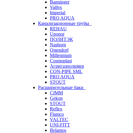
Banninger
Valfex
Imperial
PRO AQUA
Канализационные трубы
REHAU
Uponor
ПОЛИТЭК
Nashorn
Ostendorf
Millennium
Cosmoplast
Агригазполимер
CON-PIPE SML
PRO AQUA
STOUT
Расширительные баки
CIMM
Gekon
STOUT
Reflex
Flamco
VALTEC
UNI-FITT
Belamos