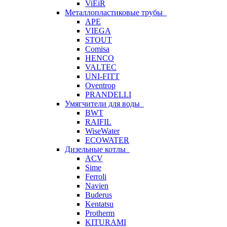
ViEiR
Металлопластиковые трубы
APE
VIEGA
STOUT
Comisa
HENCO
VALTEC
UNI-FITT
Oventrop
PRANDELLI
Умягчители для воды
BWT
RAIFIL
WiseWater
ECOWATER
Дизельные котлы
ACV
Sime
Ferroli
Navien
Buderus
Kentatsu
Protherm
KITURAMI