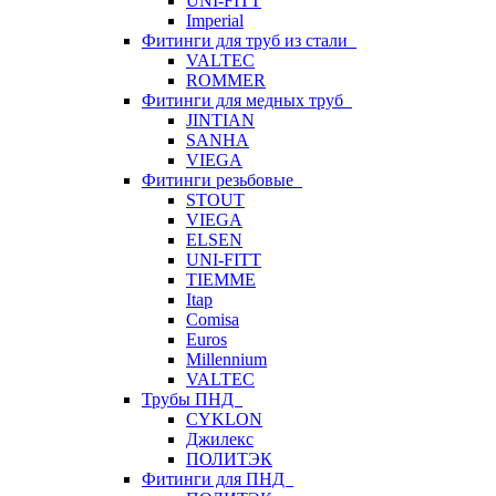
UNI-FITT
Imperial
Фитинги для труб из стали
VALTEC
ROMMER
Фитинги для медных труб
JINTIAN
SANHA
VIEGA
Фитинги резьбовые
STOUT
VIEGA
ELSEN
UNI-FITT
TIEMME
Itap
Comisa
Euros
Millennium
VALTEC
Трубы ПНД
CYKLON
Джилекс
ПОЛИТЭК
Фитинги для ПНД