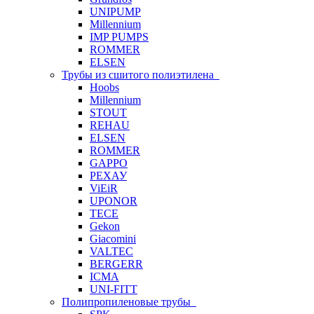
UNIPUMP
Millennium
IMP PUMPS
ROMMER
ELSEN
Трубы из сшитого полиэтилена
Hoobs
Millennium
STOUT
REHAU
ELSEN
ROMMER
GAPPO
РЕХАУ
ViEiR
UPONOR
TECE
Gekon
Giacomini
VALTEC
BERGERR
ICMA
UNI-FITT
Полипропиленовые трубы