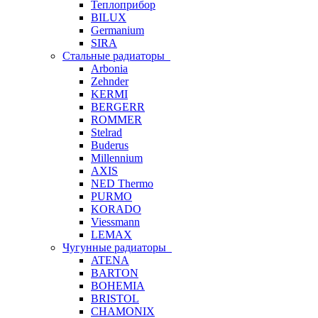
Теплоприбор
BILUX
Germanium
SIRA
Стальные радиаторы
Arbonia
Zehnder
KERMI
BERGERR
ROMMER
Stelrad
Buderus
Millennium
AXIS
NED Thermo
PURMO
KORADO
Viessmann
LEMAX
Чугунные радиаторы
ATENA
BARTON
BOHEMIA
BRISTOL
CHAMONIX