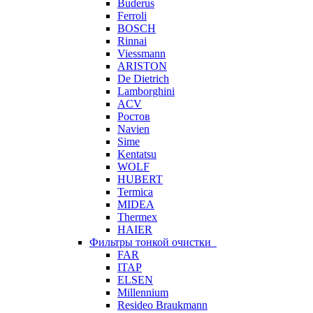
Buderus
Ferroli
BOSCH
Rinnai
Viessmann
ARISTON
De Dietrich
Lamborghini
ACV
Ростов
Navien
Sime
Kentatsu
WOLF
HUBERT
Termica
MIDEA
Thermex
HAIER
Фильтры тонкой очистки
FAR
ITAP
ELSEN
Millennium
Resideo Braukmann