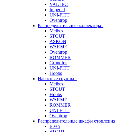
VALTEC
Imperial
UNI-FITT
Oventrop
Распределительные коллектора
Meibes
STOUT
ASKON
WARME
Oventrop
ROMMER
Grundfos
UNI-FITT
Hoobs
Насосные группы
Meibes
STOUT
Hoobs
WARME
ROMMER
UNI-FITT
Oventrop
Распределительные шкафы отопления
Elsen
STOUT