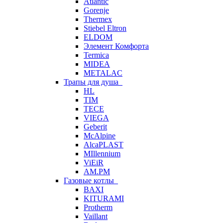
Atlantic
Gorenje
Thermex
Stiebel Eltron
ELDOM
Элемент Комфорта
Termica
MIDEA
METALAC
Трапы для душа
HL
TIM
TECE
VIEGA
Geberit
McAlpine
AlcaPLAST
MIllennium
ViEiR
AM.PM
Газовые котлы
BAXI
KITURAMI
Protherm
Vaillant