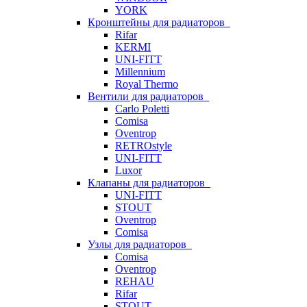
YORK
Кронштейны для радиаторов
Rifar
KERMI
UNI-FITT
Millennium
Royal Thermo
Вентили для радиаторов
Carlo Poletti
Comisa
Oventrop
RETROstyle
UNI-FITT
Luxor
Клапаны для радиаторов
UNI-FITT
STOUT
Oventrop
Comisa
Узлы для радиаторов
Comisa
Oventrop
REHAU
Rifar
STOUT