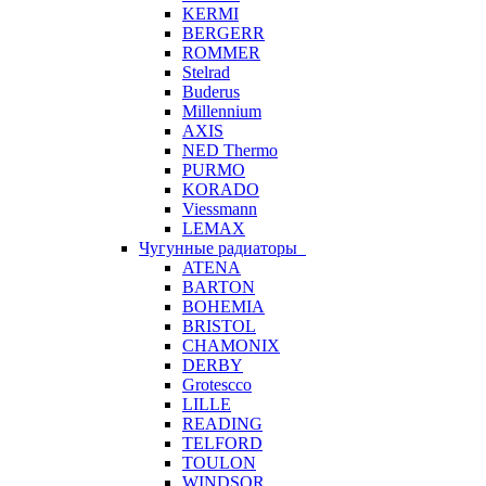
KERMI
BERGERR
ROMMER
Stelrad
Buderus
Millennium
AXIS
NED Thermo
PURMO
KORADO
Viessmann
LEMAX
Чугунные радиаторы
ATENA
BARTON
BOHEMIA
BRISTOL
CHAMONIX
DERBY
Grotescco
LILLE
READING
TELFORD
TOULON
WINDSOR