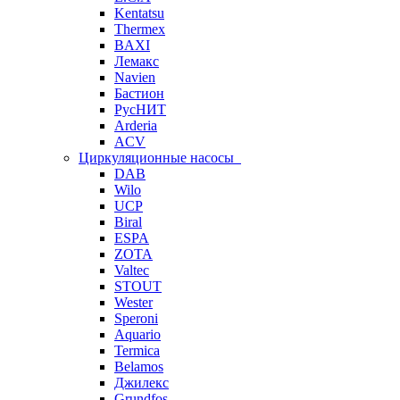
Kentatsu
Thermex
BAXI
Лемакс
Navien
Бастион
РусНИТ
Arderia
ACV
Циркуляционные насосы
DAB
Wilo
UCP
Biral
ESPA
ZOTA
Valtec
STOUT
Wester
Speroni
Aquario
Termica
Belamos
Джилекс
Grundfos