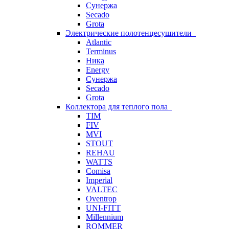
Сунержа
Secado
Grota
Электрические полотенцесушители
Atlantic
Terminus
Ника
Energy
Сунержа
Secado
Grota
Коллектора для теплого пола
TIM
FIV
MVI
STOUT
REHAU
WATTS
Comisa
Imperial
VALTEC
Oventrop
UNI-FITT
Millennium
ROMMER