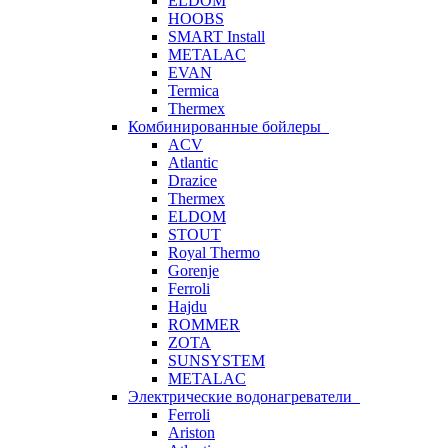
ELDOM
HOOBS
SMART Install
METALAC
EVAN
Termica
Thermex
Комбинированные бойлеры
ACV
Atlantic
Drazice
Thermex
ELDOM
STOUT
Royal Thermo
Gorenje
Ferroli
Hajdu
ROMMER
ZOTA
SUNSYSTEM
METALAC
Электрические водонагреватели
Ferroli
Ariston