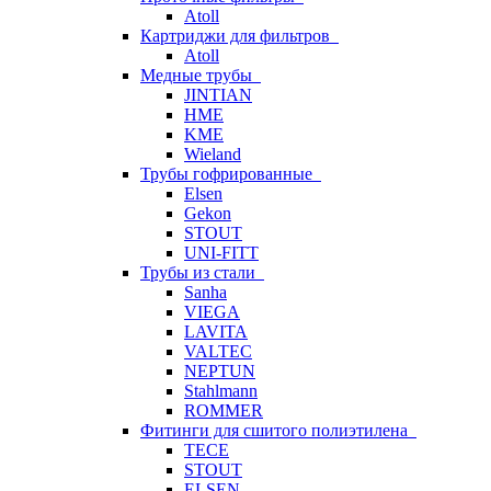
Atoll
Картриджи для фильтров
Atoll
Медные трубы
JINTIAN
HME
KME
Wieland
Трубы гофрированные
Elsen
Gekon
STOUT
UNI-FITT
Трубы из стали
Sanha
VIEGA
LAVITA
VALTEC
NEPTUN
Stahlmann
ROMMER
Фитинги для сшитого полиэтилена
TECE
STOUT
ELSEN