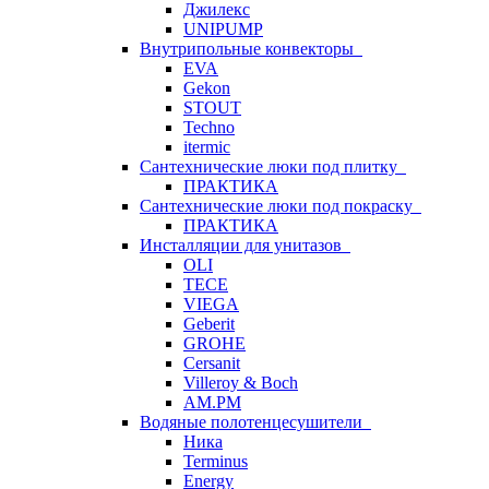
Джилекс
UNIPUMP
Внутрипольные конвекторы
EVA
Gekon
STOUT
Techno
itermic
Сантехнические люки под плитку
ПРАКТИКА
Сантехнические люки под покраску
ПРАКТИКА
Инсталляции для унитазов
OLI
TECE
VIEGA
Geberit
GROHE
Cersanit
Villeroy & Boch
AM.PM
Водяные полотенцесушители
Ника
Terminus
Energy