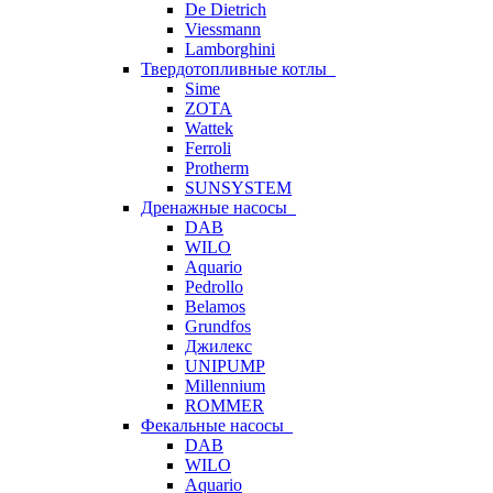
De Dietrich
Viessmann
Lamborghini
Твердотопливные котлы
Sime
ZOTA
Wattek
Ferroli
Protherm
SUNSYSTEM
Дренажные насосы
DAB
WILO
Aquario
Pedrollo
Belamos
Grundfos
Джилекс
UNIPUMP
Millennium
ROMMER
Фекальные насосы
DAB
WILO
Aquario