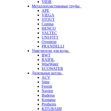
ViEiR
Металлопластиковые трубы
APE
VIEGA
STOUT
Comisa
HENCO
VALTEC
UNI-FITT
Oventrop
PRANDELLI
Умягчители для воды
BWT
RAIFIL
WiseWater
ECOWATER
Дизельные котлы
ACV
Sime
Ferroli
Navien
Buderus
Kentatsu
Protherm
KITURAMI