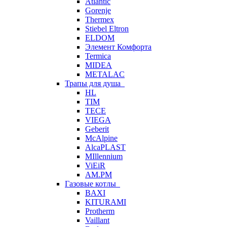
Atlantic
Gorenje
Thermex
Stiebel Eltron
ELDOM
Элемент Комфорта
Termica
MIDEA
METALAC
Трапы для душа
HL
TIM
TECE
VIEGA
Geberit
McAlpine
AlcaPLAST
MIllennium
ViEiR
AM.PM
Газовые котлы
BAXI
KITURAMI
Protherm
Vaillant