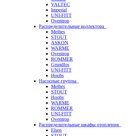
VALTEC
Imperial
UNI-FITT
Oventrop
Распределительные коллектора
Meibes
STOUT
ASKON
WARME
Oventrop
ROMMER
Grundfos
UNI-FITT
Hoobs
Насосные группы
Meibes
STOUT
Hoobs
WARME
ROMMER
UNI-FITT
Oventrop
Распределительные шкафы отопления
Elsen
STOUT