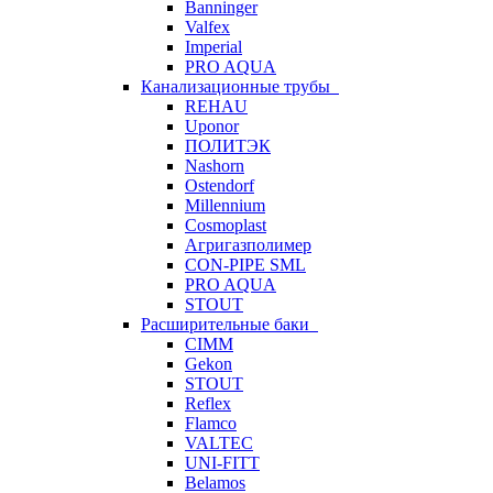
Banninger
Valfex
Imperial
PRO AQUA
Канализационные трубы
REHAU
Uponor
ПОЛИТЭК
Nashorn
Ostendorf
Millennium
Cosmoplast
Агригазполимер
CON-PIPE SML
PRO AQUA
STOUT
Расширительные баки
CIMM
Gekon
STOUT
Reflex
Flamco
VALTEC
UNI-FITT
Belamos