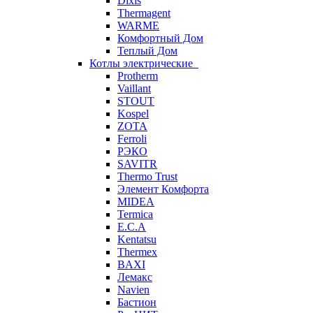
Dixis
Thermagent
WARME
Комфортный Дом
Теплый Дом
Котлы электрические
Protherm
Vaillant
STOUT
Kospel
ZOTA
Ferroli
РЭКО
SAVITR
Thermo Trust
Элемент Комфорта
MIDEA
Termica
E.C.A
Kentatsu
Thermex
BAXI
Лемакс
Navien
Бастион