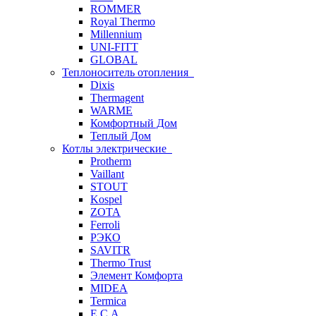
ROMMER
Royal Thermo
Millennium
UNI-FITT
GLOBAL
Теплоноситель отопления
Dixis
Thermagent
WARME
Комфортный Дом
Теплый Дом
Котлы электрические
Protherm
Vaillant
STOUT
Kospel
ZOTA
Ferroli
РЭКО
SAVITR
Thermo Trust
Элемент Комфорта
MIDEA
Termica
E.C.A