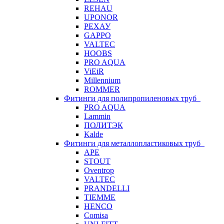
REHAU
UPONOR
РЕХАУ
GAPPO
VALTEC
HOOBS
PRO AQUA
ViEiR
Millennium
ROMMER
Фитинги для полипропиленовых труб
PRO AQUA
Lammin
ПОЛИТЭК
Kalde
Фитинги для металлопластиковых труб
APE
STOUT
Oventrop
VALTEC
PRANDELLI
TIEMME
HENCO
Comisa