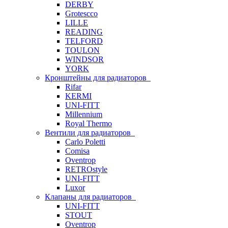
DERBY
Grotescco
LILLE
READING
TELFORD
TOULON
WINDSOR
YORK
Кронштейны для радиаторов
Rifar
KERMI
UNI-FITT
Millennium
Royal Thermo
Вентили для радиаторов
Carlo Poletti
Comisa
Oventrop
RETROstyle
UNI-FITT
Luxor
Клапаны для радиаторов
UNI-FITT
STOUT
Oventrop