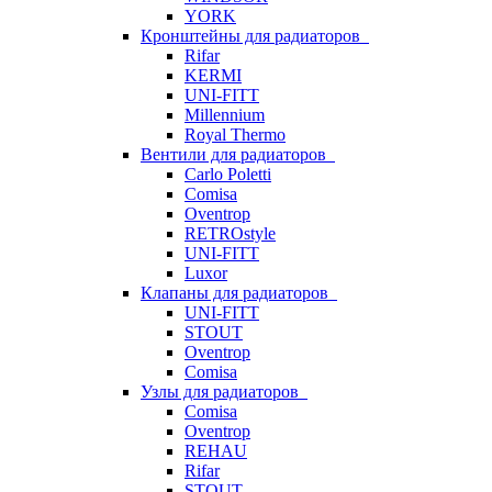
YORK
Кронштейны для радиаторов
Rifar
KERMI
UNI-FITT
Millennium
Royal Thermo
Вентили для радиаторов
Carlo Poletti
Comisa
Oventrop
RETROstyle
UNI-FITT
Luxor
Клапаны для радиаторов
UNI-FITT
STOUT
Oventrop
Comisa
Узлы для радиаторов
Comisa
Oventrop
REHAU
Rifar
STOUT