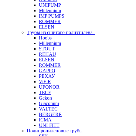
UNIPUMP
Millennium
IMP PUMPS
ROMMER
ELSEN
Трубы из сшитого полиэтилена
Hoobs
Millennium
STOUT
REHAU
ELSEN
ROMMER
GAPPO
РЕХАУ
ViEiR
UPONOR
TECE
Gekon
Giacomini
VALTEC
BERGERR
ICMA
UNI-FITT
Полипропиленовые трубы