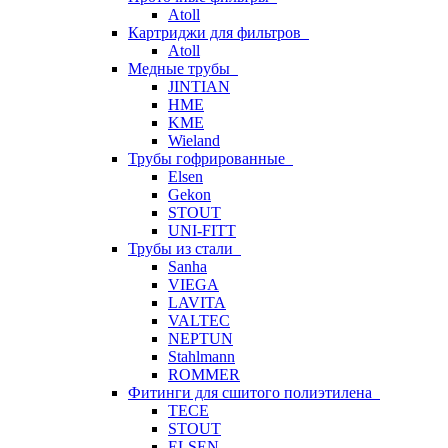
Atoll
Картриджи для фильтров
Atoll
Медные трубы
JINTIAN
HME
KME
Wieland
Трубы гофрированные
Elsen
Gekon
STOUT
UNI-FITT
Трубы из стали
Sanha
VIEGA
LAVITA
VALTEC
NEPTUN
Stahlmann
ROMMER
Фитинги для сшитого полиэтилена
TECE
STOUT
ELSEN