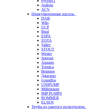
РусНИТ
Arderia
ACV
Циркуляционные насосы
DAB
Wilo
UCP
Biral
ESPA
ZOTA
Valtec
STOUT
Wester
Speroni
Aquario
Termica
Belamos
Джилекс
Grundfos
UNIPUMP
Millennium
IMP PUMPS
ROMMER
ELSEN
Трубы из сшитого полиэтилена