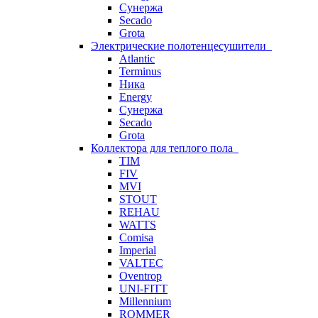
Сунержа
Secado
Grota
Электрические полотенцесушители
Atlantic
Terminus
Ника
Energy
Сунержа
Secado
Grota
Коллектора для теплого пола
TIM
FIV
MVI
STOUT
REHAU
WATTS
Comisa
Imperial
VALTEC
Oventrop
UNI-FITT
Millennium
ROMMER