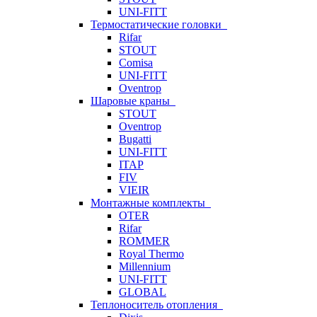
UNI-FITT
Термостатические головки
Rifar
STOUT
Comisa
UNI-FITT
Oventrop
Шаровые краны
STOUT
Oventrop
Bugatti
UNI-FITT
ITAP
FIV
VIEIR
Монтажные комплекты
OTER
Rifar
ROMMER
Royal Thermo
Millennium
UNI-FITT
GLOBAL
Теплоноситель отопления