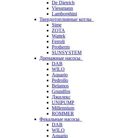
De Dietrich
Viessmann
Lamborghini
Твердотопливные котлы
Sime
ZOTA
Wattek
Ferroli
Protherm
SUNSYSTEM
Дренажные насосы
DAB
WILO
Aquario
Pedrollo
Belamos
Grundfos
Джилекс
UNIPUMP
Millennium
ROMMER
Фекальные насосы
DAB
WILO
Aquario