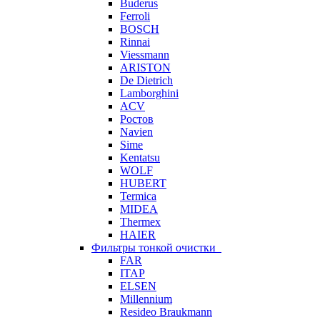
Buderus
Ferroli
BOSCH
Rinnai
Viessmann
ARISTON
De Dietrich
Lamborghini
ACV
Ростов
Navien
Sime
Kentatsu
WOLF
HUBERT
Termica
MIDEA
Thermex
HAIER
Фильтры тонкой очистки
FAR
ITAP
ELSEN
Millennium
Resideo Braukmann