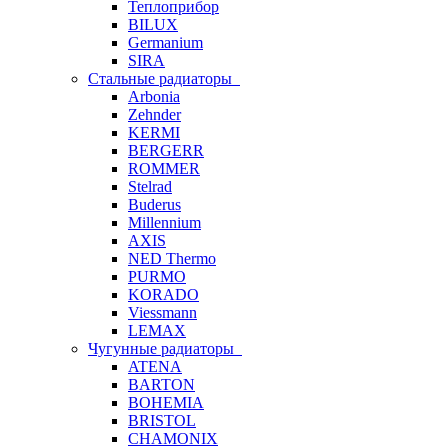
Теплоприбор
BILUX
Germanium
SIRA
Стальные радиаторы
Arbonia
Zehnder
KERMI
BERGERR
ROMMER
Stelrad
Buderus
Millennium
AXIS
NED Thermo
PURMO
KORADO
Viessmann
LEMAX
Чугунные радиаторы
ATENA
BARTON
BOHEMIA
BRISTOL
CHAMONIX