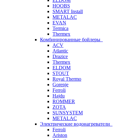
ELDOM
HOOBS
SMART Install
METALAC
EVAN
Termica
Thermex
Комбинированные бойлеры
ACV
Atlantic
Drazice
Thermex
ELDOM
STOUT
Royal Thermo
Gorenje
Ferroli
Hajdu
ROMMER
ZOTA
SUNSYSTEM
METALAC
Электрические водонагреватели
Ferroli
Ariston