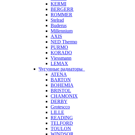
KERMI
BERGERR
ROMMER
Stelrad
Buderus
Millennium
AXIS
NED Thermo
PURMO
KORADO
Viessmann
LEMAX
Чугунные радиаторы
ATENA
BARTON
BOHEMIA
BRISTOL
CHAMONIX
DERBY
Grotescco
LILLE
READING
TELFORD
TOULON
WINDSOR