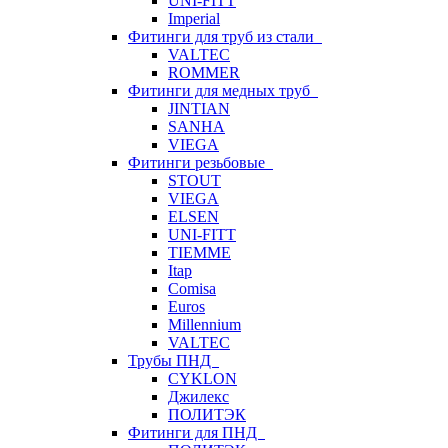
UNI-FITT
Imperial
Фитинги для труб из стали
VALTEC
ROMMER
Фитинги для медных труб
JINTIAN
SANHA
VIEGA
Фитинги резьбовые
STOUT
VIEGA
ELSEN
UNI-FITT
TIEMME
Itap
Comisa
Euros
Millennium
VALTEC
Трубы ПНД
CYKLON
Джилекс
ПОЛИТЭК
Фитинги для ПНД