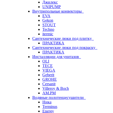
Джилекс
UNIPUMP
Внутрипольные конвекторы
EVA
Gekon
STOUT
Techno
itermic
Сантехнические люки под плитку
ПРАКТИКА
Сантехнические люки под покраску
ПРАКТИКА
Инсталляции для унитазов
OLI
TECE
VIEGA
Geberit
GROHE
Cersanit
Villeroy & Boch
AM.PM
Водяные полотенцесушители
Ника
Terminus
Energy