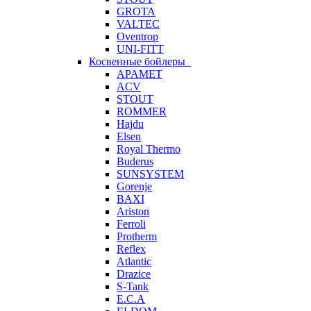
GROTA
VALTEC
Oventrop
UNI-FITT
Косвенные бойлеры
APAMET
ACV
STOUT
ROMMER
Hajdu
Elsen
Royal Thermo
Buderus
SUNSYSTEM
Gorenje
BAXI
Ariston
Ferroli
Protherm
Reflex
Atlantic
Drazice
S-Tank
E.C.A