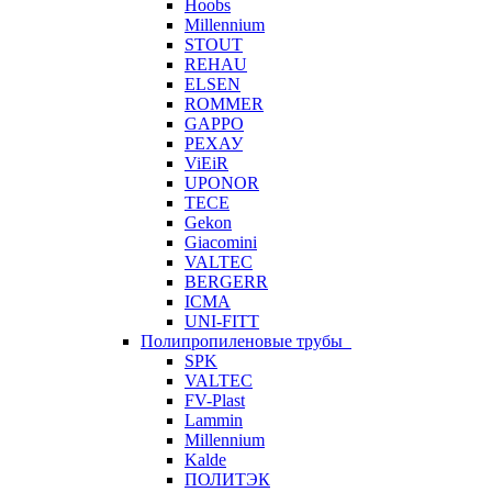
Hoobs
Millennium
STOUT
REHAU
ELSEN
ROMMER
GAPPO
РЕХАУ
ViEiR
UPONOR
TECE
Gekon
Giacomini
VALTEC
BERGERR
ICMA
UNI-FITT
Полипропиленовые трубы
SPK
VALTEC
FV-Plast
Lammin
Millennium
Kalde
ПОЛИТЭК