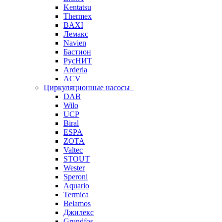
Kentatsu
Thermex
BAXI
Лемакс
Navien
Бастион
РусНИТ
Arderia
ACV
Циркуляционные насосы
DAB
Wilo
UCP
Biral
ESPA
ZOTA
Valtec
STOUT
Wester
Speroni
Aquario
Termica
Belamos
Джилекс
Grundfos