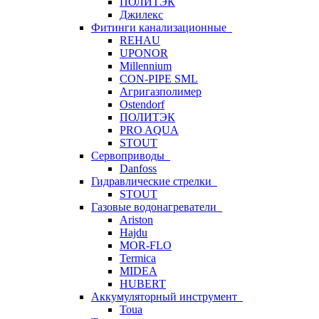
ПОЛИТЭК
Джилекс
Фитинги канализационные
REHAU
UPONOR
Millennium
CON-PIPE SML
Агригазполимер
Ostendorf
ПОЛИТЭК
PRO AQUA
STOUT
Сервоприводы
Danfoss
Гидравлические стрелки
STOUT
Газовые водонагреватели
Ariston
Hajdu
MOR-FLO
Termica
MIDEA
HUBERT
Аккумуляторный инструмент
Toua